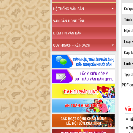
Cơ q
HỆ THỐNG VĂN BẢN
Trích
VĂN BẢN HĐND TỈNH
Nội 
ĐIỂM TIN VĂN BẢN
Loại 
QUY HOẠCH - KẾ HOẠCH
Cấp 
Lĩnh 
Tệp đ
PDF ca
Văn
Tr
Tr