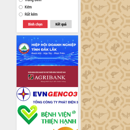
Kém
Rất kém
Bình chọn
Kết quả