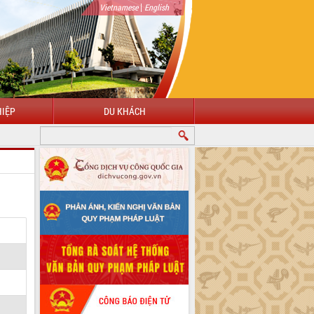
|
Vietnamese
English
IỆP
DU KHÁCH