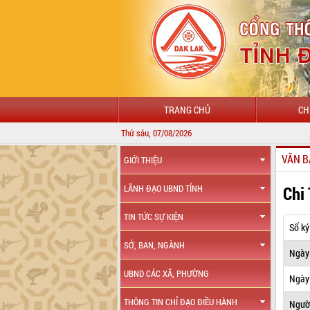
TRANG CHỦ
CH
Thứ sáu, 07/08/2026
VĂN B
GIỚI THIỆU
Chi
LÃNH ĐẠO UBND TỈNH
TIN TỨC SỰ KIỆN
Số ký
SỞ, BAN, NGÀNH
Ngày
UBND CÁC XÃ, PHƯỜNG
Ngày 
THÔNG TIN CHỈ ĐẠO ĐIỀU HÀNH
Ngườ