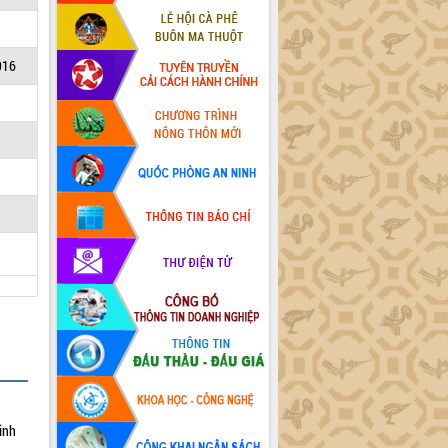
016
inh