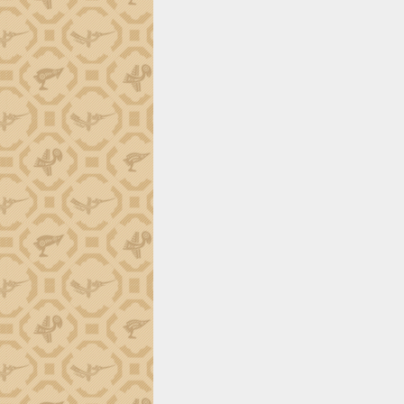
ứng để giữ vững thị trường xuất khẩu
Diễn đàn Kinh tế tư nhân Việt Nam đột
phá cơ chế - Hợp tác công tư
Đề án 06 tạo bước ngoặt đột phá trong
cải cách hành chính tỉnh Đắk Lắk
Kết nối tour, đẩy mạnh chuyển đổi số
để phát triển du lịch Đắk Lắk
Khởi động Dự án Đầu tư xây dựng hạ
tầng kỹ thuật Cụm công nghiệp Tân
Tiến
Gặp mặt các cơ quan báo chí nhân Kỷ
niệm 101 năm Ngày Báo chí Cách
mạng Việt Nam
Đắk Lắk sơ kết 4 năm triển khai thực
hiện Đề án 06 của Chính phủ
Họp báo thông tin về Hội nghị Công bố
Quy hoạch và Xúc tiến đầu tư tỉnh Đắk
Lắk
Khơi thông điểm nghẽn, đẩy nhanh
giải ngân vốn khắc phục thiên tai