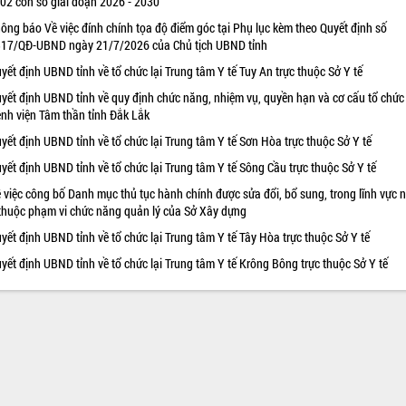
 02 con số giai đoạn 2026 - 2030
ông báo Về việc đính chính tọa độ điểm góc tại Phụ lục kèm theo Quyết định số
17/QĐ-UBND ngày 21/7/2026 của Chủ tịch UBND tỉnh
yết định UBND tỉnh về tổ chức lại Trung tâm Y tế Tuy An trực thuộc Sở Y tế
yết định UBND tỉnh về quy định chức năng, nhiệm vụ, quyền hạn và cơ cấu tổ chức
nh viện Tâm thần tỉnh Đắk Lắk
yết định UBND tỉnh về tổ chức lại Trung tâm Y tế Sơn Hòa trực thuộc Sở Y tế
yết định UBND tỉnh về tổ chức lại Trung tâm Y tế Sông Cầu trực thuộc Sở Y tế
 việc công bố Danh mục thủ tục hành chính được sửa đổi, bổ sung, trong lĩnh vực 
thuộc phạm vi chức năng quản lý của Sở Xây dựng
yết định UBND tỉnh về tổ chức lại Trung tâm Y tế Tây Hòa trực thuộc Sở Y tế
yết định UBND tỉnh về tổ chức lại Trung tâm Y tế Krông Bông trực thuộc Sở Y tế