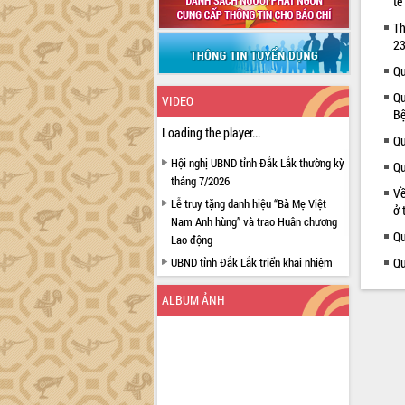
tế
Th
23
Qu
Qu
VIDEO
Bệ
Loading the player...
Qu
Hội nghị UBND tỉnh Đắk Lắk thường kỳ
Qu
tháng 7/2026
Về
Lễ truy tặng danh hiệu “Bà Mẹ Việt
ở 
Nam Anh hùng” và trao Huân chương
Qu
Lao động
UBND tỉnh Đắk Lắk triển khai nhiệm
Qu
vụ 6 tháng cuối năm 2026
ALBUM ẢNH
Kỳ họp thứ Hai, Hội đồng nhân dân
tỉnh khóa XI quyết nghị nhiều nội dung
quan trọng
Bí thư Tỉnh ủy Lương Nguyễn Minh
Triết thăm, tặng quà người có công với
cách mạng