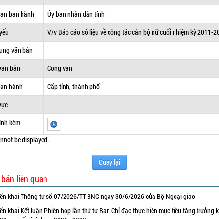
uan ban hành
Ủy ban nhân dân tỉnh
 yếu
V/v Báo cáo số liệu về công tác cán bộ nữ cuối nhiệm kỳ 2011-2
dung văn bản
văn bản
Công văn
ban hành
Cấp tỉnh, thành phố
vực
ính kèm
nnot be displayed.
Quay lại
 bản liên quan
iển khai Thông tư số 07/2026/TT-BNG ngày 30/6/2026 của Bộ Ngoại giao
iển khai Kết luận Phiên họp lần thứ tư Ban Chỉ đạo thực hiện mục tiêu tăng trưởng k