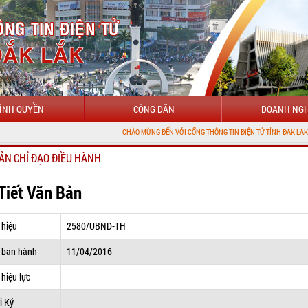
ÍNH QUYỀN
CÔNG DÂN
DOANH NGH
CHÀO MỪNG ĐẾN VỚI CỔNG THÔNG TIN ĐIỆN TỬ TỈNH ĐẮK LẮK
ẢN CHỈ ĐẠO ĐIỀU HÀNH
 Tiết Văn Bản
 hiệu
2580/UBND-TH
 ban hành
11/04/2016
hiệu lực
i Ký