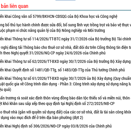
 bản liên quan
iển khai Công văn số 5799/BKHCN-CĐSQG của Bộ Khoa học và Công nghệ
ng bố thủ tục hành chính được sửa đổi, bổ sung lĩnh vực trồng trọt và bảo vệ thực 
uộc phạm vi chức năng quản lý của Bộ Nông nghiệp và Môi trường
iển khai Thông tư số 114/2026/TT-BTC ngày 31/7/2026 của Bộ trưởng Bộ Tài chín
 nghị đăng tải Thông báo cho thuê cơ sở nhà, đất dôi dư trên Cổng thông tin điện t
nh theo Nghị quyết 31/2026/NQ-CP ngày 24/6/2026 của Chính phủ
iển khai Thông tư số 62/2026/TT-BXD ngày 30/7/2026 của Bộ trưởng Bộ Xây dựng
iển khai Quyết định số 1481/QĐ-TTg, số 1483/QĐ-TTg của Thủ tướng Chính phủ
iển khai Thông tư số 61/2026/TT-BXD ngày 30/7/2026 ủa Bộ Xây dựng (Quy chuẩn
uật quốc gia về Công trình dân dụng - Phần 3: Công trình xây dựng sử dụng năng 
ệu quả)
ẩn trương rà soát xác định thôn vùng đồng bào dân tộc thiểu số và miền núi, thôn
ệt khó khăn sau sắp xếp theo quy định tại Nghị định số 272/2025/NĐ-CP
o thuê nhà (gắn với quyền sử dụng đất) của các cơ sở nhà, đất là tài sản công khô
 dụng vào mục đích để ở trên địa bàn phường (đợt 2)
iển khai Nghị định số 306/2026/NĐ-CP ngày 03/8/2026 của Chính phủ