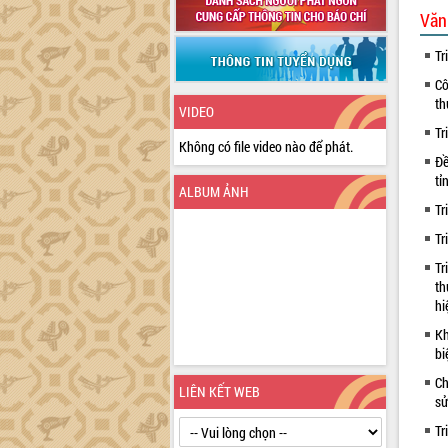
Văn
Tr
Cô
th
VIDEO
Tr
Không có file video nào để phát.
Đề
tỉ
ALBUM ẢNH
Tr
Tr
Tr
th
hi
Kh
bi
Ch
LIÊN KẾT WEB
sử
Tr