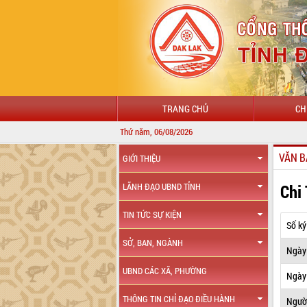
TRANG CHỦ
CH
Thứ năm, 06/08/2026
VĂN B
GIỚI THIỆU
Chi
LÃNH ĐẠO UBND TỈNH
TIN TỨC SỰ KIỆN
Số ký
SỞ, BAN, NGÀNH
Ngày
UBND CÁC XÃ, PHƯỜNG
Ngày 
THÔNG TIN CHỈ ĐẠO ĐIỀU HÀNH
Ngườ