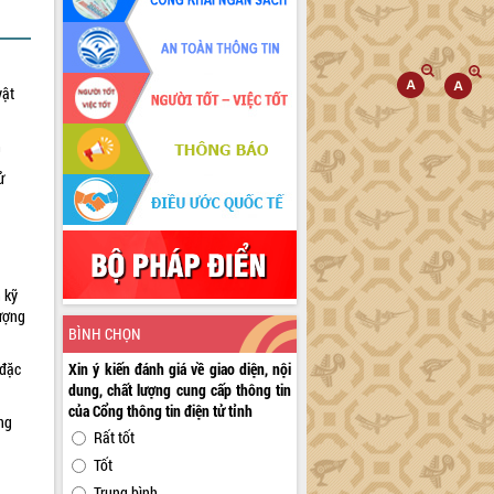
vật
h
ử
 kỹ
lượng
BÌNH CHỌN
 đặc
Xin ý kiến đánh giá về giao diện, nội
dung, chất lượng cung cấp thông tin
của Cổng thông tin điện tử tỉnh
ng
Rất tốt
Tốt
Trung bình