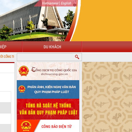
|
Vietnamese
English
IỆP
DU KHÁCH
G TIN ĐIỆN TỬ TỈNH ĐẮK LẮK