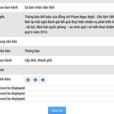
uan ban hành
Ủy ban nhân dân tỉnh
 yếu
Thông báo kết luận của đồng chí Phạm Ngọc Nghị - Chủ tịch U
tỉnh tại Hội nghị đánh giá kết quả thực hiện nhiệm vụ phát triển k
- xã hội, đảm bảo quốc phòng – an ninh quý I và triển khai nhiệ
quý II năm 2016
dung văn bản
văn bản
Thông báo
ban hành
Cấp tỉnh, thành phố
vực
ính kèm
nnot be displayed.
nnot be displayed.
nnot be displayed.
Quay lại