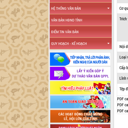
Cơ q
HỆ THỐNG VĂN BẢN
Trích
VĂN BẢN HĐND TỈNH
ĐIỂM TIN VĂN BẢN
QUY HOẠCH - KẾ HOẠCH
Nội 
Loại 
Cấp 
Lĩnh 
Tệp đ
PDF ca
PDF ca
PDF ca