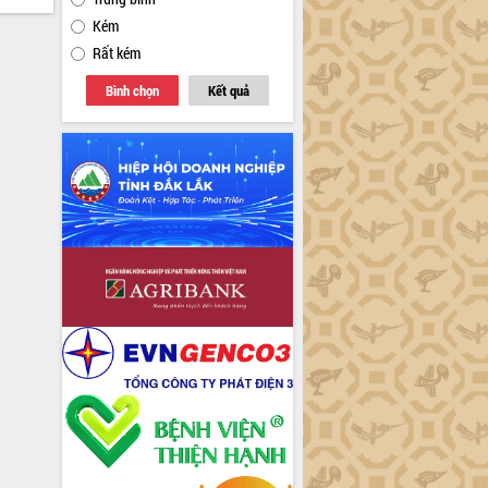
Kém
Rất kém
Bình chọn
Kết quả