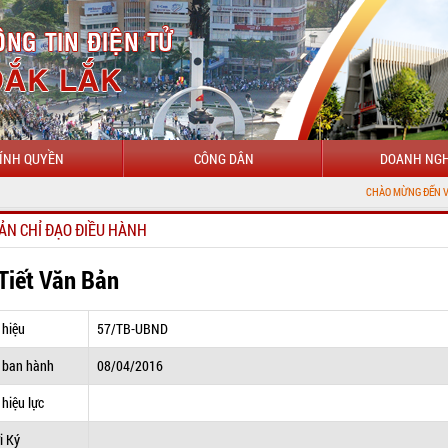
ÍNH QUYỀN
CÔNG DÂN
DOANH NGH
CHÀO MỪNG ĐẾN VỚI CỔNG THÔN
ẢN CHỈ ĐẠO ĐIỀU HÀNH
 Tiết Văn Bản
 hiệu
57/TB-UBND
 ban hành
08/04/2016
hiệu lực
i Ký