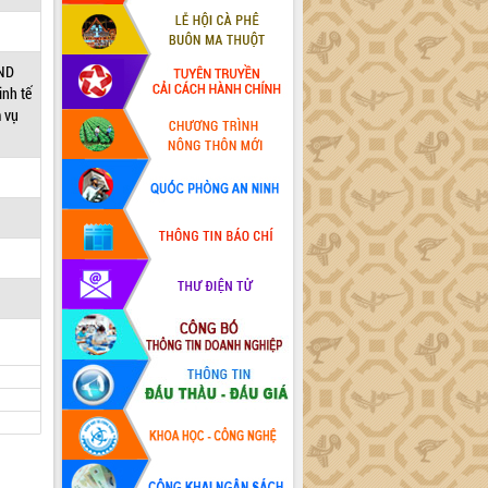
BND
inh tế
m vụ