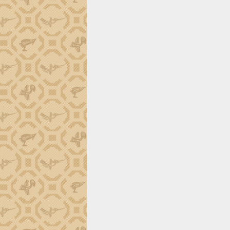
tiến đầu tư tỉnh
Ngành cá ngừ Đắk Lắk chủ động thích
ứng để giữ vững thị trường xuất khẩu
Diễn đàn Kinh tế tư nhân Việt Nam đột
phá cơ chế - Hợp tác công tư
Đề án 06 tạo bước ngoặt đột phá trong
cải cách hành chính tỉnh Đắk Lắk
Kết nối tour, đẩy mạnh chuyển đổi số
để phát triển du lịch Đắk Lắk
Khởi động Dự án Đầu tư xây dựng hạ
tầng kỹ thuật Cụm công nghiệp Tân
Tiến
Gặp mặt các cơ quan báo chí nhân Kỷ
niệm 101 năm Ngày Báo chí Cách
mạng Việt Nam
Đắk Lắk sơ kết 4 năm triển khai thực
hiện Đề án 06 của Chính phủ
Họp báo thông tin về Hội nghị Công bố
Quy hoạch và Xúc tiến đầu tư tỉnh Đắk
Lắk