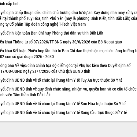
ính cấp tỉnh
yết định chấp thuận điều chỉnh chủ trương đầu tư dự án Xây dựng nhà máy xử lý r
ải tại thành phố Tuy Hòa, tỉnh Phú Yên (nay là phường Bình Kiến, tỉnh Đắk Lắk) củ
ng ty Cổ phần Tập đoàn công nghệ T-Tech Việt Nam
yết định kiện toàn Ban Chỉ huy Phòng thủ dân sự tỉnh Đắk Lắk
iển khai Thông tư số 07/2026/TT-BNG ngày 30/6/2026 của Bộ Ngoại giao
iển khai Kết luận Phiên họp lần thứ tư Ban Chỉ đạo thực hiện mục tiêu tăng trưởng k
 02 con số giai đoạn 2026 - 2030
ông báo Về việc đính chính tọa độ điểm góc tại Phụ lục kèm theo Quyết định số
17/QĐ-UBND ngày 21/7/2026 của Chủ tịch UBND tỉnh
yết định UBND tỉnh về tổ chức lại Trung tâm Y tế Tuy An trực thuộc Sở Y tế
yết định UBND tỉnh về quy định chức năng, nhiệm vụ, quyền hạn và cơ cấu tổ chức
nh viện Tâm thần tỉnh Đắk Lắk
yết định UBND tỉnh về tổ chức lại Trung tâm Y tế Sơn Hòa trực thuộc Sở Y tế
yết định UBND tỉnh về tổ chức lại Trung tâm Y tế Sông Cầu trực thuộc Sở Y tế