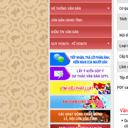
Cơ q
HỆ THỐNG VĂN BẢN
Trích
VĂN BẢN HĐND TỈNH
ĐIỂM TIN VĂN BẢN
Nội 
QUY HOẠCH - KẾ HOẠCH
Loại 
Cấp 
Lĩnh 
Tệp đ
PDF ca
Văn
Qu
cô