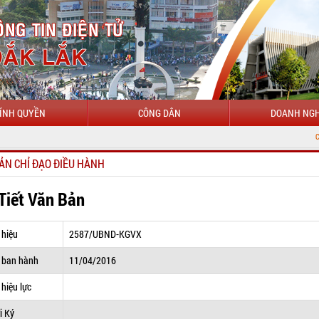
ÍNH QUYỀN
CÔNG DÂN
DOANH NGH
CHÀO MỪNG
ẢN CHỈ ĐẠO ĐIỀU HÀNH
 Tiết Văn Bản
 hiệu
2587/UBND-KGVX
 ban hành
11/04/2016
hiệu lực
i Ký