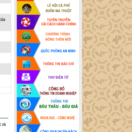
 của
c và