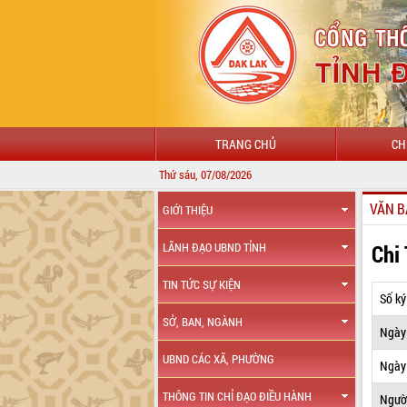
TRANG CHỦ
CH
Thứ sáu, 07/08/2026
VĂN B
GIỚI THIỆU
Chi
LÃNH ĐẠO UBND TỈNH
TIN TỨC SỰ KIỆN
Số ký
SỞ, BAN, NGÀNH
Ngày
UBND CÁC XÃ, PHƯỜNG
Ngày 
THÔNG TIN CHỈ ĐẠO ĐIỀU HÀNH
Ngườ