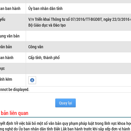
uan ban hành
Ủy ban nhân dân tỉnh
 yếu
V/v Triển khai Thông tư số 07/2016/TT-BGDĐT, ngày 22/3/2016
Bộ Giáo dục và Đào tạo
dung văn bản
văn bản
Công văn
ban hành
Cấp tỉnh, thành phố
vực
ính kèm
nnot be displayed.
Quay lại
 bản liên quan
yết định Về việc bãi bỏ một số văn bản quy phạm pháp luật trong lĩnh vực khoa họ
ng nghệ do Ủy ban nhân dân tỉnh Đắk Lắk ban hành trước khi sắp xếp đơn vị hành