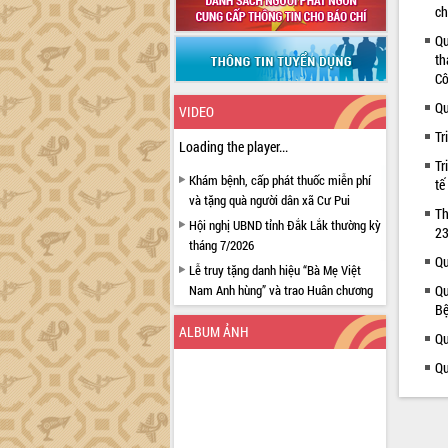
ch
Qu
th
Cô
Qu
VIDEO
Tr
Loading the player...
Tr
Khám bệnh, cấp phát thuốc miễn phí
tế
và tặng quà người dân xã Cư Pui
Th
Hội nghị UBND tỉnh Đắk Lắk thường kỳ
23
tháng 7/2026
Qu
Lễ truy tặng danh hiệu “Bà Mẹ Việt
Nam Anh hùng” và trao Huân chương
Qu
Bệ
Lao động
ALBUM ẢNH
UBND tỉnh Đắk Lắk triển khai nhiệm
Qu
vụ 6 tháng cuối năm 2026
Qu
Kỳ họp thứ Hai, Hội đồng nhân dân
tỉnh khóa XI quyết nghị nhiều nội dung
quan trọng
Bí thư Tỉnh ủy Lương Nguyễn Minh