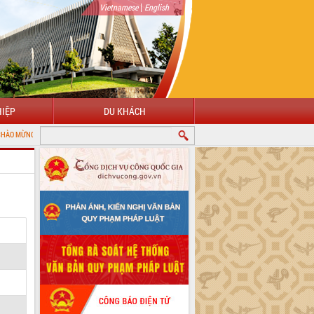
|
Vietnamese
English
IỆP
DU KHÁCH
 ĐẾN VỚI CỔNG THÔNG TIN ĐIỆN TỬ TỈNH ĐẮK LẮK