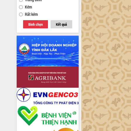
Kém
Rất kém
Bình chọn
Kết quả