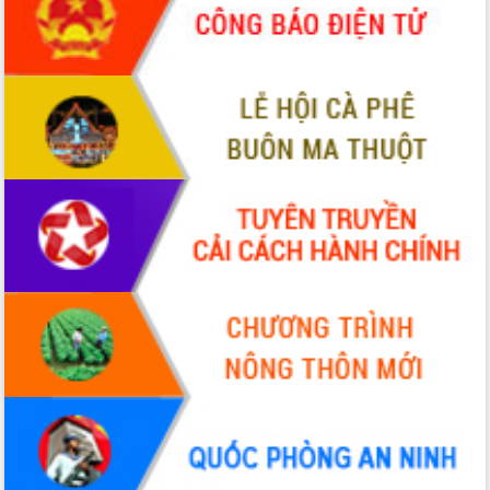
tầng kỹ thuật Cụm công nghiệp Tân
Tiến
Gặp mặt các cơ quan báo chí nhân Kỷ
niệm 101 năm Ngày Báo chí Cách
mạng Việt Nam
Đắk Lắk sơ kết 4 năm triển khai thực
hiện Đề án 06 của Chính phủ
Họp báo thông tin về Hội nghị Công bố
Quy hoạch và Xúc tiến đầu tư tỉnh Đắk
Lắk
Khơi thông điểm nghẽn, đẩy nhanh
giải ngân vốn khắc phục thiên tai
HĐND tỉnh thông qua điều chỉnh Quy
hoạch tỉnh thời kỳ 2021-2030
Hội thảo góp ý hồ sơ điều chỉnh quy
hoạch tỉnh Đắk Lắk thời kỳ 2021-2030,
tầm nhìn đến năm 2050
Nâng cao hiệu quả hoạt động của các
doanh nghiệp nhà nước
Hội nghị triển khai kết nối mạng