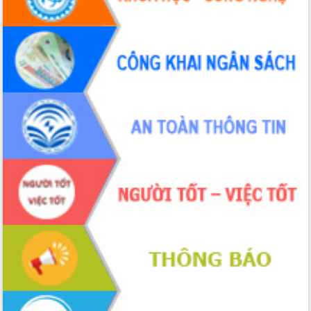
Đắk Lắk rà soát, điều chỉnh Đề án 190
về phát triển nuôi trồng thủy sản
Phó Chủ tịch UBND tỉnh Đắk Lắk
Trương Công Thái kiểm tra thực địa
Dự án cao tốc Khánh Hòa - Buôn Ma
Thuột
Định vị cà phê Việt Nam như một “di
sản sống” trong dòng chảy toàn cầu
Xây dựng nông thôn mới: Nâng cao đời
sống người dân từ những mô hình thiết
thực
Quyết liệt tháo gỡ vướng mắc, đẩy
nhanh tiến độ các dự án trọng điểm
trong Khu kinh tế Nam Phú Yên
Hòn Yến phát triển du lịch gắn với bảo
tồn biển
Lấy ý kiến điều chỉnh Quy hoạch tỉnh
Đắk Lắk thời kỳ 2021-2030, tầm nhìn
đến năm 2050
Phát động chiến dịch 30 ngày đêm