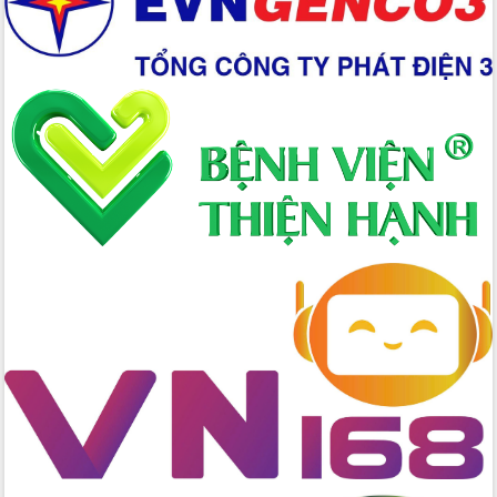
Lắk
Đắk Lắk nâng cao hiệu quả công tác
Đảng từ Sổ tay đảng viên điện tử
Đắk Lắk đẩy mạnh nuôi biển công
nghệ, hướng tới phát triển thủy sản
bền vững
Tập huấn nâng cao năng lực triển khai
chuyển đổi số cho cán bộ, công chức
cấp xã
Đắk Lắk phát động hưởng ứng Ngày
Quyền của người tiêu dùng Việt Nam
2026
Đẩy mạnh cải cách hành chính, quyết
tâm đạt được mục tiêu tăng trưởng
hai con số trong năm 2026
Tổ chức trang trọng Lễ hội Đền thờ
Lương Văn Chánh năm 2026
Phó Bí thư Tỉnh ủy Đắk Lắk Đỗ Hữu
Huy giữ chức Bí thư Đảng ủy Ủy Ban
Nhân dân tỉnh