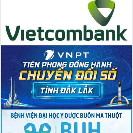
Bệnh án điện tử thúc đẩy chuyển đổi
số y tế tại Đắk Lắk
Chuyển đổi số thư viện: Mở rộng
không gian tri thức trong thời đại số
Đánh giá, rút kinh nghiệm công tác tổ
chức diễn tập trước ngày bầu cử
Chương trình “Gặp gỡ hữu nghị –
Friendship Meeting New Year 2026”
Bầu cử Quốc hội và HĐND: Cử tri Đắk
Lắk gửi gắm niềm tin, kỳ vọng vào lá
phiếu
Đắk Lắk sẵn sàng các điều kiện cho
Ngày hội bầu cử đại biểu Quốc hội
khóa XVI và HĐND các cấp nhiệm kỳ
2026-2031
Đảm bảo cuộc bầu cử đại biểu Quốc
hội và đại biểu HĐND các cấp diễn ra
an toàn, hiệu quả, đúng quy định
Thủ tướng Chính phủ Phạm Minh Chính
kiểm tra, chỉ đạo hoàn thành các dự
án cao tốc và thăm khu tái định cư tại