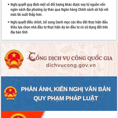
Nghị quyết quy định một số đối tượng khác được vay từ nguồn vốn
Bàn giải pháp tháo gỡ khó khăn trong
ngân sách địa phương ủy thác qua Ngân hàng Chính sách xã hội với
xuất khẩu sầu riêng và triển khai quy
mức lãi suất thấp hơn.
định EUDR
Thứ trưởng Bộ Nông nghiệp và Môi
Nghị quyết điều chỉnh, bổ sung Danh mục các khu đất thực hiện đấu
thầu lựa chọn nhà đầu tư thực hiện dự án đầu tư có sử dụng đất trên
trường Nguyễn Hoàng Hiệp khảo sát
địa bàn tỉnh
vùng trồng và doanh nghiệp đóng gói
LIÊN KẾT WEB
sầu riêng tại Đắk Lắk
Trình diễn nghệ thuật chế biến các
món ăn từ sầu riêng
Đắk Lắk công bố Quy hoạch và xúc
tiến đầu tư tỉnh
Ngành cá ngừ Đắk Lắk chủ động thích
ứng để giữ vững thị trường xuất khẩu
Diễn đàn Kinh tế tư nhân Việt Nam đột
phá cơ chế - Hợp tác công tư
Đề án 06 tạo bước ngoặt đột phá trong
cải cách hành chính tỉnh Đắk Lắk
Kết nối tour, đẩy mạnh chuyển đổi số
để phát triển du lịch Đắk Lắk
Khởi động Dự án Đầu tư xây dựng hạ