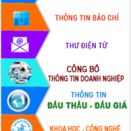
truyền số liệu chuyên dùng phục vụ cơ
quan Đảng, Nhà nước
Lễ phát động chuỗi hoạt động chung
tay làm sạch môi trường
Xã Ea Kar bước chuyển mình trong
công tác cải cách hành chính mô hình
mới
UBND tỉnh họp báo định kỳ tháng 4
năm 2026
Hội thảo khoa học “Giải pháp thúc đẩy
phát triển nền kinh tế xanh tại tỉnh
Đắk Lắk”
Tăng cường giám sát, đôn đốc thực
hiện nhiệm vụ quản lý tài sản công
hàng tuần
Tháo gỡ những vướng mắc, đẩy mạnh
công tác cải cách thủ tục hành chính
tại Trung tâm Phục vụ hành chính
công tỉnh
Đắk Lắk: Tôn vinh 46 giải pháp tại Hội
thi Sáng tạo Kỹ thuật 2024 - 2025