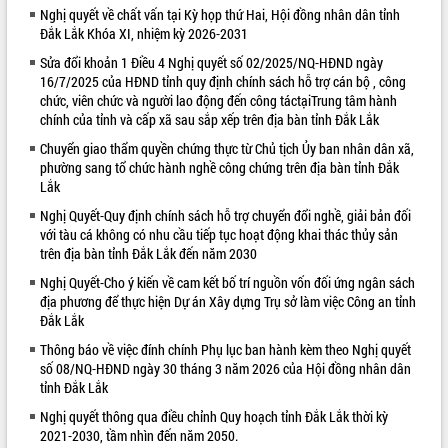
Nghị quyết về chất vấn tại Kỳ họp thứ Hai, Hội đồng nhân dân tỉnh
VIDEO
Đắk Lắk Khóa XI, nhiệm kỳ 2026-2031
Sửa đổi khoản 1 Điều 4 Nghị quyết số 02/2025/NQ-HĐND ngày
16/7/2025 của HĐND tỉnh quy định chính sách hỗ trợ cán bộ , công
chức, viên chức và người lao động đến công táctạiTrung tâm hành
chính của tỉnh và cấp xã sau sắp xếp trên địa bàn tỉnh Đắk Lắk
Chuyển giao thẩm quyền chứng thực từ Chủ tịch Ủy ban nhân dân xã,
phường sang tổ chức hành nghề công chứng trên địa bàn tỉnh Đắk
Lắk
Nghị Quyết-Quy định chính sách hỗ trợ chuyển đổi nghề, giải bản đối
Bí thư Tỉnh ủy Lương Nguyễn Minh
với tàu cá không có nhu cầu tiếp tục hoạt động khai thác thủy sản
Triết thăm, tặng quà người có công với
trên địa bàn tỉnh Đắk Lắk đến năm 2030
cách mạng
Nghị Quyết-Cho ý kiến về cam kết bố trí nguồn vốn đối ứng ngân sách
Rà soát, hoàn thiện hệ thống thiết chế
địa phương để thực hiện Dự án Xây dựng Trụ sở làm việc Công an tỉnh
văn hóa, thể thao đáp ứng yêu cầu
Đắk Lắk
phát triển mới
Thông báo về việc đính chính Phụ lục ban hành kèm theo Nghị quyết
Thường trực HĐND tỉnh Đắk Lắk gặp
số 08/NQ-HĐND ngày 30 tháng 3 năm 2026 của Hội đồng nhân dân
mặt Đoàn chuyên gia y tế TP. Hồ Chí
ALBUM ẢNH
tỉnh Đắk Lắk
Minh
Nghị quyết thông qua điều chỉnh Quy hoạch tỉnh Đắk Lắk thời kỳ
Lễ truy điệu và an táng hài cốt liệt sĩ
2021-2030, tầm nhìn đến năm 2050.
tại Nghĩa trang Liệt sĩ xã Sơn Hòa