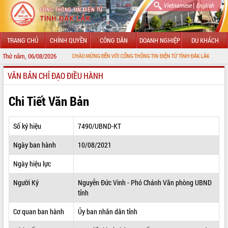
|
Vietnamese
English
TRANG CHỦ
CHÍNH QUYỀN
CÔNG DÂN
DOANH NGHIỆP
DU KHÁCH
Thứ năm, 06/08/2026
CHÀO MỪNG ĐẾN VỚI CỔNG THÔNG TIN ĐIỆN TỬ TỈNH ĐẮK LẮK
VĂN BẢN CHỈ ĐẠO ĐIỀU HÀNH
GIỚI THIỆU
LÃNH ĐẠO UBND TỈNH
Chi Tiết Văn Bản
TIN TỨC SỰ KIỆN
Số ký hiệu
7490/UBND-KT
SỞ, BAN, NGÀNH
Ngày ban hành
10/08/2021
UBND CÁC XÃ, PHƯỜNG
Ngày hiệu lực
THÔNG TIN CHỈ ĐẠO ĐIỀU HÀNH
Người Ký
Nguyễn Đức Vinh - Phó Chánh Văn phòng UBND
tỉnh
HỆ THỐNG VĂN BẢN
Cơ quan ban hành
Ủy ban nhân dân tỉnh
VĂN BẢN HĐND TỈNH