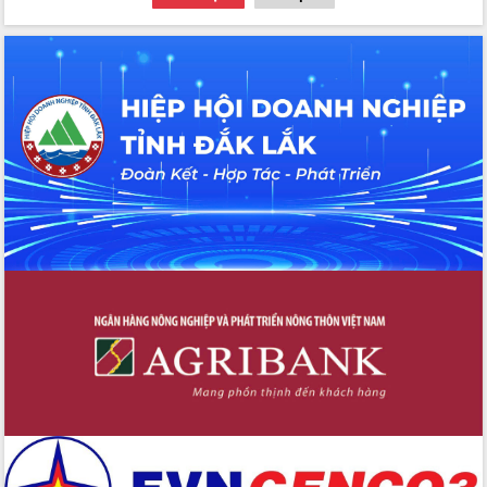
thông nguồn lực phát triển
Nâng cao hiệu lực, hiệu quả HĐND
tỉnh thông qua hiện đại hóa hành chính
Xã Ea Phê gắn cải cách hành chính với
chuyển đổi số
Phó Chủ tịch Thường trực UBND tỉnh
Hồ Thị Nguyên Thảo làm việc tại Trung
tâm Phục vụ hành chính công xã Ea
Phê
Xây dựng nền hành chính số đồng
hành cùng nông dân dân, doanh nghiệp
Giai đoạn 2026-2030, Đắk Lắk phấn
đấu có 77% xã đạt chuẩn nông thôn
mới
Chuyển đổi số 'mở đường' cho nông
nghiệp Đắk Lắk tăng trưởng bứt phá
Triển khai đồng bộ đo đạc, lập hồ sơ
địa chính, hoàn thiện cơ sở dữ liệu đất
đai
Ứng dụng sinh trắc học - Bước tiến
trong hành trình chuyển đổi số tại Đắk