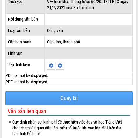
Trích yếu
V/v triển khai Thông tư số 60/2021/TT-BTC ngày
21/7/2021 của Bộ Tài chính
ĐIỂM TIN VĂN BẢN
Nội dung văn bản
QUY HOẠCH - KẾ HOẠCH
Loại văn bản
Công văn
Cấp ban hành
Cấp tỉnh, thành phố
Lĩnh vực
Tệp đính kèm
PDF cannot be displayed.
PDF cannot be displayed.
Quay lại
Văn bản liên quan
Quy định nhân sự, kinh phí để thực hiện việc dạy và học Tiếng Việt
cho trẻ em là người dân tộc thiểu số trước khi vào lớp Một trên địa
bàn tỉnh Đắk Lắk