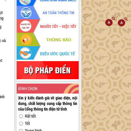
ọt
ờng
g
c và
ác
a
BÌNH CHỌN
inh
Xin ý kiến đánh giá về giao diện, nội
dung, chất lượng cung cấp thông tin
của Cổng thông tin điện tử tỉnh
Rất tốt
Tốt
Trung bình