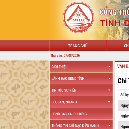
TRANG CHỦ
CH
Thứ sáu, 07/08/2026
VĂN B
GIỚI THIỆU
Chi
LÃNH ĐẠO UBND TỈNH
TIN TỨC SỰ KIỆN
Số ký
SỞ, BAN, NGÀNH
Ngày
UBND CÁC XÃ, PHƯỜNG
Ngày 
THÔNG TIN CHỈ ĐẠO ĐIỀU HÀNH
Ngườ