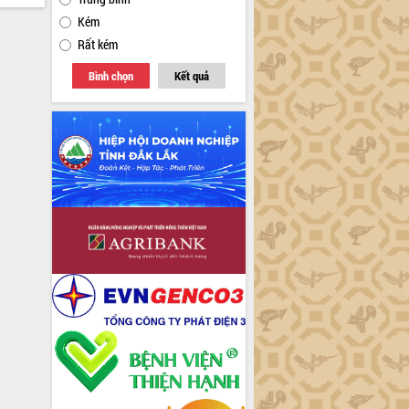
Kém
Rất kém
Bình chọn
Kết quả