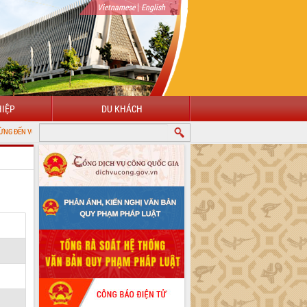
|
Vietnamese
English
IỆP
DU KHÁCH
ỔNG THÔNG TIN ĐIỆN TỬ TỈNH ĐẮK LẮK