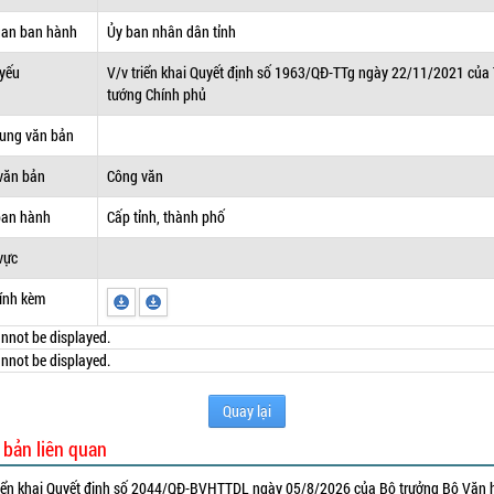
uan ban hành
Ủy ban nhân dân tỉnh
 yếu
V/v triển khai Quyết định số 1963/QĐ-TTg ngày 22/11/2021 của
tướng Chính phủ
dung văn bản
văn bản
Công văn
ban hành
Cấp tỉnh, thành phố
vực
ính kèm
nnot be displayed.
nnot be displayed.
Quay lại
 bản liên quan
iển khai Quyết định số 2044/QĐ-BVHTTDL ngày 05/8/2026 của Bộ trưởng Bộ Văn 