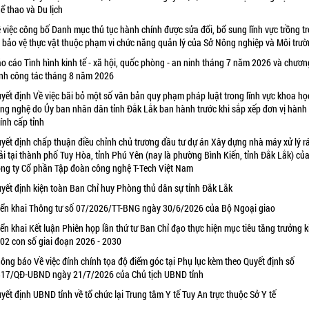
ể thao và Du lịch
 việc công bố Danh mục thủ tục hành chính được sửa đổi, bổ sung lĩnh vực trồng tr
 bảo vệ thực vật thuộc phạm vi chức năng quản lý của Sở Nông nghiệp và Môi trư
o cáo Tình hình kinh tế - xã hội, quốc phòng - an ninh tháng 7 năm 2026 và chươn
ình công tác tháng 8 năm 2026
yết định Về việc bãi bỏ một số văn bản quy phạm pháp luật trong lĩnh vực khoa họ
ng nghệ do Ủy ban nhân dân tỉnh Đắk Lắk ban hành trước khi sắp xếp đơn vị hành
ính cấp tỉnh
yết định chấp thuận điều chỉnh chủ trương đầu tư dự án Xây dựng nhà máy xử lý r
ải tại thành phố Tuy Hòa, tỉnh Phú Yên (nay là phường Bình Kiến, tỉnh Đắk Lắk) củ
ng ty Cổ phần Tập đoàn công nghệ T-Tech Việt Nam
yết định kiện toàn Ban Chỉ huy Phòng thủ dân sự tỉnh Đắk Lắk
iển khai Thông tư số 07/2026/TT-BNG ngày 30/6/2026 của Bộ Ngoại giao
iển khai Kết luận Phiên họp lần thứ tư Ban Chỉ đạo thực hiện mục tiêu tăng trưởng k
 02 con số giai đoạn 2026 - 2030
ông báo Về việc đính chính tọa độ điểm góc tại Phụ lục kèm theo Quyết định số
17/QĐ-UBND ngày 21/7/2026 của Chủ tịch UBND tỉnh
yết định UBND tỉnh về tổ chức lại Trung tâm Y tế Tuy An trực thuộc Sở Y tế