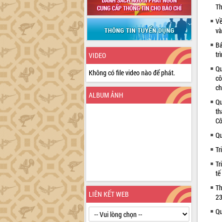
Th
Về
và
Bá
tr
VIDEO
Qu
Không có file video nào để phát.
cô
ch
ALBUM ẢNH
Qu
th
Cô
Qu
Tr
Tr
tế
Th
LIÊN KẾT WEB
23
Qu