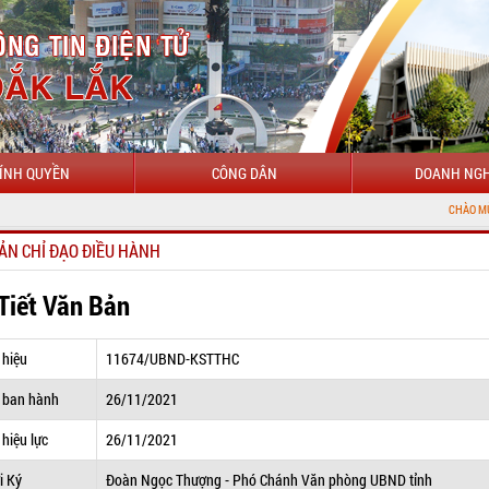
ÍNH QUYỀN
CÔNG DÂN
DOANH NGH
CHÀO MỪNG ĐẾN VỚI C
ẢN CHỈ ĐẠO ĐIỀU HÀNH
 Tiết Văn Bản
 hiệu
11674/UBND-KSTTHC
 ban hành
26/11/2021
hiệu lực
26/11/2021
i Ký
Đoàn Ngọc Thượng - Phó Chánh Văn phòng UBND tỉnh