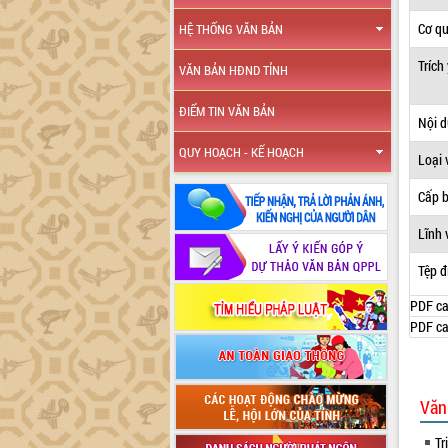
Cơ q
HỆ THỐNG VĂN BẢN
Trích
VĂN BẢN HĐND TỈNH
ĐIỂM TIN VĂN BẢN
Nội 
QUY HOẠCH - KẾ HOẠCH
Loại 
Cấp 
Lĩnh 
Tệp đ
PDF ca
PDF ca
Văn
Tr