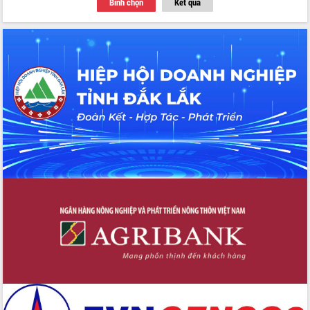
Bình chọn
Kết quả
nhất, Quốc hội khóa XVI
Quyết liệt cải cách hành chính, khơi
thông nguồn lực phát triển
Nâng cao hiệu lực, hiệu quả HĐND
tỉnh thông qua hiện đại hóa hành chính
Xã Ea Phê gắn cải cách hành chính với
chuyển đổi số
Phó Chủ tịch Thường trực UBND tỉnh
Hồ Thị Nguyên Thảo làm việc tại Trung
tâm Phục vụ hành chính công xã Ea
Phê
Xây dựng nền hành chính số đồng
hành cùng nông dân dân, doanh nghiệp
Giai đoạn 2026-2030, Đắk Lắk phấn
đấu có 77% xã đạt chuẩn nông thôn
mới
Chuyển đổi số 'mở đường' cho nông
nghiệp Đắk Lắk tăng trưởng bứt phá
Triển khai đồng bộ đo đạc, lập hồ sơ
địa chính, hoàn thiện cơ sở dữ liệu đất
đai