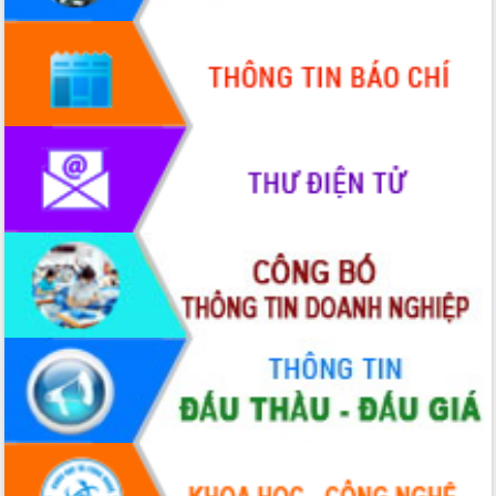
doanh nghiệp nhà nước
Hội nghị triển khai kết nối mạng
truyền số liệu chuyên dùng phục vụ cơ
quan Đảng, Nhà nước
Lễ phát động chuỗi hoạt động chung
tay làm sạch môi trường
Xã Ea Kar bước chuyển mình trong
công tác cải cách hành chính mô hình
mới
UBND tỉnh họp báo định kỳ tháng 4
năm 2026
Hội thảo khoa học “Giải pháp thúc đẩy
phát triển nền kinh tế xanh tại tỉnh
Đắk Lắk”
Tăng cường giám sát, đôn đốc thực
hiện nhiệm vụ quản lý tài sản công
hàng tuần
Tháo gỡ những vướng mắc, đẩy mạnh
công tác cải cách thủ tục hành chính
tại Trung tâm Phục vụ hành chính
công tỉnh