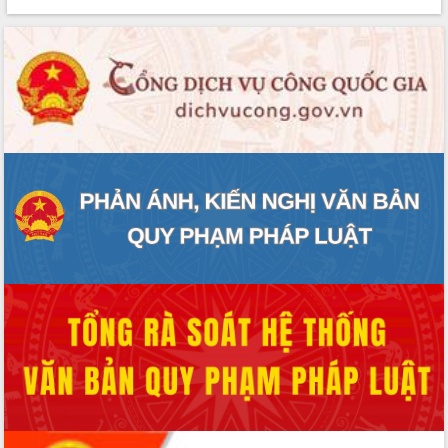
Lễ truy điệu và an táng hài cốt liệt sĩ
tại Nghĩa trang Liệt sĩ xã Sơn Hòa
Bàn giải pháp tháo gỡ khó khăn trong
xuất khẩu sầu riêng và triển khai quy
định EUDR
Thứ trưởng Bộ Nông nghiệp và Môi
trường Nguyễn Hoàng Hiệp khảo sát
vùng trồng và doanh nghiệp đóng gói
sầu riêng tại Đắk Lắk
Trình diễn nghệ thuật chế biến các
món ăn từ sầu riêng
Đắk Lắk công bố Quy hoạch và xúc
tiến đầu tư tỉnh
Ngành cá ngừ Đắk Lắk chủ động thích
ứng để giữ vững thị trường xuất khẩu
Diễn đàn Kinh tế tư nhân Việt Nam đột
phá cơ chế - Hợp tác công tư
Đề án 06 tạo bước ngoặt đột phá trong
cải cách hành chính tỉnh Đắk Lắk
Kết nối tour, đẩy mạnh chuyển đổi số