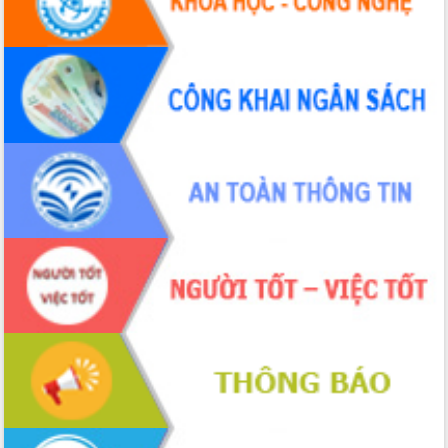
Đắk Lắk: Tôn vinh 46 giải pháp tại Hội
thi Sáng tạo Kỹ thuật 2024 - 2025
Đắk Lắk rà soát, điều chỉnh Đề án 190
về phát triển nuôi trồng thủy sản
Phó Chủ tịch UBND tỉnh Đắk Lắk
Trương Công Thái kiểm tra thực địa
Dự án cao tốc Khánh Hòa - Buôn Ma
Thuột
Định vị cà phê Việt Nam như một “di
sản sống” trong dòng chảy toàn cầu
Xây dựng nông thôn mới: Nâng cao đời
sống người dân từ những mô hình thiết
thực
Quyết liệt tháo gỡ vướng mắc, đẩy
nhanh tiến độ các dự án trọng điểm
trong Khu kinh tế Nam Phú Yên
Hòn Yến phát triển du lịch gắn với bảo
tồn biển
Lấy ý kiến điều chỉnh Quy hoạch tỉnh
Đắk Lắk thời kỳ 2021-2030, tầm nhìn