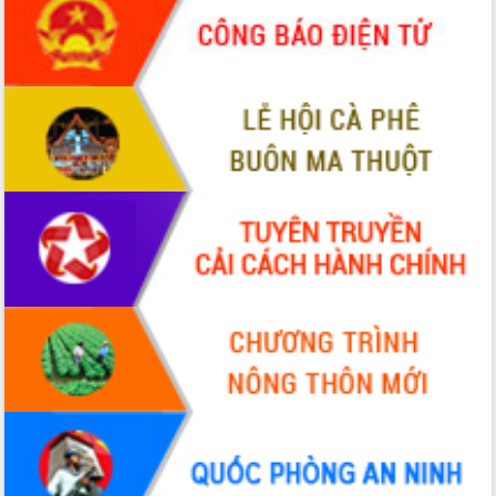
để phát triển du lịch Đắk Lắk
Khởi động Dự án Đầu tư xây dựng hạ
tầng kỹ thuật Cụm công nghiệp Tân
Tiến
Gặp mặt các cơ quan báo chí nhân Kỷ
niệm 101 năm Ngày Báo chí Cách
mạng Việt Nam
Đắk Lắk sơ kết 4 năm triển khai thực
hiện Đề án 06 của Chính phủ
Họp báo thông tin về Hội nghị Công bố
Quy hoạch và Xúc tiến đầu tư tỉnh Đắk
Lắk
Khơi thông điểm nghẽn, đẩy nhanh
giải ngân vốn khắc phục thiên tai
HĐND tỉnh thông qua điều chỉnh Quy
hoạch tỉnh thời kỳ 2021-2030
Hội thảo góp ý hồ sơ điều chỉnh quy
hoạch tỉnh Đắk Lắk thời kỳ 2021-2030,
tầm nhìn đến năm 2050
Nâng cao hiệu quả hoạt động của các