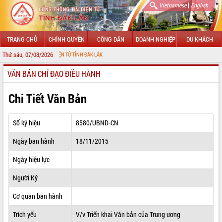
|
Vietnamese
English
TRANG CHỦ
CHÍNH QUYỀN
CÔNG DÂN
DOANH NGHIỆP
DU KHÁCH
Thứ sáu, 07/08/2026
THÔNG TIN ĐIỆN TỬ TỈNH ĐẮK LẮK
VĂN BẢN CHỈ ĐẠO ĐIỀU HÀNH
GIỚI THIỆU
LÃNH ĐẠO UBND TỈNH
Chi Tiết Văn Bản
TIN TỨC SỰ KIỆN
Số ký hiệu
8580/UBND-CN
SỞ, BAN, NGÀNH
Ngày ban hành
18/11/2015
UBND CÁC XÃ, PHƯỜNG
Ngày hiệu lực
THÔNG TIN CHỈ ĐẠO ĐIỀU HÀNH
Người Ký
HỆ THỐNG VĂN BẢN
Cơ quan ban hành
Trích yếu
V/v Triển khai Văn bản của Trung ương
VĂN BẢN HĐND TỈNH