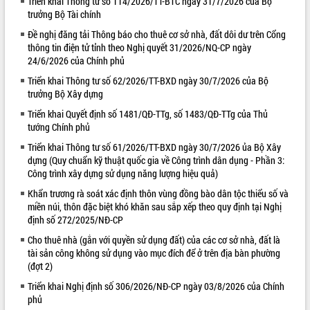
Triển khai Thông tư số 114/2026/TT-BTC ngày 31/7/2026 của Bộ
trưởng Bộ Tài chính
VIDEO
Đề nghị đăng tải Thông báo cho thuê cơ sở nhà, đất dôi dư trên Cổng
Loading the player...
thông tin điện tử tỉnh theo Nghị quyết 31/2026/NQ-CP ngày
24/6/2026 của Chính phủ
Lễ truy tặng danh hiệu “Bà Mẹ Việt
Nam Anh hùng” và trao Huân chương
Triển khai Thông tư số 62/2026/TT-BXD ngày 30/7/2026 của Bộ
trưởng Bộ Xây dựng
Lao động
UBND tỉnh Đắk Lắk triển khai nhiệm
Triển khai Quyết định số 1481/QĐ-TTg, số 1483/QĐ-TTg của Thủ
vụ 6 tháng cuối năm 2026
tướng Chính phủ
Kỳ họp thứ Hai, Hội đồng nhân dân
Triển khai Thông tư số 61/2026/TT-BXD ngày 30/7/2026 ủa Bộ Xây
tỉnh khóa XI quyết nghị nhiều nội dung
dựng (Quy chuẩn kỹ thuật quốc gia về Công trình dân dụng - Phần 3:
quan trọng
ALBUM ẢNH
Công trình xây dựng sử dụng năng lượng hiệu quả)
Bí thư Tỉnh ủy Lương Nguyễn Minh
Khẩn trương rà soát xác định thôn vùng đồng bào dân tộc thiểu số và
Triết thăm, tặng quà người có công với
miền núi, thôn đặc biệt khó khăn sau sắp xếp theo quy định tại Nghị
cách mạng
định số 272/2025/NĐ-CP
Rà soát, hoàn thiện hệ thống thiết chế
Cho thuê nhà (gắn với quyền sử dụng đất) của các cơ sở nhà, đất là
văn hóa, thể thao đáp ứng yêu cầu
tài sản công không sử dụng vào mục đích để ở trên địa bàn phường
phát triển mới
(đợt 2)
Thường trực HĐND tỉnh Đắk Lắk gặp
Triển khai Nghị định số 306/2026/NĐ-CP ngày 03/8/2026 của Chính
mặt Đoàn chuyên gia y tế TP. Hồ Chí
phủ
Minh
LIÊN KẾT WEB