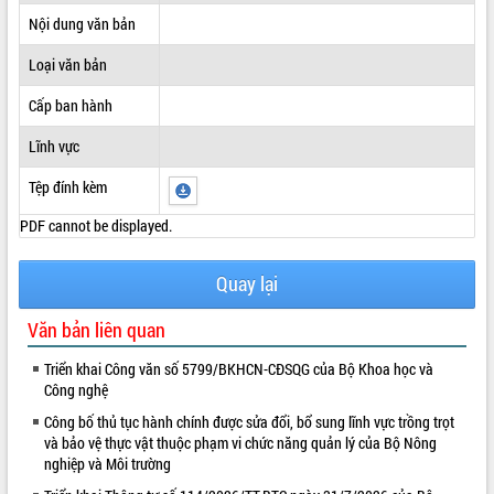
Nội dung văn bản
ĐIỂM TIN VĂN BẢN
Loại văn bản
QUY HOẠCH - KẾ HOẠCH
Cấp ban hành
Lĩnh vực
Tệp đính kèm
PDF cannot be displayed.
Quay lại
Văn bản liên quan
Triển khai Công văn số 5799/BKHCN-CĐSQG của Bộ Khoa học và
Công nghệ
Công bố thủ tục hành chính được sửa đổi, bổ sung lĩnh vực trồng trọt
và bảo vệ thực vật thuộc phạm vi chức năng quản lý của Bộ Nông
nghiệp và Môi trường