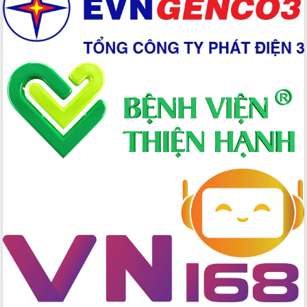
Ứng dụng sinh trắc học - Bước tiến
trong hành trình chuyển đổi số tại Đắk
Lắk
Đắk Lắk nâng cao hiệu quả công tác
Đảng từ Sổ tay đảng viên điện tử
Đắk Lắk đẩy mạnh nuôi biển công
nghệ, hướng tới phát triển thủy sản
bền vững
Tập huấn nâng cao năng lực triển khai
chuyển đổi số cho cán bộ, công chức
cấp xã
Đắk Lắk phát động hưởng ứng Ngày
Quyền của người tiêu dùng Việt Nam
2026
Đẩy mạnh cải cách hành chính, quyết
tâm đạt được mục tiêu tăng trưởng
hai con số trong năm 2026
Tổ chức trang trọng Lễ hội Đền thờ
Lương Văn Chánh năm 2026
Phó Bí thư Tỉnh ủy Đắk Lắk Đỗ Hữu