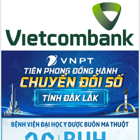
Huy giữ chức Bí thư Đảng ủy Ủy Ban
Nhân dân tỉnh
Bệnh án điện tử thúc đẩy chuyển đổi
số y tế tại Đắk Lắk
Chuyển đổi số thư viện: Mở rộng
không gian tri thức trong thời đại số
Đánh giá, rút kinh nghiệm công tác tổ
chức diễn tập trước ngày bầu cử
Chương trình “Gặp gỡ hữu nghị –
Friendship Meeting New Year 2026”
Bầu cử Quốc hội và HĐND: Cử tri Đắk
Lắk gửi gắm niềm tin, kỳ vọng vào lá
phiếu
Đắk Lắk sẵn sàng các điều kiện cho
Ngày hội bầu cử đại biểu Quốc hội
khóa XVI và HĐND các cấp nhiệm kỳ
2026-2031
Đảm bảo cuộc bầu cử đại biểu Quốc
hội và đại biểu HĐND các cấp diễn ra
an toàn, hiệu quả, đúng quy định