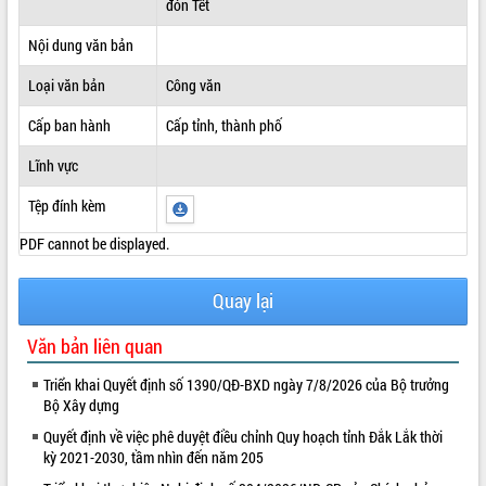
đón Tết
ĐIỂM TIN VĂN BẢN
Nội dung văn bản
QUY HOẠCH - KẾ HOẠCH
Loại văn bản
Công văn
Cấp ban hành
Cấp tỉnh, thành phố
Lĩnh vực
Tệp đính kèm
PDF cannot be displayed.
Quay lại
Văn bản liên quan
Triển khai Quyết định số 1390/QĐ-BXD ngày 7/8/2026 của Bộ trưởng
Bộ Xây dựng
Quyết định về việc phê duyệt điều chỉnh Quy hoạch tỉnh Đắk Lắk thời
kỳ 2021-2030, tầm nhìn đến năm 205