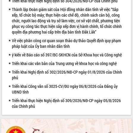
Triển khai thực hiện Nghị định số 304/2026/NĐ-CP của Chính phủ
VIDEO
Thành lập Đoàn giám sát của Hội đồng nhân dân tỉnh về việc “Sắp
xếp, tổ chức bộ máy; thực hiện các chế độ, chính sách cán bộ, công
chức, người lao động và trụ sở làm việc, cơ sở vật chất, phương tiện
phục vụ công tác thực hiện sắp xếp đơn vị hành chính, tổ chức chính
quyền địa phương hai cấp trên địa bàn tỉnh Đắk Lắk”
Về việc phân công cơ quan soạn thảo dự thảo Quyết định quy phạm
pháp luật của Ủy ban nhân dân tỉnh
ý kiến về Báo cáo số 397/BC-SKHCN của Sở Khoa học và Công nghệ
Triển khai các văn bản của Trung ương về khoa học và công nghệ
Trailer Lễ hội Sầu riêng Đắk Lắk năm
Triển khai Nghị định số 302/2026/NĐ-CP ngày 01/8/2026 của Chính
2026
phủ
Khám bệnh, cấp phát thuốc miễn phí
Triển khai Công văn số 3025-CV/ĐU ngày 06/8/2026 của Đảng ủy
và tặng quà người dân xã Cư Pui
UBND tỉnh
Hội nghị UBND tỉnh Đắk Lắk thường kỳ
tháng 7/2026
Triển khai thực hiện Nghị định số 309/2026/NĐ-CP ngày 05/8/2026
của Chính phủ
Lễ truy tặng danh hiệu “Bà Mẹ Việt
ALBUM ẢNH
Nam Anh hùng” và trao Huân chương
Lao động
UBND tỉnh Đắk Lắk triển khai nhiệm
vụ 6 tháng cuối năm 2026