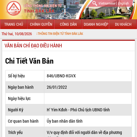
|
Vietnamese
English
TRANG CHỦ
CHÍNH QUYỀN
CÔNG DÂN
DOANH NGHIỆP
DU KHÁCH
Thứ hai, 10/08/2026
ẾN VỚI CỔNG THÔNG TIN ĐIỆN TỬ TỈNH ĐẮK LẮK
VĂN BẢN CHỈ ĐẠO ĐIỀU HÀNH
GIỚI THIỆU
LÃNH ĐẠO UBND TỈNH
Chi Tiết Văn Bản
TIN TỨC SỰ KIỆN
Số ký hiệu
846/UBND-KGVX
SỞ, BAN, NGÀNH
Ngày ban hành
26/01/2022
UBND CÁC XÃ, PHƯỜNG
Ngày hiệu lực
THÔNG TIN CHỈ ĐẠO ĐIỀU HÀNH
Người Ký
H' Yim Kđoh - Phó Chủ tịch UBND tỉnh
HỆ THỐNG VĂN BẢN
Cơ quan ban hành
Ủy ban nhân dân tỉnh
Trích yếu
V/v quy định đối với người dân về địa phương
VĂN BẢN HĐND TỈNH