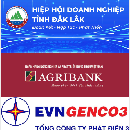
với Tập đoàn Bưu chính Viễn thông
Việt Nam
Thứ trưởng Bộ Y tế làm việc với tỉnh
Đắk Lắk về phát triển nhân lực y tế
cho trạm y tế cấp xã
Du lịch Đắk Lắk nâng tầm trải nghiệm
du khách thông qua Hệ thống cơ sở dữ
liệu và Bản đồ số
Tập huấn ứng dụng trí tuệ nhân tạo (AI)
trong thương mại điện tử năm 2026
Đoàn đại biểu Quốc hội tỉnh Đắk Lắk
trao đổi thông tin trước Kỳ họp thứ
nhất, Quốc hội khóa XVI
Quyết liệt cải cách hành chính, khơi
thông nguồn lực phát triển
Nâng cao hiệu lực, hiệu quả HĐND
tỉnh thông qua hiện đại hóa hành chính
Xã Ea Phê gắn cải cách hành chính với
chuyển đổi số
Phó Chủ tịch Thường trực UBND tỉnh