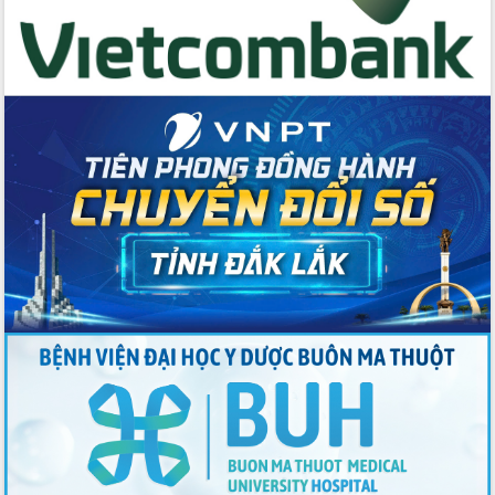
Tập huấn nâng cao năng lực triển khai
chuyển đổi số cho cán bộ, công chức
cấp xã
Đắk Lắk phát động hưởng ứng Ngày
Quyền của người tiêu dùng Việt Nam
2026
Đẩy mạnh cải cách hành chính, quyết
tâm đạt được mục tiêu tăng trưởng
hai con số trong năm 2026
Tổ chức trang trọng Lễ hội Đền thờ
Lương Văn Chánh năm 2026
Phó Bí thư Tỉnh ủy Đắk Lắk Đỗ Hữu
Huy giữ chức Bí thư Đảng ủy Ủy Ban
Nhân dân tỉnh
Bệnh án điện tử thúc đẩy chuyển đổi
số y tế tại Đắk Lắk
Chuyển đổi số thư viện: Mở rộng
không gian tri thức trong thời đại số
Đánh giá, rút kinh nghiệm công tác tổ
chức diễn tập trước ngày bầu cử