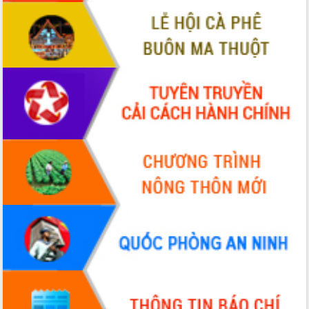
sầu riêng tại Đắk Lắk
Trình diễn nghệ thuật chế biến các
món ăn từ sầu riêng
Đắk Lắk công bố Quy hoạch và xúc
tiến đầu tư tỉnh
Ngành cá ngừ Đắk Lắk chủ động thích
ứng để giữ vững thị trường xuất khẩu
Diễn đàn Kinh tế tư nhân Việt Nam đột
phá cơ chế - Hợp tác công tư
Đề án 06 tạo bước ngoặt đột phá trong
cải cách hành chính tỉnh Đắk Lắk
Kết nối tour, đẩy mạnh chuyển đổi số
để phát triển du lịch Đắk Lắk
Khởi động Dự án Đầu tư xây dựng hạ
tầng kỹ thuật Cụm công nghiệp Tân
Tiến
Gặp mặt các cơ quan báo chí nhân Kỷ
niệm 101 năm Ngày Báo chí Cách
mạng Việt Nam
Đắk Lắk sơ kết 4 năm triển khai thực