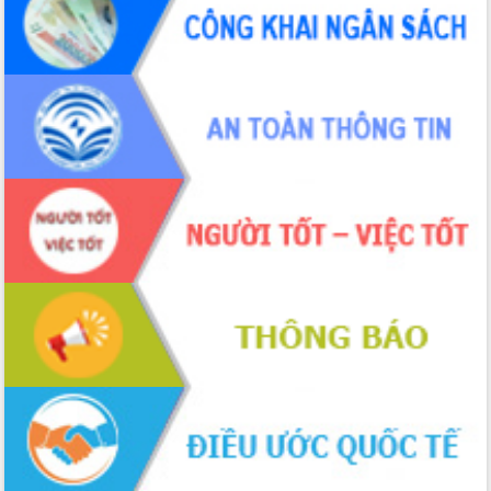
UBND tỉnh họp báo định kỳ tháng 4
năm 2026
Hội thảo khoa học “Giải pháp thúc đẩy
phát triển nền kinh tế xanh tại tỉnh
Đắk Lắk”
Tăng cường giám sát, đôn đốc thực
hiện nhiệm vụ quản lý tài sản công
hàng tuần
Tháo gỡ những vướng mắc, đẩy mạnh
công tác cải cách thủ tục hành chính
tại Trung tâm Phục vụ hành chính
công tỉnh
Đắk Lắk: Tôn vinh 46 giải pháp tại Hội
thi Sáng tạo Kỹ thuật 2024 - 2025
Đắk Lắk rà soát, điều chỉnh Đề án 190
về phát triển nuôi trồng thủy sản
Phó Chủ tịch UBND tỉnh Đắk Lắk
Trương Công Thái kiểm tra thực địa
Dự án cao tốc Khánh Hòa - Buôn Ma
Thuột