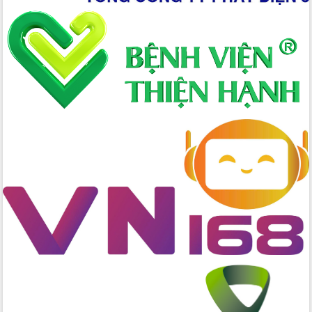
Hồ Thị Nguyên Thảo làm việc tại Trung
tâm Phục vụ hành chính công xã Ea
Phê
Xây dựng nền hành chính số đồng
hành cùng nông dân dân, doanh nghiệp
Giai đoạn 2026-2030, Đắk Lắk phấn
đấu có 77% xã đạt chuẩn nông thôn
mới
Chuyển đổi số 'mở đường' cho nông
nghiệp Đắk Lắk tăng trưởng bứt phá
Triển khai đồng bộ đo đạc, lập hồ sơ
địa chính, hoàn thiện cơ sở dữ liệu đất
đai
Ứng dụng sinh trắc học - Bước tiến
trong hành trình chuyển đổi số tại Đắk
Lắk
Đắk Lắk nâng cao hiệu quả công tác
Đảng từ Sổ tay đảng viên điện tử
Đắk Lắk đẩy mạnh nuôi biển công
nghệ, hướng tới phát triển thủy sản
bền vững