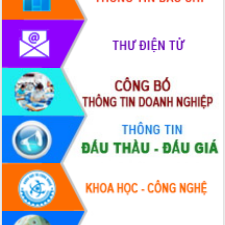
hiện Đề án 06 của Chính phủ
Họp báo thông tin về Hội nghị Công bố
Quy hoạch và Xúc tiến đầu tư tỉnh Đắk
Lắk
Khơi thông điểm nghẽn, đẩy nhanh
giải ngân vốn khắc phục thiên tai
HĐND tỉnh thông qua điều chỉnh Quy
hoạch tỉnh thời kỳ 2021-2030
Hội thảo góp ý hồ sơ điều chỉnh quy
hoạch tỉnh Đắk Lắk thời kỳ 2021-2030,
tầm nhìn đến năm 2050
Nâng cao hiệu quả hoạt động của các
doanh nghiệp nhà nước
Hội nghị triển khai kết nối mạng
truyền số liệu chuyên dùng phục vụ cơ
quan Đảng, Nhà nước
Lễ phát động chuỗi hoạt động chung
tay làm sạch môi trường
Xã Ea Kar bước chuyển mình trong
công tác cải cách hành chính mô hình
mới