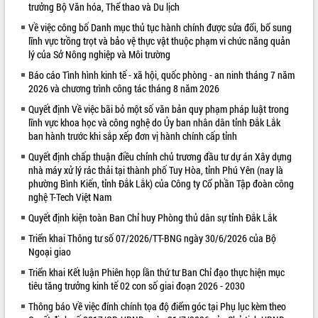
trưởng Bộ Văn hóa, Thể thao và Du lịch
VIDEO
Về việc công bố Danh mục thủ tục hành chính được sửa đổi, bổ sung
lĩnh vực trồng trọt và bảo vệ thực vật thuộc phạm vi chức năng quản
Loading the player...
lý của Sở Nông nghiệp và Môi trường
Khám bệnh, cấp phát thuốc miễn phí
Báo cáo Tình hình kinh tế - xã hội, quốc phòng - an ninh tháng 7 năm
và tặng quà người dân xã Cư Pui
2026 và chương trình công tác tháng 8 năm 2026
Hội nghị UBND tỉnh Đắk Lắk thường kỳ
Quyết định Về việc bãi bỏ một số văn bản quy phạm pháp luật trong
tháng 7/2026
lĩnh vực khoa học và công nghệ do Ủy ban nhân dân tỉnh Đắk Lắk
Lễ truy tặng danh hiệu “Bà Mẹ Việt
ban hành trước khi sắp xếp đơn vị hành chính cấp tỉnh
Nam Anh hùng” và trao Huân chương
Quyết định chấp thuận điều chỉnh chủ trương đầu tư dự án Xây dựng
Lao động
nhà máy xử lý rác thải tại thành phố Tuy Hòa, tỉnh Phú Yên (nay là
ALBUM ẢNH
UBND tỉnh Đắk Lắk triển khai nhiệm
phường Bình Kiến, tỉnh Đắk Lắk) của Công ty Cổ phần Tập đoàn công
vụ 6 tháng cuối năm 2026
nghệ T-Tech Việt Nam
Kỳ họp thứ Hai, Hội đồng nhân dân
Quyết định kiện toàn Ban Chỉ huy Phòng thủ dân sự tỉnh Đắk Lắk
tỉnh khóa XI quyết nghị nhiều nội dung
Triển khai Thông tư số 07/2026/TT-BNG ngày 30/6/2026 của Bộ
quan trọng
Ngoại giao
Bí thư Tỉnh ủy Lương Nguyễn Minh
Triết thăm, tặng quà người có công với
Triển khai Kết luận Phiên họp lần thứ tư Ban Chỉ đạo thực hiện mục
cách mạng
tiêu tăng trưởng kinh tế 02 con số giai đoạn 2026 - 2030
Rà soát, hoàn thiện hệ thống thiết chế
Thông báo Về việc đính chính tọa độ điểm góc tại Phụ lục kèm theo
văn hóa, thể thao đáp ứng yêu cầu
LIÊN KẾT WEB