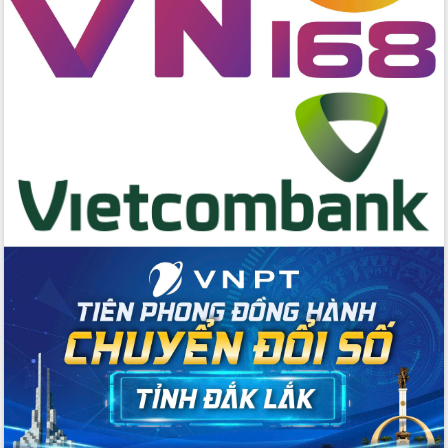
hai con số trong năm 2026
Tổ chức trang trọng Lễ hội Đền thờ
Lương Văn Chánh năm 2026
Phó Bí thư Tỉnh ủy Đắk Lắk Đỗ Hữu
Huy giữ chức Bí thư Đảng ủy Ủy Ban
Nhân dân tỉnh
Bệnh án điện tử thúc đẩy chuyển đổi
số y tế tại Đắk Lắk
Chuyển đổi số thư viện: Mở rộng
không gian tri thức trong thời đại số
Đánh giá, rút kinh nghiệm công tác tổ
chức diễn tập trước ngày bầu cử
Chương trình “Gặp gỡ hữu nghị –
Friendship Meeting New Year 2026”
Bầu cử Quốc hội và HĐND: Cử tri Đắk
Lắk gửi gắm niềm tin, kỳ vọng vào lá
phiếu
Đắk Lắk sẵn sàng các điều kiện cho
Ngày hội bầu cử đại biểu Quốc hội
khóa XVI và HĐND các cấp nhiệm kỳ