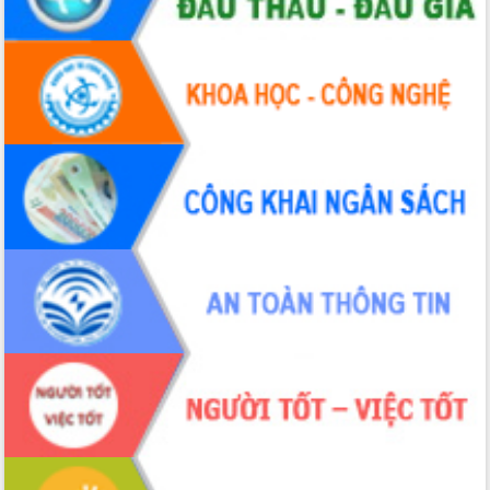
Tháo gỡ những vướng mắc, đẩy mạnh
công tác cải cách thủ tục hành chính
tại Trung tâm Phục vụ hành chính
công tỉnh
Đắk Lắk: Tôn vinh 46 giải pháp tại Hội
thi Sáng tạo Kỹ thuật 2024 - 2025
Đắk Lắk rà soát, điều chỉnh Đề án 190
về phát triển nuôi trồng thủy sản
Phó Chủ tịch UBND tỉnh Đắk Lắk
Trương Công Thái kiểm tra thực địa
Dự án cao tốc Khánh Hòa - Buôn Ma
Thuột
Định vị cà phê Việt Nam như một “di
sản sống” trong dòng chảy toàn cầu
Xây dựng nông thôn mới: Nâng cao đời
sống người dân từ những mô hình thiết
thực
Quyết liệt tháo gỡ vướng mắc, đẩy
nhanh tiến độ các dự án trọng điểm
trong Khu kinh tế Nam Phú Yên