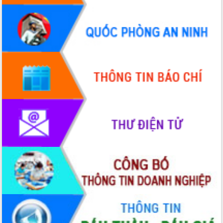
Hội thảo góp ý hồ sơ điều chỉnh quy
hoạch tỉnh Đắk Lắk thời kỳ 2021-2030,
tầm nhìn đến năm 2050
Nâng cao hiệu quả hoạt động của các
doanh nghiệp nhà nước
Hội nghị triển khai kết nối mạng
truyền số liệu chuyên dùng phục vụ cơ
quan Đảng, Nhà nước
Lễ phát động chuỗi hoạt động chung
tay làm sạch môi trường
Xã Ea Kar bước chuyển mình trong
công tác cải cách hành chính mô hình
mới
UBND tỉnh họp báo định kỳ tháng 4
năm 2026
Hội thảo khoa học “Giải pháp thúc đẩy
phát triển nền kinh tế xanh tại tỉnh
Đắk Lắk”
Tăng cường giám sát, đôn đốc thực
hiện nhiệm vụ quản lý tài sản công
hàng tuần