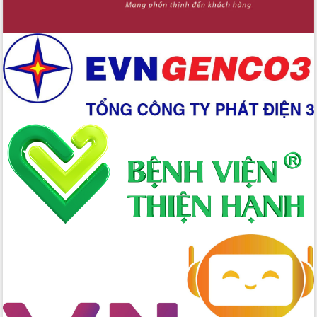
Chuyển đổi số 'mở đường' cho nông
nghiệp Đắk Lắk tăng trưởng bứt phá
Triển khai đồng bộ đo đạc, lập hồ sơ
địa chính, hoàn thiện cơ sở dữ liệu đất
đai
Ứng dụng sinh trắc học - Bước tiến
trong hành trình chuyển đổi số tại Đắk
Lắk
Đắk Lắk nâng cao hiệu quả công tác
Đảng từ Sổ tay đảng viên điện tử
Đắk Lắk đẩy mạnh nuôi biển công
nghệ, hướng tới phát triển thủy sản
bền vững
Tập huấn nâng cao năng lực triển khai
chuyển đổi số cho cán bộ, công chức
cấp xã
Đắk Lắk phát động hưởng ứng Ngày
Quyền của người tiêu dùng Việt Nam
2026
Đẩy mạnh cải cách hành chính, quyết
tâm đạt được mục tiêu tăng trưởng