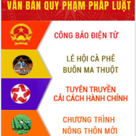
phá cơ chế - Hợp tác công tư
Đề án 06 tạo bước ngoặt đột phá trong
cải cách hành chính tỉnh Đắk Lắk
Kết nối tour, đẩy mạnh chuyển đổi số
để phát triển du lịch Đắk Lắk
Khởi động Dự án Đầu tư xây dựng hạ
tầng kỹ thuật Cụm công nghiệp Tân
Tiến
Gặp mặt các cơ quan báo chí nhân Kỷ
niệm 101 năm Ngày Báo chí Cách
mạng Việt Nam
Đắk Lắk sơ kết 4 năm triển khai thực
hiện Đề án 06 của Chính phủ
Họp báo thông tin về Hội nghị Công bố
Quy hoạch và Xúc tiến đầu tư tỉnh Đắk
Lắk
Khơi thông điểm nghẽn, đẩy nhanh
giải ngân vốn khắc phục thiên tai
HĐND tỉnh thông qua điều chỉnh Quy
hoạch tỉnh thời kỳ 2021-2030