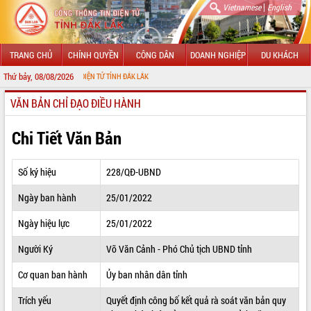
|
Vietnamese
English
TRANG CHỦ
CHÍNH QUYỀN
CÔNG DÂN
DOANH NGHIỆP
DU KHÁCH
Thứ bảy, 08/08/2026
ỔNG THÔNG TIN ĐIỆN TỬ TỈNH ĐẮK LẮK
VĂN BẢN CHỈ ĐẠO ĐIỀU HÀNH
GIỚI THIỆU
LÃNH ĐẠO UBND TỈNH
Chi Tiết Văn Bản
TIN TỨC SỰ KIỆN
Số ký hiệu
228/QĐ-UBND
SỞ, BAN, NGÀNH
Ngày ban hành
25/01/2022
UBND CÁC XÃ, PHƯỜNG
Ngày hiệu lực
25/01/2022
THÔNG TIN CHỈ ĐẠO ĐIỀU HÀNH
Người Ký
Võ Văn Cảnh - Phó Chủ tịch UBND tỉnh
HỆ THỐNG VĂN BẢN
Cơ quan ban hành
Ủy ban nhân dân tỉnh
Trích yếu
Quyết định công bố kết quả rà soát văn bản quy
VĂN BẢN HĐND TỈNH