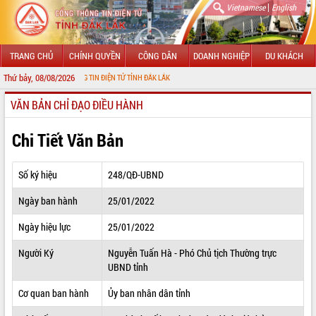
|
Vietnamese
English
TRANG CHỦ
CHÍNH QUYỀN
CÔNG DÂN
DOANH NGHIỆP
DU KHÁCH
Thứ bảy, 08/08/2026
 CỔNG THÔNG TIN ĐIỆN TỬ TỈNH ĐẮK LẮK
VĂN BẢN CHỈ ĐẠO ĐIỀU HÀNH
GIỚI THIỆU
LÃNH ĐẠO UBND TỈNH
Chi Tiết Văn Bản
TIN TỨC SỰ KIỆN
Số ký hiệu
248/QĐ-UBND
SỞ, BAN, NGÀNH
Ngày ban hành
25/01/2022
UBND CÁC XÃ, PHƯỜNG
Ngày hiệu lực
25/01/2022
THÔNG TIN CHỈ ĐẠO ĐIỀU HÀNH
Người Ký
Nguyễn Tuấn Hà - Phó Chủ tịch Thường trực
UBND tỉnh
HỆ THỐNG VĂN BẢN
Cơ quan ban hành
Ủy ban nhân dân tỉnh
VĂN BẢN HĐND TỈNH