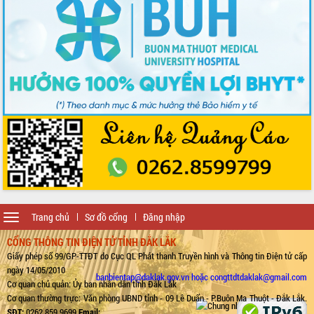
Toggle
Trang chủ
Sơ đồ cổng
Đăng nhập
navigation
CỔNG THÔNG TIN ĐIỆN TỬ TỈNH ĐẮK LẮK
Giấy phép số 99/GP-TTĐT do Cục QL Phát thanh Truyền hình và Thông tin Điện tử cấp
ngày 14/05/2010
banbientap@daklak.gov.vn hoặc congttdtdaklak@gmail.com
Cơ quan chủ quản: Ủy ban nhân dân tỉnh Đắk Lắk
Cơ quan thường trực: Văn phòng UBND tỉnh - 09 Lê Duẩn - P.Buôn Ma Thuột - Đắk Lắk.
SĐT:
0262.859.9699
Email: