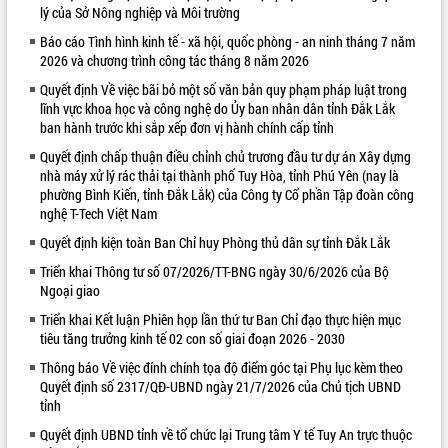
lý của Sở Nông nghiệp và Môi trường
VIDEO
Báo cáo Tình hình kinh tế - xã hội, quốc phòng - an ninh tháng 7 năm
2026 và chương trình công tác tháng 8 năm 2026
Không có file video nào để phát.
Quyết định Về việc bãi bỏ một số văn bản quy phạm pháp luật trong
ALBUM ẢNH
lĩnh vực khoa học và công nghệ do Ủy ban nhân dân tỉnh Đắk Lắk
ban hành trước khi sắp xếp đơn vị hành chính cấp tỉnh
Quyết định chấp thuận điều chỉnh chủ trương đầu tư dự án Xây dựng
nhà máy xử lý rác thải tại thành phố Tuy Hòa, tỉnh Phú Yên (nay là
phường Bình Kiến, tỉnh Đắk Lắk) của Công ty Cổ phần Tập đoàn công
nghệ T-Tech Việt Nam
Quyết định kiện toàn Ban Chỉ huy Phòng thủ dân sự tỉnh Đắk Lắk
Triển khai Thông tư số 07/2026/TT-BNG ngày 30/6/2026 của Bộ
Ngoại giao
LIÊN KẾT WEB
Triển khai Kết luận Phiên họp lần thứ tư Ban Chỉ đạo thực hiện mục
tiêu tăng trưởng kinh tế 02 con số giai đoạn 2026 - 2030
Thông báo Về việc đính chính tọa độ điểm góc tại Phụ lục kèm theo
Quyết định số 2317/QĐ-UBND ngày 21/7/2026 của Chủ tịch UBND
tỉnh
Quyết định UBND tỉnh về tổ chức lại Trung tâm Y tế Tuy An trực thuộc