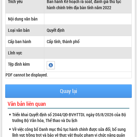
Trích yếu
Ban hành Kế hoạch rà soát, đánh giá thủ tục
hành chính trên địa bàn tỉnh năm 2022
ĐIỂM TIN VĂN BẢN
Nội dung văn bản
QUY HOẠCH - KẾ HOẠCH
Loại văn bản
Quyết định
Cấp ban hành
Cấp tỉnh, thành phố
Lĩnh vực
Tệp đính kèm
PDF cannot be displayed.
Quay lại
Văn bản liên quan
Triển khai Quyết định số 2044/QĐ-BVHTTDL ngày 05/8/2026 của Bộ
trưởng Bộ Văn hóa, Thể thao và Du lịch
Về việc công bố Danh mục thủ tục hành chính được sửa đổi, bổ sung
lĩnh vực trồng trọt và bảo vệ thực vật thuộc phạm vi chức năng quản