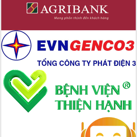
Chuyển đổi số 'mở đường' cho nông
nghiệp Đắk Lắk tăng trưởng bứt phá
Triển khai đồng bộ đo đạc, lập hồ sơ
địa chính, hoàn thiện cơ sở dữ liệu đất
đai
Ứng dụng sinh trắc học - Bước tiến
trong hành trình chuyển đổi số tại Đắk
Lắk
Đắk Lắk nâng cao hiệu quả công tác
Đảng từ Sổ tay đảng viên điện tử
Đắk Lắk đẩy mạnh nuôi biển công
nghệ, hướng tới phát triển thủy sản
bền vững
Tập huấn nâng cao năng lực triển khai
chuyển đổi số cho cán bộ, công chức
cấp xã
Đắk Lắk phát động hưởng ứng Ngày
Quyền của người tiêu dùng Việt Nam
2026
Đẩy mạnh cải cách hành chính, quyết
tâm đạt được mục tiêu tăng trưởng