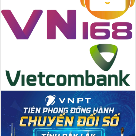
hai con số trong năm 2026
Tổ chức trang trọng Lễ hội Đền thờ
Lương Văn Chánh năm 2026
Phó Bí thư Tỉnh ủy Đắk Lắk Đỗ Hữu
Huy giữ chức Bí thư Đảng ủy Ủy Ban
Nhân dân tỉnh
Bệnh án điện tử thúc đẩy chuyển đổi
số y tế tại Đắk Lắk
Chuyển đổi số thư viện: Mở rộng
không gian tri thức trong thời đại số
Đánh giá, rút kinh nghiệm công tác tổ
chức diễn tập trước ngày bầu cử
Chương trình “Gặp gỡ hữu nghị –
Friendship Meeting New Year 2026”
Bầu cử Quốc hội và HĐND: Cử tri Đắk
Lắk gửi gắm niềm tin, kỳ vọng vào lá
phiếu
Đắk Lắk sẵn sàng các điều kiện cho
Ngày hội bầu cử đại biểu Quốc hội
khóa XVI và HĐND các cấp nhiệm kỳ