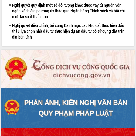
Nghị quyết quy định một số đối tượng khác được vay từ nguồn vốn
phát triển mới
ngân sách địa phương ủy thác qua Ngân hàng Chính sách xã hội với
Thường trực HĐND tỉnh Đắk Lắk gặp
mức lãi suất thấp hơn.
mặt Đoàn chuyên gia y tế TP. Hồ Chí
Minh
Nghị quyết điều chỉnh, bổ sung Danh mục các khu đất thực hiện đấu
thầu lựa chọn nhà đầu tư thực hiện dự án đầu tư có sử dụng đất trên
Lễ truy điệu và an táng hài cốt liệt sĩ
địa bàn tỉnh
tại Nghĩa trang Liệt sĩ xã Sơn Hòa
Bàn giải pháp tháo gỡ khó khăn trong
xuất khẩu sầu riêng và triển khai quy
định EUDR
Thứ trưởng Bộ Nông nghiệp và Môi
trường Nguyễn Hoàng Hiệp khảo sát
vùng trồng và doanh nghiệp đóng gói
sầu riêng tại Đắk Lắk
Trình diễn nghệ thuật chế biến các
món ăn từ sầu riêng
Đắk Lắk công bố Quy hoạch và xúc
tiến đầu tư tỉnh
Ngành cá ngừ Đắk Lắk chủ động thích
ứng để giữ vững thị trường xuất khẩu
Diễn đàn Kinh tế tư nhân Việt Nam đột