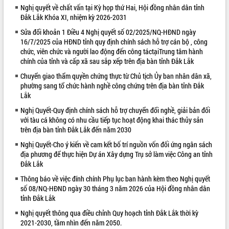
Nghị quyết về chất vấn tại Kỳ họp thứ Hai, Hội đồng nhân dân tỉnh
VIDEO
Đắk Lắk Khóa XI, nhiệm kỳ 2026-2031
Loading the player...
Sửa đổi khoản 1 Điều 4 Nghị quyết số 02/2025/NQ-HĐND ngày
16/7/2025 của HĐND tỉnh quy định chính sách hỗ trợ cán bộ , công
Khám bệnh, cấp phát thuốc miễn phí
chức, viên chức và người lao động đến công táctạiTrung tâm hành
và tặng quà người dân xã Cư Pui
chính của tỉnh và cấp xã sau sắp xếp trên địa bàn tỉnh Đắk Lắk
Hội nghị UBND tỉnh Đắk Lắk thường kỳ
Chuyển giao thẩm quyền chứng thực từ Chủ tịch Ủy ban nhân dân xã,
tháng 7/2026
phường sang tổ chức hành nghề công chứng trên địa bàn tỉnh Đắk
Lễ truy tặng danh hiệu “Bà Mẹ Việt
Lắk
Nam Anh hùng” và trao Huân chương
Nghị Quyết-Quy định chính sách hỗ trợ chuyển đổi nghề, giải bản đối
Lao động
với tàu cá không có nhu cầu tiếp tục hoạt động khai thác thủy sản
ALBUM ẢNH
UBND tỉnh Đắk Lắk triển khai nhiệm
trên địa bàn tỉnh Đắk Lắk đến năm 2030
vụ 6 tháng cuối năm 2026
Nghị Quyết-Cho ý kiến về cam kết bố trí nguồn vốn đối ứng ngân sách
Kỳ họp thứ Hai, Hội đồng nhân dân
địa phương để thực hiện Dự án Xây dựng Trụ sở làm việc Công an tỉnh
tỉnh khóa XI quyết nghị nhiều nội dung
Đắk Lắk
quan trọng
Thông báo về việc đính chính Phụ lục ban hành kèm theo Nghị quyết
Bí thư Tỉnh ủy Lương Nguyễn Minh
số 08/NQ-HĐND ngày 30 tháng 3 năm 2026 của Hội đồng nhân dân
Triết thăm, tặng quà người có công với
tỉnh Đắk Lắk
cách mạng
Nghị quyết thông qua điều chỉnh Quy hoạch tỉnh Đắk Lắk thời kỳ
Rà soát, hoàn thiện hệ thống thiết chế
2021-2030, tầm nhìn đến năm 2050.
văn hóa, thể thao đáp ứng yêu cầu
LIÊN KẾT WEB