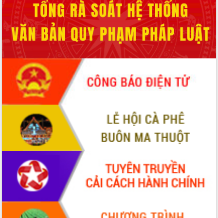
phá cơ chế - Hợp tác công tư
Đề án 06 tạo bước ngoặt đột phá trong
cải cách hành chính tỉnh Đắk Lắk
Kết nối tour, đẩy mạnh chuyển đổi số
để phát triển du lịch Đắk Lắk
Khởi động Dự án Đầu tư xây dựng hạ
tầng kỹ thuật Cụm công nghiệp Tân
Tiến
Gặp mặt các cơ quan báo chí nhân Kỷ
niệm 101 năm Ngày Báo chí Cách
mạng Việt Nam
Đắk Lắk sơ kết 4 năm triển khai thực
hiện Đề án 06 của Chính phủ
Họp báo thông tin về Hội nghị Công bố
Quy hoạch và Xúc tiến đầu tư tỉnh Đắk
Lắk
Khơi thông điểm nghẽn, đẩy nhanh
giải ngân vốn khắc phục thiên tai
HĐND tỉnh thông qua điều chỉnh Quy
hoạch tỉnh thời kỳ 2021-2030