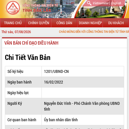
|
Vietnamese
English
TRANG CHỦ
CHÍNH QUYỀN
CÔNG DÂN
DOANH NGHIỆP
DU KHÁCH
Thứ sáu, 07/08/2026
CHÀO MỪNG ĐẾN VỚI CỔNG THÔNG TIN ĐIỆN TỬ TỈNH ĐẮK LẮK
VĂN BẢN CHỈ ĐẠO ĐIỀU HÀNH
GIỚI THIỆU
LÃNH ĐẠO UBND TỈNH
Chi Tiết Văn Bản
TIN TỨC SỰ KIỆN
Số ký hiệu
1201/UBND-CN
SỞ, BAN, NGÀNH
Ngày ban hành
16/02/2022
UBND CÁC XÃ, PHƯỜNG
Ngày hiệu lực
THÔNG TIN CHỈ ĐẠO ĐIỀU HÀNH
Người Ký
Nguyễn Đức Vinh - Phó Chánh Văn phòng UBND
tỉnh
HỆ THỐNG VĂN BẢN
Cơ quan ban hành
Ủy ban nhân dân tỉnh
VĂN BẢN HĐND TỈNH