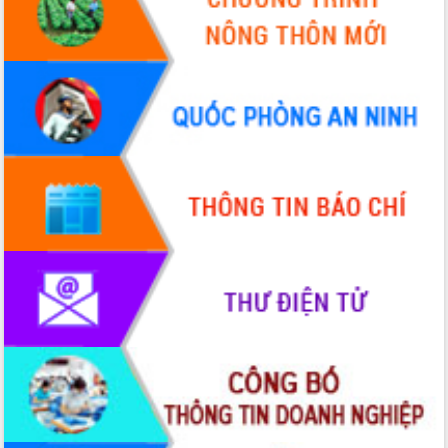
Hội thảo góp ý hồ sơ điều chỉnh quy
hoạch tỉnh Đắk Lắk thời kỳ 2021-2030,
tầm nhìn đến năm 2050
Nâng cao hiệu quả hoạt động của các
doanh nghiệp nhà nước
Hội nghị triển khai kết nối mạng
truyền số liệu chuyên dùng phục vụ cơ
quan Đảng, Nhà nước
Lễ phát động chuỗi hoạt động chung
tay làm sạch môi trường
Xã Ea Kar bước chuyển mình trong
công tác cải cách hành chính mô hình
mới
UBND tỉnh họp báo định kỳ tháng 4
năm 2026
Hội thảo khoa học “Giải pháp thúc đẩy
phát triển nền kinh tế xanh tại tỉnh
Đắk Lắk”
Tăng cường giám sát, đôn đốc thực
hiện nhiệm vụ quản lý tài sản công
hàng tuần