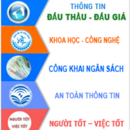
Tháo gỡ những vướng mắc, đẩy mạnh
công tác cải cách thủ tục hành chính
tại Trung tâm Phục vụ hành chính
công tỉnh
Đắk Lắk: Tôn vinh 46 giải pháp tại Hội
thi Sáng tạo Kỹ thuật 2024 - 2025
Đắk Lắk rà soát, điều chỉnh Đề án 190
về phát triển nuôi trồng thủy sản
Phó Chủ tịch UBND tỉnh Đắk Lắk
Trương Công Thái kiểm tra thực địa
Dự án cao tốc Khánh Hòa - Buôn Ma
Thuột
Định vị cà phê Việt Nam như một “di
sản sống” trong dòng chảy toàn cầu
Xây dựng nông thôn mới: Nâng cao đời
sống người dân từ những mô hình thiết
thực
Quyết liệt tháo gỡ vướng mắc, đẩy
nhanh tiến độ các dự án trọng điểm
trong Khu kinh tế Nam Phú Yên