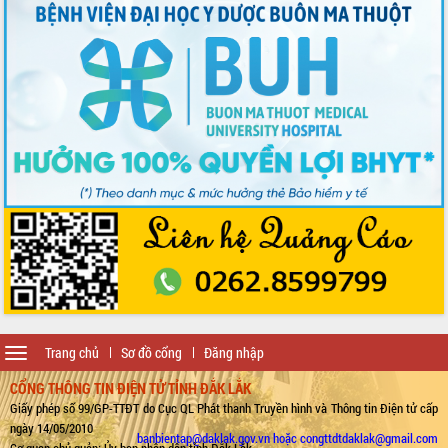
Toggle
Trang chủ
Sơ đồ cổng
Đăng nhập
navigation
CỔNG THÔNG TIN ĐIỆN TỬ TỈNH ĐẮK LẮK
Giấy phép số 99/GP-TTĐT do Cục QL Phát thanh Truyền hình và Thông tin Điện tử cấp
ngày 14/05/2010
banbientap@daklak.gov.vn hoặc congttdtdaklak@gmail.com
Cơ quan chủ quản: Ủy ban nhân dân tỉnh Đắk Lắk