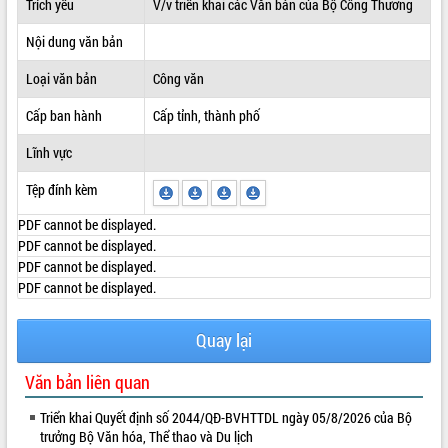
Trích yếu
V/v triển khai các Văn bản của Bộ Công Thương
ĐIỂM TIN VĂN BẢN
Nội dung văn bản
QUY HOẠCH - KẾ HOẠCH
Loại văn bản
Công văn
Cấp ban hành
Cấp tỉnh, thành phố
Lĩnh vực
Tệp đính kèm
PDF cannot be displayed.
PDF cannot be displayed.
PDF cannot be displayed.
PDF cannot be displayed.
Quay lại
Văn bản liên quan
Triển khai Quyết định số 2044/QĐ-BVHTTDL ngày 05/8/2026 của Bộ
trưởng Bộ Văn hóa, Thể thao và Du lịch