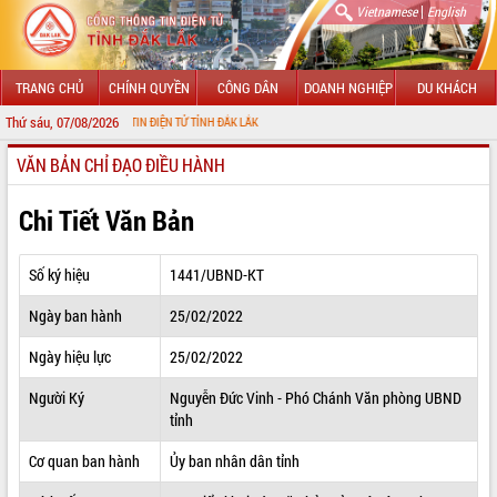
|
Vietnamese
English
TRANG CHỦ
CHÍNH QUYỀN
CÔNG DÂN
DOANH NGHIỆP
DU KHÁCH
Thứ sáu, 07/08/2026
CỔNG THÔNG TIN ĐIỆN TỬ TỈNH ĐẮK LẮK
VĂN BẢN CHỈ ĐẠO ĐIỀU HÀNH
GIỚI THIỆU
LÃNH ĐẠO UBND TỈNH
Chi Tiết Văn Bản
TIN TỨC SỰ KIỆN
Số ký hiệu
1441/UBND-KT
SỞ, BAN, NGÀNH
Ngày ban hành
25/02/2022
UBND CÁC XÃ, PHƯỜNG
Ngày hiệu lực
25/02/2022
THÔNG TIN CHỈ ĐẠO ĐIỀU HÀNH
Người Ký
Nguyễn Đức Vinh - Phó Chánh Văn phòng UBND
tỉnh
HỆ THỐNG VĂN BẢN
Cơ quan ban hành
Ủy ban nhân dân tỉnh
VĂN BẢN HĐND TỈNH