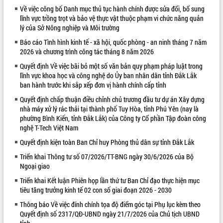
Về việc công bố Danh mục thủ tục hành chính được sửa đổi, bổ sung
VIDEO
lĩnh vực trồng trọt và bảo vệ thực vật thuộc phạm vi chức năng quản
lý của Sở Nông nghiệp và Môi trường
Không có file video nào để phát.
Báo cáo Tình hình kinh tế - xã hội, quốc phòng - an ninh tháng 7 năm
2026 và chương trình công tác tháng 8 năm 2026
ALBUM ẢNH
Quyết định Về việc bãi bỏ một số văn bản quy phạm pháp luật trong
lĩnh vực khoa học và công nghệ do Ủy ban nhân dân tỉnh Đắk Lắk
ban hành trước khi sắp xếp đơn vị hành chính cấp tỉnh
Quyết định chấp thuận điều chỉnh chủ trương đầu tư dự án Xây dựng
nhà máy xử lý rác thải tại thành phố Tuy Hòa, tỉnh Phú Yên (nay là
phường Bình Kiến, tỉnh Đắk Lắk) của Công ty Cổ phần Tập đoàn công
nghệ T-Tech Việt Nam
Quyết định kiện toàn Ban Chỉ huy Phòng thủ dân sự tỉnh Đắk Lắk
LIÊN KẾT WEB
Triển khai Thông tư số 07/2026/TT-BNG ngày 30/6/2026 của Bộ
Ngoại giao
Triển khai Kết luận Phiên họp lần thứ tư Ban Chỉ đạo thực hiện mục
tiêu tăng trưởng kinh tế 02 con số giai đoạn 2026 - 2030
Thông báo Về việc đính chính tọa độ điểm góc tại Phụ lục kèm theo
Quyết định số 2317/QĐ-UBND ngày 21/7/2026 của Chủ tịch UBND