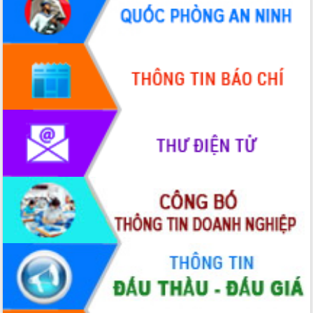
hiện Đề án 06 của Chính phủ
Họp báo thông tin về Hội nghị Công bố
Quy hoạch và Xúc tiến đầu tư tỉnh Đắk
Lắk
Khơi thông điểm nghẽn, đẩy nhanh
giải ngân vốn khắc phục thiên tai
HĐND tỉnh thông qua điều chỉnh Quy
hoạch tỉnh thời kỳ 2021-2030
Hội thảo góp ý hồ sơ điều chỉnh quy
hoạch tỉnh Đắk Lắk thời kỳ 2021-2030,
tầm nhìn đến năm 2050
Nâng cao hiệu quả hoạt động của các
doanh nghiệp nhà nước
Hội nghị triển khai kết nối mạng
truyền số liệu chuyên dùng phục vụ cơ
quan Đảng, Nhà nước
Lễ phát động chuỗi hoạt động chung
tay làm sạch môi trường
Xã Ea Kar bước chuyển mình trong
công tác cải cách hành chính mô hình
mới