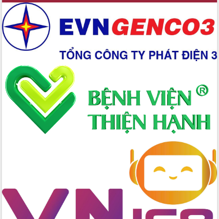
Hồ Thị Nguyên Thảo làm việc tại Trung
tâm Phục vụ hành chính công xã Ea
Phê
Xây dựng nền hành chính số đồng
hành cùng nông dân dân, doanh nghiệp
Giai đoạn 2026-2030, Đắk Lắk phấn
đấu có 77% xã đạt chuẩn nông thôn
mới
Chuyển đổi số 'mở đường' cho nông
nghiệp Đắk Lắk tăng trưởng bứt phá
Triển khai đồng bộ đo đạc, lập hồ sơ
địa chính, hoàn thiện cơ sở dữ liệu đất
đai
Ứng dụng sinh trắc học - Bước tiến
trong hành trình chuyển đổi số tại Đắk
Lắk
Đắk Lắk nâng cao hiệu quả công tác
Đảng từ Sổ tay đảng viên điện tử
Đắk Lắk đẩy mạnh nuôi biển công
nghệ, hướng tới phát triển thủy sản
bền vững