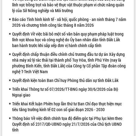
lĩnh vực trồng trọt và bảo vệ thực vật thuộc phạm vi chức năng quản
VIDEO
lý của Sở Nông nghiệp và Môi trường
Báo cáo Tình hình kinh tế - xã hội, quốc phòng - an ninh tháng 7 năm
2026 và chương trình công tác tháng 8 năm 2026
Quyết định Về việc bãi bỏ một số văn bản quy phạm pháp luật trong
lĩnh vực khoa học và công nghệ do Ủy ban nhân dân tỉnh Đắk Lắk
ban hành trước khi sắp xếp đơn vị hành chính cấp tỉnh
Quyết định chấp thuận điều chỉnh chủ trương đầu tư dự án Xây dựng
nhà máy xử lý rác thải tại thành phố Tuy Hòa, tỉnh Phú Yên (nay là
phường Bình Kiến, tỉnh Đắk Lắk) của Công ty Cổ phần Tập đoàn công
Trailer Lễ hội Sầu riêng Đắk Lắk năm
nghệ T-Tech Việt Nam
2026
Quyết định kiện toàn Ban Chỉ huy Phòng thủ dân sự tỉnh Đắk Lắk
Khám bệnh, cấp phát thuốc miễn phí
và tặng quà người dân xã Cư Pui
Triển khai Thông tư số 07/2026/TT-BNG ngày 30/6/2026 của Bộ
Ngoại giao
Hội nghị UBND tỉnh Đắk Lắk thường kỳ
tháng 7/2026
Triển khai Kết luận Phiên họp lần thứ tư Ban Chỉ đạo thực hiện mục
tiêu tăng trưởng kinh tế 02 con số giai đoạn 2026 - 2030
Lễ truy tặng danh hiệu “Bà Mẹ Việt
ALBUM ẢNH
Nam Anh hùng” và trao Huân chương
Thông báo Về việc đính chính tọa độ điểm góc tại Phụ lục kèm theo
Lao động
Quyết định số 2317/QĐ-UBND ngày 21/7/2026 của Chủ tịch UBND
UBND tỉnh Đắk Lắk triển khai nhiệm
tỉnh
vụ 6 tháng cuối năm 2026