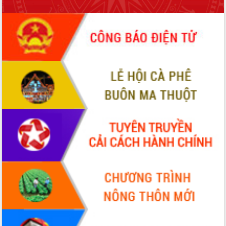
sầu riêng tại Đắk Lắk
Trình diễn nghệ thuật chế biến các
món ăn từ sầu riêng
Đắk Lắk công bố Quy hoạch và xúc
tiến đầu tư tỉnh
Ngành cá ngừ Đắk Lắk chủ động thích
ứng để giữ vững thị trường xuất khẩu
Diễn đàn Kinh tế tư nhân Việt Nam đột
phá cơ chế - Hợp tác công tư
Đề án 06 tạo bước ngoặt đột phá trong
cải cách hành chính tỉnh Đắk Lắk
Kết nối tour, đẩy mạnh chuyển đổi số
để phát triển du lịch Đắk Lắk
Khởi động Dự án Đầu tư xây dựng hạ
tầng kỹ thuật Cụm công nghiệp Tân
Tiến
Gặp mặt các cơ quan báo chí nhân Kỷ
niệm 101 năm Ngày Báo chí Cách
mạng Việt Nam
Đắk Lắk sơ kết 4 năm triển khai thực