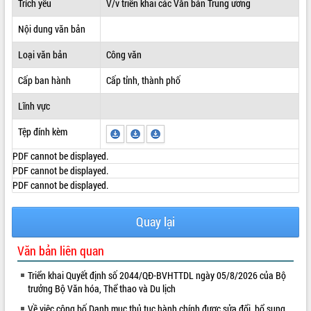
Trích yếu
V/v triển khai các Văn bản Trung ương
ĐIỂM TIN VĂN BẢN
Nội dung văn bản
QUY HOẠCH - KẾ HOẠCH
Loại văn bản
Công văn
Cấp ban hành
Cấp tỉnh, thành phố
Lĩnh vực
Tệp đính kèm
PDF cannot be displayed.
PDF cannot be displayed.
PDF cannot be displayed.
Quay lại
Văn bản liên quan
Triển khai Quyết định số 2044/QĐ-BVHTTDL ngày 05/8/2026 của Bộ
trưởng Bộ Văn hóa, Thể thao và Du lịch
Về việc công bố Danh mục thủ tục hành chính được sửa đổi, bổ sung