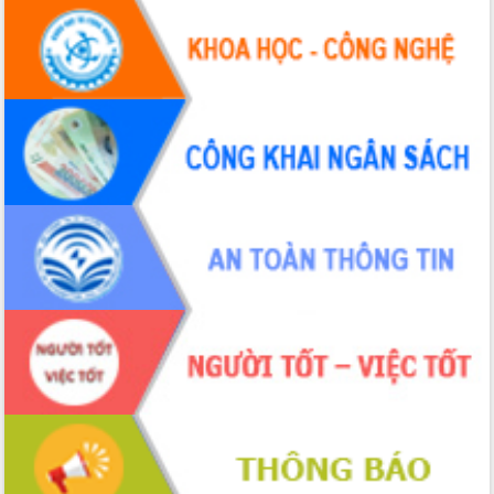
UBND tỉnh họp báo định kỳ tháng 4
năm 2026
Hội thảo khoa học “Giải pháp thúc đẩy
phát triển nền kinh tế xanh tại tỉnh
Đắk Lắk”
Tăng cường giám sát, đôn đốc thực
hiện nhiệm vụ quản lý tài sản công
hàng tuần
Tháo gỡ những vướng mắc, đẩy mạnh
công tác cải cách thủ tục hành chính
tại Trung tâm Phục vụ hành chính
công tỉnh
Đắk Lắk: Tôn vinh 46 giải pháp tại Hội
thi Sáng tạo Kỹ thuật 2024 - 2025
Đắk Lắk rà soát, điều chỉnh Đề án 190
về phát triển nuôi trồng thủy sản
Phó Chủ tịch UBND tỉnh Đắk Lắk
Trương Công Thái kiểm tra thực địa
Dự án cao tốc Khánh Hòa - Buôn Ma
Thuột