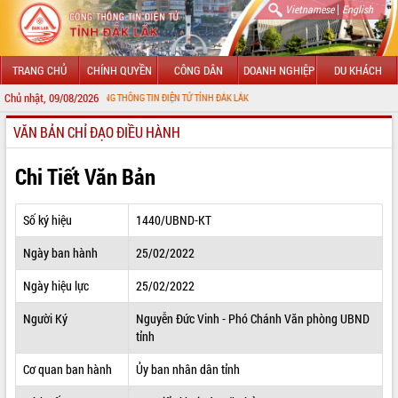
|
Vietnamese
English
TRANG CHỦ
CHÍNH QUYỀN
CÔNG DÂN
DOANH NGHIỆP
DU KHÁCH
Chủ nhật, 09/08/2026
 ĐẾN VỚI CỔNG THÔNG TIN ĐIỆN TỬ TỈNH ĐẮK LẮK
VĂN BẢN CHỈ ĐẠO ĐIỀU HÀNH
GIỚI THIỆU
LÃNH ĐẠO UBND TỈNH
Chi Tiết Văn Bản
TIN TỨC SỰ KIỆN
Số ký hiệu
1440/UBND-KT
SỞ, BAN, NGÀNH
Ngày ban hành
25/02/2022
UBND CÁC XÃ, PHƯỜNG
Ngày hiệu lực
25/02/2022
THÔNG TIN CHỈ ĐẠO ĐIỀU HÀNH
Người Ký
Nguyễn Đức Vinh - Phó Chánh Văn phòng UBND
tỉnh
HỆ THỐNG VĂN BẢN
Cơ quan ban hành
Ủy ban nhân dân tỉnh
VĂN BẢN HĐND TỈNH