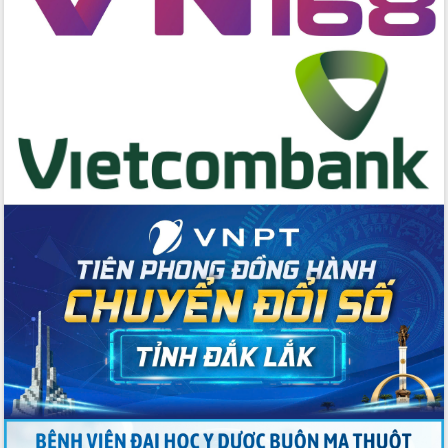
Tập huấn nâng cao năng lực triển khai
chuyển đổi số cho cán bộ, công chức
cấp xã
Đắk Lắk phát động hưởng ứng Ngày
Quyền của người tiêu dùng Việt Nam
2026
Đẩy mạnh cải cách hành chính, quyết
tâm đạt được mục tiêu tăng trưởng
hai con số trong năm 2026
Tổ chức trang trọng Lễ hội Đền thờ
Lương Văn Chánh năm 2026
Phó Bí thư Tỉnh ủy Đắk Lắk Đỗ Hữu
Huy giữ chức Bí thư Đảng ủy Ủy Ban
Nhân dân tỉnh
Bệnh án điện tử thúc đẩy chuyển đổi
số y tế tại Đắk Lắk
Chuyển đổi số thư viện: Mở rộng
không gian tri thức trong thời đại số
Đánh giá, rút kinh nghiệm công tác tổ
chức diễn tập trước ngày bầu cử