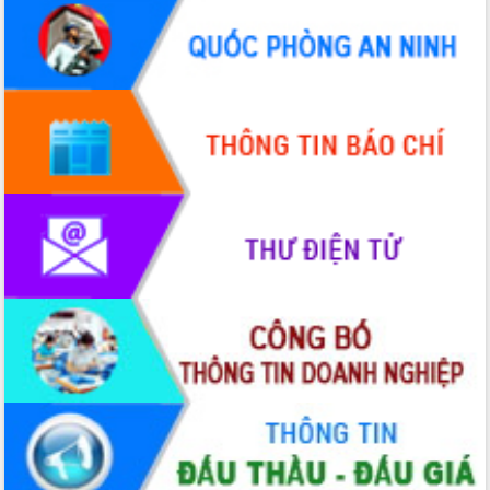
Hội thảo góp ý hồ sơ điều chỉnh quy
hoạch tỉnh Đắk Lắk thời kỳ 2021-2030,
tầm nhìn đến năm 2050
Nâng cao hiệu quả hoạt động của các
doanh nghiệp nhà nước
Hội nghị triển khai kết nối mạng
truyền số liệu chuyên dùng phục vụ cơ
quan Đảng, Nhà nước
Lễ phát động chuỗi hoạt động chung
tay làm sạch môi trường
Xã Ea Kar bước chuyển mình trong
công tác cải cách hành chính mô hình
mới
UBND tỉnh họp báo định kỳ tháng 4
năm 2026
Hội thảo khoa học “Giải pháp thúc đẩy
phát triển nền kinh tế xanh tại tỉnh
Đắk Lắk”
Tăng cường giám sát, đôn đốc thực
hiện nhiệm vụ quản lý tài sản công
hàng tuần