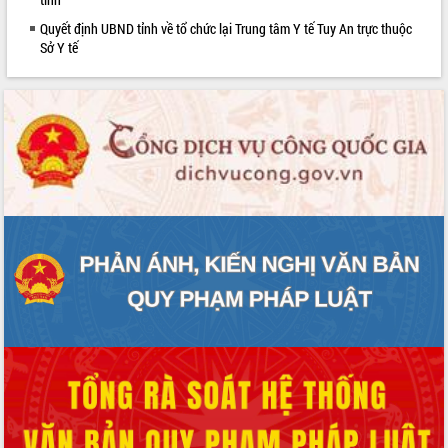
phát triển mới
Quyết định UBND tỉnh về tổ chức lại Trung tâm Y tế Tuy An trực thuộc
Thường trực HĐND tỉnh Đắk Lắk gặp
Sở Y tế
mặt Đoàn chuyên gia y tế TP. Hồ Chí
Minh
Lễ truy điệu và an táng hài cốt liệt sĩ
tại Nghĩa trang Liệt sĩ xã Sơn Hòa
Bàn giải pháp tháo gỡ khó khăn trong
xuất khẩu sầu riêng và triển khai quy
định EUDR
Thứ trưởng Bộ Nông nghiệp và Môi
trường Nguyễn Hoàng Hiệp khảo sát
vùng trồng và doanh nghiệp đóng gói
sầu riêng tại Đắk Lắk
Trình diễn nghệ thuật chế biến các
món ăn từ sầu riêng
Đắk Lắk công bố Quy hoạch và xúc
tiến đầu tư tỉnh
Ngành cá ngừ Đắk Lắk chủ động thích
ứng để giữ vững thị trường xuất khẩu
Diễn đàn Kinh tế tư nhân Việt Nam đột