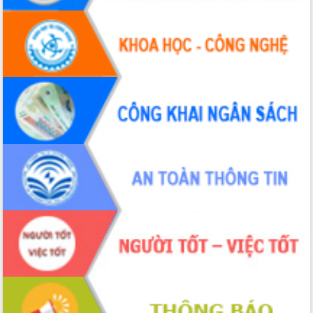
Tháo gỡ những vướng mắc, đẩy mạnh
công tác cải cách thủ tục hành chính
tại Trung tâm Phục vụ hành chính
công tỉnh
Đắk Lắk: Tôn vinh 46 giải pháp tại Hội
thi Sáng tạo Kỹ thuật 2024 - 2025
Đắk Lắk rà soát, điều chỉnh Đề án 190
về phát triển nuôi trồng thủy sản
Phó Chủ tịch UBND tỉnh Đắk Lắk
Trương Công Thái kiểm tra thực địa
Dự án cao tốc Khánh Hòa - Buôn Ma
Thuột
Định vị cà phê Việt Nam như một “di
sản sống” trong dòng chảy toàn cầu
Xây dựng nông thôn mới: Nâng cao đời
sống người dân từ những mô hình thiết
thực
Quyết liệt tháo gỡ vướng mắc, đẩy
nhanh tiến độ các dự án trọng điểm
trong Khu kinh tế Nam Phú Yên