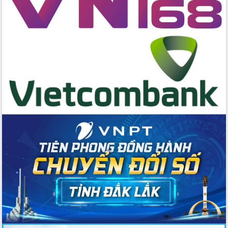
hai con số trong năm 2026
Tổ chức trang trọng Lễ hội Đền thờ
Lương Văn Chánh năm 2026
Phó Bí thư Tỉnh ủy Đắk Lắk Đỗ Hữu
Huy giữ chức Bí thư Đảng ủy Ủy Ban
Nhân dân tỉnh
Bệnh án điện tử thúc đẩy chuyển đổi
số y tế tại Đắk Lắk
Chuyển đổi số thư viện: Mở rộng
không gian tri thức trong thời đại số
Đánh giá, rút kinh nghiệm công tác tổ
chức diễn tập trước ngày bầu cử
Chương trình “Gặp gỡ hữu nghị –
Friendship Meeting New Year 2026”
Bầu cử Quốc hội và HĐND: Cử tri Đắk
Lắk gửi gắm niềm tin, kỳ vọng vào lá
phiếu
Đắk Lắk sẵn sàng các điều kiện cho
Ngày hội bầu cử đại biểu Quốc hội
khóa XVI và HĐND các cấp nhiệm kỳ