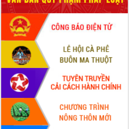
phá cơ chế - Hợp tác công tư
Đề án 06 tạo bước ngoặt đột phá trong
cải cách hành chính tỉnh Đắk Lắk
Kết nối tour, đẩy mạnh chuyển đổi số
để phát triển du lịch Đắk Lắk
Khởi động Dự án Đầu tư xây dựng hạ
tầng kỹ thuật Cụm công nghiệp Tân
Tiến
Gặp mặt các cơ quan báo chí nhân Kỷ
niệm 101 năm Ngày Báo chí Cách
mạng Việt Nam
Đắk Lắk sơ kết 4 năm triển khai thực
hiện Đề án 06 của Chính phủ
Họp báo thông tin về Hội nghị Công bố
Quy hoạch và Xúc tiến đầu tư tỉnh Đắk
Lắk
Khơi thông điểm nghẽn, đẩy nhanh
giải ngân vốn khắc phục thiên tai
HĐND tỉnh thông qua điều chỉnh Quy
hoạch tỉnh thời kỳ 2021-2030