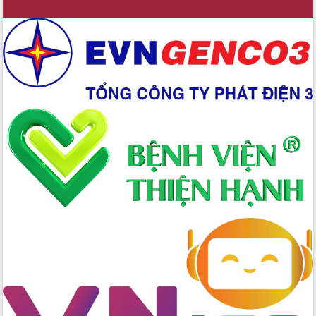
Chuyển đổi số 'mở đường' cho nông
nghiệp Đắk Lắk tăng trưởng bứt phá
Triển khai đồng bộ đo đạc, lập hồ sơ
địa chính, hoàn thiện cơ sở dữ liệu đất
đai
Ứng dụng sinh trắc học - Bước tiến
trong hành trình chuyển đổi số tại Đắk
Lắk
Đắk Lắk nâng cao hiệu quả công tác
Đảng từ Sổ tay đảng viên điện tử
Đắk Lắk đẩy mạnh nuôi biển công
nghệ, hướng tới phát triển thủy sản
bền vững
Tập huấn nâng cao năng lực triển khai
chuyển đổi số cho cán bộ, công chức
cấp xã
Đắk Lắk phát động hưởng ứng Ngày
Quyền của người tiêu dùng Việt Nam
2026
Đẩy mạnh cải cách hành chính, quyết
tâm đạt được mục tiêu tăng trưởng