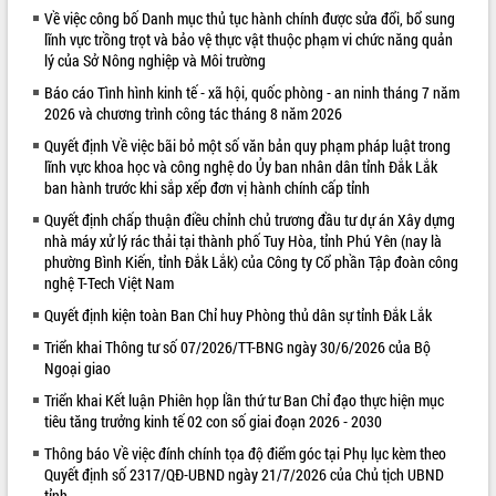
Về việc công bố Danh mục thủ tục hành chính được sửa đổi, bổ sung
VIDEO
lĩnh vực trồng trọt và bảo vệ thực vật thuộc phạm vi chức năng quản
lý của Sở Nông nghiệp và Môi trường
Loading the player...
Báo cáo Tình hình kinh tế - xã hội, quốc phòng - an ninh tháng 7 năm
Khám bệnh, cấp phát thuốc miễn phí
2026 và chương trình công tác tháng 8 năm 2026
và tặng quà người dân xã Cư Pui
Quyết định Về việc bãi bỏ một số văn bản quy phạm pháp luật trong
Hội nghị UBND tỉnh Đắk Lắk thường kỳ
lĩnh vực khoa học và công nghệ do Ủy ban nhân dân tỉnh Đắk Lắk
tháng 7/2026
ban hành trước khi sắp xếp đơn vị hành chính cấp tỉnh
Lễ truy tặng danh hiệu “Bà Mẹ Việt
Quyết định chấp thuận điều chỉnh chủ trương đầu tư dự án Xây dựng
Nam Anh hùng” và trao Huân chương
nhà máy xử lý rác thải tại thành phố Tuy Hòa, tỉnh Phú Yên (nay là
Lao động
phường Bình Kiến, tỉnh Đắk Lắk) của Công ty Cổ phần Tập đoàn công
ALBUM ẢNH
UBND tỉnh Đắk Lắk triển khai nhiệm
nghệ T-Tech Việt Nam
vụ 6 tháng cuối năm 2026
Quyết định kiện toàn Ban Chỉ huy Phòng thủ dân sự tỉnh Đắk Lắk
Kỳ họp thứ Hai, Hội đồng nhân dân
Triển khai Thông tư số 07/2026/TT-BNG ngày 30/6/2026 của Bộ
tỉnh khóa XI quyết nghị nhiều nội dung
Ngoại giao
quan trọng
Bí thư Tỉnh ủy Lương Nguyễn Minh
Triển khai Kết luận Phiên họp lần thứ tư Ban Chỉ đạo thực hiện mục
tiêu tăng trưởng kinh tế 02 con số giai đoạn 2026 - 2030
Triết thăm, tặng quà người có công với
cách mạng
Thông báo Về việc đính chính tọa độ điểm góc tại Phụ lục kèm theo
Rà soát, hoàn thiện hệ thống thiết chế
Quyết định số 2317/QĐ-UBND ngày 21/7/2026 của Chủ tịch UBND
văn hóa, thể thao đáp ứng yêu cầu
LIÊN KẾT WEB
tỉnh