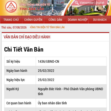
|
Vietnamese
English
TRANG CHỦ
CHÍNH QUYỀN
CÔNG DÂN
DOANH NGHIỆP
DU KHÁCH
Thứ sáu, 07/08/2026
 VỚI CỔNG THÔNG TIN ĐIỆN TỬ TỈNH ĐẮK LẮK
VĂN BẢN CHỈ ĐẠO ĐIỀU HÀNH
GIỚI THIỆU
LÃNH ĐẠO UBND TỈNH
Chi Tiết Văn Bản
TIN TỨC SỰ KIỆN
Số ký hiệu
1436/UBND-CN
SỞ, BAN, NGÀNH
Ngày ban hành
25/02/2022
UBND CÁC XÃ, PHƯỜNG
Ngày hiệu lực
25/02/2022
THÔNG TIN CHỈ ĐẠO ĐIỀU HÀNH
Người Ký
Nguyễn Đức Vinh - Phó Chánh Văn phòng UBND
tỉnh
HỆ THỐNG VĂN BẢN
Cơ quan ban hành
Ủy ban nhân dân tỉnh
VĂN BẢN HĐND TỈNH