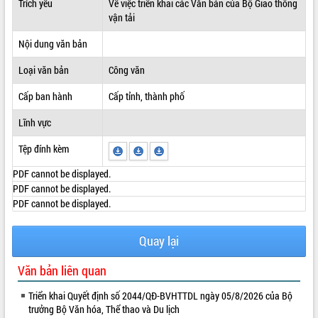
Trích yếu
Về việc triển khai các Văn bản của Bộ Giao thông
vận tải
ĐIỂM TIN VĂN BẢN
Nội dung văn bản
QUY HOẠCH - KẾ HOẠCH
Loại văn bản
Công văn
Cấp ban hành
Cấp tỉnh, thành phố
Lĩnh vực
Tệp đính kèm
PDF cannot be displayed.
PDF cannot be displayed.
PDF cannot be displayed.
Quay lại
Văn bản liên quan
Triển khai Quyết định số 2044/QĐ-BVHTTDL ngày 05/8/2026 của Bộ
trưởng Bộ Văn hóa, Thể thao và Du lịch