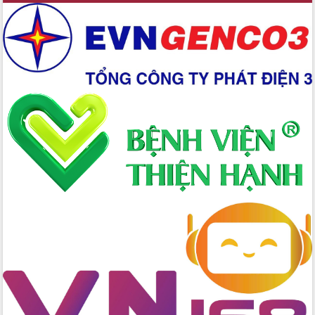
Chuyển đổi số 'mở đường' cho nông
nghiệp Đắk Lắk tăng trưởng bứt phá
Triển khai đồng bộ đo đạc, lập hồ sơ
địa chính, hoàn thiện cơ sở dữ liệu đất
đai
Ứng dụng sinh trắc học - Bước tiến
trong hành trình chuyển đổi số tại Đắk
Lắk
Đắk Lắk nâng cao hiệu quả công tác
Đảng từ Sổ tay đảng viên điện tử
Đắk Lắk đẩy mạnh nuôi biển công
nghệ, hướng tới phát triển thủy sản
bền vững
Tập huấn nâng cao năng lực triển khai
chuyển đổi số cho cán bộ, công chức
cấp xã
Đắk Lắk phát động hưởng ứng Ngày
Quyền của người tiêu dùng Việt Nam
2026
Đẩy mạnh cải cách hành chính, quyết
tâm đạt được mục tiêu tăng trưởng