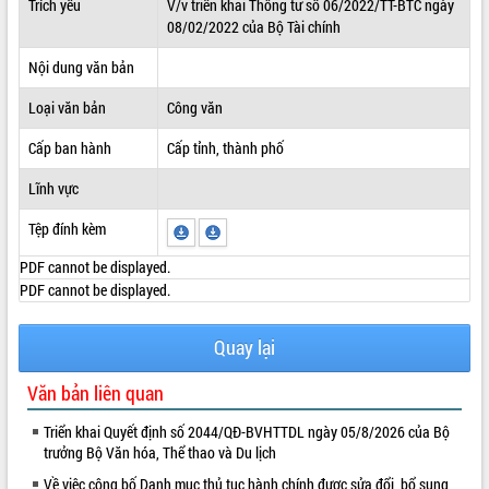
Trích yếu
V/v triển khai Thông tư số 06/2022/TT-BTC ngày
08/02/2022 của Bộ Tài chính
ĐIỂM TIN VĂN BẢN
Nội dung văn bản
QUY HOẠCH - KẾ HOẠCH
Loại văn bản
Công văn
Cấp ban hành
Cấp tỉnh, thành phố
Lĩnh vực
Tệp đính kèm
PDF cannot be displayed.
PDF cannot be displayed.
Quay lại
Văn bản liên quan
Triển khai Quyết định số 2044/QĐ-BVHTTDL ngày 05/8/2026 của Bộ
trưởng Bộ Văn hóa, Thể thao và Du lịch
Về việc công bố Danh mục thủ tục hành chính được sửa đổi, bổ sung