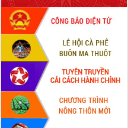
phá cơ chế - Hợp tác công tư
Đề án 06 tạo bước ngoặt đột phá trong
cải cách hành chính tỉnh Đắk Lắk
Kết nối tour, đẩy mạnh chuyển đổi số
để phát triển du lịch Đắk Lắk
Khởi động Dự án Đầu tư xây dựng hạ
tầng kỹ thuật Cụm công nghiệp Tân
Tiến
Gặp mặt các cơ quan báo chí nhân Kỷ
niệm 101 năm Ngày Báo chí Cách
mạng Việt Nam
Đắk Lắk sơ kết 4 năm triển khai thực
hiện Đề án 06 của Chính phủ
Họp báo thông tin về Hội nghị Công bố
Quy hoạch và Xúc tiến đầu tư tỉnh Đắk
Lắk
Khơi thông điểm nghẽn, đẩy nhanh
giải ngân vốn khắc phục thiên tai
HĐND tỉnh thông qua điều chỉnh Quy
hoạch tỉnh thời kỳ 2021-2030