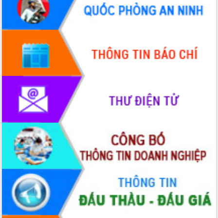
Hội thảo góp ý hồ sơ điều chỉnh quy
hoạch tỉnh Đắk Lắk thời kỳ 2021-2030,
tầm nhìn đến năm 2050
Nâng cao hiệu quả hoạt động của các
doanh nghiệp nhà nước
Hội nghị triển khai kết nối mạng
truyền số liệu chuyên dùng phục vụ cơ
quan Đảng, Nhà nước
Lễ phát động chuỗi hoạt động chung
tay làm sạch môi trường
Xã Ea Kar bước chuyển mình trong
công tác cải cách hành chính mô hình
mới
UBND tỉnh họp báo định kỳ tháng 4
năm 2026
Hội thảo khoa học “Giải pháp thúc đẩy
phát triển nền kinh tế xanh tại tỉnh
Đắk Lắk”
Tăng cường giám sát, đôn đốc thực
hiện nhiệm vụ quản lý tài sản công
hàng tuần