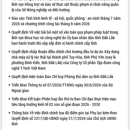
lĩnh vực trồng trọt và bảo vệ thực vật thuộc phạm vi chức năng quản
VIDEO
lý của Sở Nông nghiệp và Môi trường
Loading the player...
Báo cáo Tình hình kinh tế - xã hội, quốc phòng - an ninh tháng 7 năm
2026 và chương trình công tác tháng 8 năm 2026
Khám bệnh, cấp phát thuốc miễn phí
Quyết định Về việc bãi bỏ một số văn bản quy phạm pháp luật trong
và tặng quà người dân xã Cư Pui
lĩnh vực khoa học và công nghệ do Ủy ban nhân dân tỉnh Đắk Lắk
Hội nghị UBND tỉnh Đắk Lắk thường kỳ
ban hành trước khi sắp xếp đơn vị hành chính cấp tỉnh
tháng 7/2026
Quyết định chấp thuận điều chỉnh chủ trương đầu tư dự án Xây dựng
Lễ truy tặng danh hiệu “Bà Mẹ Việt
nhà máy xử lý rác thải tại thành phố Tuy Hòa, tỉnh Phú Yên (nay là
Nam Anh hùng” và trao Huân chương
phường Bình Kiến, tỉnh Đắk Lắk) của Công ty Cổ phần Tập đoàn công
Lao động
nghệ T-Tech Việt Nam
ALBUM ẢNH
UBND tỉnh Đắk Lắk triển khai nhiệm
Quyết định kiện toàn Ban Chỉ huy Phòng thủ dân sự tỉnh Đắk Lắk
vụ 6 tháng cuối năm 2026
Triển khai Thông tư số 07/2026/TT-BNG ngày 30/6/2026 của Bộ
Kỳ họp thứ Hai, Hội đồng nhân dân
Ngoại giao
tỉnh khóa XI quyết nghị nhiều nội dung
quan trọng
Triển khai Kết luận Phiên họp lần thứ tư Ban Chỉ đạo thực hiện mục
tiêu tăng trưởng kinh tế 02 con số giai đoạn 2026 - 2030
Bí thư Tỉnh ủy Lương Nguyễn Minh
Triết thăm, tặng quà người có công với
Thông báo Về việc đính chính tọa độ điểm góc tại Phụ lục kèm theo
cách mạng
Quyết định số 2317/QĐ-UBND ngày 21/7/2026 của Chủ tịch UBND
Rà soát, hoàn thiện hệ thống thiết chế
tỉnh
văn hóa, thể thao đáp ứng yêu cầu
LIÊN KẾT WEB