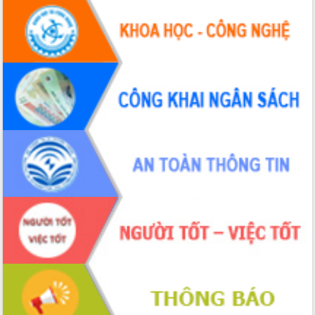
Tháo gỡ những vướng mắc, đẩy mạnh
công tác cải cách thủ tục hành chính
tại Trung tâm Phục vụ hành chính
công tỉnh
Đắk Lắk: Tôn vinh 46 giải pháp tại Hội
thi Sáng tạo Kỹ thuật 2024 - 2025
Đắk Lắk rà soát, điều chỉnh Đề án 190
về phát triển nuôi trồng thủy sản
Phó Chủ tịch UBND tỉnh Đắk Lắk
Trương Công Thái kiểm tra thực địa
Dự án cao tốc Khánh Hòa - Buôn Ma
Thuột
Định vị cà phê Việt Nam như một “di
sản sống” trong dòng chảy toàn cầu
Xây dựng nông thôn mới: Nâng cao đời
sống người dân từ những mô hình thiết
thực
Quyết liệt tháo gỡ vướng mắc, đẩy
nhanh tiến độ các dự án trọng điểm
trong Khu kinh tế Nam Phú Yên