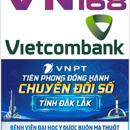
hai con số trong năm 2026
Tổ chức trang trọng Lễ hội Đền thờ
Lương Văn Chánh năm 2026
Phó Bí thư Tỉnh ủy Đắk Lắk Đỗ Hữu
Huy giữ chức Bí thư Đảng ủy Ủy Ban
Nhân dân tỉnh
Bệnh án điện tử thúc đẩy chuyển đổi
số y tế tại Đắk Lắk
Chuyển đổi số thư viện: Mở rộng
không gian tri thức trong thời đại số
Đánh giá, rút kinh nghiệm công tác tổ
chức diễn tập trước ngày bầu cử
Chương trình “Gặp gỡ hữu nghị –
Friendship Meeting New Year 2026”
Bầu cử Quốc hội và HĐND: Cử tri Đắk
Lắk gửi gắm niềm tin, kỳ vọng vào lá
phiếu
Đắk Lắk sẵn sàng các điều kiện cho
Ngày hội bầu cử đại biểu Quốc hội
khóa XVI và HĐND các cấp nhiệm kỳ