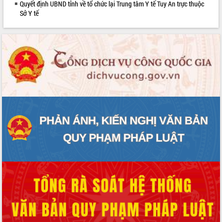
Quyết định UBND tỉnh về tổ chức lại Trung tâm Y tế Tuy An trực thuộc
phát triển mới
Sở Y tế
Thường trực HĐND tỉnh Đắk Lắk gặp
mặt Đoàn chuyên gia y tế TP. Hồ Chí
Minh
Lễ truy điệu và an táng hài cốt liệt sĩ
tại Nghĩa trang Liệt sĩ xã Sơn Hòa
Bàn giải pháp tháo gỡ khó khăn trong
xuất khẩu sầu riêng và triển khai quy
định EUDR
Thứ trưởng Bộ Nông nghiệp và Môi
trường Nguyễn Hoàng Hiệp khảo sát
vùng trồng và doanh nghiệp đóng gói
sầu riêng tại Đắk Lắk
Trình diễn nghệ thuật chế biến các
món ăn từ sầu riêng
Đắk Lắk công bố Quy hoạch và xúc
tiến đầu tư tỉnh
Ngành cá ngừ Đắk Lắk chủ động thích
ứng để giữ vững thị trường xuất khẩu
Diễn đàn Kinh tế tư nhân Việt Nam đột