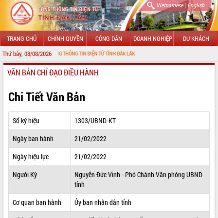
|
Vietnamese
English
TRANG CHỦ
CHÍNH QUYỀN
CÔNG DÂN
DOANH NGHIỆP
DU KHÁCH
Thứ bảy, 08/08/2026
NG ĐẾN VỚI CỔNG THÔNG TIN ĐIỆN TỬ TỈNH ĐẮK LẮK
VĂN BẢN CHỈ ĐẠO ĐIỀU HÀNH
GIỚI THIỆU
LÃNH ĐẠO UBND TỈNH
Chi Tiết Văn Bản
TIN TỨC SỰ KIỆN
Số ký hiệu
1303/UBND-KT
SỞ, BAN, NGÀNH
Ngày ban hành
21/02/2022
UBND CÁC XÃ, PHƯỜNG
Ngày hiệu lực
21/02/2022
THÔNG TIN CHỈ ĐẠO ĐIỀU HÀNH
Người Ký
Nguyễn Đức Vinh - Phó Chánh Văn phòng UBND
tỉnh
HỆ THỐNG VĂN BẢN
Cơ quan ban hành
Ủy ban nhân dân tỉnh
VĂN BẢN HĐND TỈNH