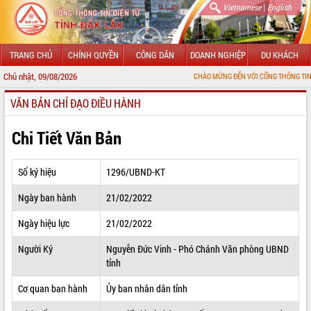
|
Vietnamese
English
TRANG CHỦ
CHÍNH QUYỀN
CÔNG DÂN
DOANH NGHIỆP
DU KHÁCH
Chủ nhật, 09/08/2026
CHÀO MỪNG ĐẾN VỚI CỔNG THÔNG TIN ĐIỆN TỬ TỈN
VĂN BẢN CHỈ ĐẠO ĐIỀU HÀNH
GIỚI THIỆU
LÃNH ĐẠO UBND TỈNH
Chi Tiết Văn Bản
TIN TỨC SỰ KIỆN
Số ký hiệu
1296/UBND-KT
SỞ, BAN, NGÀNH
Ngày ban hành
21/02/2022
UBND CÁC XÃ, PHƯỜNG
Ngày hiệu lực
21/02/2022
THÔNG TIN CHỈ ĐẠO ĐIỀU HÀNH
Người Ký
Nguyễn Đức Vinh - Phó Chánh Văn phòng UBND
tỉnh
HỆ THỐNG VĂN BẢN
Cơ quan ban hành
Ủy ban nhân dân tỉnh
VĂN BẢN HĐND TỈNH