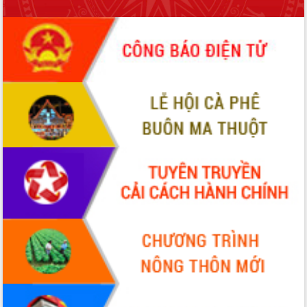
ứng để giữ vững thị trường xuất khẩu
Diễn đàn Kinh tế tư nhân Việt Nam đột
phá cơ chế - Hợp tác công tư
Đề án 06 tạo bước ngoặt đột phá trong
cải cách hành chính tỉnh Đắk Lắk
Kết nối tour, đẩy mạnh chuyển đổi số
để phát triển du lịch Đắk Lắk
Khởi động Dự án Đầu tư xây dựng hạ
tầng kỹ thuật Cụm công nghiệp Tân
Tiến
Gặp mặt các cơ quan báo chí nhân Kỷ
niệm 101 năm Ngày Báo chí Cách
mạng Việt Nam
Đắk Lắk sơ kết 4 năm triển khai thực
hiện Đề án 06 của Chính phủ
Họp báo thông tin về Hội nghị Công bố
Quy hoạch và Xúc tiến đầu tư tỉnh Đắk
Lắk
Khơi thông điểm nghẽn, đẩy nhanh
giải ngân vốn khắc phục thiên tai