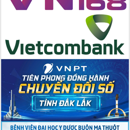
Đẩy mạnh cải cách hành chính, quyết
tâm đạt được mục tiêu tăng trưởng
hai con số trong năm 2026
Tổ chức trang trọng Lễ hội Đền thờ
Lương Văn Chánh năm 2026
Phó Bí thư Tỉnh ủy Đắk Lắk Đỗ Hữu
Huy giữ chức Bí thư Đảng ủy Ủy Ban
Nhân dân tỉnh
Bệnh án điện tử thúc đẩy chuyển đổi
số y tế tại Đắk Lắk
Chuyển đổi số thư viện: Mở rộng
không gian tri thức trong thời đại số
Đánh giá, rút kinh nghiệm công tác tổ
chức diễn tập trước ngày bầu cử
Chương trình “Gặp gỡ hữu nghị –
Friendship Meeting New Year 2026”
Bầu cử Quốc hội và HĐND: Cử tri Đắk
Lắk gửi gắm niềm tin, kỳ vọng vào lá
phiếu
Đắk Lắk sẵn sàng các điều kiện cho