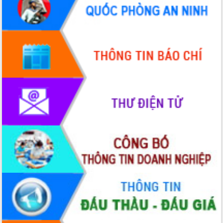
HĐND tỉnh thông qua điều chỉnh Quy
hoạch tỉnh thời kỳ 2021-2030
Hội thảo góp ý hồ sơ điều chỉnh quy
hoạch tỉnh Đắk Lắk thời kỳ 2021-2030,
tầm nhìn đến năm 2050
Nâng cao hiệu quả hoạt động của các
doanh nghiệp nhà nước
Hội nghị triển khai kết nối mạng
truyền số liệu chuyên dùng phục vụ cơ
quan Đảng, Nhà nước
Lễ phát động chuỗi hoạt động chung
tay làm sạch môi trường
Xã Ea Kar bước chuyển mình trong
công tác cải cách hành chính mô hình
mới
UBND tỉnh họp báo định kỳ tháng 4
năm 2026
Hội thảo khoa học “Giải pháp thúc đẩy
phát triển nền kinh tế xanh tại tỉnh
Đắk Lắk”
Tăng cường giám sát, đôn đốc thực