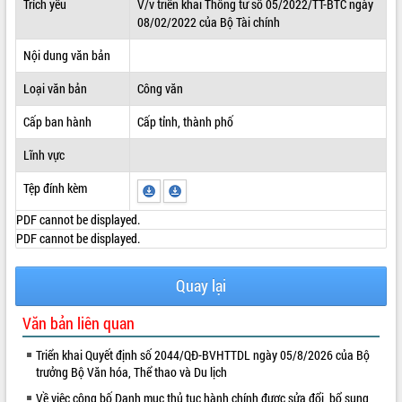
Trích yếu
V/v triển khai Thông tư số 05/2022/TT-BTC ngày
08/02/2022 của Bộ Tài chính
ĐIỂM TIN VĂN BẢN
Nội dung văn bản
QUY HOẠCH - KẾ HOẠCH
Loại văn bản
Công văn
Cấp ban hành
Cấp tỉnh, thành phố
Lĩnh vực
Tệp đính kèm
PDF cannot be displayed.
PDF cannot be displayed.
Quay lại
Văn bản liên quan
Triển khai Quyết định số 2044/QĐ-BVHTTDL ngày 05/8/2026 của Bộ
trưởng Bộ Văn hóa, Thể thao và Du lịch
Về việc công bố Danh mục thủ tục hành chính được sửa đổi, bổ sung