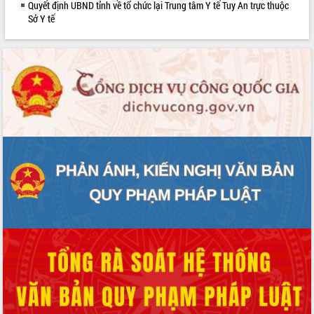
Quyết định UBND tỉnh về tổ chức lại Trung tâm Y tế Tuy An trực thuộc
Rà soát, hoàn thiện hệ thống thiết chế
Sở Y tế
văn hóa, thể thao đáp ứng yêu cầu
phát triển mới
Thường trực HĐND tỉnh Đắk Lắk gặp
mặt Đoàn chuyên gia y tế TP. Hồ Chí
Minh
Lễ truy điệu và an táng hài cốt liệt sĩ
tại Nghĩa trang Liệt sĩ xã Sơn Hòa
Bàn giải pháp tháo gỡ khó khăn trong
xuất khẩu sầu riêng và triển khai quy
định EUDR
Thứ trưởng Bộ Nông nghiệp và Môi
trường Nguyễn Hoàng Hiệp khảo sát
vùng trồng và doanh nghiệp đóng gói
sầu riêng tại Đắk Lắk
Trình diễn nghệ thuật chế biến các
món ăn từ sầu riêng
Đắk Lắk công bố Quy hoạch và xúc
tiến đầu tư tỉnh
Ngành cá ngừ Đắk Lắk chủ động thích