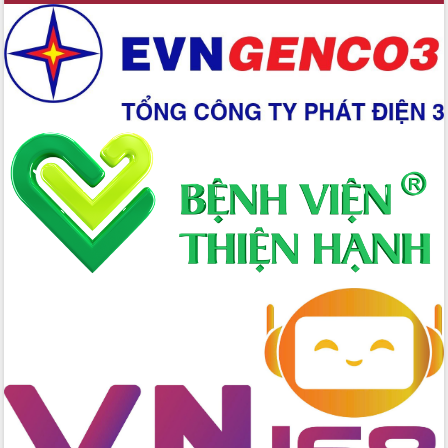
đấu có 77% xã đạt chuẩn nông thôn
mới
Chuyển đổi số 'mở đường' cho nông
nghiệp Đắk Lắk tăng trưởng bứt phá
Triển khai đồng bộ đo đạc, lập hồ sơ
địa chính, hoàn thiện cơ sở dữ liệu đất
đai
Ứng dụng sinh trắc học - Bước tiến
trong hành trình chuyển đổi số tại Đắk
Lắk
Đắk Lắk nâng cao hiệu quả công tác
Đảng từ Sổ tay đảng viên điện tử
Đắk Lắk đẩy mạnh nuôi biển công
nghệ, hướng tới phát triển thủy sản
bền vững
Tập huấn nâng cao năng lực triển khai
chuyển đổi số cho cán bộ, công chức
cấp xã
Đắk Lắk phát động hưởng ứng Ngày
Quyền của người tiêu dùng Việt Nam
2026