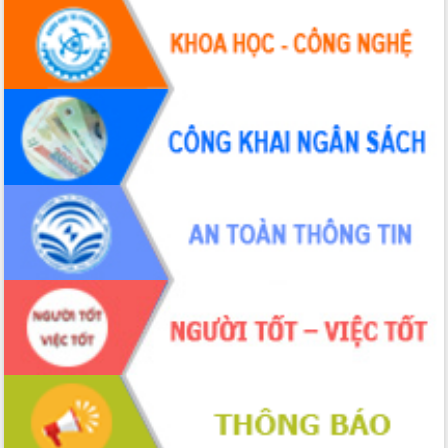
hiện nhiệm vụ quản lý tài sản công
hàng tuần
Tháo gỡ những vướng mắc, đẩy mạnh
công tác cải cách thủ tục hành chính
tại Trung tâm Phục vụ hành chính
công tỉnh
Đắk Lắk: Tôn vinh 46 giải pháp tại Hội
thi Sáng tạo Kỹ thuật 2024 - 2025
Đắk Lắk rà soát, điều chỉnh Đề án 190
về phát triển nuôi trồng thủy sản
Phó Chủ tịch UBND tỉnh Đắk Lắk
Trương Công Thái kiểm tra thực địa
Dự án cao tốc Khánh Hòa - Buôn Ma
Thuột
Định vị cà phê Việt Nam như một “di
sản sống” trong dòng chảy toàn cầu
Xây dựng nông thôn mới: Nâng cao đời
sống người dân từ những mô hình thiết
thực
Quyết liệt tháo gỡ vướng mắc, đẩy