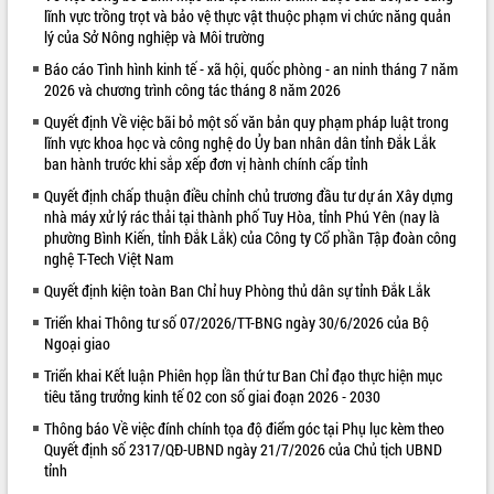
lĩnh vực trồng trọt và bảo vệ thực vật thuộc phạm vi chức năng quản
VIDEO
lý của Sở Nông nghiệp và Môi trường
Loading the player...
Báo cáo Tình hình kinh tế - xã hội, quốc phòng - an ninh tháng 7 năm
2026 và chương trình công tác tháng 8 năm 2026
Trailer Lễ hội Sầu riêng Đắk Lắk năm
Quyết định Về việc bãi bỏ một số văn bản quy phạm pháp luật trong
2026
lĩnh vực khoa học và công nghệ do Ủy ban nhân dân tỉnh Đắk Lắk
Khám bệnh, cấp phát thuốc miễn phí
ban hành trước khi sắp xếp đơn vị hành chính cấp tỉnh
và tặng quà người dân xã Cư Pui
Quyết định chấp thuận điều chỉnh chủ trương đầu tư dự án Xây dựng
Hội nghị UBND tỉnh Đắk Lắk thường kỳ
nhà máy xử lý rác thải tại thành phố Tuy Hòa, tỉnh Phú Yên (nay là
tháng 7/2026
phường Bình Kiến, tỉnh Đắk Lắk) của Công ty Cổ phần Tập đoàn công
Lễ truy tặng danh hiệu “Bà Mẹ Việt
nghệ T-Tech Việt Nam
ALBUM ẢNH
Nam Anh hùng” và trao Huân chương
Quyết định kiện toàn Ban Chỉ huy Phòng thủ dân sự tỉnh Đắk Lắk
Lao động
Triển khai Thông tư số 07/2026/TT-BNG ngày 30/6/2026 của Bộ
UBND tỉnh Đắk Lắk triển khai nhiệm
Ngoại giao
vụ 6 tháng cuối năm 2026
Triển khai Kết luận Phiên họp lần thứ tư Ban Chỉ đạo thực hiện mục
Kỳ họp thứ Hai, Hội đồng nhân dân
tiêu tăng trưởng kinh tế 02 con số giai đoạn 2026 - 2030
tỉnh khóa XI quyết nghị nhiều nội dung
quan trọng
Thông báo Về việc đính chính tọa độ điểm góc tại Phụ lục kèm theo
Bí thư Tỉnh ủy Lương Nguyễn Minh
Quyết định số 2317/QĐ-UBND ngày 21/7/2026 của Chủ tịch UBND
Triết thăm, tặng quà người có công với
tỉnh
cách mạng
LIÊN KẾT WEB