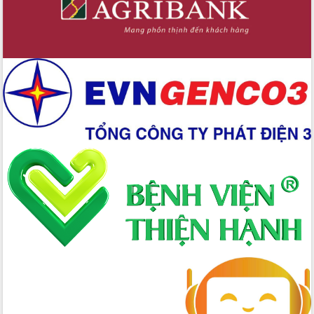
Xây dựng nền hành chính số đồng
hành cùng nông dân dân, doanh nghiệp
Giai đoạn 2026-2030, Đắk Lắk phấn
đấu có 77% xã đạt chuẩn nông thôn
mới
Chuyển đổi số 'mở đường' cho nông
nghiệp Đắk Lắk tăng trưởng bứt phá
Triển khai đồng bộ đo đạc, lập hồ sơ
địa chính, hoàn thiện cơ sở dữ liệu đất
đai
Ứng dụng sinh trắc học - Bước tiến
trong hành trình chuyển đổi số tại Đắk
Lắk
Đắk Lắk nâng cao hiệu quả công tác
Đảng từ Sổ tay đảng viên điện tử
Đắk Lắk đẩy mạnh nuôi biển công
nghệ, hướng tới phát triển thủy sản
bền vững
Tập huấn nâng cao năng lực triển khai
chuyển đổi số cho cán bộ, công chức