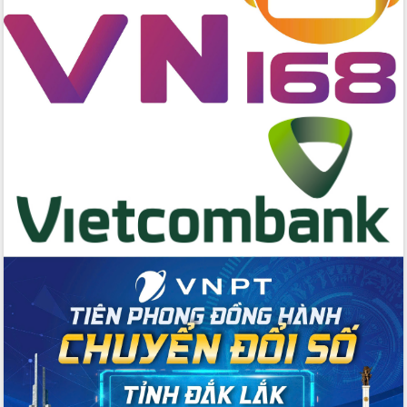
cấp xã
Đắk Lắk phát động hưởng ứng Ngày
Quyền của người tiêu dùng Việt Nam
2026
Đẩy mạnh cải cách hành chính, quyết
tâm đạt được mục tiêu tăng trưởng
hai con số trong năm 2026
Tổ chức trang trọng Lễ hội Đền thờ
Lương Văn Chánh năm 2026
Phó Bí thư Tỉnh ủy Đắk Lắk Đỗ Hữu
Huy giữ chức Bí thư Đảng ủy Ủy Ban
Nhân dân tỉnh
Bệnh án điện tử thúc đẩy chuyển đổi
số y tế tại Đắk Lắk
Chuyển đổi số thư viện: Mở rộng
không gian tri thức trong thời đại số
Đánh giá, rút kinh nghiệm công tác tổ
chức diễn tập trước ngày bầu cử
Chương trình “Gặp gỡ hữu nghị –
Friendship Meeting New Year 2026”