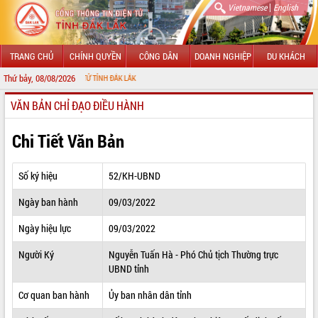
|
Vietnamese
English
TRANG CHỦ
CHÍNH QUYỀN
CÔNG DÂN
DOANH NGHIỆP
DU KHÁCH
Thứ bảy, 08/08/2026
G TIN ĐIỆN TỬ TỈNH ĐẮK LẮK
VĂN BẢN CHỈ ĐẠO ĐIỀU HÀNH
GIỚI THIỆU
LÃNH ĐẠO UBND TỈNH
Chi Tiết Văn Bản
TIN TỨC SỰ KIỆN
Số ký hiệu
52/KH-UBND
SỞ, BAN, NGÀNH
Ngày ban hành
09/03/2022
UBND CÁC XÃ, PHƯỜNG
Ngày hiệu lực
09/03/2022
THÔNG TIN CHỈ ĐẠO ĐIỀU HÀNH
Người Ký
Nguyễn Tuấn Hà - Phó Chủ tịch Thường trực
UBND tỉnh
HỆ THỐNG VĂN BẢN
Cơ quan ban hành
Ủy ban nhân dân tỉnh
VĂN BẢN HĐND TỈNH