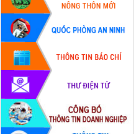
Quy hoạch và Xúc tiến đầu tư tỉnh Đắk
Lắk
Khơi thông điểm nghẽn, đẩy nhanh
giải ngân vốn khắc phục thiên tai
HĐND tỉnh thông qua điều chỉnh Quy
hoạch tỉnh thời kỳ 2021-2030
Hội thảo góp ý hồ sơ điều chỉnh quy
hoạch tỉnh Đắk Lắk thời kỳ 2021-2030,
tầm nhìn đến năm 2050
Nâng cao hiệu quả hoạt động của các
doanh nghiệp nhà nước
Hội nghị triển khai kết nối mạng
truyền số liệu chuyên dùng phục vụ cơ
quan Đảng, Nhà nước
Lễ phát động chuỗi hoạt động chung
tay làm sạch môi trường
Xã Ea Kar bước chuyển mình trong
công tác cải cách hành chính mô hình
mới
UBND tỉnh họp báo định kỳ tháng 4
năm 2026