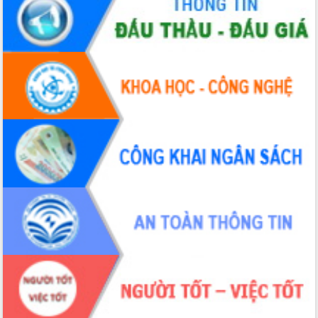
Hội thảo khoa học “Giải pháp thúc đẩy
phát triển nền kinh tế xanh tại tỉnh
Đắk Lắk”
Tăng cường giám sát, đôn đốc thực
hiện nhiệm vụ quản lý tài sản công
hàng tuần
Tháo gỡ những vướng mắc, đẩy mạnh
công tác cải cách thủ tục hành chính
tại Trung tâm Phục vụ hành chính
công tỉnh
Đắk Lắk: Tôn vinh 46 giải pháp tại Hội
thi Sáng tạo Kỹ thuật 2024 - 2025
Đắk Lắk rà soát, điều chỉnh Đề án 190
về phát triển nuôi trồng thủy sản
Phó Chủ tịch UBND tỉnh Đắk Lắk
Trương Công Thái kiểm tra thực địa
Dự án cao tốc Khánh Hòa - Buôn Ma
Thuột
Định vị cà phê Việt Nam như một “di
sản sống” trong dòng chảy toàn cầu