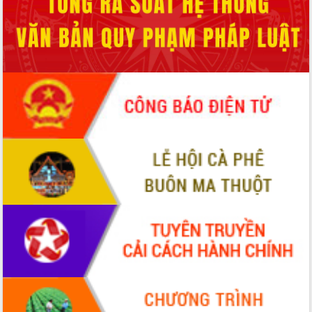
món ăn từ sầu riêng
Đắk Lắk công bố Quy hoạch và xúc
tiến đầu tư tỉnh
Ngành cá ngừ Đắk Lắk chủ động thích
ứng để giữ vững thị trường xuất khẩu
Diễn đàn Kinh tế tư nhân Việt Nam đột
phá cơ chế - Hợp tác công tư
Đề án 06 tạo bước ngoặt đột phá trong
cải cách hành chính tỉnh Đắk Lắk
Kết nối tour, đẩy mạnh chuyển đổi số
để phát triển du lịch Đắk Lắk
Khởi động Dự án Đầu tư xây dựng hạ
tầng kỹ thuật Cụm công nghiệp Tân
Tiến
Gặp mặt các cơ quan báo chí nhân Kỷ
niệm 101 năm Ngày Báo chí Cách
mạng Việt Nam
Đắk Lắk sơ kết 4 năm triển khai thực
hiện Đề án 06 của Chính phủ
Họp báo thông tin về Hội nghị Công bố