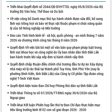
Triển khai Quyết định số 2044/QĐ-BVHTTDL ngày 05/8/2026 của Bộ
VIDEO
trưởng Bộ Văn hóa, Thể thao và Du lịch
Về việc công bố Danh mục thủ tục hành chính được sửa đổi, bổ sung
lĩnh vực trồng trọt và bảo vệ thực vật thuộc phạm vi chức năng quản
lý của Sở Nông nghiệp và Môi trường
Báo cáo Tình hình kinh tế - xã hội, quốc phòng - an ninh tháng 7 năm
2026 và chương trình công tác tháng 8 năm 2026
Quyết định Về việc bãi bỏ một số văn bản quy phạm pháp luật trong
lĩnh vực khoa học và công nghệ do Ủy ban nhân dân tỉnh Đắk Lắk
Khám bệnh, cấp phát thuốc miễn phí
ban hành trước khi sắp xếp đơn vị hành chính cấp tỉnh
và tặng quà người dân xã Cư Pui
Quyết định chấp thuận điều chỉnh chủ trương đầu tư dự án Xây dựng
Hội nghị UBND tỉnh Đắk Lắk thường kỳ
nhà máy xử lý rác thải tại thành phố Tuy Hòa, tỉnh Phú Yên (nay là
tháng 7/2026
phường Bình Kiến, tỉnh Đắk Lắk) của Công ty Cổ phần Tập đoàn công
nghệ T-Tech Việt Nam
Lễ truy tặng danh hiệu “Bà Mẹ Việt
Nam Anh hùng” và trao Huân chương
Quyết định kiện toàn Ban Chỉ huy Phòng thủ dân sự tỉnh Đắk Lắk
Lao động
Triển khai Thông tư số 07/2026/TT-BNG ngày 30/6/2026 của Bộ
ALBUM ẢNH
UBND tỉnh Đắk Lắk triển khai nhiệm
Ngoại giao
vụ 6 tháng cuối năm 2026
Triển khai Kết luận Phiên họp lần thứ tư Ban Chỉ đạo thực hiện mục
Kỳ họp thứ Hai, Hội đồng nhân dân
tiêu tăng trưởng kinh tế 02 con số giai đoạn 2026 - 2030
tỉnh khóa XI quyết nghị nhiều nội dung