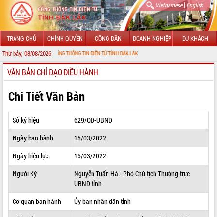
|
Vietnamese
English
TRANG CHỦ
CHÍNH QUYỀN
CÔNG DÂN
DOANH NGHIỆP
DU KHÁCH
Thứ bảy, 08/08/2026
G ĐẾN VỚI CỔNG THÔNG TIN ĐIỆN TỬ TỈNH ĐẮK LẮK
VĂN BẢN CHỈ ĐẠO ĐIỀU HÀNH
GIỚI THIỆU
LÃNH ĐẠO UBND TỈNH
Chi Tiết Văn Bản
TIN TỨC SỰ KIỆN
Số ký hiệu
629/QĐ-UBND
SỞ, BAN, NGÀNH
Ngày ban hành
15/03/2022
UBND CÁC XÃ, PHƯỜNG
Ngày hiệu lực
15/03/2022
THÔNG TIN CHỈ ĐẠO ĐIỀU HÀNH
Người Ký
Nguyễn Tuấn Hà - Phó Chủ tịch Thường trực
UBND tỉnh
HỆ THỐNG VĂN BẢN
Cơ quan ban hành
Ủy ban nhân dân tỉnh
VĂN BẢN HĐND TỈNH