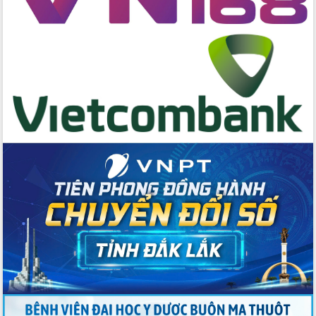
cấp xã
Đắk Lắk phát động hưởng ứng Ngày
Quyền của người tiêu dùng Việt Nam
2026
Đẩy mạnh cải cách hành chính, quyết
tâm đạt được mục tiêu tăng trưởng
hai con số trong năm 2026
Tổ chức trang trọng Lễ hội Đền thờ
Lương Văn Chánh năm 2026
Phó Bí thư Tỉnh ủy Đắk Lắk Đỗ Hữu
Huy giữ chức Bí thư Đảng ủy Ủy Ban
Nhân dân tỉnh
Bệnh án điện tử thúc đẩy chuyển đổi
số y tế tại Đắk Lắk
Chuyển đổi số thư viện: Mở rộng
không gian tri thức trong thời đại số
Đánh giá, rút kinh nghiệm công tác tổ
chức diễn tập trước ngày bầu cử
Chương trình “Gặp gỡ hữu nghị –
Friendship Meeting New Year 2026”