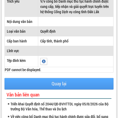
Trích yếu
V/v công bố Danh mục thủ tục hành chính được
cung cấp, tiếp nhận và giải quyết trực tuyến trên
ĐIỂM TIN VĂN BẢN
hệ thống Cổng Dịch vụ công tỉnh Đắk Lắk
QUY HOẠCH - KẾ HOẠCH
Nội dung văn bản
Loại văn bản
Quyết định
Cấp ban hành
Cấp tỉnh, thành phố
Lĩnh vực
Tệp đính kèm
PDF cannot be displayed.
Quay lại
Văn bản liên quan
Triển khai Quyết định số 2044/QĐ-BVHTTDL ngày 05/8/2026 của Bộ
trưởng Bộ Văn hóa, Thể thao và Du lịch
Về việc công bố Danh mục thủ tục hành chính được sửa đổi, bổ sung