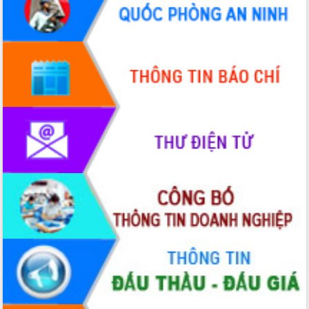
Quy hoạch và Xúc tiến đầu tư tỉnh Đắk
Lắk
Khơi thông điểm nghẽn, đẩy nhanh
giải ngân vốn khắc phục thiên tai
HĐND tỉnh thông qua điều chỉnh Quy
hoạch tỉnh thời kỳ 2021-2030
Hội thảo góp ý hồ sơ điều chỉnh quy
hoạch tỉnh Đắk Lắk thời kỳ 2021-2030,
tầm nhìn đến năm 2050
Nâng cao hiệu quả hoạt động của các
doanh nghiệp nhà nước
Hội nghị triển khai kết nối mạng
truyền số liệu chuyên dùng phục vụ cơ
quan Đảng, Nhà nước
Lễ phát động chuỗi hoạt động chung
tay làm sạch môi trường
Xã Ea Kar bước chuyển mình trong
công tác cải cách hành chính mô hình
mới
UBND tỉnh họp báo định kỳ tháng 4
năm 2026