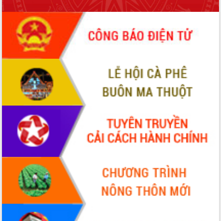
món ăn từ sầu riêng
Đắk Lắk công bố Quy hoạch và xúc
tiến đầu tư tỉnh
Ngành cá ngừ Đắk Lắk chủ động thích
ứng để giữ vững thị trường xuất khẩu
Diễn đàn Kinh tế tư nhân Việt Nam đột
phá cơ chế - Hợp tác công tư
Đề án 06 tạo bước ngoặt đột phá trong
cải cách hành chính tỉnh Đắk Lắk
Kết nối tour, đẩy mạnh chuyển đổi số
để phát triển du lịch Đắk Lắk
Khởi động Dự án Đầu tư xây dựng hạ
tầng kỹ thuật Cụm công nghiệp Tân
Tiến
Gặp mặt các cơ quan báo chí nhân Kỷ
niệm 101 năm Ngày Báo chí Cách
mạng Việt Nam
Đắk Lắk sơ kết 4 năm triển khai thực
hiện Đề án 06 của Chính phủ
Họp báo thông tin về Hội nghị Công bố