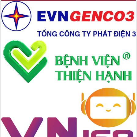
Xây dựng nền hành chính số đồng
hành cùng nông dân dân, doanh nghiệp
Giai đoạn 2026-2030, Đắk Lắk phấn
đấu có 77% xã đạt chuẩn nông thôn
mới
Chuyển đổi số 'mở đường' cho nông
nghiệp Đắk Lắk tăng trưởng bứt phá
Triển khai đồng bộ đo đạc, lập hồ sơ
địa chính, hoàn thiện cơ sở dữ liệu đất
đai
Ứng dụng sinh trắc học - Bước tiến
trong hành trình chuyển đổi số tại Đắk
Lắk
Đắk Lắk nâng cao hiệu quả công tác
Đảng từ Sổ tay đảng viên điện tử
Đắk Lắk đẩy mạnh nuôi biển công
nghệ, hướng tới phát triển thủy sản
bền vững
Tập huấn nâng cao năng lực triển khai
chuyển đổi số cho cán bộ, công chức