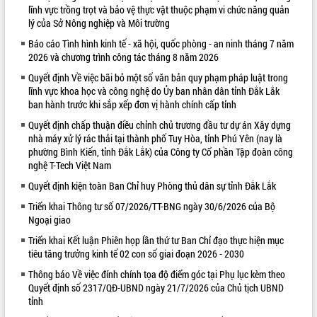
lĩnh vực trồng trọt và bảo vệ thực vật thuộc phạm vi chức năng quản
VIDEO
lý của Sở Nông nghiệp và Môi trường
Báo cáo Tình hình kinh tế - xã hội, quốc phòng - an ninh tháng 7 năm
2026 và chương trình công tác tháng 8 năm 2026
Quyết định Về việc bãi bỏ một số văn bản quy phạm pháp luật trong
lĩnh vực khoa học và công nghệ do Ủy ban nhân dân tỉnh Đắk Lắk
ban hành trước khi sắp xếp đơn vị hành chính cấp tỉnh
Quyết định chấp thuận điều chỉnh chủ trương đầu tư dự án Xây dựng
nhà máy xử lý rác thải tại thành phố Tuy Hòa, tỉnh Phú Yên (nay là
phường Bình Kiến, tỉnh Đắk Lắk) của Công ty Cổ phần Tập đoàn công
Khám bệnh, cấp phát thuốc miễn phí
nghệ T-Tech Việt Nam
và tặng quà người dân xã Cư Pui
Quyết định kiện toàn Ban Chỉ huy Phòng thủ dân sự tỉnh Đắk Lắk
Hội nghị UBND tỉnh Đắk Lắk thường kỳ
tháng 7/2026
Triển khai Thông tư số 07/2026/TT-BNG ngày 30/6/2026 của Bộ
Ngoại giao
Lễ truy tặng danh hiệu “Bà Mẹ Việt
Nam Anh hùng” và trao Huân chương
Triển khai Kết luận Phiên họp lần thứ tư Ban Chỉ đạo thực hiện mục
Lao động
tiêu tăng trưởng kinh tế 02 con số giai đoạn 2026 - 2030
ALBUM ẢNH
UBND tỉnh Đắk Lắk triển khai nhiệm
Thông báo Về việc đính chính tọa độ điểm góc tại Phụ lục kèm theo
vụ 6 tháng cuối năm 2026
Quyết định số 2317/QĐ-UBND ngày 21/7/2026 của Chủ tịch UBND
tỉnh
Kỳ họp thứ Hai, Hội đồng nhân dân
tỉnh khóa XI quyết nghị nhiều nội dung