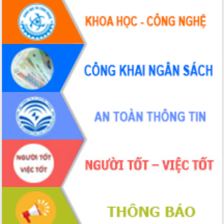
Hội thảo khoa học “Giải pháp thúc đẩy
phát triển nền kinh tế xanh tại tỉnh
Đắk Lắk”
Tăng cường giám sát, đôn đốc thực
hiện nhiệm vụ quản lý tài sản công
hàng tuần
Tháo gỡ những vướng mắc, đẩy mạnh
công tác cải cách thủ tục hành chính
tại Trung tâm Phục vụ hành chính
công tỉnh
Đắk Lắk: Tôn vinh 46 giải pháp tại Hội
thi Sáng tạo Kỹ thuật 2024 - 2025
Đắk Lắk rà soát, điều chỉnh Đề án 190
về phát triển nuôi trồng thủy sản
Phó Chủ tịch UBND tỉnh Đắk Lắk
Trương Công Thái kiểm tra thực địa
Dự án cao tốc Khánh Hòa - Buôn Ma
Thuột
Định vị cà phê Việt Nam như một “di
sản sống” trong dòng chảy toàn cầu