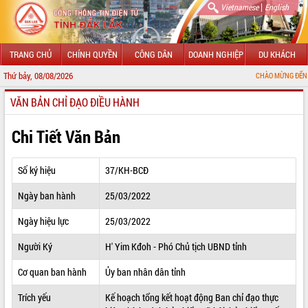
|
Vietnamese
English
TRANG CHỦ
CHÍNH QUYỀN
CÔNG DÂN
DOANH NGHIỆP
DU KHÁCH
Thứ bảy, 08/08/2026
CHÀO MỪNG ĐẾN VỚI CỔNG THÔ
VĂN BẢN CHỈ ĐẠO ĐIỀU HÀNH
GIỚI THIỆU
LÃNH ĐẠO UBND TỈNH
Chi Tiết Văn Bản
TIN TỨC SỰ KIỆN
Số ký hiệu
37/KH-BCĐ
SỞ, BAN, NGÀNH
Ngày ban hành
25/03/2022
UBND CÁC XÃ, PHƯỜNG
Ngày hiệu lực
25/03/2022
THÔNG TIN CHỈ ĐẠO ĐIỀU HÀNH
Người Ký
H' Yim Kđoh - Phó Chủ tịch UBND tỉnh
HỆ THỐNG VĂN BẢN
Cơ quan ban hành
Ủy ban nhân dân tỉnh
Trích yếu
Kế hoạch tổng kết hoạt động Ban chỉ đạo thực
VĂN BẢN HĐND TỈNH