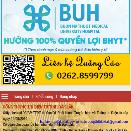
Toggle
Trang chủ
Sơ đồ cổng
Đăng nhập
navigation
CỔNG THÔNG TIN ĐIỆN TỬ TỈNH ĐẮK LẮK
Giấy phép số 99/GP-TTĐT do Cục QL Phát thanh Truyền hình và Thông tin Điện tử cấp
ngày 14/05/2010
banbientap@daklak.gov.vn hoặc congttdtdaklak@gmail.com
Cơ quan chủ quản: Ủy ban nhân dân tỉnh Đắk Lắk
Cơ quan thường trực: Văn phòng UBND tỉnh - 09 Lê Duẩn - P.Buôn Ma Thuột - Đắk Lắk.