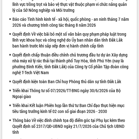
lĩnh vực trồng trọt và bảo vệ thực vật thuộc phạm vi chức năng quản
VIDEO
lý của Sở Nông nghiệp và Môi trường
Báo cáo Tình hình kinh tế - xã hội, quốc phòng - an ninh tháng 7 năm
Không có file video nào để phát.
2026 và chương trình công tác tháng 8 năm 2026
ALBUM ẢNH
Quyết định Về việc bãi bỏ một số văn bản quy phạm pháp luật trong
lĩnh vực khoa học và công nghệ do Ủy ban nhân dân tỉnh Đắk Lắk
ban hành trước khi sắp xếp đơn vị hành chính cấp tỉnh
Quyết định chấp thuận điều chỉnh chủ trương đầu tư dự án Xây dựng
nhà máy xử lý rác thải tại thành phố Tuy Hòa, tỉnh Phú Yên (nay là
phường Bình Kiến, tỉnh Đắk Lắk) của Công ty Cổ phần Tập đoàn công
nghệ T-Tech Việt Nam
Quyết định kiện toàn Ban Chỉ huy Phòng thủ dân sự tỉnh Đắk Lắk
Triển khai Thông tư số 07/2026/TT-BNG ngày 30/6/2026 của Bộ
LIÊN KẾT WEB
Ngoại giao
Triển khai Kết luận Phiên họp lần thứ tư Ban Chỉ đạo thực hiện mục
tiêu tăng trưởng kinh tế 02 con số giai đoạn 2026 - 2030
Thông báo Về việc đính chính tọa độ điểm góc tại Phụ lục kèm theo
Quyết định số 2317/QĐ-UBND ngày 21/7/2026 của Chủ tịch UBND
tỉnh