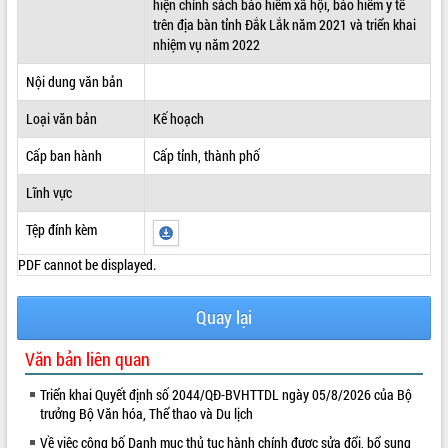
hiện chính sách bảo hiểm xã hội, bảo hiểm y tế
trên địa bàn tỉnh Đắk Lắk năm 2021 và triển khai
ĐIỂM TIN VĂN BẢN
nhiệm vụ năm 2022
QUY HOẠCH - KẾ HOẠCH
Nội dung văn bản
Loại văn bản
Kế hoạch
Cấp ban hành
Cấp tỉnh, thành phố
Lĩnh vực
Tệp đính kèm
PDF cannot be displayed.
Quay lại
Văn bản liên quan
Triển khai Quyết định số 2044/QĐ-BVHTTDL ngày 05/8/2026 của Bộ
trưởng Bộ Văn hóa, Thể thao và Du lịch
Về việc công bố Danh mục thủ tục hành chính được sửa đổi, bổ sung