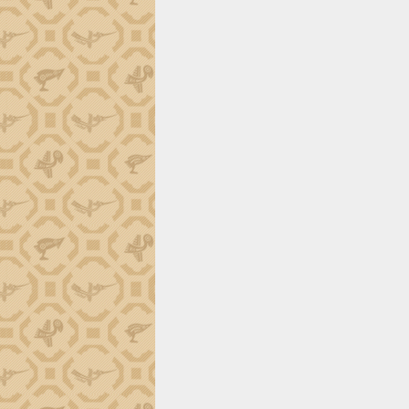
trường Nguyễn Hoàng Hiệp khảo sát
vùng trồng và doanh nghiệp đóng gói
sầu riêng tại Đắk Lắk
Trình diễn nghệ thuật chế biến các
món ăn từ sầu riêng
Đắk Lắk công bố Quy hoạch và xúc
tiến đầu tư tỉnh
Ngành cá ngừ Đắk Lắk chủ động thích
ứng để giữ vững thị trường xuất khẩu
Diễn đàn Kinh tế tư nhân Việt Nam đột
phá cơ chế - Hợp tác công tư
Đề án 06 tạo bước ngoặt đột phá trong
cải cách hành chính tỉnh Đắk Lắk
Kết nối tour, đẩy mạnh chuyển đổi số
để phát triển du lịch Đắk Lắk
Khởi động Dự án Đầu tư xây dựng hạ
tầng kỹ thuật Cụm công nghiệp Tân
Tiến
Gặp mặt các cơ quan báo chí nhân Kỷ
niệm 101 năm Ngày Báo chí Cách
mạng Việt Nam