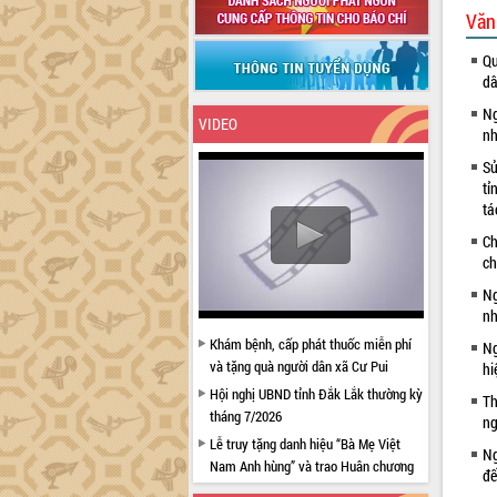
Văn
Qu
dâ
Ng
VIDEO
nh
Sử
tỉ
tá
Ch
ch
Ng
nh
Khám bệnh, cấp phát thuốc miễn phí
Ng
và tặng quà người dân xã Cư Pui
hi
Hội nghị UBND tỉnh Đắk Lắk thường kỳ
Th
tháng 7/2026
ng
Lễ truy tặng danh hiệu “Bà Mẹ Việt
Ng
Nam Anh hùng” và trao Huân chương
đế
Lao động