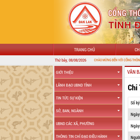
TRANG CHỦ
CH
Thứ bảy, 08/08/2026
VĂN B
GIỚI THIỆU
Chi
LÃNH ĐẠO UBND TỈNH
TIN TỨC SỰ KIỆN
Số ký
SỞ, BAN, NGÀNH
Ngày
UBND CÁC XÃ, PHƯỜNG
Ngày 
THÔNG TIN CHỈ ĐẠO ĐIỀU HÀNH
Ngườ