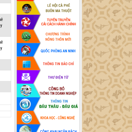
uê
ày
uê
ày