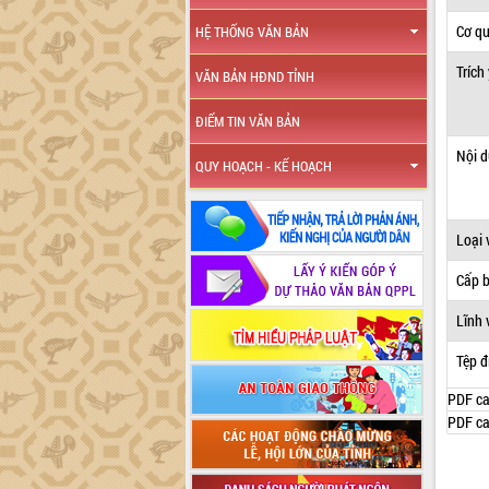
Cơ q
HỆ THỐNG VĂN BẢN
Trích
VĂN BẢN HĐND TỈNH
ĐIỂM TIN VĂN BẢN
Nội 
QUY HOẠCH - KẾ HOẠCH
Loại 
Cấp 
Lĩnh 
Tệp đ
PDF ca
PDF ca