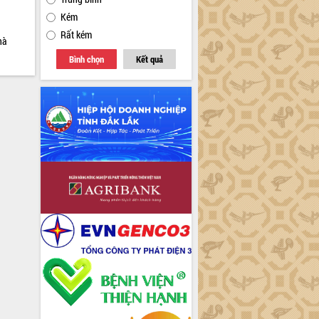
Kém
Rất kém
hà
Bình chọn
Kết quả