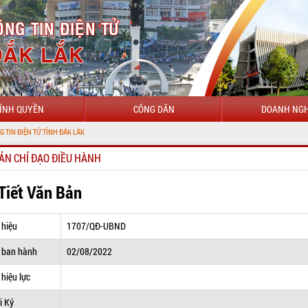
ÍNH QUYỀN
CÔNG DÂN
DOANH NGH
CH
ẢN CHỈ ĐẠO ĐIỀU HÀNH
 Tiết Văn Bản
 hiệu
1707/QĐ-UBND
 ban hành
02/08/2022
hiệu lực
i Ký