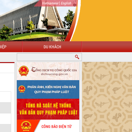
|
Vietnamese
English
IỆP
DU KHÁCH
ÀO MỪNG ĐẾN VỚI CỔNG THÔNG TIN ĐIỆN TỬ TỈNH ĐẮK LẮK