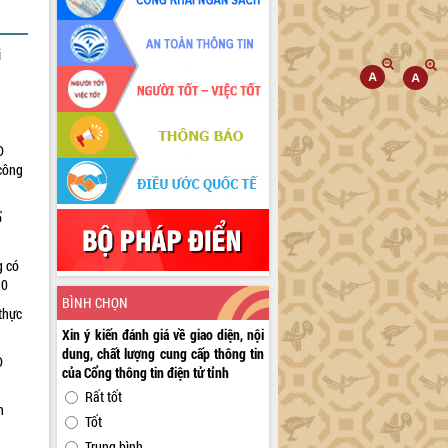
i
D
 công
ổ
g có
30
BÌNH CHỌN
thực
Xin ý kiến đánh giá về giao diện, nội
dung, chất lượng cung cấp thông tin
D
của Cổng thông tin điện tử tỉnh
Rất tốt
n
Tốt
Trung bình