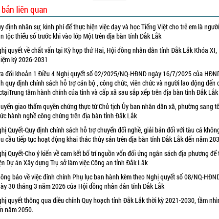
 bản liên quan
y định nhân sự, kinh phí để thực hiện việc dạy và học Tiếng Việt cho trẻ em là ngườ
n tộc thiểu số trước khi vào lớp Một trên địa bàn tỉnh Đắk Lắk
hị quyết về chất vấn tại Kỳ họp thứ Hai, Hội đồng nhân dân tỉnh Đắk Lắk Khóa XI,
iệm kỳ 2026-2031
a đổi khoản 1 Điều 4 Nghị quyết số 02/2025/NQ-HĐND ngày 16/7/2025 của HĐN
nh quy định chính sách hỗ trợ cán bộ , công chức, viên chức và người lao động đến
ctạiTrung tâm hành chính của tỉnh và cấp xã sau sắp xếp trên địa bàn tỉnh Đắk Lắk
uyển giao thẩm quyền chứng thực từ Chủ tịch Ủy ban nhân dân xã, phường sang t
ức hành nghề công chứng trên địa bàn tỉnh Đắk Lắk
hị Quyết-Quy định chính sách hỗ trợ chuyển đổi nghề, giải bản đối với tàu cá khôn
u cầu tiếp tục hoạt động khai thác thủy sản trên địa bàn tỉnh Đắk Lắk đến năm 20
hị Quyết-Cho ý kiến về cam kết bố trí nguồn vốn đối ứng ngân sách địa phương để 
ện Dự án Xây dựng Trụ sở làm việc Công an tỉnh Đắk Lắk
ông báo về việc đính chính Phụ lục ban hành kèm theo Nghị quyết số 08/NQ-HĐN
ày 30 tháng 3 năm 2026 của Hội đồng nhân dân tỉnh Đắk Lắk
hị quyết thông qua điều chỉnh Quy hoạch tỉnh Đắk Lắk thời kỳ 2021-2030, tầm nhì
n năm 2050.