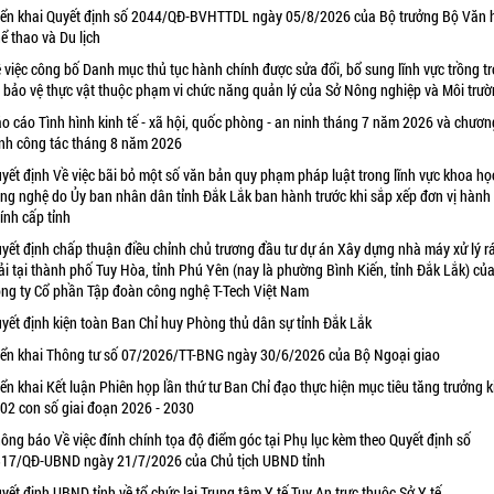
iển khai Quyết định số 2044/QĐ-BVHTTDL ngày 05/8/2026 của Bộ trưởng Bộ Văn 
ể thao và Du lịch
 việc công bố Danh mục thủ tục hành chính được sửa đổi, bổ sung lĩnh vực trồng tr
 bảo vệ thực vật thuộc phạm vi chức năng quản lý của Sở Nông nghiệp và Môi trư
o cáo Tình hình kinh tế - xã hội, quốc phòng - an ninh tháng 7 năm 2026 và chươn
ình công tác tháng 8 năm 2026
yết định Về việc bãi bỏ một số văn bản quy phạm pháp luật trong lĩnh vực khoa họ
ng nghệ do Ủy ban nhân dân tỉnh Đắk Lắk ban hành trước khi sắp xếp đơn vị hành
ính cấp tỉnh
yết định chấp thuận điều chỉnh chủ trương đầu tư dự án Xây dựng nhà máy xử lý r
ải tại thành phố Tuy Hòa, tỉnh Phú Yên (nay là phường Bình Kiến, tỉnh Đắk Lắk) củ
ng ty Cổ phần Tập đoàn công nghệ T-Tech Việt Nam
yết định kiện toàn Ban Chỉ huy Phòng thủ dân sự tỉnh Đắk Lắk
iển khai Thông tư số 07/2026/TT-BNG ngày 30/6/2026 của Bộ Ngoại giao
iển khai Kết luận Phiên họp lần thứ tư Ban Chỉ đạo thực hiện mục tiêu tăng trưởng k
 02 con số giai đoạn 2026 - 2030
ông báo Về việc đính chính tọa độ điểm góc tại Phụ lục kèm theo Quyết định số
17/QĐ-UBND ngày 21/7/2026 của Chủ tịch UBND tỉnh
yết định UBND tỉnh về tổ chức lại Trung tâm Y tế Tuy An trực thuộc Sở Y tế