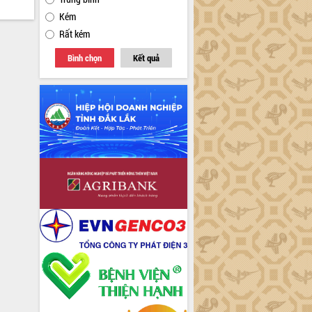
Kém
Rất kém
Bình chọn
Kết quả