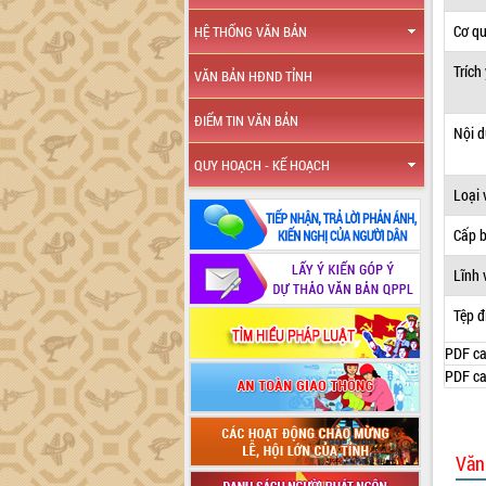
Cơ q
HỆ THỐNG VĂN BẢN
Trích
VĂN BẢN HĐND TỈNH
ĐIỂM TIN VĂN BẢN
Nội 
QUY HOẠCH - KẾ HOẠCH
Loại 
Cấp 
Lĩnh 
Tệp đ
PDF ca
PDF ca
Văn