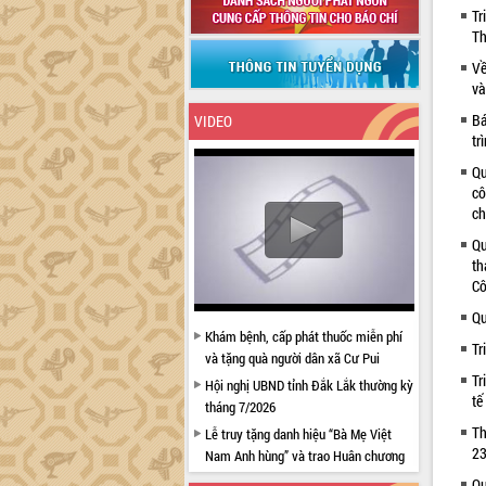
Tr
Th
Về
và
Bá
VIDEO
tr
Qu
cô
ch
Qu
th
Cô
Qu
Khám bệnh, cấp phát thuốc miễn phí
Tr
và tặng quà người dân xã Cư Pui
Tr
Hội nghị UBND tỉnh Đắk Lắk thường kỳ
tế
tháng 7/2026
Th
Lễ truy tặng danh hiệu “Bà Mẹ Việt
23
Nam Anh hùng” và trao Huân chương
Lao động
Qu