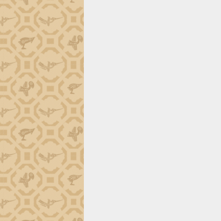
trường Nguyễn Hoàng Hiệp khảo sát
vùng trồng và doanh nghiệp đóng gói
sầu riêng tại Đắk Lắk
Trình diễn nghệ thuật chế biến các
món ăn từ sầu riêng
Đắk Lắk công bố Quy hoạch và xúc
tiến đầu tư tỉnh
Ngành cá ngừ Đắk Lắk chủ động thích
ứng để giữ vững thị trường xuất khẩu
Diễn đàn Kinh tế tư nhân Việt Nam đột
phá cơ chế - Hợp tác công tư
Đề án 06 tạo bước ngoặt đột phá trong
cải cách hành chính tỉnh Đắk Lắk
Kết nối tour, đẩy mạnh chuyển đổi số
để phát triển du lịch Đắk Lắk
Khởi động Dự án Đầu tư xây dựng hạ
tầng kỹ thuật Cụm công nghiệp Tân
Tiến
Gặp mặt các cơ quan báo chí nhân Kỷ
niệm 101 năm Ngày Báo chí Cách
mạng Việt Nam