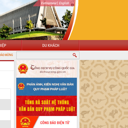
|
Vietnamese
English
IỆP
DU KHÁCH
ẾN VỚI CỔNG THÔNG TIN ĐIỆN TỬ TỈNH ĐẮK LẮK