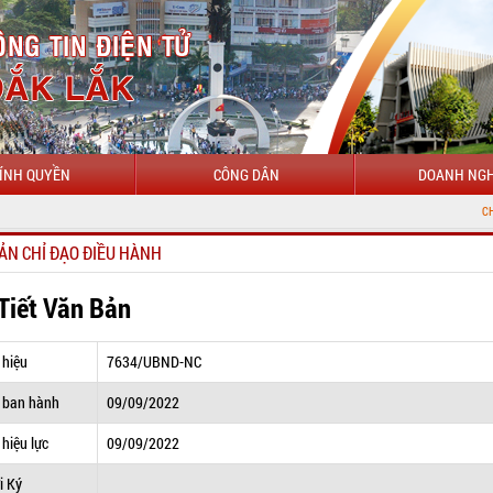
ÍNH QUYỀN
CÔNG DÂN
DOANH NGH
CHÀO MỪNG Đ
ẢN CHỈ ĐẠO ĐIỀU HÀNH
 Tiết Văn Bản
 hiệu
7634/UBND-NC
 ban hành
09/09/2022
hiệu lực
09/09/2022
i Ký