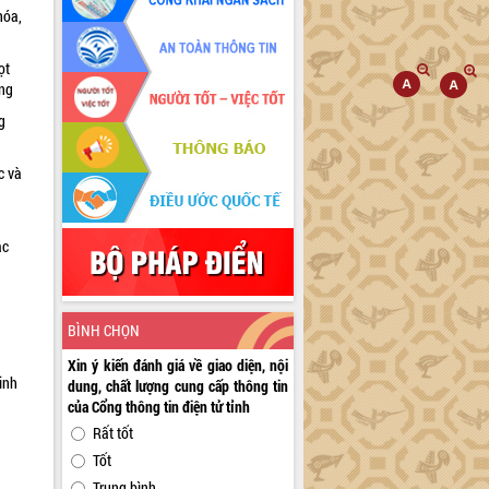
hóa,
ọt
ờng
g
c và
ác
a
BÌNH CHỌN
Xin ý kiến đánh giá về giao diện, nội
inh
dung, chất lượng cung cấp thông tin
của Cổng thông tin điện tử tỉnh
Rất tốt
Tốt
Trung bình