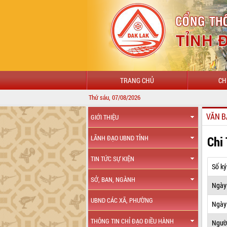
TRANG CHỦ
CH
Thứ sáu, 07/08/2026
VĂN B
GIỚI THIỆU
Chi
LÃNH ĐẠO UBND TỈNH
TIN TỨC SỰ KIỆN
Số ký
SỞ, BAN, NGÀNH
Ngày
UBND CÁC XÃ, PHƯỜNG
Ngày 
THÔNG TIN CHỈ ĐẠO ĐIỀU HÀNH
Ngườ