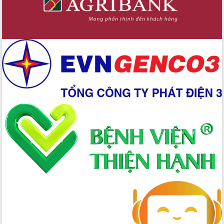
Hồ Thị Nguyên Thảo làm việc tại Trung
tâm Phục vụ hành chính công xã Ea
Phê
Xây dựng nền hành chính số đồng
hành cùng nông dân dân, doanh nghiệp
Giai đoạn 2026-2030, Đắk Lắk phấn
đấu có 77% xã đạt chuẩn nông thôn
mới
Chuyển đổi số 'mở đường' cho nông
nghiệp Đắk Lắk tăng trưởng bứt phá
Triển khai đồng bộ đo đạc, lập hồ sơ
địa chính, hoàn thiện cơ sở dữ liệu đất
đai
Ứng dụng sinh trắc học - Bước tiến
trong hành trình chuyển đổi số tại Đắk
Lắk
Đắk Lắk nâng cao hiệu quả công tác
Đảng từ Sổ tay đảng viên điện tử
Đắk Lắk đẩy mạnh nuôi biển công
nghệ, hướng tới phát triển thủy sản
bền vững