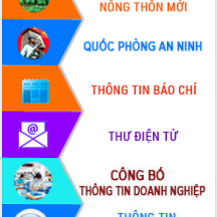
hiện Đề án 06 của Chính phủ
Họp báo thông tin về Hội nghị Công bố
Quy hoạch và Xúc tiến đầu tư tỉnh Đắk
Lắk
Khơi thông điểm nghẽn, đẩy nhanh
giải ngân vốn khắc phục thiên tai
HĐND tỉnh thông qua điều chỉnh Quy
hoạch tỉnh thời kỳ 2021-2030
Hội thảo góp ý hồ sơ điều chỉnh quy
hoạch tỉnh Đắk Lắk thời kỳ 2021-2030,
tầm nhìn đến năm 2050
Nâng cao hiệu quả hoạt động của các
doanh nghiệp nhà nước
Hội nghị triển khai kết nối mạng
truyền số liệu chuyên dùng phục vụ cơ
quan Đảng, Nhà nước
Lễ phát động chuỗi hoạt động chung
tay làm sạch môi trường
Xã Ea Kar bước chuyển mình trong
công tác cải cách hành chính mô hình
mới