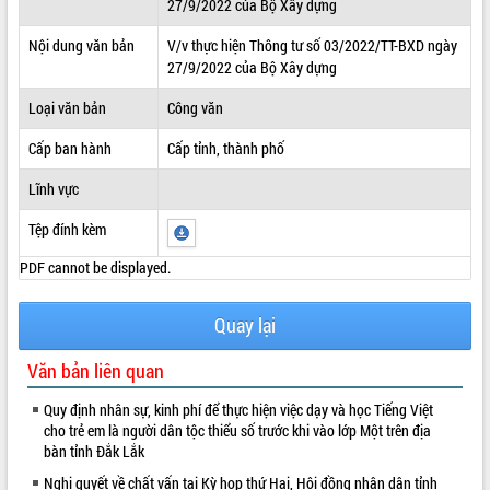
27/9/2022 của Bộ Xây dựng
ĐIỂM TIN VĂN BẢN
Nội dung văn bản
V/v thực hiện Thông tư số 03/2022/TT-BXD ngày
27/9/2022 của Bộ Xây dựng
QUY HOẠCH - KẾ HOẠCH
Loại văn bản
Công văn
Cấp ban hành
Cấp tỉnh, thành phố
Lĩnh vực
Tệp đính kèm
PDF cannot be displayed.
Quay lại
Văn bản liên quan
Quy định nhân sự, kinh phí để thực hiện việc dạy và học Tiếng Việt
cho trẻ em là người dân tộc thiểu số trước khi vào lớp Một trên địa
bàn tỉnh Đắk Lắk
Nghị quyết về chất vấn tại Kỳ họp thứ Hai, Hội đồng nhân dân tỉnh