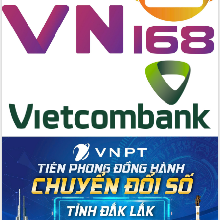
Tập huấn nâng cao năng lực triển khai
chuyển đổi số cho cán bộ, công chức
cấp xã
Đắk Lắk phát động hưởng ứng Ngày
Quyền của người tiêu dùng Việt Nam
2026
Đẩy mạnh cải cách hành chính, quyết
tâm đạt được mục tiêu tăng trưởng
hai con số trong năm 2026
Tổ chức trang trọng Lễ hội Đền thờ
Lương Văn Chánh năm 2026
Phó Bí thư Tỉnh ủy Đắk Lắk Đỗ Hữu
Huy giữ chức Bí thư Đảng ủy Ủy Ban
Nhân dân tỉnh
Bệnh án điện tử thúc đẩy chuyển đổi
số y tế tại Đắk Lắk
Chuyển đổi số thư viện: Mở rộng
không gian tri thức trong thời đại số
Đánh giá, rút kinh nghiệm công tác tổ
chức diễn tập trước ngày bầu cử