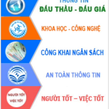
UBND tỉnh họp báo định kỳ tháng 4
năm 2026
Hội thảo khoa học “Giải pháp thúc đẩy
phát triển nền kinh tế xanh tại tỉnh
Đắk Lắk”
Tăng cường giám sát, đôn đốc thực
hiện nhiệm vụ quản lý tài sản công
hàng tuần
Tháo gỡ những vướng mắc, đẩy mạnh
công tác cải cách thủ tục hành chính
tại Trung tâm Phục vụ hành chính
công tỉnh
Đắk Lắk: Tôn vinh 46 giải pháp tại Hội
thi Sáng tạo Kỹ thuật 2024 - 2025
Đắk Lắk rà soát, điều chỉnh Đề án 190
về phát triển nuôi trồng thủy sản
Phó Chủ tịch UBND tỉnh Đắk Lắk
Trương Công Thái kiểm tra thực địa
Dự án cao tốc Khánh Hòa - Buôn Ma
Thuột