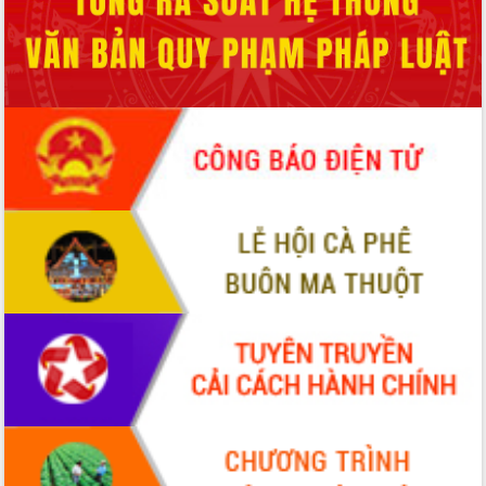
sầu riêng tại Đắk Lắk
Trình diễn nghệ thuật chế biến các
món ăn từ sầu riêng
Đắk Lắk công bố Quy hoạch và xúc
tiến đầu tư tỉnh
Ngành cá ngừ Đắk Lắk chủ động thích
ứng để giữ vững thị trường xuất khẩu
Diễn đàn Kinh tế tư nhân Việt Nam đột
phá cơ chế - Hợp tác công tư
Đề án 06 tạo bước ngoặt đột phá trong
cải cách hành chính tỉnh Đắk Lắk
Kết nối tour, đẩy mạnh chuyển đổi số
để phát triển du lịch Đắk Lắk
Khởi động Dự án Đầu tư xây dựng hạ
tầng kỹ thuật Cụm công nghiệp Tân
Tiến
Gặp mặt các cơ quan báo chí nhân Kỷ
niệm 101 năm Ngày Báo chí Cách
mạng Việt Nam
Đắk Lắk sơ kết 4 năm triển khai thực