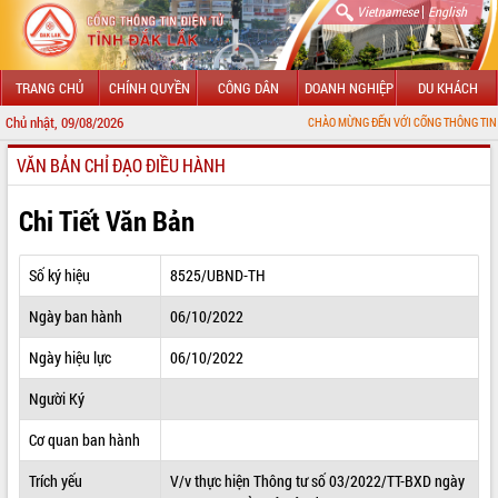
|
Vietnamese
English
TRANG CHỦ
CHÍNH QUYỀN
CÔNG DÂN
DOANH NGHIỆP
DU KHÁCH
Chủ nhật, 09/08/2026
CHÀO MỪNG ĐẾN VỚI CỔNG THÔNG TIN ĐIỆN TỬ TỈNH
VĂN BẢN CHỈ ĐẠO ĐIỀU HÀNH
GIỚI THIỆU
LÃNH ĐẠO UBND TỈNH
Chi Tiết Văn Bản
TIN TỨC SỰ KIỆN
Số ký hiệu
8525/UBND-TH
SỞ, BAN, NGÀNH
Ngày ban hành
06/10/2022
UBND CÁC XÃ, PHƯỜNG
Ngày hiệu lực
06/10/2022
THÔNG TIN CHỈ ĐẠO ĐIỀU HÀNH
Người Ký
HỆ THỐNG VĂN BẢN
Cơ quan ban hành
Trích yếu
V/v thực hiện Thông tư số 03/2022/TT-BXD ngày
VĂN BẢN HĐND TỈNH