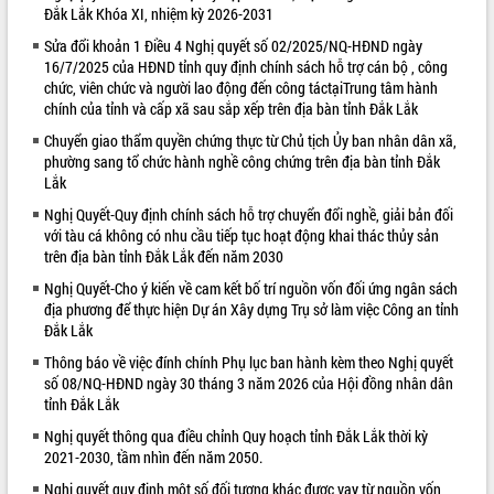
Đắk Lắk Khóa XI, nhiệm kỳ 2026-2031
VIDEO
Sửa đổi khoản 1 Điều 4 Nghị quyết số 02/2025/NQ-HĐND ngày
16/7/2025 của HĐND tỉnh quy định chính sách hỗ trợ cán bộ , công
chức, viên chức và người lao động đến công táctạiTrung tâm hành
chính của tỉnh và cấp xã sau sắp xếp trên địa bàn tỉnh Đắk Lắk
Chuyển giao thẩm quyền chứng thực từ Chủ tịch Ủy ban nhân dân xã,
phường sang tổ chức hành nghề công chứng trên địa bàn tỉnh Đắk
Lắk
Nghị Quyết-Quy định chính sách hỗ trợ chuyển đổi nghề, giải bản đối
với tàu cá không có nhu cầu tiếp tục hoạt động khai thác thủy sản
Trailer Lễ hội Sầu riêng Đắk Lắk năm
trên địa bàn tỉnh Đắk Lắk đến năm 2030
2026
Nghị Quyết-Cho ý kiến về cam kết bố trí nguồn vốn đối ứng ngân sách
Khám bệnh, cấp phát thuốc miễn phí
địa phương để thực hiện Dự án Xây dựng Trụ sở làm việc Công an tỉnh
và tặng quà người dân xã Cư Pui
Đắk Lắk
Hội nghị UBND tỉnh Đắk Lắk thường kỳ
Thông báo về việc đính chính Phụ lục ban hành kèm theo Nghị quyết
tháng 7/2026
số 08/NQ-HĐND ngày 30 tháng 3 năm 2026 của Hội đồng nhân dân
Lễ truy tặng danh hiệu “Bà Mẹ Việt
tỉnh Đắk Lắk
ALBUM ẢNH
Nam Anh hùng” và trao Huân chương
Nghị quyết thông qua điều chỉnh Quy hoạch tỉnh Đắk Lắk thời kỳ
Lao động
2021-2030, tầm nhìn đến năm 2050.
UBND tỉnh Đắk Lắk triển khai nhiệm
Nghị quyết quy định một số đối tượng khác được vay từ nguồn vốn
vụ 6 tháng cuối năm 2026