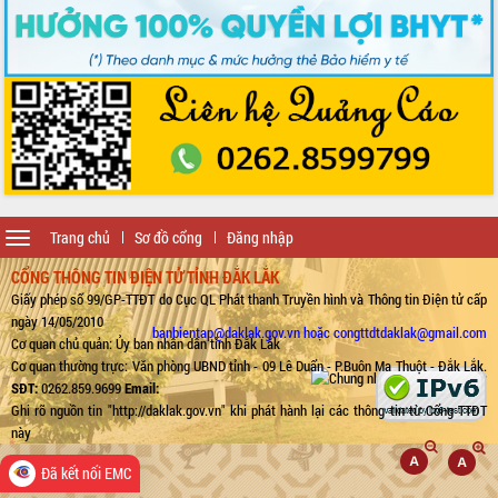
Toggle
Trang chủ
Sơ đồ cổng
Đăng nhập
navigation
CỔNG THÔNG TIN ĐIỆN TỬ TỈNH ĐẮK LẮK
Giấy phép số 99/GP-TTĐT do Cục QL Phát thanh Truyền hình và Thông tin Điện tử cấp
ngày 14/05/2010
banbientap@daklak.gov.vn hoặc congttdtdaklak@gmail.com
Cơ quan chủ quản: Ủy ban nhân dân tỉnh Đắk Lắk
Cơ quan thường trực: Văn phòng UBND tỉnh - 09 Lê Duẩn - P.Buôn Ma Thuột - Đắk Lắk.
SĐT:
0262.859.9699
Email:
Ghi rõ nguồn tin "http://daklak.gov.vn" khi phát hành lại các thông tin từ Cổng TTĐT
này
Đã kết nối EMC