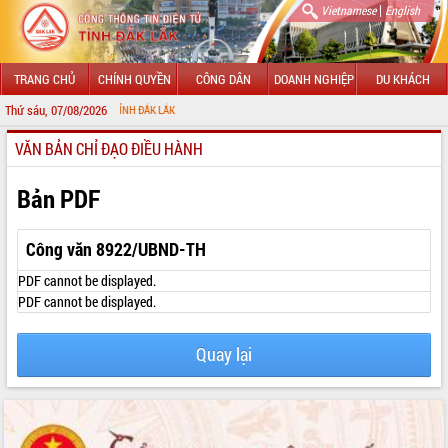
|
Vietnamese
English
TRANG CHỦ
CHÍNH QUYỀN
CÔNG DÂN
DOANH NGHIỆP
DU KHÁCH
Thứ sáu, 07/08/2026
NG TIN ĐIỆN TỬ TỈNH ĐẮK LẮK
VĂN BẢN CHỈ ĐẠO ĐIỀU HÀNH
GIỚI THIỆU
LÃNH ĐẠO UBND TỈNH
Bản PDF
TIN TỨC SỰ KIỆN
Công văn 8922/UBND-TH
SỞ, BAN, NGÀNH
PDF cannot be displayed.
PDF cannot be displayed.
UBND CÁC XÃ, PHƯỜNG
Quay lại
THÔNG TIN CHỈ ĐẠO ĐIỀU HÀNH
HỆ THỐNG VĂN BẢN
VĂN BẢN HĐND TỈNH