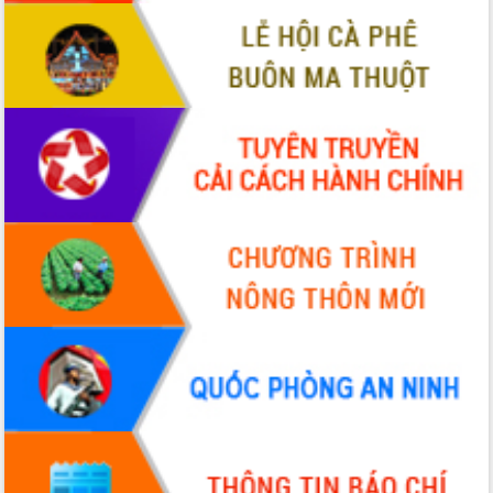
VIDEO
Không có file video nào để phát.
ALBUM ẢNH
LIÊN KẾT WEB