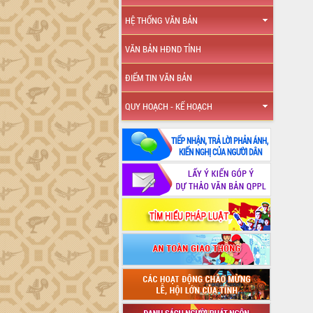
HỆ THỐNG VĂN BẢN
VĂN BẢN HĐND TỈNH
ĐIỂM TIN VĂN BẢN
QUY HOẠCH - KẾ HOẠCH