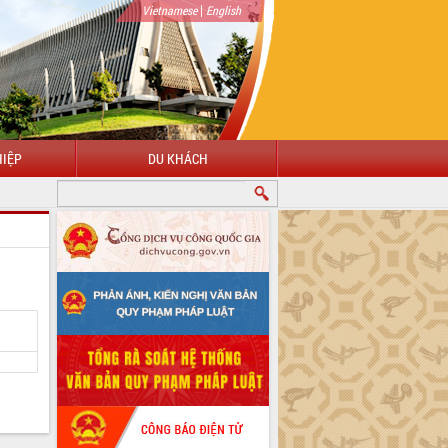
|
Vietnamese
English
IỆP
DU KHÁCH