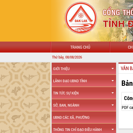
TRANG CHỦ
CH
Thứ bảy, 08/08/2026
VĂN B
GIỚI THIỆU
Bản
LÃNH ĐẠO UBND TỈNH
TIN TỨC SỰ KIỆN
Côn
SỞ, BAN, NGÀNH
PDF ca
UBND CÁC XÃ, PHƯỜNG
THÔNG TIN CHỈ ĐẠO ĐIỀU HÀNH