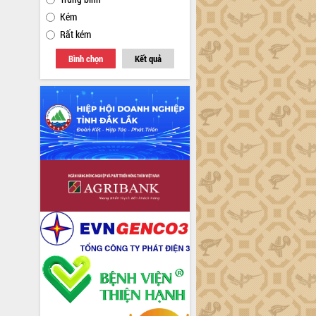
Kém
Rất kém
Bình chọn
Kết quả