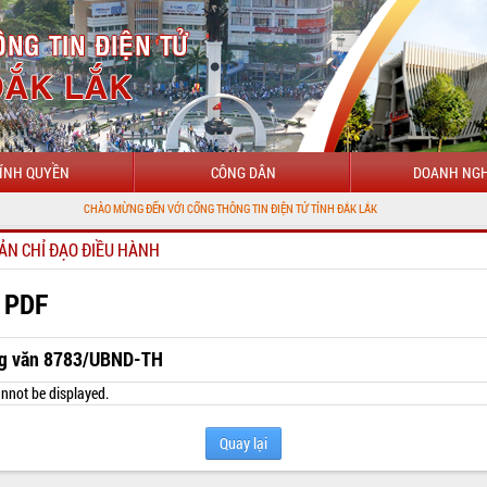
ÍNH QUYỀN
CÔNG DÂN
DOANH NGH
CHÀO MỪNG ĐẾN VỚI CỔNG THÔNG TIN ĐIỆN TỬ TỈNH ĐẮK LẮK
ẢN CHỈ ĐẠO ĐIỀU HÀNH
 PDF
g văn 8783/UBND-TH
nnot be displayed.
Quay lại