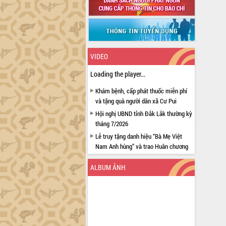
VIDEO
Loading the player...
Khám bệnh, cấp phát thuốc miễn phí
và tặng quà người dân xã Cư Pui
Hội nghị UBND tỉnh Đắk Lắk thường kỳ
tháng 7/2026
Lễ truy tặng danh hiệu “Bà Mẹ Việt
Nam Anh hùng” và trao Huân chương
Lao động
ALBUM ẢNH
UBND tỉnh Đắk Lắk triển khai nhiệm
vụ 6 tháng cuối năm 2026
Kỳ họp thứ Hai, Hội đồng nhân dân
tỉnh khóa XI quyết nghị nhiều nội dung
quan trọng
Bí thư Tỉnh ủy Lương Nguyễn Minh