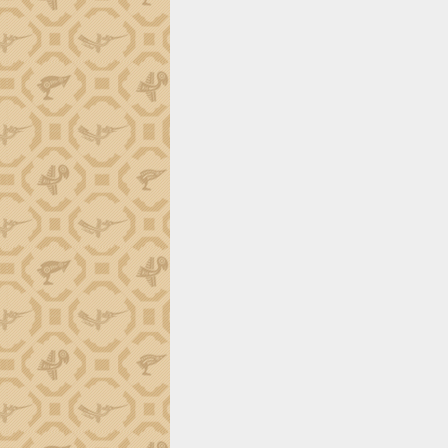
tiến đầu tư tỉnh
Ngành cá ngừ Đắk Lắk chủ động thích
ứng để giữ vững thị trường xuất khẩu
Diễn đàn Kinh tế tư nhân Việt Nam đột
phá cơ chế - Hợp tác công tư
Đề án 06 tạo bước ngoặt đột phá trong
cải cách hành chính tỉnh Đắk Lắk
Kết nối tour, đẩy mạnh chuyển đổi số
để phát triển du lịch Đắk Lắk
Khởi động Dự án Đầu tư xây dựng hạ
tầng kỹ thuật Cụm công nghiệp Tân
Tiến
Gặp mặt các cơ quan báo chí nhân Kỷ
niệm 101 năm Ngày Báo chí Cách
mạng Việt Nam
Đắk Lắk sơ kết 4 năm triển khai thực
hiện Đề án 06 của Chính phủ
Họp báo thông tin về Hội nghị Công bố
Quy hoạch và Xúc tiến đầu tư tỉnh Đắk
Lắk