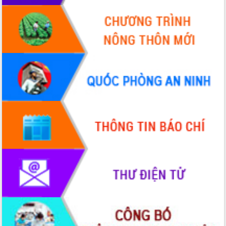
Quy hoạch và Xúc tiến đầu tư tỉnh Đắk
Lắk
Khơi thông điểm nghẽn, đẩy nhanh
giải ngân vốn khắc phục thiên tai
HĐND tỉnh thông qua điều chỉnh Quy
hoạch tỉnh thời kỳ 2021-2030
Hội thảo góp ý hồ sơ điều chỉnh quy
hoạch tỉnh Đắk Lắk thời kỳ 2021-2030,
tầm nhìn đến năm 2050
Nâng cao hiệu quả hoạt động của các
doanh nghiệp nhà nước
Hội nghị triển khai kết nối mạng
truyền số liệu chuyên dùng phục vụ cơ
quan Đảng, Nhà nước
Lễ phát động chuỗi hoạt động chung
tay làm sạch môi trường
Xã Ea Kar bước chuyển mình trong
công tác cải cách hành chính mô hình
mới
UBND tỉnh họp báo định kỳ tháng 4
năm 2026