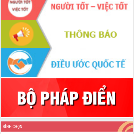
Xây dựng nông thôn mới: Nâng cao đời
sống người dân từ những mô hình thiết
thực
Quyết liệt tháo gỡ vướng mắc, đẩy
nhanh tiến độ các dự án trọng điểm
trong Khu kinh tế Nam Phú Yên
Hòn Yến phát triển du lịch gắn với bảo
tồn biển
Lấy ý kiến điều chỉnh Quy hoạch tỉnh
Đắk Lắk thời kỳ 2021-2030, tầm nhìn
đến năm 2050
Phát động chiến dịch 30 ngày đêm
giải phóng mặt bằng Tuyến đường bộ
ven biển
Đắk Lắk nỗ lực thúc đẩy tăng trưởng
kinh tế từ 10% trở lên trong Quý
II/2026
Đắk Lắk ký kết thỏa thuận hợp tác về
chuyển đổi số giai đoạn 2026 – 2030
với Tập đoàn Bưu chính Viễn thông
BÌNH CHỌN
Việt Nam