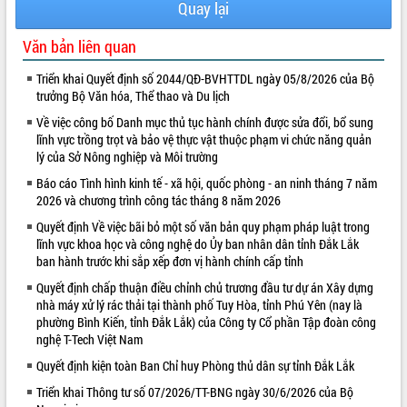
Quay lại
VIDEO
Văn bản liên quan
Triển khai Quyết định số 2044/QĐ-BVHTTDL ngày 05/8/2026 của Bộ
trưởng Bộ Văn hóa, Thể thao và Du lịch
Về việc công bố Danh mục thủ tục hành chính được sửa đổi, bổ sung
lĩnh vực trồng trọt và bảo vệ thực vật thuộc phạm vi chức năng quản
lý của Sở Nông nghiệp và Môi trường
Báo cáo Tình hình kinh tế - xã hội, quốc phòng - an ninh tháng 7 năm
2026 và chương trình công tác tháng 8 năm 2026
Khám bệnh, cấp phát thuốc miễn phí
và tặng quà người dân xã Cư Pui
Quyết định Về việc bãi bỏ một số văn bản quy phạm pháp luật trong
lĩnh vực khoa học và công nghệ do Ủy ban nhân dân tỉnh Đắk Lắk
Hội nghị UBND tỉnh Đắk Lắk thường kỳ
ban hành trước khi sắp xếp đơn vị hành chính cấp tỉnh
tháng 7/2026
Lễ truy tặng danh hiệu “Bà Mẹ Việt
Quyết định chấp thuận điều chỉnh chủ trương đầu tư dự án Xây dựng
nhà máy xử lý rác thải tại thành phố Tuy Hòa, tỉnh Phú Yên (nay là
Nam Anh hùng” và trao Huân chương
phường Bình Kiến, tỉnh Đắk Lắk) của Công ty Cổ phần Tập đoàn công
Lao động
nghệ T-Tech Việt Nam
ALBUM ẢNH
UBND tỉnh Đắk Lắk triển khai nhiệm
vụ 6 tháng cuối năm 2026
Quyết định kiện toàn Ban Chỉ huy Phòng thủ dân sự tỉnh Đắk Lắk
Kỳ họp thứ Hai, Hội đồng nhân dân
Triển khai Thông tư số 07/2026/TT-BNG ngày 30/6/2026 của Bộ
tỉnh khóa XI quyết nghị nhiều nội dung