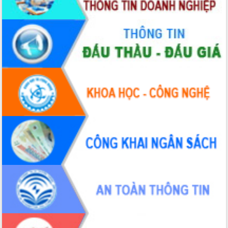
Hội thảo khoa học “Giải pháp thúc đẩy
phát triển nền kinh tế xanh tại tỉnh
Đắk Lắk”
Tăng cường giám sát, đôn đốc thực
hiện nhiệm vụ quản lý tài sản công
hàng tuần
Tháo gỡ những vướng mắc, đẩy mạnh
công tác cải cách thủ tục hành chính
tại Trung tâm Phục vụ hành chính
công tỉnh
Đắk Lắk: Tôn vinh 46 giải pháp tại Hội
thi Sáng tạo Kỹ thuật 2024 - 2025
Đắk Lắk rà soát, điều chỉnh Đề án 190
về phát triển nuôi trồng thủy sản
Phó Chủ tịch UBND tỉnh Đắk Lắk
Trương Công Thái kiểm tra thực địa
Dự án cao tốc Khánh Hòa - Buôn Ma
Thuột
Định vị cà phê Việt Nam như một “di
sản sống” trong dòng chảy toàn cầu