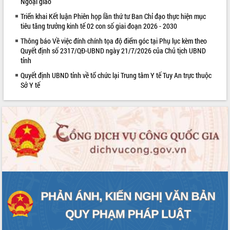
Ngoại giao
quan trọng
Triển khai Kết luận Phiên họp lần thứ tư Ban Chỉ đạo thực hiện mục
Bí thư Tỉnh ủy Lương Nguyễn Minh
tiêu tăng trưởng kinh tế 02 con số giai đoạn 2026 - 2030
Triết thăm, tặng quà người có công với
Thông báo Về việc đính chính tọa độ điểm góc tại Phụ lục kèm theo
cách mạng
Quyết định số 2317/QĐ-UBND ngày 21/7/2026 của Chủ tịch UBND
Rà soát, hoàn thiện hệ thống thiết chế
tỉnh
văn hóa, thể thao đáp ứng yêu cầu
LIÊN KẾT WEB
Quyết định UBND tỉnh về tổ chức lại Trung tâm Y tế Tuy An trực thuộc
phát triển mới
Sở Y tế
Thường trực HĐND tỉnh Đắk Lắk gặp
mặt Đoàn chuyên gia y tế TP. Hồ Chí
Minh
Lễ truy điệu và an táng hài cốt liệt sĩ
tại Nghĩa trang Liệt sĩ xã Sơn Hòa
Bàn giải pháp tháo gỡ khó khăn trong
xuất khẩu sầu riêng và triển khai quy
định EUDR
Thứ trưởng Bộ Nông nghiệp và Môi
trường Nguyễn Hoàng Hiệp khảo sát
vùng trồng và doanh nghiệp đóng gói
sầu riêng tại Đắk Lắk
Trình diễn nghệ thuật chế biến các