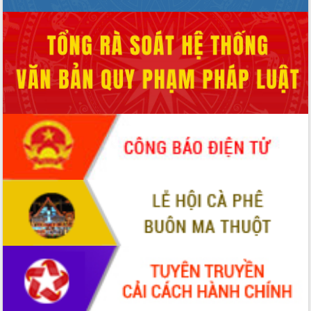
món ăn từ sầu riêng
Đắk Lắk công bố Quy hoạch và xúc
tiến đầu tư tỉnh
Ngành cá ngừ Đắk Lắk chủ động thích
ứng để giữ vững thị trường xuất khẩu
Diễn đàn Kinh tế tư nhân Việt Nam đột
phá cơ chế - Hợp tác công tư
Đề án 06 tạo bước ngoặt đột phá trong
cải cách hành chính tỉnh Đắk Lắk
Kết nối tour, đẩy mạnh chuyển đổi số
để phát triển du lịch Đắk Lắk
Khởi động Dự án Đầu tư xây dựng hạ
tầng kỹ thuật Cụm công nghiệp Tân
Tiến
Gặp mặt các cơ quan báo chí nhân Kỷ
niệm 101 năm Ngày Báo chí Cách
mạng Việt Nam
Đắk Lắk sơ kết 4 năm triển khai thực
hiện Đề án 06 của Chính phủ
Họp báo thông tin về Hội nghị Công bố