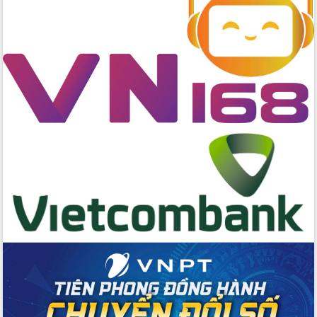
cấp xã
Đắk Lắk phát động hưởng ứng Ngày
Quyền của người tiêu dùng Việt Nam
2026
Đẩy mạnh cải cách hành chính, quyết
tâm đạt được mục tiêu tăng trưởng
hai con số trong năm 2026
Tổ chức trang trọng Lễ hội Đền thờ
Lương Văn Chánh năm 2026
Phó Bí thư Tỉnh ủy Đắk Lắk Đỗ Hữu
Huy giữ chức Bí thư Đảng ủy Ủy Ban
Nhân dân tỉnh
Bệnh án điện tử thúc đẩy chuyển đổi
số y tế tại Đắk Lắk
Chuyển đổi số thư viện: Mở rộng
không gian tri thức trong thời đại số
Đánh giá, rút kinh nghiệm công tác tổ
chức diễn tập trước ngày bầu cử
Chương trình “Gặp gỡ hữu nghị –
Friendship Meeting New Year 2026”