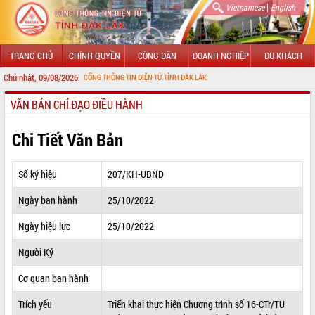
|
Vietnamese
English
TRANG CHỦ
CHÍNH QUYỀN
CÔNG DÂN
DOANH NGHIỆP
DU KHÁCH
Chủ nhật, 09/08/2026
ỪNG ĐẾN VỚI CỔNG THÔNG TIN ĐIỆN TỬ TỈNH ĐẮK LẮK
VĂN BẢN CHỈ ĐẠO ĐIỀU HÀNH
GIỚI THIỆU
LÃNH ĐẠO UBND TỈNH
Chi Tiết Văn Bản
TIN TỨC SỰ KIỆN
Số ký hiệu
207/KH-UBND
SỞ, BAN, NGÀNH
Ngày ban hành
25/10/2022
UBND CÁC XÃ, PHƯỜNG
Ngày hiệu lực
25/10/2022
THÔNG TIN CHỈ ĐẠO ĐIỀU HÀNH
Người Ký
HỆ THỐNG VĂN BẢN
Cơ quan ban hành
Trích yếu
Triển khai thực hiện Chương trình số 16-CTr/TU
VĂN BẢN HĐND TỈNH