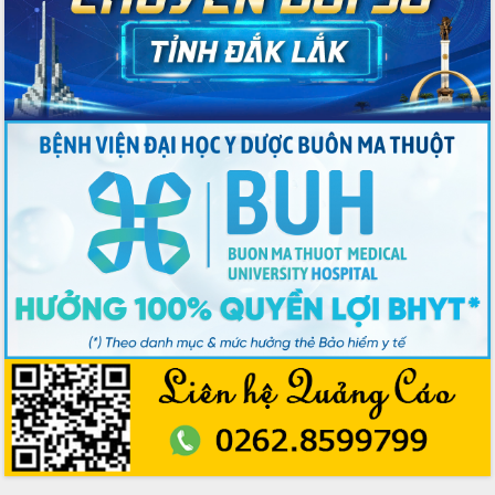
Bầu cử Quốc hội và HĐND: Cử tri Đắk
Lắk gửi gắm niềm tin, kỳ vọng vào lá
phiếu
Đắk Lắk sẵn sàng các điều kiện cho
Ngày hội bầu cử đại biểu Quốc hội
khóa XVI và HĐND các cấp nhiệm kỳ
2026-2031
Đảm bảo cuộc bầu cử đại biểu Quốc
hội và đại biểu HĐND các cấp diễn ra
an toàn, hiệu quả, đúng quy định
Thủ tướng Chính phủ Phạm Minh Chính
kiểm tra, chỉ đạo hoàn thành các dự
án cao tốc và thăm khu tái định cư tại
Đắk Lắk
Sôi nổi Hội đua ngựa truyền thống Gò
Thì Thùng mừng Xuân Bính Ngọ 2026
Lãnh đạo tỉnh dâng hương tưởng niệm
tại Đập Đồng Cam đầu Xuân Bính Ngọ
Ngành nông nghiệp phấn đấu tăng
trưởng đạt 5,86% trong năm 2026
UBND tỉnh Đắk Lắk triển khai công tác