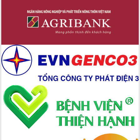
Xây dựng nền hành chính số đồng
hành cùng nông dân dân, doanh nghiệp
Giai đoạn 2026-2030, Đắk Lắk phấn
đấu có 77% xã đạt chuẩn nông thôn
mới
Chuyển đổi số 'mở đường' cho nông
nghiệp Đắk Lắk tăng trưởng bứt phá
Triển khai đồng bộ đo đạc, lập hồ sơ
địa chính, hoàn thiện cơ sở dữ liệu đất
đai
Ứng dụng sinh trắc học - Bước tiến
trong hành trình chuyển đổi số tại Đắk
Lắk
Đắk Lắk nâng cao hiệu quả công tác
Đảng từ Sổ tay đảng viên điện tử
Đắk Lắk đẩy mạnh nuôi biển công
nghệ, hướng tới phát triển thủy sản
bền vững
Tập huấn nâng cao năng lực triển khai
chuyển đổi số cho cán bộ, công chức