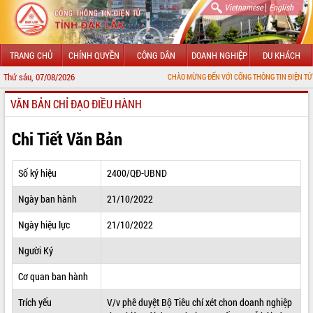
|
Vietnamese
English
TRANG CHỦ
CHÍNH QUYỀN
CÔNG DÂN
DOANH NGHIỆP
DU KHÁCH
Thứ sáu, 07/08/2026
CHÀO MỪNG ĐẾN VỚI CỔNG THÔNG TIN ĐIỆN TỬ TỈNH ĐẮK
VĂN BẢN CHỈ ĐẠO ĐIỀU HÀNH
GIỚI THIỆU
LÃNH ĐẠO UBND TỈNH
Chi Tiết Văn Bản
TIN TỨC SỰ KIỆN
Số ký hiệu
2400/QĐ-UBND
SỞ, BAN, NGÀNH
Ngày ban hành
21/10/2022
UBND CÁC XÃ, PHƯỜNG
Ngày hiệu lực
21/10/2022
THÔNG TIN CHỈ ĐẠO ĐIỀU HÀNH
Người Ký
HỆ THỐNG VĂN BẢN
Cơ quan ban hành
Trích yếu
V/v phê duyệt Bộ Tiêu chí xét chon doanh nghiệp
VĂN BẢN HĐND TỈNH