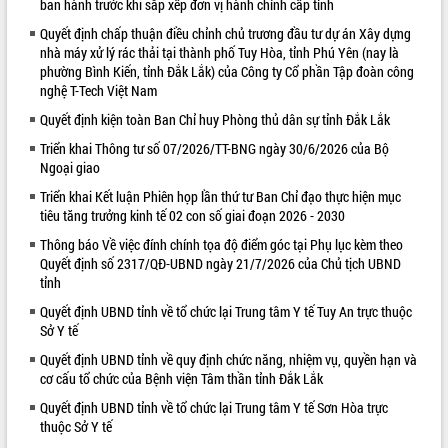
ban hành trước khi sắp xếp đơn vị hành chính cấp tỉnh
VIDEO
Quyết định chấp thuận điều chỉnh chủ trương đầu tư dự án Xây dựng
nhà máy xử lý rác thải tại thành phố Tuy Hòa, tỉnh Phú Yên (nay là
phường Bình Kiến, tỉnh Đắk Lắk) của Công ty Cổ phần Tập đoàn công
nghệ T-Tech Việt Nam
Quyết định kiện toàn Ban Chỉ huy Phòng thủ dân sự tỉnh Đắk Lắk
Triển khai Thông tư số 07/2026/TT-BNG ngày 30/6/2026 của Bộ
Ngoại giao
Triển khai Kết luận Phiên họp lần thứ tư Ban Chỉ đạo thực hiện mục
tiêu tăng trưởng kinh tế 02 con số giai đoạn 2026 - 2030
Khám bệnh, cấp phát thuốc miễn phí
Thông báo Về việc đính chính tọa độ điểm góc tại Phụ lục kèm theo
và tặng quà người dân xã Cư Pui
Quyết định số 2317/QĐ-UBND ngày 21/7/2026 của Chủ tịch UBND
Hội nghị UBND tỉnh Đắk Lắk thường kỳ
tỉnh
tháng 7/2026
Quyết định UBND tỉnh về tổ chức lại Trung tâm Y tế Tuy An trực thuộc
Lễ truy tặng danh hiệu “Bà Mẹ Việt
Sở Y tế
Nam Anh hùng” và trao Huân chương
Lao động
Quyết định UBND tỉnh về quy định chức năng, nhiệm vụ, quyền hạn và
ALBUM ẢNH
cơ cấu tổ chức của Bệnh viện Tâm thần tỉnh Đắk Lắk
UBND tỉnh Đắk Lắk triển khai nhiệm
vụ 6 tháng cuối năm 2026
Quyết định UBND tỉnh về tổ chức lại Trung tâm Y tế Sơn Hòa trực
Kỳ họp thứ Hai, Hội đồng nhân dân
thuộc Sở Y tế
tỉnh khóa XI quyết nghị nhiều nội dung