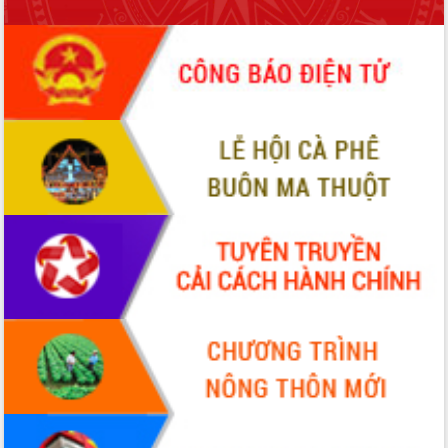
món ăn từ sầu riêng
Đắk Lắk công bố Quy hoạch và xúc
tiến đầu tư tỉnh
Ngành cá ngừ Đắk Lắk chủ động thích
ứng để giữ vững thị trường xuất khẩu
Diễn đàn Kinh tế tư nhân Việt Nam đột
phá cơ chế - Hợp tác công tư
Đề án 06 tạo bước ngoặt đột phá trong
cải cách hành chính tỉnh Đắk Lắk
Kết nối tour, đẩy mạnh chuyển đổi số
để phát triển du lịch Đắk Lắk
Khởi động Dự án Đầu tư xây dựng hạ
tầng kỹ thuật Cụm công nghiệp Tân
Tiến
Gặp mặt các cơ quan báo chí nhân Kỷ
niệm 101 năm Ngày Báo chí Cách
mạng Việt Nam
Đắk Lắk sơ kết 4 năm triển khai thực
hiện Đề án 06 của Chính phủ
Họp báo thông tin về Hội nghị Công bố