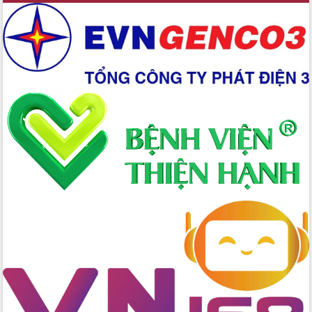
Xây dựng nền hành chính số đồng
hành cùng nông dân dân, doanh nghiệp
Giai đoạn 2026-2030, Đắk Lắk phấn
đấu có 77% xã đạt chuẩn nông thôn
mới
Chuyển đổi số 'mở đường' cho nông
nghiệp Đắk Lắk tăng trưởng bứt phá
Triển khai đồng bộ đo đạc, lập hồ sơ
địa chính, hoàn thiện cơ sở dữ liệu đất
đai
Ứng dụng sinh trắc học - Bước tiến
trong hành trình chuyển đổi số tại Đắk
Lắk
Đắk Lắk nâng cao hiệu quả công tác
Đảng từ Sổ tay đảng viên điện tử
Đắk Lắk đẩy mạnh nuôi biển công
nghệ, hướng tới phát triển thủy sản
bền vững
Tập huấn nâng cao năng lực triển khai
chuyển đổi số cho cán bộ, công chức