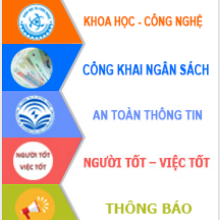
Hội thảo khoa học “Giải pháp thúc đẩy
phát triển nền kinh tế xanh tại tỉnh
Đắk Lắk”
Tăng cường giám sát, đôn đốc thực
hiện nhiệm vụ quản lý tài sản công
hàng tuần
Tháo gỡ những vướng mắc, đẩy mạnh
công tác cải cách thủ tục hành chính
tại Trung tâm Phục vụ hành chính
công tỉnh
Đắk Lắk: Tôn vinh 46 giải pháp tại Hội
thi Sáng tạo Kỹ thuật 2024 - 2025
Đắk Lắk rà soát, điều chỉnh Đề án 190
về phát triển nuôi trồng thủy sản
Phó Chủ tịch UBND tỉnh Đắk Lắk
Trương Công Thái kiểm tra thực địa
Dự án cao tốc Khánh Hòa - Buôn Ma
Thuột
Định vị cà phê Việt Nam như một “di
sản sống” trong dòng chảy toàn cầu