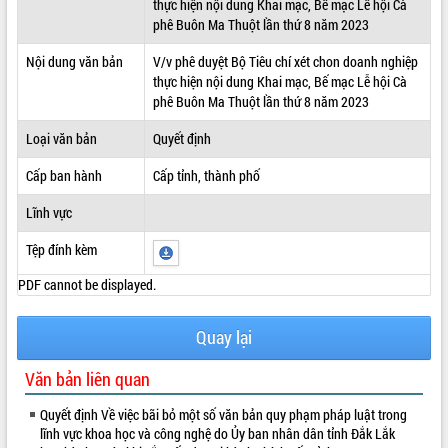
thực hiện nội dung Khai mạc, Bế mạc Lễ hội Cà
phê Buôn Ma Thuột lần thứ 8 năm 2023
ĐIỂM TIN VĂN BẢN
Nội dung văn bản
V/v phê duyệt Bộ Tiêu chí xét chon doanh nghiệp
QUY HOẠCH - KẾ HOẠCH
thực hiện nội dung Khai mạc, Bế mạc Lễ hội Cà
phê Buôn Ma Thuột lần thứ 8 năm 2023
Loại văn bản
Quyết định
Cấp ban hành
Cấp tỉnh, thành phố
Lĩnh vực
Tệp đính kèm
PDF cannot be displayed.
Quay lại
Văn bản liên quan
Quyết định Về việc bãi bỏ một số văn bản quy phạm pháp luật trong
lĩnh vực khoa học và công nghệ do Ủy ban nhân dân tỉnh Đắk Lắk