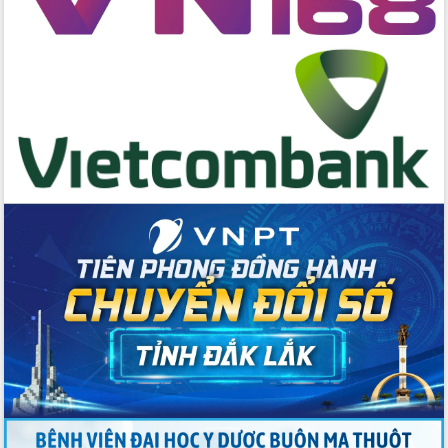
cấp xã
Đắk Lắk phát động hưởng ứng Ngày
Quyền của người tiêu dùng Việt Nam
2026
Đẩy mạnh cải cách hành chính, quyết
tâm đạt được mục tiêu tăng trưởng
hai con số trong năm 2026
Tổ chức trang trọng Lễ hội Đền thờ
Lương Văn Chánh năm 2026
Phó Bí thư Tỉnh ủy Đắk Lắk Đỗ Hữu
Huy giữ chức Bí thư Đảng ủy Ủy Ban
Nhân dân tỉnh
Bệnh án điện tử thúc đẩy chuyển đổi
số y tế tại Đắk Lắk
Chuyển đổi số thư viện: Mở rộng
không gian tri thức trong thời đại số
Đánh giá, rút kinh nghiệm công tác tổ
chức diễn tập trước ngày bầu cử
Chương trình “Gặp gỡ hữu nghị –
Friendship Meeting New Year 2026”