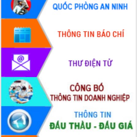
Quy hoạch và Xúc tiến đầu tư tỉnh Đắk
Lắk
Khơi thông điểm nghẽn, đẩy nhanh
giải ngân vốn khắc phục thiên tai
HĐND tỉnh thông qua điều chỉnh Quy
hoạch tỉnh thời kỳ 2021-2030
Hội thảo góp ý hồ sơ điều chỉnh quy
hoạch tỉnh Đắk Lắk thời kỳ 2021-2030,
tầm nhìn đến năm 2050
Nâng cao hiệu quả hoạt động của các
doanh nghiệp nhà nước
Hội nghị triển khai kết nối mạng
truyền số liệu chuyên dùng phục vụ cơ
quan Đảng, Nhà nước
Lễ phát động chuỗi hoạt động chung
tay làm sạch môi trường
Xã Ea Kar bước chuyển mình trong
công tác cải cách hành chính mô hình
mới
UBND tỉnh họp báo định kỳ tháng 4
năm 2026