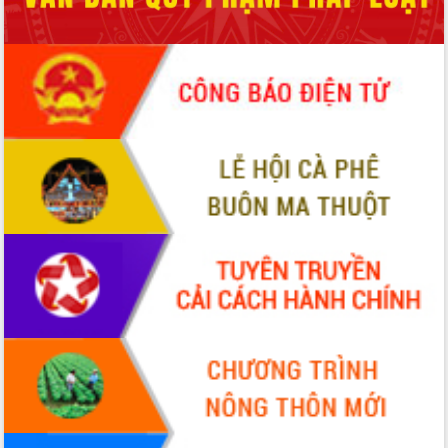
món ăn từ sầu riêng
Đắk Lắk công bố Quy hoạch và xúc
tiến đầu tư tỉnh
Ngành cá ngừ Đắk Lắk chủ động thích
ứng để giữ vững thị trường xuất khẩu
Diễn đàn Kinh tế tư nhân Việt Nam đột
phá cơ chế - Hợp tác công tư
Đề án 06 tạo bước ngoặt đột phá trong
cải cách hành chính tỉnh Đắk Lắk
Kết nối tour, đẩy mạnh chuyển đổi số
để phát triển du lịch Đắk Lắk
Khởi động Dự án Đầu tư xây dựng hạ
tầng kỹ thuật Cụm công nghiệp Tân
Tiến
Gặp mặt các cơ quan báo chí nhân Kỷ
niệm 101 năm Ngày Báo chí Cách
mạng Việt Nam
Đắk Lắk sơ kết 4 năm triển khai thực
hiện Đề án 06 của Chính phủ
Họp báo thông tin về Hội nghị Công bố