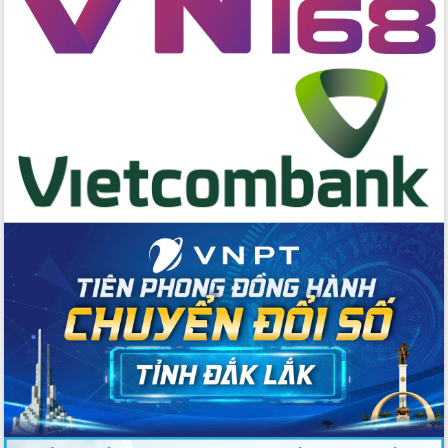
cấp xã
Đắk Lắk phát động hưởng ứng Ngày
Quyền của người tiêu dùng Việt Nam
2026
Đẩy mạnh cải cách hành chính, quyết
tâm đạt được mục tiêu tăng trưởng
hai con số trong năm 2026
Tổ chức trang trọng Lễ hội Đền thờ
Lương Văn Chánh năm 2026
Phó Bí thư Tỉnh ủy Đắk Lắk Đỗ Hữu
Huy giữ chức Bí thư Đảng ủy Ủy Ban
Nhân dân tỉnh
Bệnh án điện tử thúc đẩy chuyển đổi
số y tế tại Đắk Lắk
Chuyển đổi số thư viện: Mở rộng
không gian tri thức trong thời đại số
Đánh giá, rút kinh nghiệm công tác tổ
chức diễn tập trước ngày bầu cử
Chương trình “Gặp gỡ hữu nghị –
Friendship Meeting New Year 2026”