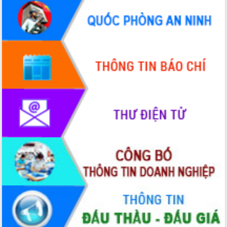
Quy hoạch và Xúc tiến đầu tư tỉnh Đắk
Lắk
Khơi thông điểm nghẽn, đẩy nhanh
giải ngân vốn khắc phục thiên tai
HĐND tỉnh thông qua điều chỉnh Quy
hoạch tỉnh thời kỳ 2021-2030
Hội thảo góp ý hồ sơ điều chỉnh quy
hoạch tỉnh Đắk Lắk thời kỳ 2021-2030,
tầm nhìn đến năm 2050
Nâng cao hiệu quả hoạt động của các
doanh nghiệp nhà nước
Hội nghị triển khai kết nối mạng
truyền số liệu chuyên dùng phục vụ cơ
quan Đảng, Nhà nước
Lễ phát động chuỗi hoạt động chung
tay làm sạch môi trường
Xã Ea Kar bước chuyển mình trong
công tác cải cách hành chính mô hình
mới
UBND tỉnh họp báo định kỳ tháng 4
năm 2026