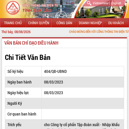
|
Vietnamese
English
TRANG CHỦ
CHÍNH QUYỀN
CÔNG DÂN
DOANH NGHIỆP
DU KHÁCH
Thứ bảy, 08/08/2026
CHÀO MỪNG ĐẾN VỚI CỔNG THÔNG TIN ĐIỆN TỬ TỈNH ĐẮK LẮ
VĂN BẢN CHỈ ĐẠO ĐIỀU HÀNH
GIỚI THIỆU
LÃNH ĐẠO UBND TỈNH
Chi Tiết Văn Bản
TIN TỨC SỰ KIỆN
Số ký hiệu
404/QĐ-UBND
SỞ, BAN, NGÀNH
Ngày ban hành
08/03/2023
UBND CÁC XÃ, PHƯỜNG
Ngày hiệu lực
08/03/2023
THÔNG TIN CHỈ ĐẠO ĐIỀU HÀNH
Người Ký
HỆ THỐNG VĂN BẢN
Cơ quan ban hành
Trích yếu
cho Công ty cổ phấn Tập đoàn xuất - Nhập khẩu
VĂN BẢN HĐND TỈNH