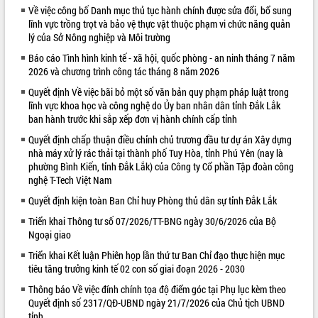
Về việc công bố Danh mục thủ tục hành chính được sửa đổi, bổ sung
VIDEO
lĩnh vực trồng trọt và bảo vệ thực vật thuộc phạm vi chức năng quản
lý của Sở Nông nghiệp và Môi trường
Báo cáo Tình hình kinh tế - xã hội, quốc phòng - an ninh tháng 7 năm
2026 và chương trình công tác tháng 8 năm 2026
Quyết định Về việc bãi bỏ một số văn bản quy phạm pháp luật trong
lĩnh vực khoa học và công nghệ do Ủy ban nhân dân tỉnh Đắk Lắk
ban hành trước khi sắp xếp đơn vị hành chính cấp tỉnh
Quyết định chấp thuận điều chỉnh chủ trương đầu tư dự án Xây dựng
nhà máy xử lý rác thải tại thành phố Tuy Hòa, tỉnh Phú Yên (nay là
Khám bệnh, cấp phát thuốc miễn phí
phường Bình Kiến, tỉnh Đắk Lắk) của Công ty Cổ phần Tập đoàn công
và tặng quà người dân xã Cư Pui
nghệ T-Tech Việt Nam
Hội nghị UBND tỉnh Đắk Lắk thường kỳ
Quyết định kiện toàn Ban Chỉ huy Phòng thủ dân sự tỉnh Đắk Lắk
tháng 7/2026
Triển khai Thông tư số 07/2026/TT-BNG ngày 30/6/2026 của Bộ
Lễ truy tặng danh hiệu “Bà Mẹ Việt
Ngoại giao
Nam Anh hùng” và trao Huân chương
Lao động
Triển khai Kết luận Phiên họp lần thứ tư Ban Chỉ đạo thực hiện mục
ALBUM ẢNH
tiêu tăng trưởng kinh tế 02 con số giai đoạn 2026 - 2030
UBND tỉnh Đắk Lắk triển khai nhiệm
vụ 6 tháng cuối năm 2026
Thông báo Về việc đính chính tọa độ điểm góc tại Phụ lục kèm theo
Kỳ họp thứ Hai, Hội đồng nhân dân
Quyết định số 2317/QĐ-UBND ngày 21/7/2026 của Chủ tịch UBND
tỉnh
tỉnh khóa XI quyết nghị nhiều nội dung