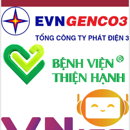
Xây dựng nền hành chính số đồng
hành cùng nông dân dân, doanh nghiệp
Giai đoạn 2026-2030, Đắk Lắk phấn
đấu có 77% xã đạt chuẩn nông thôn
mới
Chuyển đổi số 'mở đường' cho nông
nghiệp Đắk Lắk tăng trưởng bứt phá
Triển khai đồng bộ đo đạc, lập hồ sơ
địa chính, hoàn thiện cơ sở dữ liệu đất
đai
Ứng dụng sinh trắc học - Bước tiến
trong hành trình chuyển đổi số tại Đắk
Lắk
Đắk Lắk nâng cao hiệu quả công tác
Đảng từ Sổ tay đảng viên điện tử
Đắk Lắk đẩy mạnh nuôi biển công
nghệ, hướng tới phát triển thủy sản
bền vững
Tập huấn nâng cao năng lực triển khai
chuyển đổi số cho cán bộ, công chức