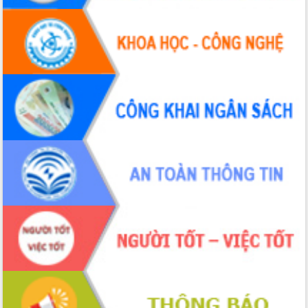
Hội thảo khoa học “Giải pháp thúc đẩy
phát triển nền kinh tế xanh tại tỉnh
Đắk Lắk”
Tăng cường giám sát, đôn đốc thực
hiện nhiệm vụ quản lý tài sản công
hàng tuần
Tháo gỡ những vướng mắc, đẩy mạnh
công tác cải cách thủ tục hành chính
tại Trung tâm Phục vụ hành chính
công tỉnh
Đắk Lắk: Tôn vinh 46 giải pháp tại Hội
thi Sáng tạo Kỹ thuật 2024 - 2025
Đắk Lắk rà soát, điều chỉnh Đề án 190
về phát triển nuôi trồng thủy sản
Phó Chủ tịch UBND tỉnh Đắk Lắk
Trương Công Thái kiểm tra thực địa
Dự án cao tốc Khánh Hòa - Buôn Ma
Thuột
Định vị cà phê Việt Nam như một “di
sản sống” trong dòng chảy toàn cầu