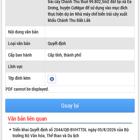
trái cây Chánh Thu thuê 99.802,5m2 đất tại xã Ea
Drơng, huyện CưMgar để sử dụng vào mục đích
ĐIỂM TIN VĂN BẢN
thực hiện dự án Nhà máy chế biến trái cây xuất
khẩu Chánh Thu Đắk Lắk
QUY HOẠCH - KẾ HOẠCH
Nội dung văn bản
Loại văn bản
Quyết định
Cấp ban hành
Cấp tỉnh, thành phố
Lĩnh vực
Tệp đính kèm
PDF cannot be displayed.
Quay lại
Văn bản liên quan
Triển khai Quyết định số 2044/QĐ-BVHTTDL ngày 05/8/2026 của Bộ
trưởng Bộ Văn hóa, Thể thao và Du lịch