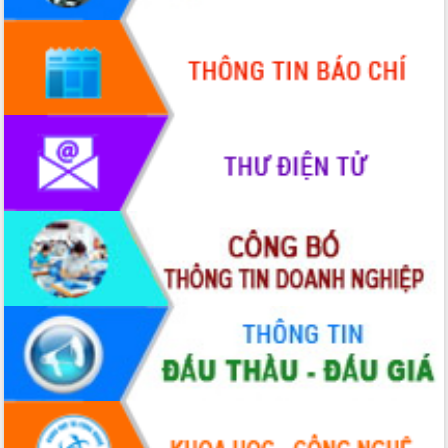
Hội thảo góp ý hồ sơ điều chỉnh quy
hoạch tỉnh Đắk Lắk thời kỳ 2021-2030,
tầm nhìn đến năm 2050
Nâng cao hiệu quả hoạt động của các
doanh nghiệp nhà nước
Hội nghị triển khai kết nối mạng
truyền số liệu chuyên dùng phục vụ cơ
quan Đảng, Nhà nước
Lễ phát động chuỗi hoạt động chung
tay làm sạch môi trường
Xã Ea Kar bước chuyển mình trong
công tác cải cách hành chính mô hình
mới
UBND tỉnh họp báo định kỳ tháng 4
năm 2026
Hội thảo khoa học “Giải pháp thúc đẩy
phát triển nền kinh tế xanh tại tỉnh
Đắk Lắk”
Tăng cường giám sát, đôn đốc thực
hiện nhiệm vụ quản lý tài sản công
hàng tuần