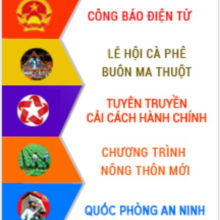
phá cơ chế - Hợp tác công tư
Đề án 06 tạo bước ngoặt đột phá trong
cải cách hành chính tỉnh Đắk Lắk
Kết nối tour, đẩy mạnh chuyển đổi số
để phát triển du lịch Đắk Lắk
Khởi động Dự án Đầu tư xây dựng hạ
tầng kỹ thuật Cụm công nghiệp Tân
Tiến
Gặp mặt các cơ quan báo chí nhân Kỷ
niệm 101 năm Ngày Báo chí Cách
mạng Việt Nam
Đắk Lắk sơ kết 4 năm triển khai thực
hiện Đề án 06 của Chính phủ
Họp báo thông tin về Hội nghị Công bố
Quy hoạch và Xúc tiến đầu tư tỉnh Đắk
Lắk
Khơi thông điểm nghẽn, đẩy nhanh
giải ngân vốn khắc phục thiên tai
HĐND tỉnh thông qua điều chỉnh Quy
hoạch tỉnh thời kỳ 2021-2030