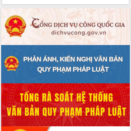
phát triển mới
Thường trực HĐND tỉnh Đắk Lắk gặp
mặt Đoàn chuyên gia y tế TP. Hồ Chí
Minh
Lễ truy điệu và an táng hài cốt liệt sĩ
tại Nghĩa trang Liệt sĩ xã Sơn Hòa
Bàn giải pháp tháo gỡ khó khăn trong
xuất khẩu sầu riêng và triển khai quy
định EUDR
Thứ trưởng Bộ Nông nghiệp và Môi
trường Nguyễn Hoàng Hiệp khảo sát
vùng trồng và doanh nghiệp đóng gói
sầu riêng tại Đắk Lắk
Trình diễn nghệ thuật chế biến các
món ăn từ sầu riêng
Đắk Lắk công bố Quy hoạch và xúc
tiến đầu tư tỉnh
Ngành cá ngừ Đắk Lắk chủ động thích
ứng để giữ vững thị trường xuất khẩu
Diễn đàn Kinh tế tư nhân Việt Nam đột