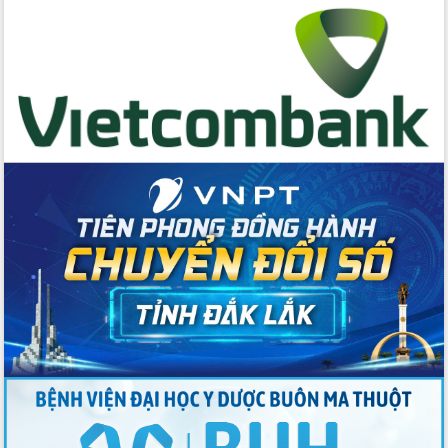
hai con số trong năm 2026
Tổ chức trang trọng Lễ hội Đền thờ
Lương Văn Chánh năm 2026
Phó Bí thư Tỉnh ủy Đắk Lắk Đỗ Hữu
Huy giữ chức Bí thư Đảng ủy Ủy Ban
Nhân dân tỉnh
Bệnh án điện tử thúc đẩy chuyển đổi
số y tế tại Đắk Lắk
Chuyển đổi số thư viện: Mở rộng
không gian tri thức trong thời đại số
Đánh giá, rút kinh nghiệm công tác tổ
chức diễn tập trước ngày bầu cử
Chương trình “Gặp gỡ hữu nghị –
Friendship Meeting New Year 2026”
Bầu cử Quốc hội và HĐND: Cử tri Đắk
Lắk gửi gắm niềm tin, kỳ vọng vào lá
phiếu
Đắk Lắk sẵn sàng các điều kiện cho
Ngày hội bầu cử đại biểu Quốc hội
khóa XVI và HĐND các cấp nhiệm kỳ