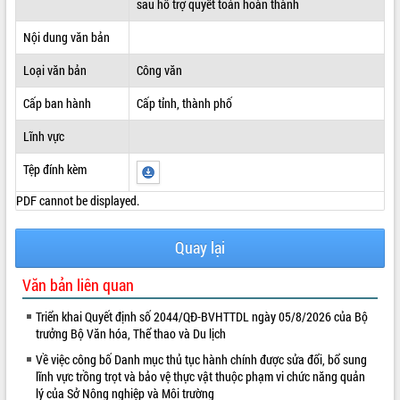
sau hỗ trợ quyết toán hoàn thành
ĐIỂM TIN VĂN BẢN
Nội dung văn bản
QUY HOẠCH - KẾ HOẠCH
Loại văn bản
Công văn
Cấp ban hành
Cấp tỉnh, thành phố
Lĩnh vực
Tệp đính kèm
PDF cannot be displayed.
Quay lại
Văn bản liên quan
Triển khai Quyết định số 2044/QĐ-BVHTTDL ngày 05/8/2026 của Bộ
trưởng Bộ Văn hóa, Thể thao và Du lịch
Về việc công bố Danh mục thủ tục hành chính được sửa đổi, bổ sung
lĩnh vực trồng trọt và bảo vệ thực vật thuộc phạm vi chức năng quản
lý của Sở Nông nghiệp và Môi trường