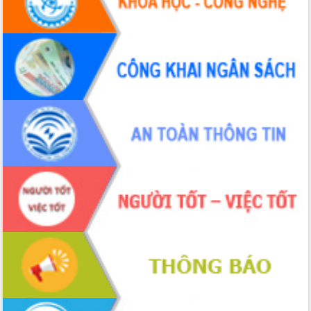
Tháo gỡ những vướng mắc, đẩy mạnh
công tác cải cách thủ tục hành chính
tại Trung tâm Phục vụ hành chính
công tỉnh
Đắk Lắk: Tôn vinh 46 giải pháp tại Hội
thi Sáng tạo Kỹ thuật 2024 - 2025
Đắk Lắk rà soát, điều chỉnh Đề án 190
về phát triển nuôi trồng thủy sản
Phó Chủ tịch UBND tỉnh Đắk Lắk
Trương Công Thái kiểm tra thực địa
Dự án cao tốc Khánh Hòa - Buôn Ma
Thuột
Định vị cà phê Việt Nam như một “di
sản sống” trong dòng chảy toàn cầu
Xây dựng nông thôn mới: Nâng cao đời
sống người dân từ những mô hình thiết
thực
Quyết liệt tháo gỡ vướng mắc, đẩy
nhanh tiến độ các dự án trọng điểm
trong Khu kinh tế Nam Phú Yên