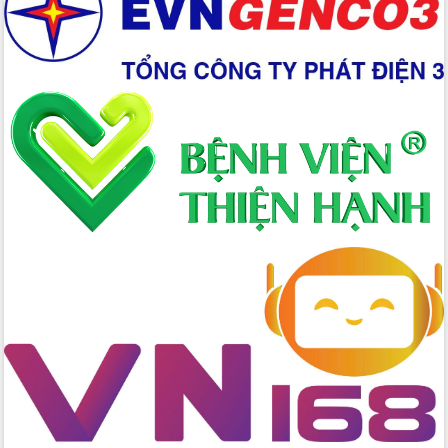
Chuyển đổi số 'mở đường' cho nông
nghiệp Đắk Lắk tăng trưởng bứt phá
Triển khai đồng bộ đo đạc, lập hồ sơ
địa chính, hoàn thiện cơ sở dữ liệu đất
đai
Ứng dụng sinh trắc học - Bước tiến
trong hành trình chuyển đổi số tại Đắk
Lắk
Đắk Lắk nâng cao hiệu quả công tác
Đảng từ Sổ tay đảng viên điện tử
Đắk Lắk đẩy mạnh nuôi biển công
nghệ, hướng tới phát triển thủy sản
bền vững
Tập huấn nâng cao năng lực triển khai
chuyển đổi số cho cán bộ, công chức
cấp xã
Đắk Lắk phát động hưởng ứng Ngày
Quyền của người tiêu dùng Việt Nam
2026
Đẩy mạnh cải cách hành chính, quyết
tâm đạt được mục tiêu tăng trưởng