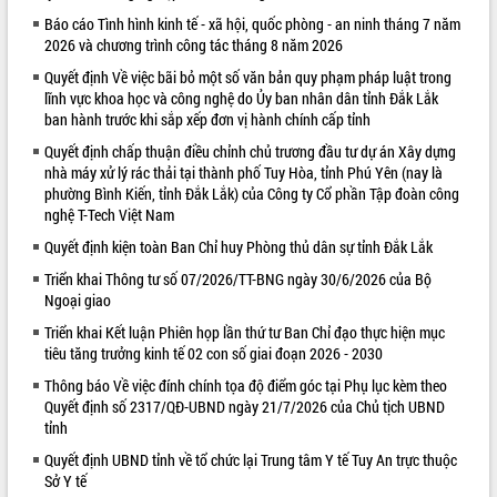
Báo cáo Tình hình kinh tế - xã hội, quốc phòng - an ninh tháng 7 năm
VIDEO
2026 và chương trình công tác tháng 8 năm 2026
Loading the player...
Quyết định Về việc bãi bỏ một số văn bản quy phạm pháp luật trong
lĩnh vực khoa học và công nghệ do Ủy ban nhân dân tỉnh Đắk Lắk
Khám bệnh, cấp phát thuốc miễn phí
ban hành trước khi sắp xếp đơn vị hành chính cấp tỉnh
và tặng quà người dân xã Cư Pui
Quyết định chấp thuận điều chỉnh chủ trương đầu tư dự án Xây dựng
Hội nghị UBND tỉnh Đắk Lắk thường kỳ
nhà máy xử lý rác thải tại thành phố Tuy Hòa, tỉnh Phú Yên (nay là
tháng 7/2026
phường Bình Kiến, tỉnh Đắk Lắk) của Công ty Cổ phần Tập đoàn công
Lễ truy tặng danh hiệu “Bà Mẹ Việt
nghệ T-Tech Việt Nam
Nam Anh hùng” và trao Huân chương
Quyết định kiện toàn Ban Chỉ huy Phòng thủ dân sự tỉnh Đắk Lắk
Lao động
ALBUM ẢNH
UBND tỉnh Đắk Lắk triển khai nhiệm
Triển khai Thông tư số 07/2026/TT-BNG ngày 30/6/2026 của Bộ
Ngoại giao
vụ 6 tháng cuối năm 2026
Kỳ họp thứ Hai, Hội đồng nhân dân
Triển khai Kết luận Phiên họp lần thứ tư Ban Chỉ đạo thực hiện mục
tỉnh khóa XI quyết nghị nhiều nội dung
tiêu tăng trưởng kinh tế 02 con số giai đoạn 2026 - 2030
quan trọng
Thông báo Về việc đính chính tọa độ điểm góc tại Phụ lục kèm theo
Bí thư Tỉnh ủy Lương Nguyễn Minh
Quyết định số 2317/QĐ-UBND ngày 21/7/2026 của Chủ tịch UBND
Triết thăm, tặng quà người có công với
tỉnh
cách mạng
Quyết định UBND tỉnh về tổ chức lại Trung tâm Y tế Tuy An trực thuộc
Rà soát, hoàn thiện hệ thống thiết chế
Sở Y tế
văn hóa, thể thao đáp ứng yêu cầu
LIÊN KẾT WEB