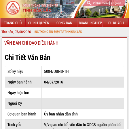
|
Vietnamese
English
TRANG CHỦ
CHÍNH QUYỀN
CÔNG DÂN
DOANH NGHIỆP
DU KHÁCH
Thứ sáu, 07/08/2026
G ĐẾN VỚI CỔNG THÔNG TIN ĐIỆN TỬ TỈNH ĐẮK LẮK
VĂN BẢN CHỈ ĐẠO ĐIỀU HÀNH
GIỚI THIỆU
LÃNH ĐẠO UBND TỈNH
Chi Tiết Văn Bản
TIN TỨC SỰ KIỆN
Số ký hiệu
5084/UBND-TH
SỞ, BAN, NGÀNH
Ngày ban hành
04/07/2016
UBND CÁC XÃ, PHƯỜNG
Ngày hiệu lực
THÔNG TIN CHỈ ĐẠO ĐIỀU HÀNH
Người Ký
HỆ THỐNG VĂN BẢN
Cơ quan ban hành
Ủy ban nhân dân tỉnh
Trích yếu
V/v giao chi tiết vốn đầu tư XDCB nguồn phân bổ
VĂN BẢN HĐND TỈNH