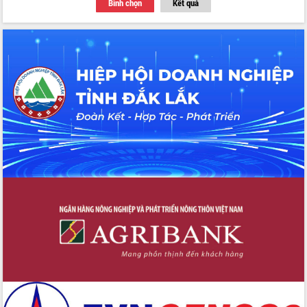
Bình chọn
Kết quả
Tập huấn ứng dụng trí tuệ nhân tạo (AI)
trong thương mại điện tử năm 2026
Đoàn đại biểu Quốc hội tỉnh Đắk Lắk
trao đổi thông tin trước Kỳ họp thứ
nhất, Quốc hội khóa XVI
Quyết liệt cải cách hành chính, khơi
thông nguồn lực phát triển
Nâng cao hiệu lực, hiệu quả HĐND
tỉnh thông qua hiện đại hóa hành chính
Xã Ea Phê gắn cải cách hành chính với
chuyển đổi số
Phó Chủ tịch Thường trực UBND tỉnh
Hồ Thị Nguyên Thảo làm việc tại Trung
tâm Phục vụ hành chính công xã Ea
Phê
Xây dựng nền hành chính số đồng
hành cùng nông dân dân, doanh nghiệp
Giai đoạn 2026-2030, Đắk Lắk phấn
đấu có 77% xã đạt chuẩn nông thôn
mới