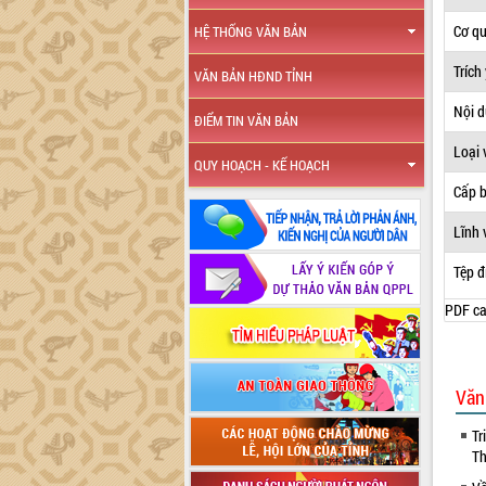
Cơ q
HỆ THỐNG VĂN BẢN
Trích
VĂN BẢN HĐND TỈNH
Nội 
ĐIỂM TIN VĂN BẢN
Loại 
QUY HOẠCH - KẾ HOẠCH
Cấp 
Lĩnh 
Tệp đ
PDF ca
Văn
Tr
Th