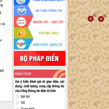
ọt
ờng
g
c và
ác
a
inh
BÌNH CHỌN
Xin ý kiến đánh giá về giao diện, nội
dung, chất lượng cung cấp thông tin
của Cổng thông tin điện tử tỉnh
Rất tốt
Tốt
Trung bình