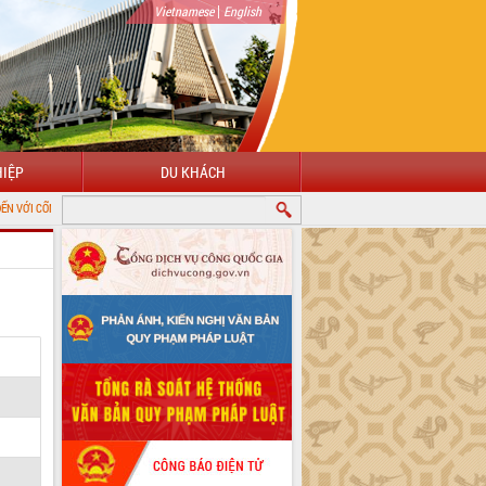
|
Vietnamese
English
IỆP
DU KHÁCH
NG THÔNG TIN ĐIỆN TỬ TỈNH ĐẮK LẮK