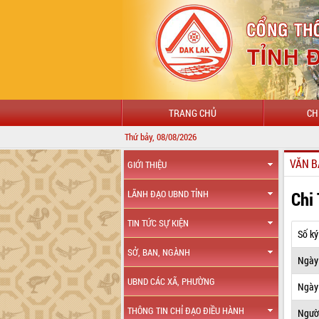
TRANG CHỦ
CH
Thứ bảy, 08/08/2026
VĂN B
GIỚI THIỆU
Chi
LÃNH ĐẠO UBND TỈNH
TIN TỨC SỰ KIỆN
Số ký
SỞ, BAN, NGÀNH
Ngày
UBND CÁC XÃ, PHƯỜNG
Ngày 
THÔNG TIN CHỈ ĐẠO ĐIỀU HÀNH
Ngườ