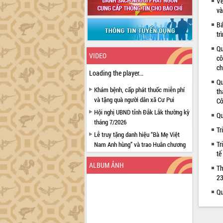
Về
và
Bá
tr
Qu
VIDEO
cô
ch
Loading the player...
Qu
Khám bệnh, cấp phát thuốc miễn phí
th
và tặng quà người dân xã Cư Pui
Cô
Hội nghị UBND tỉnh Đắk Lắk thường kỳ
Qu
tháng 7/2026
Tr
Lễ truy tặng danh hiệu “Bà Mẹ Việt
Tr
Nam Anh hùng” và trao Huân chương
tế
Lao động
ALBUM ẢNH
UBND tỉnh Đắk Lắk triển khai nhiệm
Th
vụ 6 tháng cuối năm 2026
23
Kỳ họp thứ Hai, Hội đồng nhân dân
Qu
tỉnh khóa XI quyết nghị nhiều nội dung
quan trọng
Bí thư Tỉnh ủy Lương Nguyễn Minh