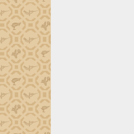
tiến đầu tư tỉnh
Ngành cá ngừ Đắk Lắk chủ động thích
ứng để giữ vững thị trường xuất khẩu
Diễn đàn Kinh tế tư nhân Việt Nam đột
phá cơ chế - Hợp tác công tư
Đề án 06 tạo bước ngoặt đột phá trong
cải cách hành chính tỉnh Đắk Lắk
Kết nối tour, đẩy mạnh chuyển đổi số
để phát triển du lịch Đắk Lắk
Khởi động Dự án Đầu tư xây dựng hạ
tầng kỹ thuật Cụm công nghiệp Tân
Tiến
Gặp mặt các cơ quan báo chí nhân Kỷ
niệm 101 năm Ngày Báo chí Cách
mạng Việt Nam
Đắk Lắk sơ kết 4 năm triển khai thực
hiện Đề án 06 của Chính phủ
Họp báo thông tin về Hội nghị Công bố
Quy hoạch và Xúc tiến đầu tư tỉnh Đắk
Lắk