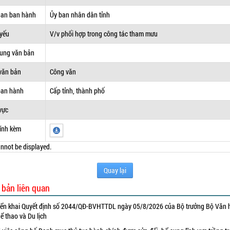
uan ban hành
Ủy ban nhân dân tỉnh
 yếu
V/v phối hợp trong công tác tham mưu
dung văn bản
văn bản
Công văn
ban hành
Cấp tỉnh, thành phố
vực
ính kèm
nnot be displayed.
Quay lại
 bản liên quan
iển khai Quyết định số 2044/QĐ-BVHTTDL ngày 05/8/2026 của Bộ trưởng Bộ Văn 
ể thao và Du lịch