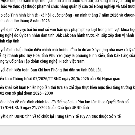
 việc công bố Danh mục thủ tục hành chính được sửa đổi, bổ sung lĩnh vực trồng tr
 bảo vệ thực vật thuộc phạm vi chức năng quản lý của Sở Nông nghiệp và Môi trư
o cáo Tình hình kinh tế - xã hội, quốc phòng - an ninh tháng 7 năm 2026 và chươn
ình công tác tháng 8 năm 2026
yết định Về việc bãi bỏ một số văn bản quy phạm pháp luật trong lĩnh vực khoa họ
ng nghệ do Ủy ban nhân dân tỉnh Đắk Lắk ban hành trước khi sắp xếp đơn vị hành
ính cấp tỉnh
yết định chấp thuận điều chỉnh chủ trương đầu tư dự án Xây dựng nhà máy xử lý r
ải tại thành phố Tuy Hòa, tỉnh Phú Yên (nay là phường Bình Kiến, tỉnh Đắk Lắk) củ
ng ty Cổ phần Tập đoàn công nghệ T-Tech Việt Nam
yết định kiện toàn Ban Chỉ huy Phòng thủ dân sự tỉnh Đắk Lắk
iển khai Thông tư số 07/2026/TT-BNG ngày 30/6/2026 của Bộ Ngoại giao
iển khai Kết luận Phiên họp lần thứ tư Ban Chỉ đạo thực hiện mục tiêu tăng trưởng k
 02 con số giai đoạn 2026 - 2030
ông báo Về việc đính chính tọa độ điểm góc tại Phụ lục kèm theo Quyết định số
17/QĐ-UBND ngày 21/7/2026 của Chủ tịch UBND tỉnh
yết định UBND tỉnh về tổ chức lại Trung tâm Y tế Tuy An trực thuộc Sở Y tế