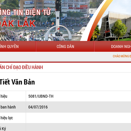
ÍNH QUYỀN
CÔNG DÂN
DOANH NGH
CHÀO MỪNG ĐẾN VỚI CỔ
ẢN CHỈ ĐẠO ĐIỀU HÀNH
 Tiết Văn Bản
 hiệu
5081/UBND-TH
 ban hành
04/07/2016
hiệu lực
i Ký