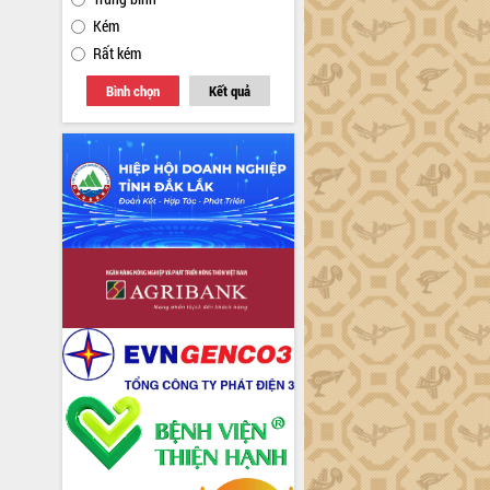
Kém
Rất kém
Bình chọn
Kết quả