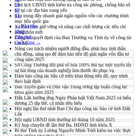
Chủ tịch UBND tỉnh kiểm tra công tác phòng, chống bão số
59
13 tại các địa bàn xung yếu
60
Tập trung đẩy nhanh giải ngân nguồn vốn các chương trình
61
mục tiêu quốc gia
← Đầu tiên
Xã Ea H'leo giữ vững và nâng cao chất lượng các tiêu chí
Trước
nông thôn mới
Tiếp theo
Công bố quyết định của Ban Thường vụ Tỉnh ủy về công tác
Cuối cùng →
cán bộ
Nâng cao trách nhiệm người đứng đầu, phát huy tinh thần
chủ động, sáng tạo để đảm bảo tiến độ giải ngân vốn đầu tư
công năm 2025
Sở Công Thương đột phá số hóa 100% thủ tục trực tuyến lấy
sự hài lòng của doanh nghiệp làm thước đo phục vụ
Đảm bảo công tác bầu cử triển khai đúng tiến độ, quy trình
theo luật định
Ban Tuyên giáo và Dân vận Trung ương tập huấn công tác
khoa giáo năm 2025
Đắk Lắk hưởng ứng Ngày Pháp luật Việt Nam 2025 và biểu
dương 25 tập thể, cá nhân tiêu biểu
Hội nghị lần thứ nhất Ban Chỉ đạo công tác bầu cử tỉnh Đắk
Lắk
Hội nghị UBND tỉnh thường kỳ tháng 10 năm 2025
Kỳ họp chuyên đề lần thứ Ba, HĐND tỉnh khóa X
Bí thư Tỉnh ủy Lương Nguyễn Minh Triết kiểm tra việc thực
hiện chống khai thác IUU