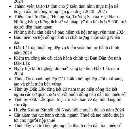
2024
Thành viên UBND tỉnh cho ý kiến tình hình thực hiện kế
hoạch đầu tư công trung hạn giai đoạn 2020 - 2025
Triển lãm lưu động “Hoàng Sa, Trường Sa của Việt Nam -
Những bằng chứng lịch sử và pháp lý” thu hút hơn 5.300 lượt
người đến tham quan
Những điều cần biết về bảo hiểm xã hội tự nguyện năm 2024
Bảo hiểm xã hội đồng hành vì chất lượng cuộc sống Nhân
dân
Đắk Lắk tập huấn nghiệp vụ kiểm soát thủ tục hành chính
năm 2024
Kiểm tra công tác cải cách hành chính tại Ban Dân tộc tỉnh
Đắk Lắk
Ngày hội khởi nghiệp đổi mới sáng tạo tỉnh Đắk Lắk năm
2024
Thúc đẩy doanh nghiệp Đắk Lắk khởi nghiệp, đổi mới sáng
tạo và phát triển bền vững
Tỉnh ủy Đắk Lắk tổng kết 20 năm thực hiện công tác kết
nghĩa các cơ quan, đơn vị với buôn đồng bào dân tộc thiểu số
Tỉnh ủy Đắk Lắk quán triệt các văn bản về đại hội đảng bộ
các cấp
Huyện Krông Pắc sôi nổi Ngày hội chuyển đổi số năm 2024
Cắt giảm thủ tục hành chính, ngành Thuế đã tạo nhiều thuận
lợi cho người nộp thuế
Thúc đẩy vai trò tiên phong của thanh niên dân tộc thiểu số