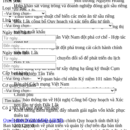
Thứ trưởng Bộ Nông nghiệp và Môi trường Nguyễn Hoàng
Trích yếu
Hiệp khảo sát vùng trồng và doanh nghiệp đóng gói sầu riêng
Loại văn bản
tại Đắk Lắk
Trình diễn nghệ thuật chế biến các món ăn từ sầu riêng
Lĩnh vực
Đắk Lắk công bố Quy hoạch và xúc tiến đầu tư tỉnh
Ngành cá ngừ Đắk Lắk chủ động thích ứng để giữ vững thị
trường xuất khẩu
Ngày ban hành
Diễn đàn Kinh tế tư nhân Việt Nam đột phá cơ chế - Hợp tác
công tư
Đề án 06 tạo bước ngoặt đột phá trong cải cách hành chính
Ngày hiệu lực
tỉnh Đắk Lắk
Kết nối tour, đẩy mạnh chuyển đổi số để phát triển du lịch
Đắk Lắk
Khởi động Dự án Đầu tư xây dựng hạ tầng kỹ thuật Cụm
Cấp ban hành
công nghiệp Tân Tiến
Gặp mặt các cơ quan báo chí nhân Kỷ niệm 101 năm Ngày
Báo chí Cách mạng Việt Nam
Cơ quan ban hành
Đắk Lắk sơ kết 4 năm triển khai thực hiện Đề án 06 của
Chính phủ
Họp báo thông tin về Hội nghị Công bố Quy hoạch và Xúc
tiến đầu tư tỉnh Đắk Lắk
Có
1391
kết quả được tìm thấy
Khơi thông điểm nghẽn, đẩy nhanh giải ngân vốn khắc phục
thiên tai
Quyết định 36/2016/QĐ-UBND
HĐND tỉnh thông qua điều chỉnh Quy hoạch tỉnh thời kỳ
Ban hành Quy định về phát triển và quản lý chợ trên địa bàn tỉnh
2021-2030