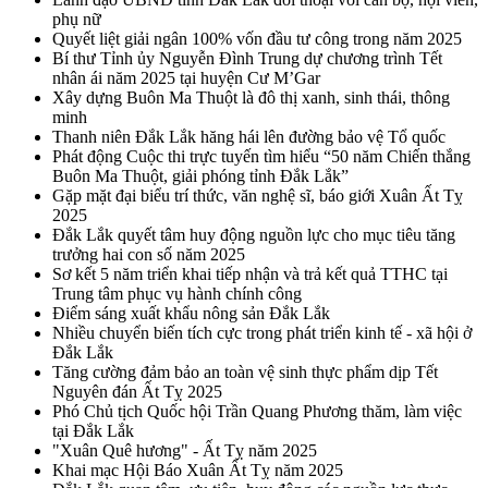
phụ nữ
Quyết liệt giải ngân 100% vốn đầu tư công trong năm 2025
Bí thư Tỉnh ủy Nguyễn Đình Trung dự chương trình Tết
nhân ái năm 2025 tại huyện Cư M’Gar
Xây dựng Buôn Ma Thuột là đô thị xanh, sinh thái, thông
minh
Thanh niên Đắk Lắk hăng hái lên đường bảo vệ Tổ quốc
Phát động Cuộc thi trực tuyến tìm hiểu “50 năm Chiến thắng
Buôn Ma Thuột, giải phóng tỉnh Đắk Lắk”
Gặp mặt đại biểu trí thức, văn nghệ sĩ, báo giới Xuân Ất Tỵ
2025
Đắk Lắk quyết tâm huy động nguồn lực cho mục tiêu tăng
trưởng hai con số năm 2025
Sơ kết 5 năm triển khai tiếp nhận và trả kết quả TTHC tại
Trung tâm phục vụ hành chính công
Điểm sáng xuất khẩu nông sản Đắk Lắk
Nhiều chuyển biến tích cực trong phát triển kinh tế - xã hội ở
Đắk Lắk
Tăng cường đảm bảo an toàn vệ sinh thực phẩm dịp Tết
Nguyên đán Ất Tỵ 2025
Phó Chủ tịch Quốc hội Trần Quang Phương thăm, làm việc
tại Đắk Lắk
"Xuân Quê hương" - Ất Tỵ năm 2025
Khai mạc Hội Báo Xuân Ất Tỵ năm 2025