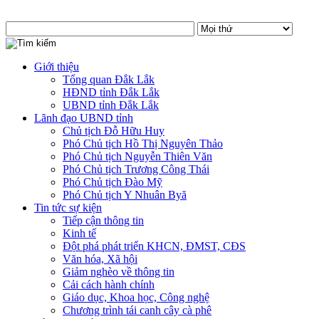
Giới thiệu
Tổng quan Đắk Lắk
HĐND tỉnh Đắk Lắk
UBND tỉnh Đắk Lắk
Lãnh đạo UBND tỉnh
Chủ tịch Đỗ Hữu Huy
Phó Chủ tịch Hồ Thị Nguyên Thảo
Phó Chủ tịch Nguyễn Thiên Văn
Phó Chủ tịch Trương Công Thái
Phó Chủ tịch Đào Mỹ
Phó Chủ tịch Y Nhuân Byă
Tin tức sự kiện
Tiếp cận thông tin
Kinh tế
Đột phá phát triển KHCN, ĐMST, CĐS
Văn hóa, Xã hội
Giảm nghèo về thông tin
Cải cách hành chính
Giáo dục, Khoa học, Công nghệ
Chương trình tái canh cây cà phê