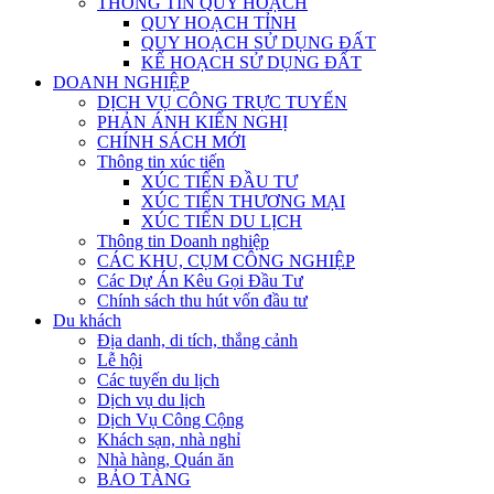
THÔNG TIN QUY HOẠCH
QUY HOẠCH TỈNH
QUY HOẠCH SỬ DỤNG ĐẤT
KẾ HOẠCH SỬ DỤNG ĐẤT
DOANH NGHIỆP
DỊCH VỤ CÔNG TRỰC TUYẾN
PHẢN ÁNH KIẾN NGHỊ
CHÍNH SÁCH MỚI
Thông tin xúc tiến
XÚC TIẾN ĐẦU TƯ
XÚC TIẾN THƯƠNG MẠI
XÚC TIẾN DU LỊCH
Thông tin Doanh nghiệp
CÁC KHU, CỤM CÔNG NGHIỆP
Các Dự Án Kêu Gọi Đầu Tư
Chính sách thu hút vốn đầu tư
Du khách
Địa danh, di tích, thắng cảnh
Lễ hội
Các tuyến du lịch
Dịch vụ du lịch
Dịch Vụ Công Cộng
Khách sạn, nhà nghỉ
Nhà hàng, Quán ăn
BẢO TÀNG