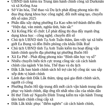
UBND tỉnh kiểm tra Trung tâm hành chính công xã Durkmăn
và xã Krông Ana
Sở Văn hóa, Thể thao và Du lịch phát động phong trào thi
đua ứng dụng khoa học công nghệ, đổi mới sáng tạo, chuyển
đổi số năm 2025
Phấn đấu xây dựng phường Ea Kao sớm trở thành điểm đến
“Hiện đại, văn minh, nghĩa tình, bản sắc”
Xã Krông Pắc tổ chức Lễ phát động thi đua đẩy mạnh ứng
dụng khoa học - công nghệ, chuyển đổi số
Chủ tịch UBND tỉnh Tạ Anh Tuấn thăm, làm việc tại xã biên
giới Ea Bung và đồn Biên phòng cửa khẩu Đắk Ruê
Chủ tịch UBND tỉnh Tạ Anh Tuấn kiểm tra hoạt động vận
hành chính quyền địa phương tại phường Buôn Hồ
Xã Ea Phê - Phát động phong trào “Bình dân học vụ số”
Nhiều chuyển biến tích cực trong công tác cải cách hành
chính của ngành Văn hóa, Thể thao và du lịch
Đắk Lắk ban hành chính sách hỗ trợ cán bộ công tác sau sắp
xếp đơn vị hành chính
Lãnh đạo tỉnh Đắk Lắk thăm, tặng quà gia đình chính sách,
người có công
Phường Buôn Hồ tập trung đổi mới cách vận hành trung tâm
phục vụ hành chính, đáp ứng tốt nhất nhu cầu của nhân dân
Bí thư Tỉnh uỷ Nguyễn Đình Trung kiểm tra vận hành Trung
tâm hành chính công cấp xã
Đắk Lắk khắc phục "điểm nghẽn" cải cách hành chính,