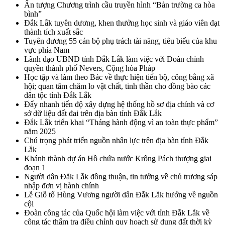
Ấn tượng Chương trình cầu truyền hình “Bản trường ca hòa
bình”
Đắk Lắk tuyên dương, khen thưởng học sinh và giáo viên đạt
thành tích xuất sắc
Tuyên dương 55 cán bộ phụ trách tài năng, tiêu biểu của khu
vực phía Nam
Lãnh đạo UBND tỉnh Đắk Lắk làm việc với Đoàn chính
quyền thành phố Nevers, Cộng hòa Pháp
Học tập và làm theo Bác về thực hiện tiến bộ, công bằng xã
hội; quan tâm chăm lo vật chất, tinh thần cho đồng bào các
dân tộc tỉnh Đắk Lắk
Đẩy nhanh tiến độ xây dựng hệ thống hồ sơ địa chính và cơ
sở dữ liệu đất đai trên địa bàn tỉnh Đắk Lắk
Đắk Lắk triển khai “Tháng hành động vì an toàn thực phẩm”
năm 2025
Chú trọng phát triển nguồn nhân lực trên địa bàn tỉnh Đắk
Lắk
Khánh thành dự án Hồ chứa nước Krông Pách thượng giai
đoạn 1
Người dân Đắk Lắk đồng thuận, tin tưởng về chủ trương sáp
nhập đơn vị hành chính
Lễ Giỗ tổ Hùng Vương người dân Đắk Lắk hướng về nguồn
cội
Đoàn công tác của Quốc hội làm việc với tỉnh Đắk Lắk về
công tác thẩm tra điều chỉnh quy hoạch sử dụng đất thời kỳ