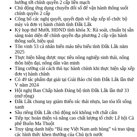
hướng tới chính quyền 2 cấp liền mạch
Chủ động ứng dụng chuyển đổi số để vận hành thông suốt
chính quyền 2 cấp
Công bố các nghị quyết, quyết định về sắp xếp tổ chức bộ
máy và đơn vị hành chính tỉnh Đắk Lắk
Kỳ họp thứ Mười, HĐND tỉnh khóa X: Rà soát, chuẩn bị sẵn
sàng toàn diện để chính quyền địa phương 2 cấp vận hành
thông suốt, hiệu quả
Tôn vinh 53 cá nhân hiến máu tiêu biểu tỉnh Đắk Lắk năm
2025
Thực hiện bằng được mục tiêu nông nghiệp sinh thái, nông
thôn hiện đại, nông dân văn minh
Tăng cường cải cách thủ tục hành chính khi thực hiện sắp xếp
đơn vị hành chính
Có 49 tác phẩm đạt giải tại Giải Báo chí tỉnh Đắk Lắk lần thứ
V năm 2024
Hội nghị Ban Chấp hành Đảng bộ tỉnh Đắk Lắk lần thứ 33
(mở rộng)
Đắk Lắk chung tay giảm thiểu rác thải nhựa, lan tỏa lối sống
xanh
Sầu riêng Đắk Lắk chủ động nói không với chất cấm
Tiếp tục hoàn thiện và nâng cao chất lượng tổ chức Lễ hội Cà
phê Buôn Ma Thuột
Truy tặng danh hiệu “Bà mẹ Việt Nam anh hùng” và trao tặng
các hình thức khen thưởng của Chủ tịch nước