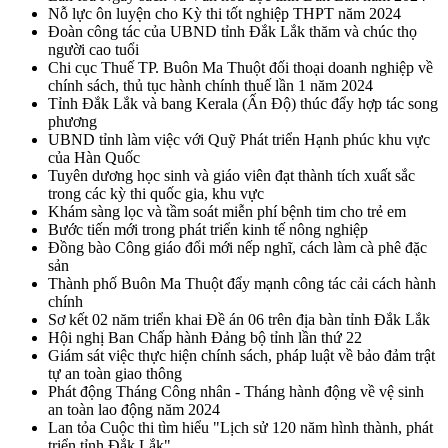
Nỗ lực ôn luyện cho Kỳ thi tốt nghiệp THPT năm 2024
Đoàn công tác của UBND tỉnh Đắk Lắk thăm và chúc thọ
người cao tuổi
Chi cục Thuế TP. Buôn Ma Thuột đối thoại doanh nghiệp về
chính sách, thủ tục hành chính thuế lần 1 năm 2024
Tỉnh Đắk Lắk và bang Kerala (Ấn Độ) thúc đẩy hợp tác song
phương
UBND tỉnh làm việc với Quỹ Phát triển Hạnh phúc khu vực
của Hàn Quốc
Tuyên dương học sinh và giáo viên đạt thành tích xuất sắc
trong các kỳ thi quốc gia, khu vực
Khám sàng lọc và tầm soát miễn phí bệnh tim cho trẻ em
Bước tiến mới trong phát triển kinh tế nông nghiệp
Đồng bào Công giáo đổi mới nếp nghĩ, cách làm cà phê đặc
sản
Thành phố Buôn Ma Thuột đẩy mạnh công tác cải cách hành
chính
Sơ kết 02 năm triển khai Đề án 06 trên địa bàn tỉnh Đắk Lắk
Hội nghị Ban Chấp hành Đảng bộ tỉnh lần thứ 22
Giám sát việc thực hiện chính sách, pháp luật về bảo đảm trật
tự an toàn giao thông
Phát động Tháng Công nhân - Tháng hành động về vệ sinh
an toàn lao động năm 2024
Lan tỏa Cuộc thi tìm hiểu "Lịch sử 120 năm hình thành, phát
triển tỉnh Đắk Lắk"