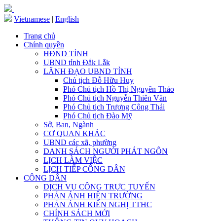
Vietnamese
|
English
Trang chủ
Chính quyền
HĐND TỈNH
UBND tỉnh Đắk Lắk
LÃNH ĐẠO UBND TỈNH
Chủ tịch Đỗ Hữu Huy
Phó Chủ tịch Hồ Thị Nguyên Thảo
Phó Chủ tịch Nguyễn Thiên Văn
Phó Chủ tịch Trương Công Thái
Phó Chủ tịch Đào Mỹ
Sở, Ban, Ngành
CƠ QUAN KHÁC
UBND các xã, phường
DANH SÁCH NGƯỜI PHÁT NGÔN
LỊCH LÀM VIỆC
LỊCH TIẾP CÔNG DÂN
CÔNG DÂN
DỊCH VỤ CÔNG TRỰC TUYẾN
PHẢN ÁNH HIỆN TRƯỜNG
PHẢN ÁNH KIẾN NGHỊ TTHC
CHÍNH SÁCH MỚI