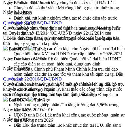
Ngày ban hành:
31/05/2016
Bệnh án điện tử thúc đẩy chuyển đổi số y tế tại Đắk Lắk
Chuyển đổi số thư viện: Mở rộng không gian tri thức trong
Ngày hiệu lực:
thời đại số
Đánh giá, rút kinh nghiệm công tác tổ chức diễn tập trước
Quyết định 23/2016/QĐ-UBND
ngày bầu cử
Quyết định bổ sung Quy định về thời hạn áp dụng đối với giá đất
Chương trình “Gặp gỡ hữu nghị – Friendship Meeting New
tại Quyết định số 43/2014/QĐ-UBND ngày 22/12/2014 của
Year 2026”
UBND tỉnh Ban hành quy định bảng giá các loại đất trên địa bàn
Bầu cử Quốc hội và HĐND: Cử tri Đắk Lắk gửi gắm niềm
tỉnh
tin, kỳ vọng vào lá phiếu
Đắk Lắk sẵn sàng các điều kiện cho Ngày hội bầu cử đại biểu
Bản PDF
Tải về
Quốc hội khóa XVI và HĐND các cấp nhiệm kỳ 2026-2031
Ngày ban hành:
24/05/2016
Đảm bảo cuộc bầu cử đại biểu Quốc hội và đại biểu HĐND
các cấp diễn ra an toàn, hiệu quả, đúng quy định
Ngày hiệu lực:
Thủ tướng Chính phủ Phạm Minh Chính kiểm tra, chỉ đạo
hoàn thành các dự án cao tốc và thăm khu tái định cư tại Đắk
Quyết định 22/2016/QĐ-UBND
Lắk
Quyết định ban hành Quy định về một số chính sách ưu đãi, hỗ trợ,
Sôi nổi Hội đua ngựa truyền thống Gò Thì Thùng mừng
khuyến khích đầu tư và quản lý, khai thác các công trình cấp nước
Xuân Bính Ngọ 2026
sạch nông thôn tập trung trên địa bàn tỉnh Đắk Lắk
Lãnh đạo tỉnh dâng hương tưởng niệm tại Đập Đồng Cam
đầu Xuân Bính Ngọ
Bản PDF
Tải về
Ngành nông nghiệp phấn đấu tăng trưởng đạt 5,86% trong
Ngày ban hành:
20/05/2016
năm 2026
UBND tỉnh Đắk Lắk triển khai công tác quốc phòng, quân sự
Ngày hiệu lực:
địa phương năm 2026
Đắk Lắk tập trung toàn lực khắc phục tồn tại IUU, sẵn sàng