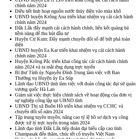
chính năm 2024
Điều tiết linh hoạt nguồn nước thủy điện vào mùa khô
UBND huyện Krông Ana triển khai nhiệm vụ cải cách hành
chính năm 2024
Đắk Lắk đẩy mạnh cải cách hành chính, liên kết quảng bá
tiềm năng để thu hút đầu tư
Huyện Cư Kuin: Đẩy mạnh chuyển đổi số để bứt phá toàn
diện
UBND huyện Ea Kar triển khai nhiệm vụ cải cách hành
chính năm 2024
Huyện Krông Pắc triển khai công tác cải cách hành chính
năm 2024 và ra mắt ứng dụng trực tuyến
Bí thư Tỉnh ủy Nguyễn Đình Trung làm việc với Ban
Thường vụ Huyện ủy Ea Súp
Lãnh đạo UBND tỉnh làm việc với đoàn công tác đại sứ quán
vương quốc Hà Lan
Giám sát việc thực hiện chính sách về hoạt động của đơn vị
sự nghiệp công lập tại UBND tỉnh
UBND Thị xã Buôn Hồ triển khai nhiệm vụ CCHC và
chuyển đổi số năm 2024
Tập trung tuyên truyền, nâng cao tỷ lệ hồ sơ dịch vụ công
được xử lý trực tuyến trong năm 2024
Lãnh đạo tỉnh Đắk Lắk tiếp đoàn đại biểu cấp cao tỉnh
Champasak đến thăm, chúc tết cổ truyền Việt Nam