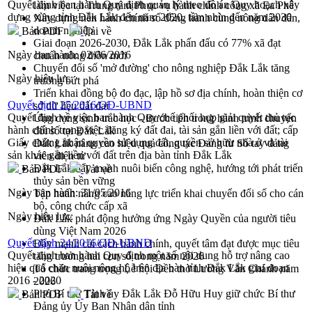
Quyết định ban hành Quy định quản lý theo đồ án Quy hoạch xây
làm việc tại Trung tâm Phục vụ hành chính công xã Ea Phê
dựng vùng tỉnh Đắk Lắk đến năm 2020, tầm nhìn đến năm 2030
Xây dựng nền hành chính số đồng hành cùng nông dân dân,
doanh nghiệp
Bản PDF
Tải về
Giai đoạn 2026-2030, Đắk Lắk phấn đấu có 77% xã đạt
Ngày ban hành:
02/06/2016
chuẩn nông thôn mới
Chuyển đổi số 'mở đường' cho nông nghiệp Đắk Lắk tăng
Ngày hiệu lực:
trưởng bứt phá
Triển khai đồng bộ đo đạc, lập hồ sơ địa chính, hoàn thiện cơ
Quyết định 25/2016/QĐ-UBND
sở dữ liệu đất đai
Quyết định về việc ban hành Quy chế phối hợp giải quyết thủ tục
Ứng dụng sinh trắc học - Bước tiến trong hành trình chuyển
hành chính trong việc đăng ký đất đai, tài sản gắn liền với đất; cấp
đổi số tại Đắk Lắk
Giấy chứng nhận quyền sử dụng đất, quyền sở hữu nhà ở và tài
Đắk Lắk nâng cao hiệu quả công tác Đảng từ Sổ tay đảng
sản khác gắn liền với đất trên địa bàn tỉnh Đắk Lắk
viên điện tử
Đắk Lắk đẩy mạnh nuôi biển công nghệ, hướng tới phát triển
Bản PDF
Tải về
thủy sản bền vững
Ngày ban hành:
31/05/2016
Tập huấn nâng cao năng lực triển khai chuyển đổi số cho cán
bộ, công chức cấp xã
Ngày hiệu lực:
Đắk Lắk phát động hưởng ứng Ngày Quyền của người tiêu
dùng Việt Nam 2026
Quyết định 24/2016/QĐ-UBND
Đẩy mạnh cải cách hành chính, quyết tâm đạt được mục tiêu
Quyết định ban hành Quy định một số nội dung hỗ trợ nâng cao
tăng trưởng hai con số trong năm 2026
hiệu quả chăn nuôi nông hộ trên địa bàn tỉnh Đắk Lắk giai đoạn
Tổ chức trang trọng Lễ hội Đền thờ Lương Văn Chánh năm
2016 - 2020
2026
Phó Bí thư Tỉnh ủy Đắk Lắk Đỗ Hữu Huy giữ chức Bí thư
Bản PDF
Tải về
Đảng ủy Ủy Ban Nhân dân tỉnh