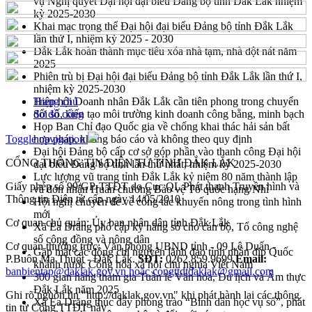
vụ Nghị quyết Đại hội đại biểu Đảng bộ tỉnh Đắk Lắk nhiệm
kỳ 2025-2030
Khai mạc trọng thể Đại hội đại biểu Đảng bộ tỉnh Đắk Lắk
lần thứ I, nhiệm kỳ 2025 - 2030
Đắk Lắk hoàn thành mục tiêu xóa nhà tạm, nhà dột nát năm
2025
Phiên trù bị Đại hội đại biểu Đảng bộ tỉnh Đắk Lắk lần thứ I,
nhiệm kỳ 2025-2030
Hiệp hội Doanh nhân Đắk Lắk cần tiên phong trong chuyển
Trang chủ
đổi số, kiến tạo môi trường kinh doanh công bằng, minh bạch
Sơ đồ cổng
Họp Ban Chỉ đạo Quốc gia về chống khai thác hải sản bất
Toggle navigation
hợp pháp, không báo cáo và không theo quy định
Đại hội Đảng bộ cấp cơ sở góp phần vào thanh công Đại hội
CỔNG THÔNG TIN ĐIỆN TỬ TỈNH ĐẮK LẮK
đại biểu Đảng bộ tỉnh lần thứ nhất, nhiệm kỳ 2025-2030
Lực lượng vũ trang tỉnh Đắk Lắk kỷ niệm 80 năm thành lập
Giấy phép số 99/GP-TTĐT do Cục QL Phát thanh Truyền hình và
và đón nhận Huân chương Bảo vệ Tổ quốc hạng Nhì
Thông tin Điện tử cấp ngày 14/05/2010
Hội nghị chuyên đề về công tác khuyến nông trong tình hình
mới
Cơ quan chủ quản: Ủy ban nhân dân tỉnh Đắk Lắk
Xã Ea Drăng phổ cập kỹ năng số cho cán bộ, Tổ công nghệ
số cộng đồng và nông dân
Cơ quan thường trực: Văn phòng UBND tỉnh - 09 Lê Duẩn -
Gặp mặt các đồng chí nguyên lãnh đạo tỉnh nhân dịp Quốc
P.Buôn Ma Thuột - Đắk Lắk.
SĐT:
0262.859.9699
Email:
khánh nước Cộng hòa xã hội chủ nghĩa Việt Nam
banbientap@daklak.gov.vn hoặc congttdtdaklak@gmail.com
300 gian hàng tham gia Tuần lễ Văn hóa, Du lịch và Ẩm thực
Đắk Lắk năm 2025
Ghi rõ nguồn tin "http://daklak.gov.vn" khi phát hành lại các thông
Xã Ea Drăng thúc đẩy phong trào “Bình dân học vụ số”, phát
tin từ Cổng TTĐT này