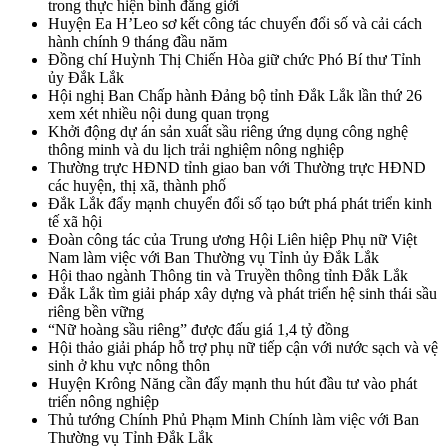
trong thực hiện bình đẳng giới
Huyện Ea H’Leo sơ kết công tác chuyển đổi số và cải cách
hành chính 9 tháng đầu năm
Đồng chí Huỳnh Thị Chiến Hòa giữ chức Phó Bí thư Tỉnh
ủy Đắk Lắk
Hội nghị Ban Chấp hành Đảng bộ tỉnh Đắk Lắk lần thứ 26
xem xét nhiều nội dung quan trọng
Khởi động dự án sản xuất sầu riêng ứng dụng công nghệ
thông minh và du lịch trải nghiệm nông nghiệp
Thường trực HĐND tỉnh giao ban với Thường trực HĐND
các huyện, thị xã, thành phố
Đắk Lắk đẩy mạnh chuyển đổi số tạo bứt phá phát triển kinh
tế xã hội
Đoàn công tác của Trung ương Hội Liên hiệp Phụ nữ Việt
Nam làm việc với Ban Thường vụ Tỉnh ủy Đắk Lắk
Hội thao ngành Thông tin và Truyền thông tỉnh Đắk Lắk
Đắk Lắk tìm giải pháp xây dựng và phát triển hệ sinh thái sầu
riêng bền vững
“Nữ hoàng sầu riêng” được đấu giá 1,4 tỷ đồng
Hội thảo giải pháp hỗ trợ phụ nữ tiếp cận với nước sạch và vệ
sinh ở khu vực nông thôn
Huyện Krông Năng cần đẩy mạnh thu hút đầu tư vào phát
triển nông nghiệp
Thủ tướng Chính Phủ Phạm Minh Chính làm việc với Ban
Thường vụ Tỉnh Đắk Lắk