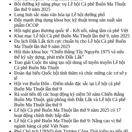
Bồi dưỡng kỹ năng phục vụ Lễ hội Cà phê Buôn Ma Thuột
lần thứ 9 năm 2025
Lung linh sắc màu văn hóa tại Lễ hội đường phố
Đẩy mạnh ứng dụng khoa học kỹ thuật trong sản xuất sản
phẩm OCOP
Hội nghị giao thương quốc tế - Kết nối, nâng tầm cà phê Việt
Khai mạc Lễ hội Cà phê Buôn Ma Thuột lần thứ 9, năm 2025
Du lịch Đắk Lắk tích cực chuẩn bị cho Lễ hội Cà phê Buôn
Ma Thuột lần thứ 9 năm 2025
Hội thảo khoa học “Chiến thắng Tây Nguyên 1975 và nửa
thế kỷ xây dựng, phát triển Đắk Lắk”
Trao giải Cuộc thi sáng tạo nội dung số tuyên truyền Lễ hội
Cà phê Buôn Ma Thuột
Đoàn đại biểu Quốc hội tỉnh thăm và chúc mừng các cơ sở y
tế
Hội voi Buôn Đôn - Điểm nhấn đặc sắc tại Lễ hội cà phê
Buôn Ma Thuột lần thứ 9
Rà soát tiến độ các hoạt động kỷ niệm 50 năm Chiến thắng
Buôn Ma Thuột, giải phóng tỉnh Đắk Lắk và Lễ hội Cà phê
Buôn Ma Thuột lần thứ 9
Lễ hội Cà phê Buôn Ma Thuột lần thứ 9 năm 2025 có 17
hoạt động chính thức hấp dẫn
Lễ hội Cà phê Buôn Ma Thuột lần thứ 9: Nâng cao vị thế
ngành hàng cà phê Việt Nam
Phó Chủ tịch UBND tỉnh Trương Công Thái kiểm tra tiến độ