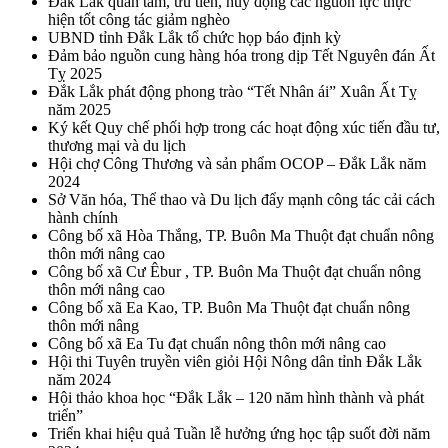
Đắk Lắk quan tâm, ưu tiên, huy động các nguồn lực thực
hiện tốt công tác giảm nghèo
UBND tỉnh Đắk Lắk tổ chức họp báo định kỳ
Đảm bảo nguồn cung hàng hóa trong dịp Tết Nguyên đán Ất
Tỵ 2025
Đắk Lắk phát động phong trào “Tết Nhân ái” Xuân Ất Tỵ
năm 2025
Ký kết Quy chế phối hợp trong các hoạt động xúc tiến đầu tư,
thương mại và du lịch
Hội chợ Công Thương và sản phẩm OCOP – Đắk Lắk năm
2024
Sở Văn hóa, Thể thao và Du lịch đẩy mạnh công tác cải cách
hành chính
Công bố xã Hòa Thắng, TP. Buôn Ma Thuột đạt chuẩn nông
thôn mới nâng cao
Công bố xã Cư Êbur , TP. Buôn Ma Thuột đạt chuẩn nông
thôn mới nâng cao
Công bố xã Ea Kao, TP. Buôn Ma Thuột đạt chuẩn nông
thôn mới nâng
Công bố xã Ea Tu đạt chuẩn nông thôn mới nâng cao
Hội thi Tuyên truyền viên giỏi Hội Nông dân tỉnh Đắk Lắk
năm 2024
Hội thảo khoa học “Đắk Lắk – 120 năm hình thành và phát
triển”
Triển khai hiệu quả Tuần lễ hưởng ứng học tập suốt đời năm