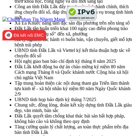
triển khoa học, công nghệ và đổi mới sáng tạo
Công an tỉnh Đắk Lắk đẩy mạnh cải cách hành chính, thích
ứng chuyển đổi số, đáp ứng yêu cầu nhiệm vụ trong tình hình
mới
Xã Ea Knuếc nâng tầm đặc sản địa phương trên nền tảng số
Đắk Lắk tập huấn triển khai 100 ngày cao điểm phong trào
"Bình dân học vụ số" đến xã, phường
Đã kết nối EMC
Xử lý nghiêm các hành vi buôn bán, vận chuyển, giết mổ lợn
bệnh trái phép
UBND tỉnh Đắk Lắk và Viettel ký kết thỏa thuận hợp tác về
chuyển đổi số
Hội nghị giao ban báo chí định kỳ tháng 8 năm 2025
Đắk Lắk khởi động ba dự án chào mừng kỷ niệm 80 năm
Cách mạng Tháng 8 và Quốc khánh nước Cộng hòa xã hội
chủ nghĩa Việt Nam
Tập trung hoàn thiện các nội dung tham gia Triển lãm thành
tựu kinh tế - xã hội nhân kỷ niệm 80 năm Ngày Quốc khánh
2/9
UBND tỉnh họp báo định kỳ tháng 7/2025
Chung sức, đồng lòng, đoàn kết xây dựng tỉnh Đắk Lắk giàu
đẹp, văn minh, bản sắc
Đắk Lắk quyết tâm chống khai thác hải sản bất hợp pháp,
không báo cáo và không theo quy định
Tăng cường quản lý chất lượng, an toàn thực phẩm trên địa
bàn tỉnh Đắk Lắk