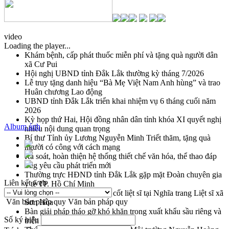
video
Loading the player...
Khám bệnh, cấp phát thuốc miễn phí và tặng quà người dân
xã Cư Pui
Hội nghị UBND tỉnh Đắk Lắk thường kỳ tháng 7/2026
Lễ truy tặng danh hiệu “Bà Mẹ Việt Nam Anh hùng” và trao
Huân chương Lao động
UBND tỉnh Đắk Lắk triển khai nhiệm vụ 6 tháng cuối năm
2026
Kỳ họp thứ Hai, Hội đồng nhân dân tỉnh khóa XI quyết nghị
Album ảnh
nhiều nội dung quan trọng
Bí thư Tỉnh ủy Lương Nguyễn Minh Triết thăm, tặng quà
người có công với cách mạng
Rà soát, hoàn thiện hệ thống thiết chế văn hóa, thể thao đáp
ứng yêu cầu phát triển mới
Thường trực HĐND tỉnh Đắk Lắk gặp mặt Đoàn chuyên gia
Liên kết web
y tế TP. Hồ Chí Minh
Lễ truy điệu và an táng hài cốt liệt sĩ tại Nghĩa trang Liệt sĩ xã
Văn bản pháp quy
Văn bản pháp quy
Sơn Hòa
Bàn giải pháp tháo gỡ khó khăn trong xuất khẩu sầu riêng và
Số ký hiệu
triển khai quy định EUDR