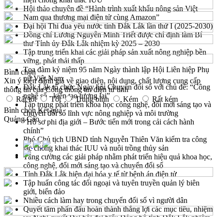
Hội thảo chuyên đề “Hành trình xuất khẩu nông sản Việt
Nam qua thương mại điện tử cùng Amazon”
Đại hội Thi đua yêu nước tỉnh Đắk Lắk lần thứ I (2025-2030)
Đồng chí Lương Nguyễn Minh Triết được chỉ định làm Bí
thư Tỉnh ủy Đắk Lắk nhiệm kỳ 2025 – 2030
Tập trung triển khai các giải pháp sản xuất nông nghiệp bền
vững, phát thải thấp
Tọa đàm kỷ niệm 95 năm Ngày thành lập Hội Liên hiệp Phụ
Bình chọn
nữ Việt Nam
Xin ý kiến đánh giá về giao diện, nội dung, chất lượng cung cấp
Đắk Lắk tổ chức Ngày hội Chuyển đổi số với chủ đề: “Công
thông tin của Cổng thông tin điện tử tỉnh
nghệ số - kiến tạo tương lai”
Rất tốt
Tốt
Trung bình
Kém
Rất kém
Tập trung phát triển khoa học công nghệ, đổi mới sáng tạo và
Bình chọn
Kết quả
chuyển đổi số lĩnh vực nông nghiệp và môi trường
Quảng Cáo
“Hồ sơ phi địa giới – Bước tiến mới trong cải cách hành
chính”
Phó Chủ tịch UBND tỉnh Nguyễn Thiên Văn kiểm tra công
tác chống khai thác IUU và nuôi trồng thủy sản
Tăng cường các giải pháp nhằm phát triển hiệu quả khoa học,
công nghệ, đổi mới sáng tạo và chuyển đổi số
Tỉnh Đắk Lắk hiện đại hóa y tế từ bệnh án điện tử
Tập huấn công tác đối ngoại và tuyên truyền quản lý biên
giới, biển đảo
Nhiều cách làm hay trong chuyển đổi số vì người dân
Quyết tâm phấn đấu hoàn thành thắng lợi các mục tiêu, nhiệm