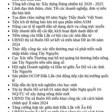
Tổng kết công tác Xây dựng Đảng nhiệm kỳ 2020 - 2025
Lãnh đạo tỉnh thăm, chúc Tết các doanh nghiệp, đơn vị trên
địa bàn tỉnh
Tọa đàm chào mừng 69 năm Ngày Thầy thuốc Việt Nam
Tiện ích từ thông báo lưu trú qua phần mềm ASM
Nâng cao tỷ lệ người dân sử dụng dịch vụ công trực tuyến
Đẩy nhanh tiến độ cài đặt, kích hoạt định danh điện tử
Tiềm năng của Đắk Lắk cơ hội của các nhà đầu tư
UBND thị xã Buôn Hồ sơ kết và triển khai Đề án 06 năm
2024
Thúc đẩy công tác xúc tiến thương mại và phát triển xuất
nhập khẩu vùng Tây Nguyên
Cục Xúc tiến Thương mại hỗ trợ quảng bá thương hiệu nông
sản Tây Nguyên trên nền tảng số
Hội nghị Doanh nghiệp và Đầu tư giữa Ấn Độ và các tỉnh
Tây Nguyên
Sản phẩm OCOP Đắk Lắk chủ động tiếp cận thị trường quốc
tế
Hấp dẫn du lịch trải nghiệm cho học sinh
Thị ủy Buôn Hồ sơ kết 01 năm thực hiện Nghị quyết 10-
NQ/TU về xây dựng nông thôn mới
UBND Thị xã Buôn Hồ triển khai công tác cải cách hành
chính quý II năm 2024
Tăng cường hợp tác giữa tỉnh Đắk Lắk với Ấn Độ
UBND huyện Ea H’Leo triển khai công tác cải cách hành