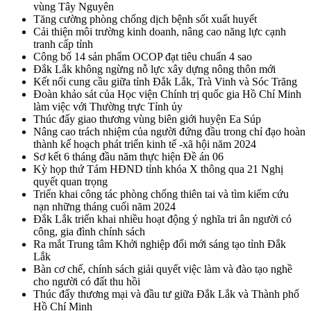
vùng Tây Nguyên
Tăng cường phòng chống dịch bệnh sốt xuất huyết
Cải thiện môi trường kinh doanh, nâng cao năng lực cạnh
tranh cấp tỉnh
Công bố 14 sản phẩm OCOP đạt tiêu chuẩn 4 sao
Đắk Lắk không ngừng nỗ lực xây dựng nông thôn mới
Kết nối cung cầu giữa tỉnh Đắk Lắk, Trà Vinh và Sóc Trăng
Đoàn khảo sát của Học viện Chính trị quốc gia Hồ Chí Minh
làm việc với Thường trực Tỉnh ủy
Thúc đẩy giao thương vùng biên giới huyện Ea Súp
Nâng cao trách nhiệm của người đứng đầu trong chỉ đạo hoàn
thành kế hoạch phát triển kinh tế -xã hội năm 2024
Sơ kết 6 tháng đầu năm thực hiện Đề án 06
Kỳ họp thứ Tám HĐND tỉnh khóa X thông qua 21 Nghị
quyết quan trọng
Triển khai công tác phòng chống thiên tai và tìm kiếm cứu
nạn những tháng cuối năm 2024
Đắk Lắk triển khai nhiều hoạt động ý nghĩa tri ân người có
công, gia đình chính sách
Ra mắt Trung tâm Khởi nghiệp đổi mới sáng tạo tỉnh Đắk
Lắk
Bàn cơ chế, chính sách giải quyết việc làm và đào tạo nghề
cho người có đất thu hồi
Thúc đẩy thương mại và đầu tư giữa Đắk Lắk và Thành phố
Hồ Chí Minh