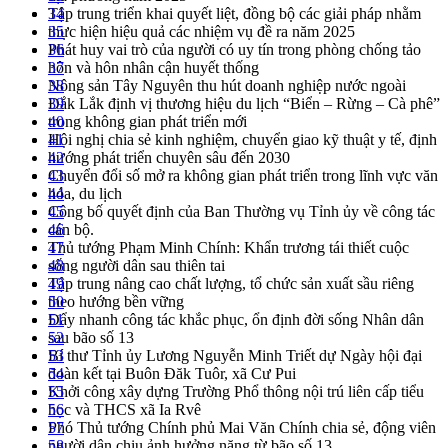
Tập trung triển khai quyết liệt, đồng bộ các giải pháp nhằm
34
thực hiện hiệu quả các nhiệm vụ đề ra năm 2025
35
Phát huy vai trò của người có uy tín trong phòng chống tảo
36
hôn và hôn nhân cận huyết thống
37
Nông sản Tây Nguyên thu hút doanh nghiệp nước ngoài
38
Đắk Lắk định vị thương hiệu du lịch “Biển – Rừng – Cà phê”
39
trong không gian phát triển mới
40
Hội nghị chia sẻ kinh nghiệm, chuyển giao kỹ thuật y tế, định
41
hướng phát triển chuyên sâu đến 2030
42
Chuyển đổi số mở ra không gian phát triển trong lĩnh vực văn
43
hóa, du lịch
44
Công bố quyết định của Ban Thường vụ Tỉnh ủy về công tác
45
cán bộ.
46
Thủ tướng Phạm Minh Chính: Khẩn trương tái thiết cuộc
47
sống người dân sau thiên tai
48
Tập trung nâng cao chất lượng, tổ chức sản xuất sầu riêng
49
theo hướng bền vững
50
Đẩy nhanh công tác khắc phục, ổn định đời sống Nhân dân
51
sau bão số 13
52
Bí thư Tỉnh ủy Lương Nguyễn Minh Triết dự Ngày hội đại
53
đoàn kết tại Buôn Đăk Tuôr, xã Cư Pui
54
Khởi công xây dựng Trường Phổ thông nội trú liên cấp tiểu
55
học và THCS xã Ia Rvê
56
Phó Thủ tướng Chính phủ Mai Văn Chính chia sẻ, động viên
57
người dân chịu ảnh hưởng nặng từ bão số 13
58