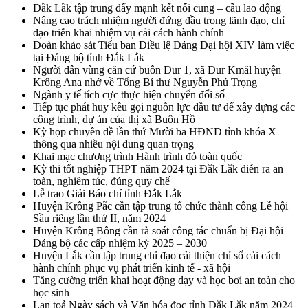
Đắk Lắk tập trung đẩy mạnh kết nối cung – cầu lao động
Nâng cao trách nhiệm người đứng đầu trong lãnh đạo, chỉ
đạo triển khai nhiệm vụ cải cách hành chính
Đoàn khảo sát Tiểu ban Điều lệ Đảng Đại hội XIV làm việc
tại Đảng bộ tỉnh Đắk Lắk
Người dân vùng căn cứ buôn Dur 1, xã Dur Kmăl huyện
Krông Ana nhớ về Tổng Bí thư Nguyễn Phú Trọng
Ngành y tế tích cực thực hiện chuyển đổi số
Tiếp tục phát huy kêu gọi nguồn lực đầu tư để xây dựng các
công trình, dự án của thị xã Buôn Hồ
Kỳ họp chuyên đề lần thứ Mười ba HĐND tỉnh khóa X
thông qua nhiều nội dung quan trọng
Khai mạc chương trình Hành trình đỏ toàn quốc
Kỳ thi tốt nghiệp THPT năm 2024 tại Đắk Lắk diễn ra an
toàn, nghiêm túc, đúng quy chế
Lễ trao Giải Báo chí tỉnh Đắk Lắk
Huyện Krông Pắc cần tập trung tổ chức thành công Lễ hội
Sầu riêng lần thứ II, năm 2024
Huyện Krông Bông cần rà soát công tác chuẩn bị Đại hội
Đảng bộ các cấp nhiệm kỳ 2025 – 2030
Huyện Lắk cần tập trung chỉ đạo cải thiện chỉ số cải cách
hành chính phục vụ phát triển kinh tế - xã hội
Tăng cường triển khai hoạt động dạy và học bơi an toàn cho
học sinh
Lan toả Ngày sách và Văn hóa đọc tỉnh Đắk Lắk năm 2024