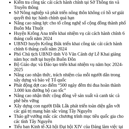
Kiểm tra công tác cải cách hành chính tại Sở Thông tin và
Truyền thông
Sở Nông nghiệp và phát triển nông thôn không có hồ sơ giải
quyết thủ tục hành chính quá hạn
Nâng cao năng lực cho tổ công nghệ số cộng đồng thành phố
Buôn Ma Thuột
Huyện Krông Ana triển khai nhiệm vụ cải cách hành chính 6
tháng cuối năm 2024
UBND huyện Krông Búk triển khai công tác cải cách hành
chính 6 tháng cuối năm 2024
Phó Chủ tịch UBND tỉnh Võ Văn Cảnh dự Lễ Khai giảng
năm học mới tại huyện Buôn Đôn
Bộ Giáo dục và Đào tạo triển khai nhiệm vụ năm học 2024-
2025
Nâng cao nhận thức, trách nhiệm của mỗi người dân trong
xây dựng và bảo vệ Tổ quốc
Phát động đợt cao điểm “500 ngày đêm thi đua hoàn thành
3.000 km đường bộ cao tốc”
Nâng cao nhận thức cộng đồng về sản xuất và canh tác cà
phê bền vững
Xây dựng con người Đắk Lắk phát triển toàn diện gắn với
các giá trị mang bản sắc vùng Tây Nguyên
Tháo gỡ vướng mắc các chương trình mục tiêu quốc gia cho
các tỉnh Tây Nguyên
Tiểu ban Kinh tế-Xã hội Đại hội XIV của Đảng làm việc tại