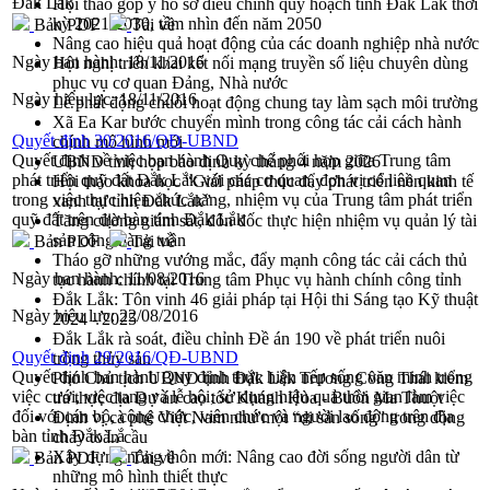
Đắk Lắk
Hội thảo góp ý hồ sơ điều chỉnh quy hoạch tỉnh Đắk Lắk thời
kỳ 2021-2030, tầm nhìn đến năm 2050
Bản PDF
Tải về
Nâng cao hiệu quả hoạt động của các doanh nghiệp nhà nước
Ngày ban hành:
18/11/2016
Hội nghị triển khai kết nối mạng truyền số liệu chuyên dùng
phục vụ cơ quan Đảng, Nhà nước
Ngày hiệu lực:
18/11/2016
Lễ phát động chuỗi hoạt động chung tay làm sạch môi trường
Xã Ea Kar bước chuyển mình trong công tác cải cách hành
Quyết định 30/2016/QĐ-UBND
chính mô hình mới
Quyết định về việc ban hành Quy chế phối hợp giữa Trung tâm
UBND tỉnh họp báo định kỳ tháng 4 năm 2026
phát triển quỹ đất Đắk Lắk với các cơ quan, đơn vị có liên quan
Hội thảo khoa học “Giải pháp thúc đẩy phát triển nền kinh tế
trong việc thực hiện chức năng, nhiệm vụ của Trung tâm phát triển
xanh tại tỉnh Đắk Lắk”
quỹ đất trên địa bàn tỉnh Đắk Lắk
Tăng cường giám sát, đôn đốc thực hiện nhiệm vụ quản lý tài
sản công hàng tuần
Bản PDF
Tải về
Tháo gỡ những vướng mắc, đẩy mạnh công tác cải cách thủ
Ngày ban hành:
11/08/2016
tục hành chính tại Trung tâm Phục vụ hành chính công tỉnh
Đắk Lắk: Tôn vinh 46 giải pháp tại Hội thi Sáng tạo Kỹ thuật
Ngày hiệu lực:
22/08/2016
2024 - 2025
Đắk Lắk rà soát, điều chỉnh Đề án 190 về phát triển nuôi
Quyết định 29/2016/QĐ-UBND
trồng thủy sản
Quyết định ban hành Quy định thực hiện nếp sống văn minh trong
Phó Chủ tịch UBND tỉnh Đắk Lắk Trương Công Thái kiểm
việc cưới, việc tang và lễ hội; sử dụng hiệu quả thời gian làm việc
tra thực địa Dự án cao tốc Khánh Hòa - Buôn Ma Thuột
đối với cán bộ, công chức, viên chức và người lao động trên địa
Định vị cà phê Việt Nam như một “di sản sống” trong dòng
bàn tỉnh Đắk Lắ
chảy toàn cầu
Xây dựng nông thôn mới: Nâng cao đời sống người dân từ
Bản PDF
Tải về
những mô hình thiết thực