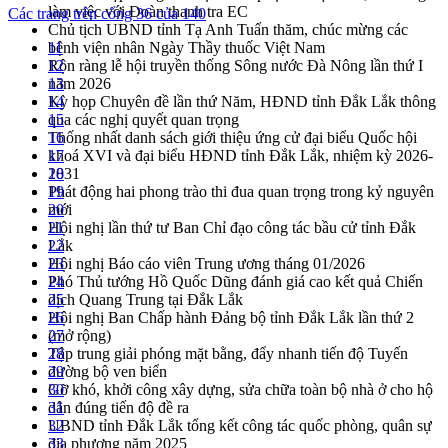
làm việc với Đoàn thanh tra EC
Các trang trên cổng 36 của 140
Chủ tịch UBND tỉnh Tạ Anh Tuấn thăm, chúc mừng các
bệnh viện nhân Ngày Thầy thuốc Việt Nam
11
Rộn ràng lễ hội truyền thống Sông nước Đà Nông lần thứ I
12
năm 2026
13
Kỳ họp Chuyên đề lần thứ Năm, HĐND tỉnh Đắk Lắk thông
14
qua các nghị quyết quan trọng
15
Thống nhất danh sách giới thiệu ứng cử đại biểu Quốc hội
16
khoá XVI và đại biểu HĐND tỉnh Đắk Lắk, nhiệm kỳ 2026-
17
2031
18
Phát động hai phong trào thi đua quan trọng trong kỷ nguyên
19
mới
20
Hội nghị lần thứ tư Ban Chỉ đạo công tác bầu cử tỉnh Đắk
21
Lắk
22
Hội nghị Báo cáo viên Trung ương tháng 01/2026
23
Phó Thủ tướng Hồ Quốc Dũng đánh giá cao kết quả Chiến
24
dịch Quang Trung tại Đắk Lắk
25
Hội nghị Ban Chấp hành Đảng bộ tỉnh Đắk Lắk lần thứ 2
26
(mở rộng)
27
Tập trung giải phóng mặt bằng, đẩy nhanh tiến độ Tuyến
28
đường bộ ven biển
29
Gỡ khó, khởi công xây dựng, sửa chữa toàn bộ nhà ở cho hộ
30
dân đúng tiến độ đề ra
31
UBND tỉnh Đắk Lắk tổng kết công tác quốc phòng, quân sự
32
địa phương năm 2025
33