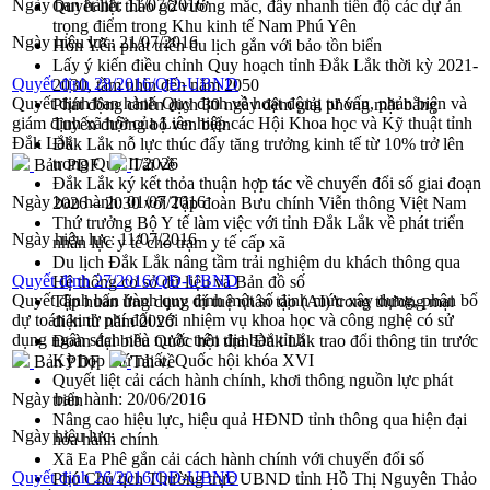
Ngày ban hành:
11/07/2016
Quyết liệt tháo gỡ vướng mắc, đẩy nhanh tiến độ các dự án
trọng điểm trong Khu kinh tế Nam Phú Yên
Ngày hiệu lực:
21/07/2016
Hòn Yến phát triển du lịch gắn với bảo tồn biển
Lấy ý kiến điều chỉnh Quy hoạch tỉnh Đắk Lắk thời kỳ 2021-
Quyết định 28/2016/QĐ-UBND
2030, tầm nhìn đến năm 2050
Quyết định ban hành Quy định về hoạt động tư vấn, phản biện và
Phát động chiến dịch 30 ngày đêm giải phóng mặt bằng
giám định xã hội của Liên hiệp các Hội Khoa học và Kỹ thuật tỉnh
Tuyến đường bộ ven biển
Đắk Lắk
Đắk Lắk nỗ lực thúc đẩy tăng trưởng kinh tế từ 10% trở lên
trong Quý II/2026
Bản PDF
Tải về
Đắk Lắk ký kết thỏa thuận hợp tác về chuyển đổi số giai đoạn
Ngày ban hành:
01/07/2016
2026 – 2030 với Tập đoàn Bưu chính Viễn thông Việt Nam
Thứ trưởng Bộ Y tế làm việc với tỉnh Đắk Lắk về phát triển
Ngày hiệu lực:
11/07/2016
nhân lực y tế cho trạm y tế cấp xã
Du lịch Đắk Lắk nâng tầm trải nghiệm du khách thông qua
Quyết định 27/2016/QĐ-UBND
Hệ thống cơ sở dữ liệu và Bản đồ số
Quyết định ban hành quy định một số định mức xây dựng, phân bổ
Tập huấn ứng dụng trí tuệ nhân tạo (AI) trong thương mại
dự toán kinh phí đối với nhiệm vụ khoa học và công nghệ có sử
điện tử năm 2026
dụng ngân sách nhà nước trên địa bàn tỉnh
Đoàn đại biểu Quốc hội tỉnh Đắk Lắk trao đổi thông tin trước
Kỳ họp thứ nhất, Quốc hội khóa XVI
Bản PDF
Tải về
Quyết liệt cải cách hành chính, khơi thông nguồn lực phát
Ngày ban hành:
20/06/2016
triển
Nâng cao hiệu lực, hiệu quả HĐND tỉnh thông qua hiện đại
Ngày hiệu lực:
hóa hành chính
Xã Ea Phê gắn cải cách hành chính với chuyển đổi số
Quyết định 26/2016/QĐ-UBND
Phó Chủ tịch Thường trực UBND tỉnh Hồ Thị Nguyên Thảo