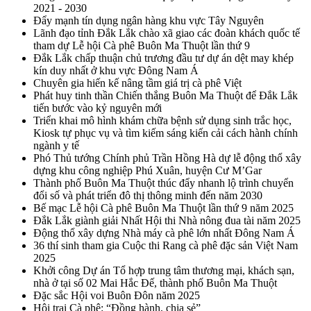
2021 - 2030
Đẩy mạnh tín dụng ngân hàng khu vực Tây Nguyên
Lãnh đạo tỉnh Đắk Lắk chào xã giao các đoàn khách quốc tế
tham dự Lễ hội Cà phê Buôn Ma Thuột lần thứ 9
Đắk Lắk chấp thuận chủ trương đầu tư dự án dệt may khép
kín duy nhất ở khu vực Đông Nam Á
Chuyên gia hiến kế nâng tầm giá trị cà phê Việt
Phát huy tinh thần Chiến thắng Buôn Ma Thuột để Đắk Lắk
tiến bước vào kỷ nguyên mới
Triển khai mô hình khám chữa bệnh sử dụng sinh trắc học,
Kiosk tự phục vụ và tìm kiếm sáng kiến cải cách hành chính
ngành y tế
Phó Thủ tướng Chính phủ Trần Hồng Hà dự lễ động thổ xây
dựng khu công nghiệp Phú Xuân, huyện Cư M’Gar
Thành phố Buôn Ma Thuột thúc đẩy nhanh lộ trình chuyển
đổi số và phát triển đô thị thông minh đến năm 2030
Bế mạc Lễ hội Cà phê Buôn Ma Thuột lần thứ 9 năm 2025
Đắk Lắk giành giải Nhất Hội thi Nhà nông đua tài năm 2025
Động thổ xây dựng Nhà máy cà phê lớn nhất Đông Nam Á
36 thí sinh tham gia Cuộc thi Rang cà phê đặc sản Việt Nam
2025
Khởi công Dự án Tổ hợp trung tâm thương mại, khách sạn,
nhà ở tại số 02 Mai Hắc Đế, thành phố Buôn Ma Thuột
Đặc sắc Hội voi Buôn Đôn năm 2025
Hội trại Cà phê: “Đồng hành, chia sẻ”