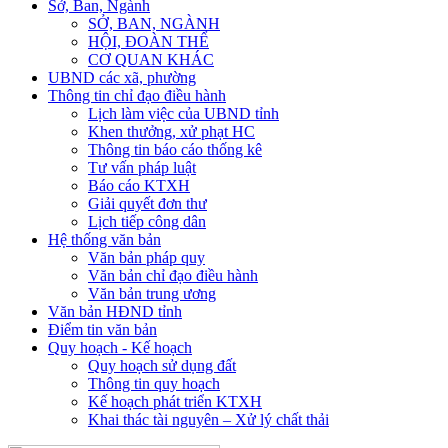
Sở, Ban, Ngành
SỞ, BAN, NGÀNH
HỘI, ĐOÀN THỂ
CƠ QUAN KHÁC
UBND các xã, phường
Thông tin chỉ đạo điều hành
Lịch làm việc của UBND tỉnh
Khen thưởng, xử phạt HC
Thông tin báo cáo thống kê
Tư vấn pháp luật
Báo cáo KTXH
Giải quyết đơn thư
Lịch tiếp công dân
Hệ thống văn bản
Văn bản pháp quy
Văn bản chỉ đạo điều hành
Văn bản trung ương
Văn bản HĐND tỉnh
Điểm tin văn bản
Quy hoạch - Kế hoạch
Quy hoạch sử dụng đất
Thông tin quy hoạch
Kế hoạch phát triển KTXH
Khai thác tài nguyên – Xử lý chất thải