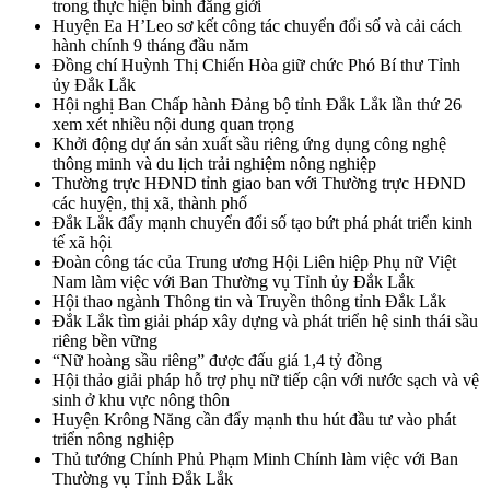
trong thực hiện bình đẳng giới
Huyện Ea H’Leo sơ kết công tác chuyển đổi số và cải cách
hành chính 9 tháng đầu năm
Đồng chí Huỳnh Thị Chiến Hòa giữ chức Phó Bí thư Tỉnh
ủy Đắk Lắk
Hội nghị Ban Chấp hành Đảng bộ tỉnh Đắk Lắk lần thứ 26
xem xét nhiều nội dung quan trọng
Khởi động dự án sản xuất sầu riêng ứng dụng công nghệ
thông minh và du lịch trải nghiệm nông nghiệp
Thường trực HĐND tỉnh giao ban với Thường trực HĐND
các huyện, thị xã, thành phố
Đắk Lắk đẩy mạnh chuyển đổi số tạo bứt phá phát triển kinh
tế xã hội
Đoàn công tác của Trung ương Hội Liên hiệp Phụ nữ Việt
Nam làm việc với Ban Thường vụ Tỉnh ủy Đắk Lắk
Hội thao ngành Thông tin và Truyền thông tỉnh Đắk Lắk
Đắk Lắk tìm giải pháp xây dựng và phát triển hệ sinh thái sầu
riêng bền vững
“Nữ hoàng sầu riêng” được đấu giá 1,4 tỷ đồng
Hội thảo giải pháp hỗ trợ phụ nữ tiếp cận với nước sạch và vệ
sinh ở khu vực nông thôn
Huyện Krông Năng cần đẩy mạnh thu hút đầu tư vào phát
triển nông nghiệp
Thủ tướng Chính Phủ Phạm Minh Chính làm việc với Ban
Thường vụ Tỉnh Đắk Lắk