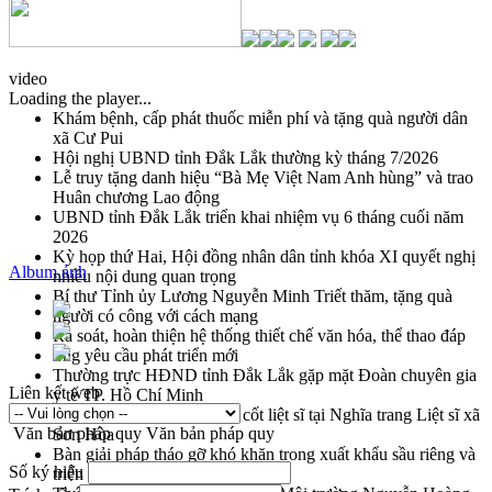
video
Loading the player...
Khám bệnh, cấp phát thuốc miễn phí và tặng quà người dân
xã Cư Pui
Hội nghị UBND tỉnh Đắk Lắk thường kỳ tháng 7/2026
Lễ truy tặng danh hiệu “Bà Mẹ Việt Nam Anh hùng” và trao
Huân chương Lao động
UBND tỉnh Đắk Lắk triển khai nhiệm vụ 6 tháng cuối năm
2026
Kỳ họp thứ Hai, Hội đồng nhân dân tỉnh khóa XI quyết nghị
Album ảnh
nhiều nội dung quan trọng
Bí thư Tỉnh ủy Lương Nguyễn Minh Triết thăm, tặng quà
người có công với cách mạng
Rà soát, hoàn thiện hệ thống thiết chế văn hóa, thể thao đáp
ứng yêu cầu phát triển mới
Thường trực HĐND tỉnh Đắk Lắk gặp mặt Đoàn chuyên gia
Liên kết web
y tế TP. Hồ Chí Minh
Lễ truy điệu và an táng hài cốt liệt sĩ tại Nghĩa trang Liệt sĩ xã
Văn bản pháp quy
Văn bản pháp quy
Sơn Hòa
Bàn giải pháp tháo gỡ khó khăn trong xuất khẩu sầu riêng và
Số ký hiệu
triển khai quy định EUDR