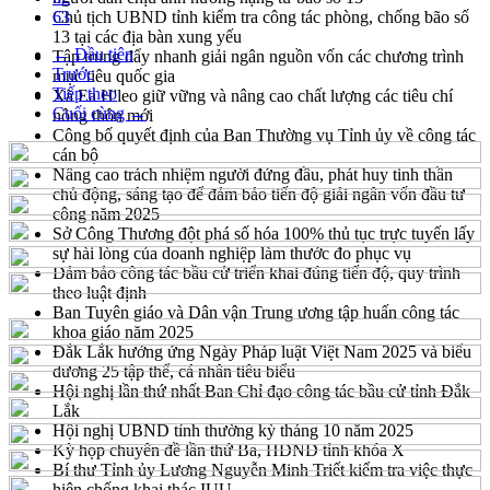
Chủ tịch UBND tỉnh kiểm tra công tác phòng, chống bão số
63
13 tại các địa bàn xung yếu
← Đầu tiên
Tập trung đẩy nhanh giải ngân nguồn vốn các chương trình
Trước
mục tiêu quốc gia
Tiếp theo
Xã Ea H'leo giữ vững và nâng cao chất lượng các tiêu chí
Cuối cùng →
nông thôn mới
Công bố quyết định của Ban Thường vụ Tỉnh ủy về công tác
cán bộ
Nâng cao trách nhiệm người đứng đầu, phát huy tinh thần
chủ động, sáng tạo để đảm bảo tiến độ giải ngân vốn đầu tư
công năm 2025
Sở Công Thương đột phá số hóa 100% thủ tục trực tuyến lấy
sự hài lòng của doanh nghiệp làm thước đo phục vụ
Đảm bảo công tác bầu cử triển khai đúng tiến độ, quy trình
theo luật định
Ban Tuyên giáo và Dân vận Trung ương tập huấn công tác
khoa giáo năm 2025
Đắk Lắk hưởng ứng Ngày Pháp luật Việt Nam 2025 và biểu
dương 25 tập thể, cá nhân tiêu biểu
Hội nghị lần thứ nhất Ban Chỉ đạo công tác bầu cử tỉnh Đắk
Lắk
Hội nghị UBND tỉnh thường kỳ tháng 10 năm 2025
Kỳ họp chuyên đề lần thứ Ba, HĐND tỉnh khóa X
Bí thư Tỉnh ủy Lương Nguyễn Minh Triết kiểm tra việc thực
hiện chống khai thác IUU