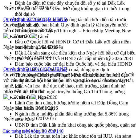
Bệnh án điện tử thúc đẩy chuyển đổi số y tế tại Đắk Lắk
Ngày hiệu lực:
22/01/2016
Chuyển đổi số thư viện: Mở rộng không gian tri thức trong
thời đại số
Quyết định 02/2016/QĐ-UBND
Đánh giá, rút kinh nghiệm công tác tổ chức diễn tập trước
Quyết định về việc ban hành Quy định quản lý tài nguyên nước
ngày bầu cử
trên địa bàn tỉnh Đắk Lắk
Chương trình “Gặp gỡ hữu nghị – Friendship Meeting New
Year 2026”
Bản PDF
Tải về
Bầu cử Quốc hội và HĐND: Cử tri Đắk Lắk gửi gắm niềm
Ngày ban hành:
13/01/2016
tin, kỳ vọng vào lá phiếu
Đắk Lắk sẵn sàng các điều kiện cho Ngày hội bầu cử đại biểu
Ngày hiệu lực:
22/01/2016
Quốc hội khóa XVI và HĐND các cấp nhiệm kỳ 2026-2031
Đảm bảo cuộc bầu cử đại biểu Quốc hội và đại biểu HĐND
Quyết định 01/2016/QĐ-UBND
các cấp diễn ra an toàn, hiệu quả, đúng quy định
Quyết định ban hành Quy định về việc miễn, giảm tiền thuê đất đối
Thủ tướng Chính phủ Phạm Minh Chính kiểm tra, chỉ đạo
với các dự án xã hội hóa thuộc lĩnh vực giáo dục - đào tạo, dạy
hoàn thành các dự án cao tốc và thăm khu tái định cư tại Đắk
nghề, y tế, văn hóa, thể dục thể thao, môi trường, giám định tư
Lắk
pháp trên địa bàn tỉnh
Sôi nổi Hội đua ngựa truyền thống Gò Thì Thùng mừng
Xuân Bính Ngọ 2026
Bản PDF
Tải về
Lãnh đạo tỉnh dâng hương tưởng niệm tại Đập Đồng Cam
Ngày ban hành:
06/01/2016
đầu Xuân Bính Ngọ
Ngành nông nghiệp phấn đấu tăng trưởng đạt 5,86% trong
Ngày hiệu lực:
16/01/2016
năm 2026
UBND tỉnh Đắk Lắk triển khai công tác quốc phòng, quân sự
địa phương năm 2026
Các trang trên cổng 38 của 140
Đắk Lắk tập trung toàn lực khắc phục tồn tại IUU, sẵn sàng