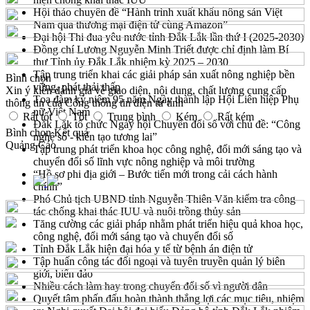
Hội thảo chuyên đề “Hành trình xuất khẩu nông sản Việt
Nam qua thương mại điện tử cùng Amazon”
Đại hội Thi đua yêu nước tỉnh Đắk Lắk lần thứ I (2025-2030)
Đồng chí Lương Nguyễn Minh Triết được chỉ định làm Bí
thư Tỉnh ủy Đắk Lắk nhiệm kỳ 2025 – 2030
Tập trung triển khai các giải pháp sản xuất nông nghiệp bền
Bình chọn
vững, phát thải thấp
Xin ý kiến đánh giá về giao diện, nội dung, chất lượng cung cấp
Tọa đàm kỷ niệm 95 năm Ngày thành lập Hội Liên hiệp Phụ
thông tin của Cổng thông tin điện tử tỉnh
nữ Việt Nam
Rất tốt
Tốt
Trung bình
Kém
Rất kém
Đắk Lắk tổ chức Ngày hội Chuyển đổi số với chủ đề: “Công
Bình chọn
Kết quả
nghệ số - kiến tạo tương lai”
Quảng Cáo
Tập trung phát triển khoa học công nghệ, đổi mới sáng tạo và
chuyển đổi số lĩnh vực nông nghiệp và môi trường
“Hồ sơ phi địa giới – Bước tiến mới trong cải cách hành
chính”
Phó Chủ tịch UBND tỉnh Nguyễn Thiên Văn kiểm tra công
tác chống khai thác IUU và nuôi trồng thủy sản
Tăng cường các giải pháp nhằm phát triển hiệu quả khoa học,
công nghệ, đổi mới sáng tạo và chuyển đổi số
Tỉnh Đắk Lắk hiện đại hóa y tế từ bệnh án điện tử
Tập huấn công tác đối ngoại và tuyên truyền quản lý biên
giới, biển đảo
Nhiều cách làm hay trong chuyển đổi số vì người dân
Quyết tâm phấn đấu hoàn thành thắng lợi các mục tiêu, nhiệm