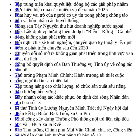
Tập trung triển khai quyết liệt, đồng bộ các giải pháp nhằm
38
thực hiện hiệu quả các nhiệm vụ đề ra năm 2025
39
Phát huy vai trò của người có uy tín trong phòng chống tảo
40
hôn và hôn nhân cận huyết thống
41
Nông sản Tây Nguyên thu hút doanh nghiệp nước ngoài
42
Đắk Lắk định vị thương hiệu du lịch “Biển – Rừng – Cà phê”
43
trong không gian phát triển mới
44
Hội nghị chia sẻ kinh nghiệm, chuyển giao kỹ thuật y tế, định
45
hướng phát triển chuyên sâu đến 2030
46
Chuyển đổi số mở ra không gian phát triển trong lĩnh vực văn
47
hóa, du lịch
48
Công bố quyết định của Ban Thường vụ Tỉnh ủy về công tác
49
cán bộ.
50
Thủ tướng Phạm Minh Chính: Khẩn trương tái thiết cuộc
51
sống người dân sau thiên tai
52
Tập trung nâng cao chất lượng, tổ chức sản xuất sầu riêng
53
theo hướng bền vững
54
Đẩy nhanh công tác khắc phục, ổn định đời sống Nhân dân
55
sau bão số 13
56
Bí thư Tỉnh ủy Lương Nguyễn Minh Triết dự Ngày hội đại
57
đoàn kết tại Buôn Đăk Tuôr, xã Cư Pui
58
Khởi công xây dựng Trường Phổ thông nội trú liên cấp tiểu
59
học và THCS xã Ia Rvê
60
Phó Thủ tướng Chính phủ Mai Văn Chính chia sẻ, động viên
61
người dân chịu ảnh hưởng nặng từ bão số 13
62