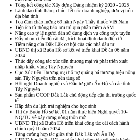
Tổng kết công tác Xây dựng Đảng nhiệm kỳ 2020 - 2025
Lãnh đạo tỉnh thăm, chúc Tết các doanh nghiệp, đơn vị trên
địa bàn tỉnh
Tọa đàm chào mừng 69 năm Ngày Thầy thuốc Việt Nam
Tiện ích từ thông báo lưu trú qua phần mềm ASM
Nâng cao tỷ lệ người dân sử dụng dịch vụ công trực tuyến
Đẩy nhanh tiến độ cài đặt, kích hoạt định danh điện tử
Tiềm năng của Đắk Lắk cơ hội của các nhà đầu tư
UBND thị xã Buôn Hồ sơ kết và triển khai Đề án 06 năm
2024
Thúc đẩy công tác xúc tiến thương mại và phát triển xuất
nhập khẩu vùng Tây Nguyên
Cục Xúc tiến Thương mại hỗ trợ quảng bá thương hiệu nông
sản Tây Nguyên trên nền tảng số
Hội nghị Doanh nghiệp và Đầu tư giữa Ấn Độ và các tỉnh
Tây Nguyên
Sản phẩm OCOP Đắk Lắk chủ động tiếp cận thị trường quốc
tế
Hấp dẫn du lịch trải nghiệm cho học sinh
Thị ủy Buôn Hồ sơ kết 01 năm thực hiện Nghị quyết 10-
NQ/TU về xây dựng nông thôn mới
UBND Thị xã Buôn Hồ triển khai công tác cải cách hành
chính quý II năm 2024
Tăng cường hợp tác giữa tỉnh Đắk Lắk với Ấn Độ
UBND huyện Ea H’Leo triển khai công tác cải cách hành