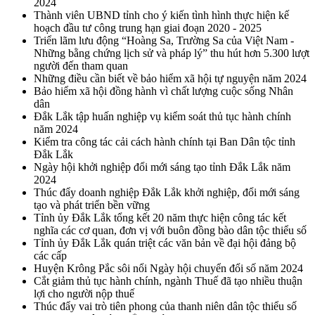
2024
Thành viên UBND tỉnh cho ý kiến tình hình thực hiện kế
hoạch đầu tư công trung hạn giai đoạn 2020 - 2025
Triển lãm lưu động “Hoàng Sa, Trường Sa của Việt Nam -
Những bằng chứng lịch sử và pháp lý” thu hút hơn 5.300 lượt
người đến tham quan
Những điều cần biết về bảo hiểm xã hội tự nguyện năm 2024
Bảo hiểm xã hội đồng hành vì chất lượng cuộc sống Nhân
dân
Đắk Lắk tập huấn nghiệp vụ kiểm soát thủ tục hành chính
năm 2024
Kiểm tra công tác cải cách hành chính tại Ban Dân tộc tỉnh
Đắk Lắk
Ngày hội khởi nghiệp đổi mới sáng tạo tỉnh Đắk Lắk năm
2024
Thúc đẩy doanh nghiệp Đắk Lắk khởi nghiệp, đổi mới sáng
tạo và phát triển bền vững
Tỉnh ủy Đắk Lắk tổng kết 20 năm thực hiện công tác kết
nghĩa các cơ quan, đơn vị với buôn đồng bào dân tộc thiểu số
Tỉnh ủy Đắk Lắk quán triệt các văn bản về đại hội đảng bộ
các cấp
Huyện Krông Pắc sôi nổi Ngày hội chuyển đổi số năm 2024
Cắt giảm thủ tục hành chính, ngành Thuế đã tạo nhiều thuận
lợi cho người nộp thuế
Thúc đẩy vai trò tiên phong của thanh niên dân tộc thiểu số