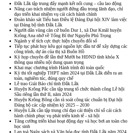
Đắk Lắk tập trung đẩy mạnh kết nối cung – cầu lao động
Nâng cao trách nhiệm người đứng đầu trong lãnh đạo, chỉ
đạo triển khai nhiệm vụ cải cách hành chính
Đoàn khảo sát Tiểu ban Điều lệ Đảng Đại hội XIV làm việc
tại Đảng bộ tỉnh Đắk Lắk
Người dân vùng căn cứ buôn Dur 1, xã Dur Kmăl huyện
Krông Ana nhớ về Tổng Bí thư Nguyễn Phú Trọng
Ngành y tế tích cực thực hiện chuyển đổi số
Tiếp tục phát huy kêu gọi nguồn lực đầu tư để xây dựng các
công trình, dự án của thị xã Buôn Hồ
Kỳ họp chuyên đề lần thứ Mười ba HĐND tỉnh khóa X
thông qua nhiều nội dung quan trọng
Khai mạc chương trình Hành trình đỏ toàn quốc
Kỳ thi tốt nghiệp THPT năm 2024 tại Đắk Lắk diễn ra an
toàn, nghiêm túc, đúng quy chế
Lễ trao Giải Báo chí tỉnh Đắk Lắk
Huyện Krông Pắc cần tập trung tổ chức thành công Lễ hội
Sầu riêng lần thứ II, năm 2024
Huyện Krông Bông cần rà soát công tác chuẩn bị Đại hội
Đảng bộ các cấp nhiệm kỳ 2025 – 2030
Huyện Lắk cần tập trung chỉ đạo cải thiện chỉ số cải cách
hành chính phục vụ phát triển kinh tế - xã hội
Tăng cường triển khai hoạt động dạy và học bơi an toàn cho
học sinh
Lan toả Ngày sách và Văn hóa đọc tỉnh Đắk Lắk năm 2024