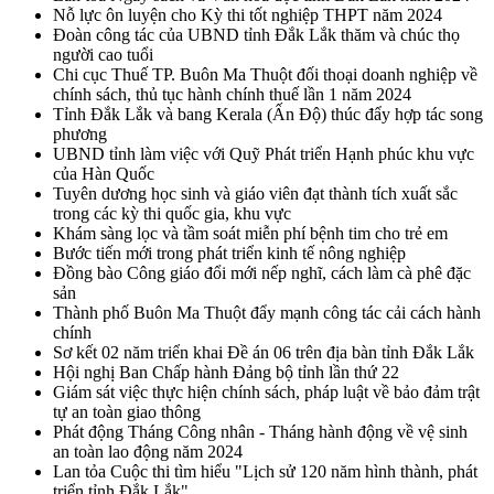
Nỗ lực ôn luyện cho Kỳ thi tốt nghiệp THPT năm 2024
Đoàn công tác của UBND tỉnh Đắk Lắk thăm và chúc thọ
người cao tuổi
Chi cục Thuế TP. Buôn Ma Thuột đối thoại doanh nghiệp về
chính sách, thủ tục hành chính thuế lần 1 năm 2024
Tỉnh Đắk Lắk và bang Kerala (Ấn Độ) thúc đẩy hợp tác song
phương
UBND tỉnh làm việc với Quỹ Phát triển Hạnh phúc khu vực
của Hàn Quốc
Tuyên dương học sinh và giáo viên đạt thành tích xuất sắc
trong các kỳ thi quốc gia, khu vực
Khám sàng lọc và tầm soát miễn phí bệnh tim cho trẻ em
Bước tiến mới trong phát triển kinh tế nông nghiệp
Đồng bào Công giáo đổi mới nếp nghĩ, cách làm cà phê đặc
sản
Thành phố Buôn Ma Thuột đẩy mạnh công tác cải cách hành
chính
Sơ kết 02 năm triển khai Đề án 06 trên địa bàn tỉnh Đắk Lắk
Hội nghị Ban Chấp hành Đảng bộ tỉnh lần thứ 22
Giám sát việc thực hiện chính sách, pháp luật về bảo đảm trật
tự an toàn giao thông
Phát động Tháng Công nhân - Tháng hành động về vệ sinh
an toàn lao động năm 2024
Lan tỏa Cuộc thi tìm hiểu "Lịch sử 120 năm hình thành, phát
triển tỉnh Đắk Lắk"