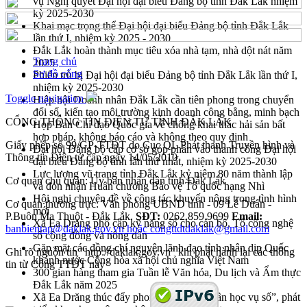
vụ Nghị quyết Đại hội đại biểu Đảng bộ tỉnh Đắk Lắk nhiệm
kỳ 2025-2030
Khai mạc trọng thể Đại hội đại biểu Đảng bộ tỉnh Đắk Lắk
lần thứ I, nhiệm kỳ 2025 - 2030
Đắk Lắk hoàn thành mục tiêu xóa nhà tạm, nhà dột nát năm
Trang chủ
2025
Sơ đồ cổng
Phiên trù bị Đại hội đại biểu Đảng bộ tỉnh Đắk Lắk lần thứ I,
nhiệm kỳ 2025-2030
Toggle navigation
Hiệp hội Doanh nhân Đắk Lắk cần tiên phong trong chuyển
đổi số, kiến tạo môi trường kinh doanh công bằng, minh bạch
CỔNG THÔNG TIN ĐIỆN TỬ TỈNH ĐẮK LẮK
Họp Ban Chỉ đạo Quốc gia về chống khai thác hải sản bất
hợp pháp, không báo cáo và không theo quy định
Giấy phép số 99/GP-TTĐT do Cục QL Phát thanh Truyền hình và
Đại hội Đảng bộ cấp cơ sở góp phần vào thanh công Đại hội
Thông tin Điện tử cấp ngày 14/05/2010
đại biểu Đảng bộ tỉnh lần thứ nhất, nhiệm kỳ 2025-2030
Lực lượng vũ trang tỉnh Đắk Lắk kỷ niệm 80 năm thành lập
Cơ quan chủ quản: Ủy ban nhân dân tỉnh Đắk Lắk
và đón nhận Huân chương Bảo vệ Tổ quốc hạng Nhì
Hội nghị chuyên đề về công tác khuyến nông trong tình hình
Cơ quan thường trực: Văn phòng UBND tỉnh - 09 Lê Duẩn -
mới
P.Buôn Ma Thuột - Đắk Lắk.
SĐT:
0262.859.9699
Email:
Xã Ea Drăng phổ cập kỹ năng số cho cán bộ, Tổ công nghệ
banbientap@daklak.gov.vn hoặc congttdtdaklak@gmail.com
số cộng đồng và nông dân
Gặp mặt các đồng chí nguyên lãnh đạo tỉnh nhân dịp Quốc
Ghi rõ nguồn tin "http://daklak.gov.vn" khi phát hành lại các thông
khánh nước Cộng hòa xã hội chủ nghĩa Việt Nam
tin từ Cổng TTĐT này
300 gian hàng tham gia Tuần lễ Văn hóa, Du lịch và Ẩm thực
Đắk Lắk năm 2025
Xã Ea Drăng thúc đẩy phong trào “Bình dân học vụ số”, phát