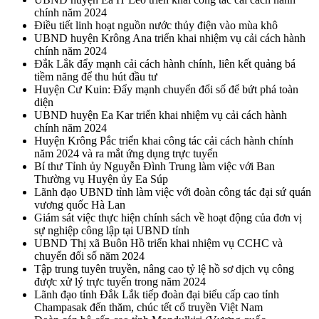
chính năm 2024
Điều tiết linh hoạt nguồn nước thủy điện vào mùa khô
UBND huyện Krông Ana triển khai nhiệm vụ cải cách hành
chính năm 2024
Đắk Lắk đẩy mạnh cải cách hành chính, liên kết quảng bá
tiềm năng để thu hút đầu tư
Huyện Cư Kuin: Đẩy mạnh chuyển đổi số để bứt phá toàn
diện
UBND huyện Ea Kar triển khai nhiệm vụ cải cách hành
chính năm 2024
Huyện Krông Pắc triển khai công tác cải cách hành chính
năm 2024 và ra mắt ứng dụng trực tuyến
Bí thư Tỉnh ủy Nguyễn Đình Trung làm việc với Ban
Thường vụ Huyện ủy Ea Súp
Lãnh đạo UBND tỉnh làm việc với đoàn công tác đại sứ quán
vương quốc Hà Lan
Giám sát việc thực hiện chính sách về hoạt động của đơn vị
sự nghiệp công lập tại UBND tỉnh
UBND Thị xã Buôn Hồ triển khai nhiệm vụ CCHC và
chuyển đổi số năm 2024
Tập trung tuyên truyền, nâng cao tỷ lệ hồ sơ dịch vụ công
được xử lý trực tuyến trong năm 2024
Lãnh đạo tỉnh Đắk Lắk tiếp đoàn đại biểu cấp cao tỉnh
Champasak đến thăm, chúc tết cổ truyền Việt Nam