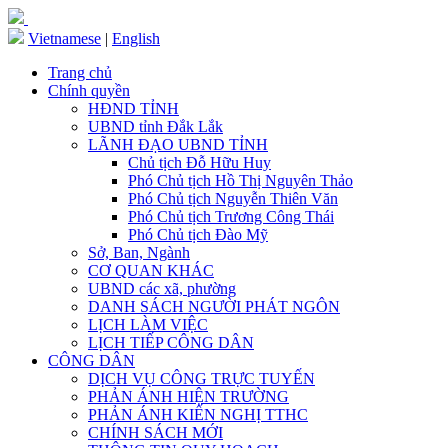
Vietnamese
|
English
Trang chủ
Chính quyền
HĐND TỈNH
UBND tỉnh Đắk Lắk
LÃNH ĐẠO UBND TỈNH
Chủ tịch Đỗ Hữu Huy
Phó Chủ tịch Hồ Thị Nguyên Thảo
Phó Chủ tịch Nguyễn Thiên Văn
Phó Chủ tịch Trương Công Thái
Phó Chủ tịch Đào Mỹ
Sở, Ban, Ngành
CƠ QUAN KHÁC
UBND các xã, phường
DANH SÁCH NGƯỜI PHÁT NGÔN
LỊCH LÀM VIỆC
LỊCH TIẾP CÔNG DÂN
CÔNG DÂN
DỊCH VỤ CÔNG TRỰC TUYẾN
PHẢN ÁNH HIỆN TRƯỜNG
PHẢN ÁNH KIẾN NGHỊ TTHC
CHÍNH SÁCH MỚI