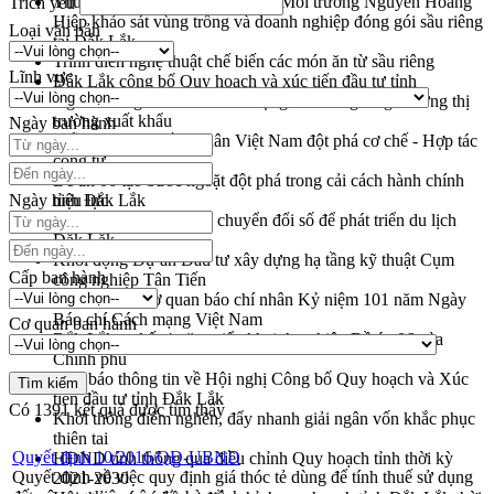
Thứ trưởng Bộ Nông nghiệp và Môi trường Nguyễn Hoàng
Trích yếu
Hiệp khảo sát vùng trồng và doanh nghiệp đóng gói sầu riêng
Loại văn bản
tại Đắk Lắk
Trình diễn nghệ thuật chế biến các món ăn từ sầu riêng
Lĩnh vực
Đắk Lắk công bố Quy hoạch và xúc tiến đầu tư tỉnh
Ngành cá ngừ Đắk Lắk chủ động thích ứng để giữ vững thị
trường xuất khẩu
Ngày ban hành
Diễn đàn Kinh tế tư nhân Việt Nam đột phá cơ chế - Hợp tác
công tư
Đề án 06 tạo bước ngoặt đột phá trong cải cách hành chính
Ngày hiệu lực
tỉnh Đắk Lắk
Kết nối tour, đẩy mạnh chuyển đổi số để phát triển du lịch
Đắk Lắk
Khởi động Dự án Đầu tư xây dựng hạ tầng kỹ thuật Cụm
Cấp ban hành
công nghiệp Tân Tiến
Gặp mặt các cơ quan báo chí nhân Kỷ niệm 101 năm Ngày
Báo chí Cách mạng Việt Nam
Cơ quan ban hành
Đắk Lắk sơ kết 4 năm triển khai thực hiện Đề án 06 của
Chính phủ
Họp báo thông tin về Hội nghị Công bố Quy hoạch và Xúc
tiến đầu tư tỉnh Đắk Lắk
Có
1391
kết quả được tìm thấy
Khơi thông điểm nghẽn, đẩy nhanh giải ngân vốn khắc phục
thiên tai
Quyết định 10/2016/QĐ-UBND
HĐND tỉnh thông qua điều chỉnh Quy hoạch tỉnh thời kỳ
Quyết định về việc quy định giá thóc tẻ dùng để tính thuế sử dụng
2021-2030