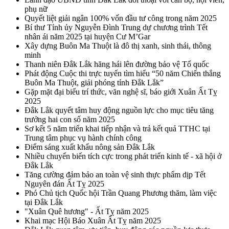
phụ nữ
Quyết liệt giải ngân 100% vốn đầu tư công trong năm 2025
Bí thư Tỉnh ủy Nguyễn Đình Trung dự chương trình Tết
nhân ái năm 2025 tại huyện Cư M’Gar
Xây dựng Buôn Ma Thuột là đô thị xanh, sinh thái, thông
minh
Thanh niên Đắk Lắk hăng hái lên đường bảo vệ Tổ quốc
Phát động Cuộc thi trực tuyến tìm hiểu “50 năm Chiến thắng
Buôn Ma Thuột, giải phóng tỉnh Đắk Lắk”
Gặp mặt đại biểu trí thức, văn nghệ sĩ, báo giới Xuân Ất Tỵ
2025
Đắk Lắk quyết tâm huy động nguồn lực cho mục tiêu tăng
trưởng hai con số năm 2025
Sơ kết 5 năm triển khai tiếp nhận và trả kết quả TTHC tại
Trung tâm phục vụ hành chính công
Điểm sáng xuất khẩu nông sản Đắk Lắk
Nhiều chuyển biến tích cực trong phát triển kinh tế - xã hội ở
Đắk Lắk
Tăng cường đảm bảo an toàn vệ sinh thực phẩm dịp Tết
Nguyên đán Ất Tỵ 2025
Phó Chủ tịch Quốc hội Trần Quang Phương thăm, làm việc
tại Đắk Lắk
"Xuân Quê hương" - Ất Tỵ năm 2025
Khai mạc Hội Báo Xuân Ất Tỵ năm 2025