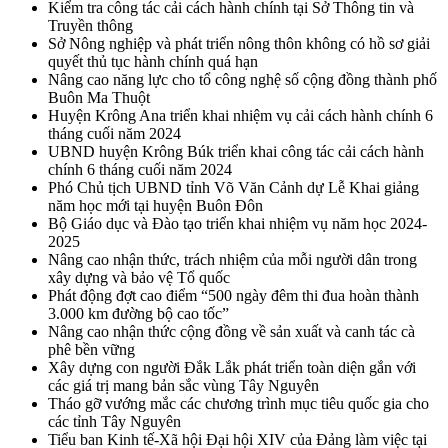
Kiểm tra công tác cải cách hành chính tại Sở Thông tin và
Truyền thông
Sở Nông nghiệp và phát triển nông thôn không có hồ sơ giải
quyết thủ tục hành chính quá hạn
Nâng cao năng lực cho tổ công nghệ số cộng đồng thành phố
Buôn Ma Thuột
Huyện Krông Ana triển khai nhiệm vụ cải cách hành chính 6
tháng cuối năm 2024
UBND huyện Krông Búk triển khai công tác cải cách hành
chính 6 tháng cuối năm 2024
Phó Chủ tịch UBND tỉnh Võ Văn Cảnh dự Lễ Khai giảng
năm học mới tại huyện Buôn Đôn
Bộ Giáo dục và Đào tạo triển khai nhiệm vụ năm học 2024-
2025
Nâng cao nhận thức, trách nhiệm của mỗi người dân trong
xây dựng và bảo vệ Tổ quốc
Phát động đợt cao điểm “500 ngày đêm thi đua hoàn thành
3.000 km đường bộ cao tốc”
Nâng cao nhận thức cộng đồng về sản xuất và canh tác cà
phê bền vững
Xây dựng con người Đắk Lắk phát triển toàn diện gắn với
các giá trị mang bản sắc vùng Tây Nguyên
Tháo gỡ vướng mắc các chương trình mục tiêu quốc gia cho
các tỉnh Tây Nguyên
Tiểu ban Kinh tế-Xã hội Đại hội XIV của Đảng làm việc tại