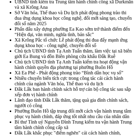
UBND tỉnh kiểm tra Trung tâm hành chính công xã Durkmăn
và xã Krông Ana
Sở Văn hóa, Thể thao và Du lịch phát động phong trào thi
đua ứng dụng khoa học công nghệ, đổi mới sáng tạo, chuyển
đổi số năm 2025
Phấn đấu xây dựng phường Ea Kao sớm trở thành điểm đến
“Hiện đại, văn minh, nghĩa tình, bản sắc”
Xã Krông Pắc tổ chức Lễ phát động thi đua đẩy mạnh ứng
dụng khoa học - công nghệ, chuyển đổi số
Chủ tịch UBND tỉnh Tạ Anh Tuấn thăm, làm việc tại xã biên
giới Ea Bung và đồn Biên phòng cửa khẩu Đắk Ruê
Chủ tịch UBND tỉnh Tạ Anh Tuấn kiểm tra hoạt động vận
hành chính quyền địa phương tại phường Buôn Hồ
Xã Ea Phê - Phát động phong trào “Bình dân học vụ số”
Nhiều chuyển biến tích cực trong công tác cải cách hành
chính của ngành Văn hóa, Thể thao và du lịch
Đắk Lắk ban hành chính sách hỗ trợ cán bộ công tác sau sắp
xếp đơn vị hành chính
Lãnh đạo tỉnh Đắk Lắk thăm, tặng quà gia đình chính sách,
người có công
Phường Buôn Hồ tập trung đổi mới cách vận hành trung tâm
phục vụ hành chính, đáp ứng tốt nhất nhu cầu của nhân dân
Bí thư Tỉnh uỷ Nguyễn Đình Trung kiểm tra vận hành Trung
tâm hành chính công cấp xã
Đắk Lắk khắc phục "điểm nghẽn" cải cách hành chính,