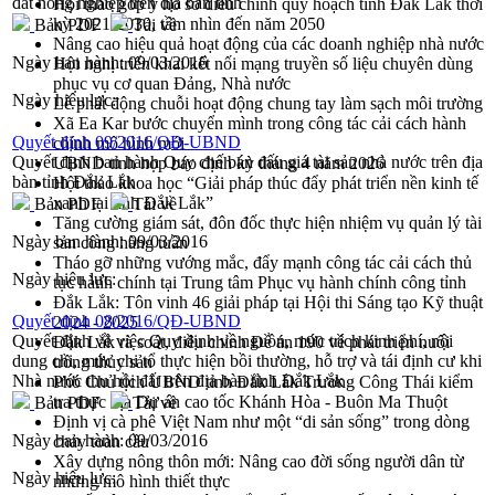
đất nông nghiệp trên địa bàn tỉnh
Hội thảo góp ý hồ sơ điều chỉnh quy hoạch tỉnh Đắk Lắk thời
kỳ 2021-2030, tầm nhìn đến năm 2050
Bản PDF
Tải về
Nâng cao hiệu quả hoạt động của các doanh nghiệp nhà nước
Ngày ban hành:
09/03/2016
Hội nghị triển khai kết nối mạng truyền số liệu chuyên dùng
phục vụ cơ quan Đảng, Nhà nước
Ngày hiệu lực:
Lễ phát động chuỗi hoạt động chung tay làm sạch môi trường
Xã Ea Kar bước chuyển mình trong công tác cải cách hành
Quyết định 09/2016/QĐ-UBND
chính mô hình mới
Quyết định ban hành Quy chế bán đấu giá tài sản nhà nước trên địa
UBND tỉnh họp báo định kỳ tháng 4 năm 2026
bàn tỉnh Đắk Lắk
Hội thảo khoa học “Giải pháp thúc đẩy phát triển nền kinh tế
xanh tại tỉnh Đắk Lắk”
Bản PDF
Tải về
Tăng cường giám sát, đôn đốc thực hiện nhiệm vụ quản lý tài
Ngày ban hành:
09/03/2016
sản công hàng tuần
Tháo gỡ những vướng mắc, đẩy mạnh công tác cải cách thủ
Ngày hiệu lực:
tục hành chính tại Trung tâm Phục vụ hành chính công tỉnh
Đắk Lắk: Tôn vinh 46 giải pháp tại Hội thi Sáng tạo Kỹ thuật
Quyết định 08/2016/QĐ-UBND
2024 - 2025
Quyết định về việc Quy định về nguồn, mức trích kinh phí, nội
Đắk Lắk rà soát, điều chỉnh Đề án 190 về phát triển nuôi
dung chi, mức chi tổ thực hiện bồi thường, hỗ trợ và tái định cư khi
trồng thủy sản
Nhà nước thu hồi đất trên địa bàn tỉnh Đắk Lắk
Phó Chủ tịch UBND tỉnh Đắk Lắk Trương Công Thái kiểm
tra thực địa Dự án cao tốc Khánh Hòa - Buôn Ma Thuột
Bản PDF
Tải về
Định vị cà phê Việt Nam như một “di sản sống” trong dòng
Ngày ban hành:
09/03/2016
chảy toàn cầu
Xây dựng nông thôn mới: Nâng cao đời sống người dân từ
Ngày hiệu lực:
những mô hình thiết thực