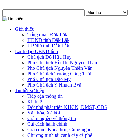
Giới thiệu
Tổng quan Đắk Lắk
HĐND tỉnh Đắk Lắk
UBND tỉnh Đắk Lắk
Lãnh đạo UBND tỉnh
Chủ tịch Đỗ Hữu Huy
Phó Chủ tịch Hồ Thị Nguyên Thảo
Phó Chủ tịch Nguyễn Thiên Văn
Phó Chủ tịch Trương Công Thái
Phó Chủ tịch Đào Mỹ
Phó Chủ tịch Y Nhuân Byă
Tin tức sự kiện
Tiếp cận thông tin
Kinh tế
Đột phá phát triển KHCN, ĐMST, CĐS
Văn hóa, Xã hội
Giảm nghèo về thông tin
Cải cách hành chính
Giáo dục, Khoa học, Công nghệ
Chương trình tái canh cây cà phê