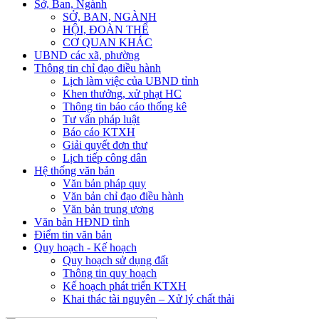
Sở, Ban, Ngành
SỞ, BAN, NGÀNH
HỘI, ĐOÀN THỂ
CƠ QUAN KHÁC
UBND các xã, phường
Thông tin chỉ đạo điều hành
Lịch làm việc của UBND tỉnh
Khen thưởng, xử phạt HC
Thông tin báo cáo thống kê
Tư vấn pháp luật
Báo cáo KTXH
Giải quyết đơn thư
Lịch tiếp công dân
Hệ thống văn bản
Văn bản pháp quy
Văn bản chỉ đạo điều hành
Văn bản trung ương
Văn bản HĐND tỉnh
Điểm tin văn bản
Quy hoạch - Kế hoạch
Quy hoạch sử dụng đất
Thông tin quy hoạch
Kế hoạch phát triển KTXH
Khai thác tài nguyên – Xử lý chất thải