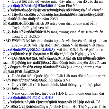
Quyết liệt tháo gỡ vướng mắc, đẩy nhanh tiến độ các dự án
Quyết định 07/2016/QĐ-UBND
trọng điểm trong Khu kinh tế Nam Phú Yên
Quyết định về việc Quy định chủng loại, số lượng xe ô tô chuyên
Hòn Yến phát triển du lịch gắn với bảo tồn biển
dùng trang bị cho các cơ quan hành chính, đơn vị sự nghiệp công
Lấy ý kiến điều chỉnh Quy hoạch tỉnh Đắk Lắk thời kỳ 2021-
lập thuộc tỉnh quản lý
2030, tầm nhìn đến năm 2050
Phát động chiến dịch 30 ngày đêm giải phóng mặt bằng
Bản PDF
Tải về
Tuyến đường bộ ven biển
Ngày ban hành:
08/03/2016
Đắk Lắk nỗ lực thúc đẩy tăng trưởng kinh tế từ 10% trở lên
trong Quý II/2026
Ngày hiệu lực:
Đắk Lắk ký kết thỏa thuận hợp tác về chuyển đổi số giai đoạn
2026 – 2030 với Tập đoàn Bưu chính Viễn thông Việt Nam
Quyết định 06/2016/QĐ-UBND
Thứ trưởng Bộ Y tế làm việc với tỉnh Đắk Lắk về phát triển
Quyết định về việc Quy định chi tiết thực hiện Nghị quyết số
nhân lực y tế cho trạm y tế cấp xã
143/2014/NQ-HĐND, ngày 23/12/2014 của HĐND tỉnh về chính
Du lịch Đắk Lắk nâng tầm trải nghiệm du khách thông qua
sách hỗ trợ đào tạo sau đại học; điều động, luân chuyển đối với cán
Hệ thống cơ sở dữ liệu và Bản đồ số
bộ, công chức, viên chức của tỉnh Đắk Lắk
Tập huấn ứng dụng trí tuệ nhân tạo (AI) trong thương mại
điện tử năm 2026
Bản PDF
Tải về
Đoàn đại biểu Quốc hội tỉnh Đắk Lắk trao đổi thông tin trước
Ngày ban hành:
22/02/2016
Kỳ họp thứ nhất, Quốc hội khóa XVI
Quyết liệt cải cách hành chính, khơi thông nguồn lực phát
Ngày hiệu lực:
triển
Nâng cao hiệu lực, hiệu quả HĐND tỉnh thông qua hiện đại
Quyết định 05/2016/QĐ-UBND
hóa hành chính
Quyết định ban hành Quy chế phối hợp quản lý Hợp tác xã, Tổ
Xã Ea Phê gắn cải cách hành chính với chuyển đổi số
hợp tác xã trên địa bàn tỉnh
Phó Chủ tịch Thường trực UBND tỉnh Hồ Thị Nguyên Thảo