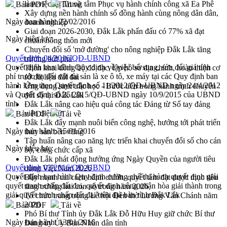
làm việc tại Trung tâm Phục vụ hành chính công xã Ea Phê
Bản PDF
Tải về
Xây dựng nền hành chính số đồng hành cùng nông dân dân,
Ngày ban hành:
22/02/2016
doanh nghiệp
Giai đoạn 2026-2030, Đắk Lắk phấn đấu có 77% xã đạt
Ngày hiệu lực:
chuẩn nông thôn mới
Chuyển đổi số 'mở đường' cho nông nghiệp Đắk Lắk tăng
Quyết định 04/2016/QĐ-UBND
trưởng bứt phá
Quyết định ban hành Quy định về việc bổ sung, sửa đổi giá tính
Triển khai đồng bộ đo đạc, lập hồ sơ địa chính, hoàn thiện cơ
phí trước bạ đối với tài sản là xe ô tô, xe máy tại các Quy định ban
sở dữ liệu đất đai
hành kèm theo Quyết định số 11/2012/QĐ-UBND ngày 24/4/2012
Ứng dụng sinh trắc học - Bước tiến trong hành trình chuyển
và Quyết định số 25/2015/QĐ-UBND ngày 10/9/2015 của UBND
đổi số tại Đắk Lắk
tỉnh
Đắk Lắk nâng cao hiệu quả công tác Đảng từ Sổ tay đảng
viên điện tử
Bản PDF
Tải về
Đắk Lắk đẩy mạnh nuôi biển công nghệ, hướng tới phát triển
Ngày ban hành:
15/01/2016
thủy sản bền vững
Tập huấn nâng cao năng lực triển khai chuyển đổi số cho cán
Ngày hiệu lực:
bộ, công chức cấp xã
Đắk Lắk phát động hưởng ứng Ngày Quyền của người tiêu
Quyết định 03/2016/QĐ-UBND
dùng Việt Nam 2026
Quyết định ban hành Quy định cưỡng chế thi hành quyết định giải
Đẩy mạnh cải cách hành chính, quyết tâm đạt được mục tiêu
quyết tranh chấp đất đai, quyết định công nhận hòa giải thành trong
tăng trưởng hai con số trong năm 2026
giải quyết tranh chấp đất đai trên địa bàn tỉnh Đắk Lắk
Tổ chức trang trọng Lễ hội Đền thờ Lương Văn Chánh năm
2026
Bản PDF
Tải về
Phó Bí thư Tỉnh ủy Đắk Lắk Đỗ Hữu Huy giữ chức Bí thư
Ngày ban hành:
13/01/2016
Đảng ủy Ủy Ban Nhân dân tỉnh