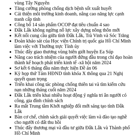
vùng Tây Nguyên
Tăng cường phòng chống dịch bệnh sốt xuất huyết
Cải thiện môi trường kinh doanh, nâng cao năng lực cạnh
tranh cấp tỉnh
Công bố 14 sản phẩm OCOP đạt tiêu chuẩn 4 sao
Đắk Lắk không ngừng nỗ lực xây dựng nông thôn mới
Kết nối cung cầu giữa tỉnh Đắk Lắk, Trà Vinh và Sóc Trăng
Đoàn khảo sát của Học viện Chính trị quốc gia Hồ Chí Minh
làm việc với Thường trực Tỉnh ủy
Thúc đẩy giao thương vùng biên giới huyện Ea Súp
Nâng cao trách nhiệm của người đứng đầu trong chỉ đạo hoàn
thành kế hoạch phát triển kinh tế -xã hội năm 2024
Sơ kết 6 tháng đầu năm thực hiện Đề án 06
Kỳ họp thứ Tám HĐND tỉnh khóa X thông qua 21 Nghị
quyết quan trọng
Triển khai công tác phòng chống thiên tai và tìm kiếm cứu
nạn những tháng cuối năm 2024
Đắk Lắk triển khai nhiều hoạt động ý nghĩa tri ân người có
công, gia đình chính sách
Ra mắt Trung tâm Khởi nghiệp đổi mới sáng tạo tỉnh Đắk
Lắk
Bàn cơ chế, chính sách giải quyết việc làm và đào tạo nghề
cho người có đất thu hồi
Thúc đẩy thương mại và đầu tư giữa Đắk Lắk và Thành phố
Hồ Chí Minh