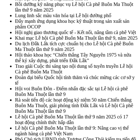
Bồi dưỡng kỹ năng phục vụ Lễ hội Cà phê Buôn Ma Thuột
lần thứ 9 năm 2025
Lung linh sắc màu văn hóa tại Lễ hội đường phố
Đẩy mạnh ứng dụng khoa học kỹ thuật trong sản xuất sản
phẩm OCOP
Hội nghị giao thương quốc tế - Kết nối, nâng tầm cà phê Việt
Khai mạc Lễ hội Cà phê Buôn Ma Thuột lần thứ 9, năm 2025
Du lịch Đắk Lắk tích cực chuẩn bị cho Lễ hội Cà phê Buôn
Ma Thuột lần thứ 9 năm 2025
Hội thảo khoa học “Chiến thắng Tây Nguyên 1975 và nửa
thế kỷ xây dựng, phát triển Đắk Lắk”
Trao giải Cuộc thi sáng tạo nội dung số tuyên truyền Lễ hội
Cà phê Buôn Ma Thuột
Đoàn đại biểu Quốc hội tỉnh thăm và chúc mừng các cơ sở y
tế
Hội voi Buôn Đôn - Điểm nhấn đặc sắc tại Lễ hội cà phê
Buôn Ma Thuột lần thứ 9
Rà soát tiến độ các hoạt động kỷ niệm 50 năm Chiến thắng
Buôn Ma Thuột, giải phóng tỉnh Đắk Lắk và Lễ hội Cà phê
Buôn Ma Thuột lần thứ 9
Lễ hội Cà phê Buôn Ma Thuột lần thứ 9 năm 2025 có 17
hoạt động chính thức hấp dẫn
Lễ hội Cà phê Buôn Ma Thuột lần thứ 9: Nâng cao vị thế
ngành hàng cà phê Việt Nam
Phó Chủ tịch UBND tỉnh Trương Công Thái kiểm tra tiến độ