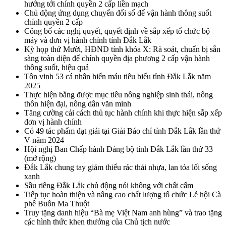
hướng tới chính quyền 2 cấp liền mạch
Chủ động ứng dụng chuyển đổi số để vận hành thông suốt
chính quyền 2 cấp
Công bố các nghị quyết, quyết định về sắp xếp tổ chức bộ
máy và đơn vị hành chính tỉnh Đắk Lắk
Kỳ họp thứ Mười, HĐND tỉnh khóa X: Rà soát, chuẩn bị sẵn
sàng toàn diện để chính quyền địa phương 2 cấp vận hành
thông suốt, hiệu quả
Tôn vinh 53 cá nhân hiến máu tiêu biểu tỉnh Đắk Lắk năm
2025
Thực hiện bằng được mục tiêu nông nghiệp sinh thái, nông
thôn hiện đại, nông dân văn minh
Tăng cường cải cách thủ tục hành chính khi thực hiện sắp xếp
đơn vị hành chính
Có 49 tác phẩm đạt giải tại Giải Báo chí tỉnh Đắk Lắk lần thứ
V năm 2024
Hội nghị Ban Chấp hành Đảng bộ tỉnh Đắk Lắk lần thứ 33
(mở rộng)
Đắk Lắk chung tay giảm thiểu rác thải nhựa, lan tỏa lối sống
xanh
Sầu riêng Đắk Lắk chủ động nói không với chất cấm
Tiếp tục hoàn thiện và nâng cao chất lượng tổ chức Lễ hội Cà
phê Buôn Ma Thuột
Truy tặng danh hiệu “Bà mẹ Việt Nam anh hùng” và trao tặng
các hình thức khen thưởng của Chủ tịch nước