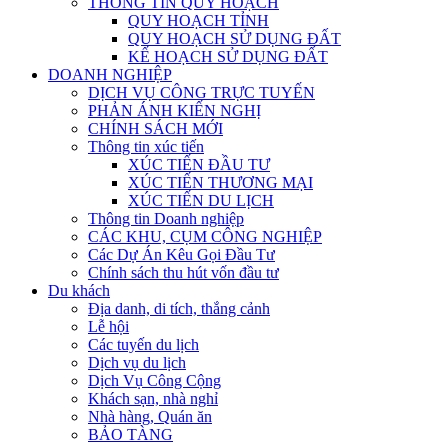
THÔNG TIN QUY HOẠCH
QUY HOẠCH TỈNH
QUY HOẠCH SỬ DỤNG ĐẤT
KẾ HOẠCH SỬ DỤNG ĐẤT
DOANH NGHIỆP
DỊCH VỤ CÔNG TRỰC TUYẾN
PHẢN ÁNH KIẾN NGHỊ
CHÍNH SÁCH MỚI
Thông tin xúc tiến
XÚC TIẾN ĐẦU TƯ
XÚC TIẾN THƯƠNG MẠI
XÚC TIẾN DU LỊCH
Thông tin Doanh nghiệp
CÁC KHU, CỤM CÔNG NGHIỆP
Các Dự Án Kêu Gọi Đầu Tư
Chính sách thu hút vốn đầu tư
Du khách
Địa danh, di tích, thắng cảnh
Lễ hội
Các tuyến du lịch
Dịch vụ du lịch
Dịch Vụ Công Cộng
Khách sạn, nhà nghỉ
Nhà hàng, Quán ăn
BẢO TÀNG