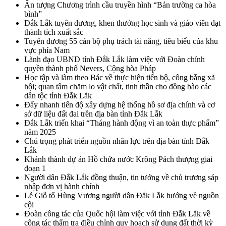
Ấn tượng Chương trình cầu truyền hình “Bản trường ca hòa
bình”
Đắk Lắk tuyên dương, khen thưởng học sinh và giáo viên đạt
thành tích xuất sắc
Tuyên dương 55 cán bộ phụ trách tài năng, tiêu biểu của khu
vực phía Nam
Lãnh đạo UBND tỉnh Đắk Lắk làm việc với Đoàn chính
quyền thành phố Nevers, Cộng hòa Pháp
Học tập và làm theo Bác về thực hiện tiến bộ, công bằng xã
hội; quan tâm chăm lo vật chất, tinh thần cho đồng bào các
dân tộc tỉnh Đắk Lắk
Đẩy nhanh tiến độ xây dựng hệ thống hồ sơ địa chính và cơ
sở dữ liệu đất đai trên địa bàn tỉnh Đắk Lắk
Đắk Lắk triển khai “Tháng hành động vì an toàn thực phẩm”
năm 2025
Chú trọng phát triển nguồn nhân lực trên địa bàn tỉnh Đắk
Lắk
Khánh thành dự án Hồ chứa nước Krông Pách thượng giai
đoạn 1
Người dân Đắk Lắk đồng thuận, tin tưởng về chủ trương sáp
nhập đơn vị hành chính
Lễ Giỗ tổ Hùng Vương người dân Đắk Lắk hướng về nguồn
cội
Đoàn công tác của Quốc hội làm việc với tỉnh Đắk Lắk về
công tác thẩm tra điều chỉnh quy hoạch sử dụng đất thời kỳ