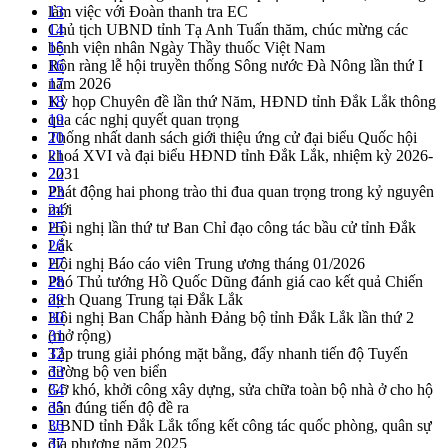
làm việc với Đoàn thanh tra EC
13
Chủ tịch UBND tỉnh Tạ Anh Tuấn thăm, chúc mừng các
14
bệnh viện nhân Ngày Thầy thuốc Việt Nam
15
Rộn ràng lễ hội truyền thống Sông nước Đà Nông lần thứ I
16
năm 2026
17
Kỳ họp Chuyên đề lần thứ Năm, HĐND tỉnh Đắk Lắk thông
18
qua các nghị quyết quan trọng
19
Thống nhất danh sách giới thiệu ứng cử đại biểu Quốc hội
20
khoá XVI và đại biểu HĐND tỉnh Đắk Lắk, nhiệm kỳ 2026-
21
2031
22
Phát động hai phong trào thi đua quan trọng trong kỷ nguyên
23
mới
24
Hội nghị lần thứ tư Ban Chỉ đạo công tác bầu cử tỉnh Đắk
25
Lắk
26
Hội nghị Báo cáo viên Trung ương tháng 01/2026
27
Phó Thủ tướng Hồ Quốc Dũng đánh giá cao kết quả Chiến
28
dịch Quang Trung tại Đắk Lắk
29
Hội nghị Ban Chấp hành Đảng bộ tỉnh Đắk Lắk lần thứ 2
30
(mở rộng)
31
Tập trung giải phóng mặt bằng, đẩy nhanh tiến độ Tuyến
32
đường bộ ven biển
33
Gỡ khó, khởi công xây dựng, sửa chữa toàn bộ nhà ở cho hộ
34
dân đúng tiến độ đề ra
35
UBND tỉnh Đắk Lắk tổng kết công tác quốc phòng, quân sự
36
địa phương năm 2025
37