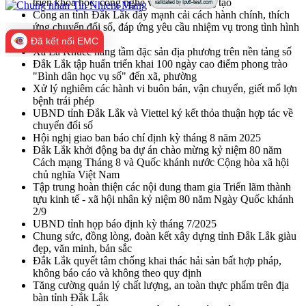
triển khoa học, công nghệ và đổi mới sáng tạo
Công an tỉnh Đắk Lắk đẩy mạnh cải cách hành chính, thích
ứng chuyển đổi số, đáp ứng yêu cầu nhiệm vụ trong tình hình
mới
Đã kết nối EMC
Xã Ea Knuếc nâng tầm đặc sản địa phương trên nền tảng số
Đắk Lắk tập huấn triển khai 100 ngày cao điểm phong trào
"Bình dân học vụ số" đến xã, phường
Xử lý nghiêm các hành vi buôn bán, vận chuyển, giết mổ lợn
bệnh trái phép
UBND tỉnh Đắk Lắk và Viettel ký kết thỏa thuận hợp tác về
chuyển đổi số
Hội nghị giao ban báo chí định kỳ tháng 8 năm 2025
Đắk Lắk khởi động ba dự án chào mừng kỷ niệm 80 năm
Cách mạng Tháng 8 và Quốc khánh nước Cộng hòa xã hội
chủ nghĩa Việt Nam
Tập trung hoàn thiện các nội dung tham gia Triển lãm thành
tựu kinh tế - xã hội nhân kỷ niệm 80 năm Ngày Quốc khánh
2/9
UBND tỉnh họp báo định kỳ tháng 7/2025
Chung sức, đồng lòng, đoàn kết xây dựng tỉnh Đắk Lắk giàu
đẹp, văn minh, bản sắc
Đắk Lắk quyết tâm chống khai thác hải sản bất hợp pháp,
không báo cáo và không theo quy định
Tăng cường quản lý chất lượng, an toàn thực phẩm trên địa
bàn tỉnh Đắk Lắk