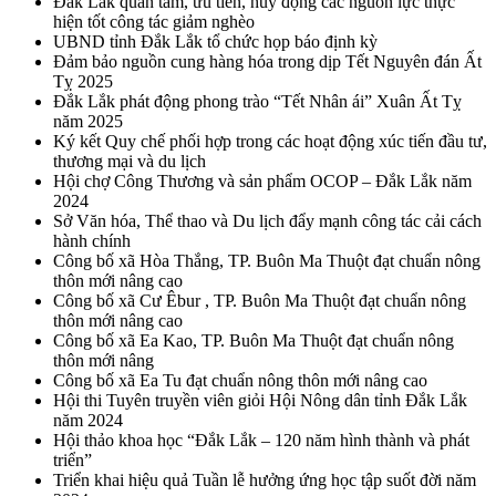
Đắk Lắk quan tâm, ưu tiên, huy động các nguồn lực thực
hiện tốt công tác giảm nghèo
UBND tỉnh Đắk Lắk tổ chức họp báo định kỳ
Đảm bảo nguồn cung hàng hóa trong dịp Tết Nguyên đán Ất
Tỵ 2025
Đắk Lắk phát động phong trào “Tết Nhân ái” Xuân Ất Tỵ
năm 2025
Ký kết Quy chế phối hợp trong các hoạt động xúc tiến đầu tư,
thương mại và du lịch
Hội chợ Công Thương và sản phẩm OCOP – Đắk Lắk năm
2024
Sở Văn hóa, Thể thao và Du lịch đẩy mạnh công tác cải cách
hành chính
Công bố xã Hòa Thắng, TP. Buôn Ma Thuột đạt chuẩn nông
thôn mới nâng cao
Công bố xã Cư Êbur , TP. Buôn Ma Thuột đạt chuẩn nông
thôn mới nâng cao
Công bố xã Ea Kao, TP. Buôn Ma Thuột đạt chuẩn nông
thôn mới nâng
Công bố xã Ea Tu đạt chuẩn nông thôn mới nâng cao
Hội thi Tuyên truyền viên giỏi Hội Nông dân tỉnh Đắk Lắk
năm 2024
Hội thảo khoa học “Đắk Lắk – 120 năm hình thành và phát
triển”
Triển khai hiệu quả Tuần lễ hưởng ứng học tập suốt đời năm