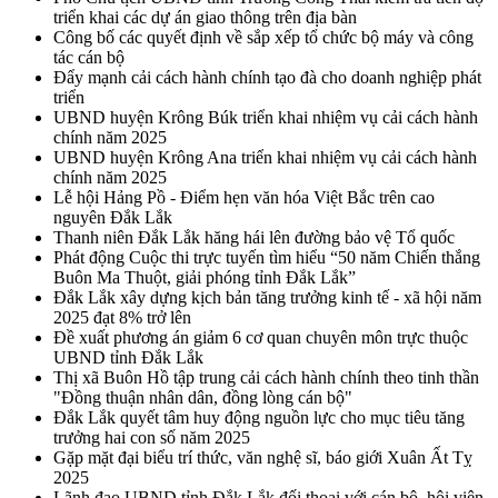
triển khai các dự án giao thông trên địa bàn
Công bố các quyết định về sắp xếp tổ chức bộ máy và công
tác cán bộ
Đẩy mạnh cải cách hành chính tạo đà cho doanh nghiệp phát
triển
UBND huyện Krông Búk triển khai nhiệm vụ cải cách hành
chính năm 2025
UBND huyện Krông Ana triển khai nhiệm vụ cải cách hành
chính năm 2025
Lễ hội Hảng Pồ - Điểm hẹn văn hóa Việt Bắc trên cao
nguyên Đắk Lắk
Thanh niên Đắk Lắk hăng hái lên đường bảo vệ Tổ quốc
Phát động Cuộc thi trực tuyến tìm hiểu “50 năm Chiến thắng
Buôn Ma Thuột, giải phóng tỉnh Đắk Lắk”
Đắk Lắk xây dựng kịch bản tăng trưởng kinh tế - xã hội năm
2025 đạt 8% trở lên
Đề xuất phương án giảm 6 cơ quan chuyên môn trực thuộc
UBND tỉnh Đắk Lắk
Thị xã Buôn Hồ tập trung cải cách hành chính theo tinh thần
"Đồng thuận nhân dân, đồng lòng cán bộ"
Đắk Lắk quyết tâm huy động nguồn lực cho mục tiêu tăng
trưởng hai con số năm 2025
Gặp mặt đại biểu trí thức, văn nghệ sĩ, báo giới Xuân Ất Tỵ
2025
Lãnh đạo UBND tỉnh Đắk Lắk đối thoại với cán bộ, hội viên,