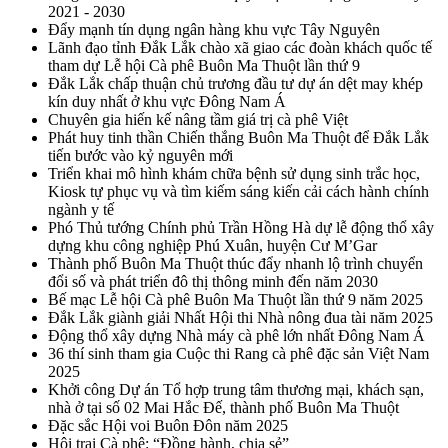
2021 - 2030
Đẩy mạnh tín dụng ngân hàng khu vực Tây Nguyên
Lãnh đạo tỉnh Đắk Lắk chào xã giao các đoàn khách quốc tế
tham dự Lễ hội Cà phê Buôn Ma Thuột lần thứ 9
Đắk Lắk chấp thuận chủ trương đầu tư dự án dệt may khép
kín duy nhất ở khu vực Đông Nam Á
Chuyên gia hiến kế nâng tầm giá trị cà phê Việt
Phát huy tinh thần Chiến thắng Buôn Ma Thuột để Đắk Lắk
tiến bước vào kỷ nguyên mới
Triển khai mô hình khám chữa bệnh sử dụng sinh trắc học,
Kiosk tự phục vụ và tìm kiếm sáng kiến cải cách hành chính
ngành y tế
Phó Thủ tướng Chính phủ Trần Hồng Hà dự lễ động thổ xây
dựng khu công nghiệp Phú Xuân, huyện Cư M’Gar
Thành phố Buôn Ma Thuột thúc đẩy nhanh lộ trình chuyển
đổi số và phát triển đô thị thông minh đến năm 2030
Bế mạc Lễ hội Cà phê Buôn Ma Thuột lần thứ 9 năm 2025
Đắk Lắk giành giải Nhất Hội thi Nhà nông đua tài năm 2025
Động thổ xây dựng Nhà máy cà phê lớn nhất Đông Nam Á
36 thí sinh tham gia Cuộc thi Rang cà phê đặc sản Việt Nam
2025
Khởi công Dự án Tổ hợp trung tâm thương mại, khách sạn,
nhà ở tại số 02 Mai Hắc Đế, thành phố Buôn Ma Thuột
Đặc sắc Hội voi Buôn Đôn năm 2025
Hội trại Cà phê: “Đồng hành, chia sẻ”