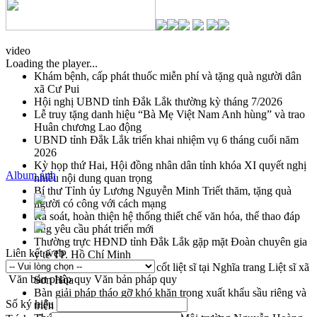
video
Loading the player...
Khám bệnh, cấp phát thuốc miễn phí và tặng quà người dân
xã Cư Pui
Hội nghị UBND tỉnh Đắk Lắk thường kỳ tháng 7/2026
Lễ truy tặng danh hiệu “Bà Mẹ Việt Nam Anh hùng” và trao
Huân chương Lao động
UBND tỉnh Đắk Lắk triển khai nhiệm vụ 6 tháng cuối năm
2026
Kỳ họp thứ Hai, Hội đồng nhân dân tỉnh khóa XI quyết nghị
Album ảnh
nhiều nội dung quan trọng
Bí thư Tỉnh ủy Lương Nguyễn Minh Triết thăm, tặng quà
người có công với cách mạng
Rà soát, hoàn thiện hệ thống thiết chế văn hóa, thể thao đáp
ứng yêu cầu phát triển mới
Thường trực HĐND tỉnh Đắk Lắk gặp mặt Đoàn chuyên gia
Liên kết web
y tế TP. Hồ Chí Minh
Lễ truy điệu và an táng hài cốt liệt sĩ tại Nghĩa trang Liệt sĩ xã
Văn bản pháp quy
Văn bản pháp quy
Sơn Hòa
Bàn giải pháp tháo gỡ khó khăn trong xuất khẩu sầu riêng và
Số ký hiệu
triển khai quy định EUDR