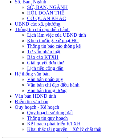
Sở, Ban, Ngành
SỞ, BAN, NGÀNH
HỘI, ĐOÀN THỂ
CƠ QUAN KHÁC
UBND các xã, phường
Thông tin chỉ đạo điều hành
Lịch làm việc của UBND tỉnh
Khen thưởng, xử phạt HC
Thông tin báo cáo thống kê
Tư vấn pháp luật
Báo cáo KTXH
Giải quyết đơn thư
Lịch tiếp công dân
Hệ thống văn bản
Văn bản pháp quy
Văn bản chỉ đạo điều hành
Văn bản trung ương
Văn bản HĐND tỉnh
Điểm tin văn bản
Quy hoạch - Kế hoạch
Quy hoạch sử dụng đất
Thông tin quy hoạch
Kế hoạch phát triển KTXH
Khai thác tài nguyên – Xử lý chất thải