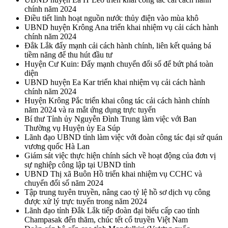
chính năm 2024
Điều tiết linh hoạt nguồn nước thủy điện vào mùa khô
UBND huyện Krông Ana triển khai nhiệm vụ cải cách hành
chính năm 2024
Đắk Lắk đẩy mạnh cải cách hành chính, liên kết quảng bá
tiềm năng để thu hút đầu tư
Huyện Cư Kuin: Đẩy mạnh chuyển đổi số để bứt phá toàn
diện
UBND huyện Ea Kar triển khai nhiệm vụ cải cách hành
chính năm 2024
Huyện Krông Pắc triển khai công tác cải cách hành chính
năm 2024 và ra mắt ứng dụng trực tuyến
Bí thư Tỉnh ủy Nguyễn Đình Trung làm việc với Ban
Thường vụ Huyện ủy Ea Súp
Lãnh đạo UBND tỉnh làm việc với đoàn công tác đại sứ quán
vương quốc Hà Lan
Giám sát việc thực hiện chính sách về hoạt động của đơn vị
sự nghiệp công lập tại UBND tỉnh
UBND Thị xã Buôn Hồ triển khai nhiệm vụ CCHC và
chuyển đổi số năm 2024
Tập trung tuyên truyền, nâng cao tỷ lệ hồ sơ dịch vụ công
được xử lý trực tuyến trong năm 2024
Lãnh đạo tỉnh Đắk Lắk tiếp đoàn đại biểu cấp cao tỉnh
Champasak đến thăm, chúc tết cổ truyền Việt Nam