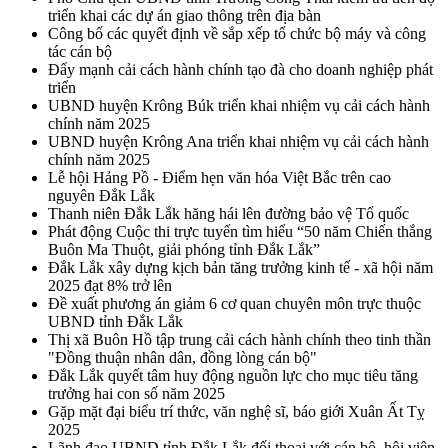
triển khai các dự án giao thông trên địa bàn
Công bố các quyết định về sắp xếp tổ chức bộ máy và công
tác cán bộ
Đẩy mạnh cải cách hành chính tạo đà cho doanh nghiệp phát
triển
UBND huyện Krông Búk triển khai nhiệm vụ cải cách hành
chính năm 2025
UBND huyện Krông Ana triển khai nhiệm vụ cải cách hành
chính năm 2025
Lễ hội Hảng Pồ - Điểm hẹn văn hóa Việt Bắc trên cao
nguyên Đắk Lắk
Thanh niên Đắk Lắk hăng hái lên đường bảo vệ Tổ quốc
Phát động Cuộc thi trực tuyến tìm hiểu “50 năm Chiến thắng
Buôn Ma Thuột, giải phóng tỉnh Đắk Lắk”
Đắk Lắk xây dựng kịch bản tăng trưởng kinh tế - xã hội năm
2025 đạt 8% trở lên
Đề xuất phương án giảm 6 cơ quan chuyên môn trực thuộc
UBND tỉnh Đắk Lắk
Thị xã Buôn Hồ tập trung cải cách hành chính theo tinh thần
"Đồng thuận nhân dân, đồng lòng cán bộ"
Đắk Lắk quyết tâm huy động nguồn lực cho mục tiêu tăng
trưởng hai con số năm 2025
Gặp mặt đại biểu trí thức, văn nghệ sĩ, báo giới Xuân Ất Tỵ
2025
Lãnh đạo UBND tỉnh Đắk Lắk đối thoại với cán bộ, hội viên,