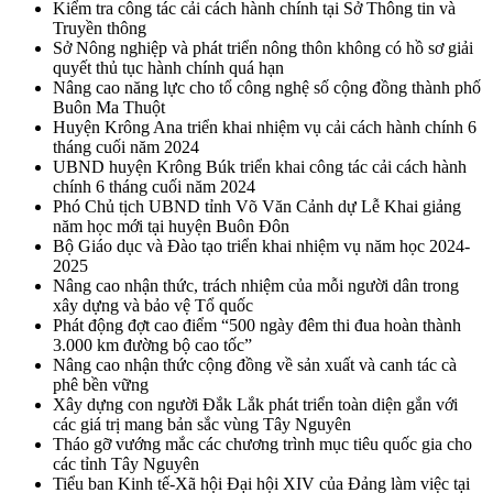
Kiểm tra công tác cải cách hành chính tại Sở Thông tin và
Truyền thông
Sở Nông nghiệp và phát triển nông thôn không có hồ sơ giải
quyết thủ tục hành chính quá hạn
Nâng cao năng lực cho tổ công nghệ số cộng đồng thành phố
Buôn Ma Thuột
Huyện Krông Ana triển khai nhiệm vụ cải cách hành chính 6
tháng cuối năm 2024
UBND huyện Krông Búk triển khai công tác cải cách hành
chính 6 tháng cuối năm 2024
Phó Chủ tịch UBND tỉnh Võ Văn Cảnh dự Lễ Khai giảng
năm học mới tại huyện Buôn Đôn
Bộ Giáo dục và Đào tạo triển khai nhiệm vụ năm học 2024-
2025
Nâng cao nhận thức, trách nhiệm của mỗi người dân trong
xây dựng và bảo vệ Tổ quốc
Phát động đợt cao điểm “500 ngày đêm thi đua hoàn thành
3.000 km đường bộ cao tốc”
Nâng cao nhận thức cộng đồng về sản xuất và canh tác cà
phê bền vững
Xây dựng con người Đắk Lắk phát triển toàn diện gắn với
các giá trị mang bản sắc vùng Tây Nguyên
Tháo gỡ vướng mắc các chương trình mục tiêu quốc gia cho
các tỉnh Tây Nguyên
Tiểu ban Kinh tế-Xã hội Đại hội XIV của Đảng làm việc tại