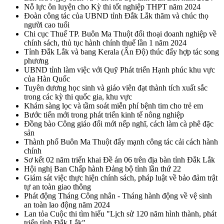
Nỗ lực ôn luyện cho Kỳ thi tốt nghiệp THPT năm 2024
Đoàn công tác của UBND tỉnh Đắk Lắk thăm và chúc thọ
người cao tuổi
Chi cục Thuế TP. Buôn Ma Thuột đối thoại doanh nghiệp về
chính sách, thủ tục hành chính thuế lần 1 năm 2024
Tỉnh Đắk Lắk và bang Kerala (Ấn Độ) thúc đẩy hợp tác song
phương
UBND tỉnh làm việc với Quỹ Phát triển Hạnh phúc khu vực
của Hàn Quốc
Tuyên dương học sinh và giáo viên đạt thành tích xuất sắc
trong các kỳ thi quốc gia, khu vực
Khám sàng lọc và tầm soát miễn phí bệnh tim cho trẻ em
Bước tiến mới trong phát triển kinh tế nông nghiệp
Đồng bào Công giáo đổi mới nếp nghĩ, cách làm cà phê đặc
sản
Thành phố Buôn Ma Thuột đẩy mạnh công tác cải cách hành
chính
Sơ kết 02 năm triển khai Đề án 06 trên địa bàn tỉnh Đắk Lắk
Hội nghị Ban Chấp hành Đảng bộ tỉnh lần thứ 22
Giám sát việc thực hiện chính sách, pháp luật về bảo đảm trật
tự an toàn giao thông
Phát động Tháng Công nhân - Tháng hành động về vệ sinh
an toàn lao động năm 2024
Lan tỏa Cuộc thi tìm hiểu "Lịch sử 120 năm hình thành, phát
triển tỉnh Đắk Lắk"