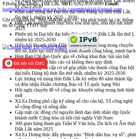
vụ Nghị quyết Đại hội đại biểu Đảng bộ tỉnh Đắk Lắk nhiệm
P.Buôn Ma Thuột - Đắk Lắk.
SĐT:
0262.859.9699
Email:
kỳ 2025-2030
banbientap@daklak.gov.vn hoặc congttdtdaklak@gmail.com
Khai mạc trọng thể Đại hội đại biểu Đảng bộ tỉnh Đắk Lắk
lần thứ I, nhiệm kỳ 2025 - 2030
Ghi rõ nguồn tin "http://daklak.gov.vn" khi phát hành lại các thông
Đắk Lắk hoàn thành mục tiêu xóa nhà tạm, nhà dột nát năm
tin từ Cổng TTĐT này
2025
Phiên trù bị Đại hội đại biểu Đảng bộ tỉnh Đắk Lắk lần thứ I,
nhiệm kỳ 2025-2030
Hiệp hội Doanh nhân Đắk Lắk cần tiên phong trong chuyển
đổi số, kiến tạo môi trường kinh doanh công bằng, minh bạch
Họp Ban Chỉ đạo Quốc gia về chống khai thác hải sản bất
hợp pháp, không báo cáo và không theo quy định
Đã kết nối EMC
Đại hội Đảng bộ cấp cơ sở góp phần vào thanh công Đại hội
đại biểu Đảng bộ tỉnh lần thứ nhất, nhiệm kỳ 2025-2030
Lực lượng vũ trang tỉnh Đắk Lắk kỷ niệm 80 năm thành lập
và đón nhận Huân chương Bảo vệ Tổ quốc hạng Nhì
Hội nghị chuyên đề về công tác khuyến nông trong tình hình
mới
Xã Ea Drăng phổ cập kỹ năng số cho cán bộ, Tổ công nghệ
số cộng đồng và nông dân
Gặp mặt các đồng chí nguyên lãnh đạo tỉnh nhân dịp Quốc
khánh nước Cộng hòa xã hội chủ nghĩa Việt Nam
300 gian hàng tham gia Tuần lễ Văn hóa, Du lịch và Ẩm thực
Đắk Lắk năm 2025
Xã Ea Drăng thúc đẩy phong trào “Bình dân học vụ số”, phát