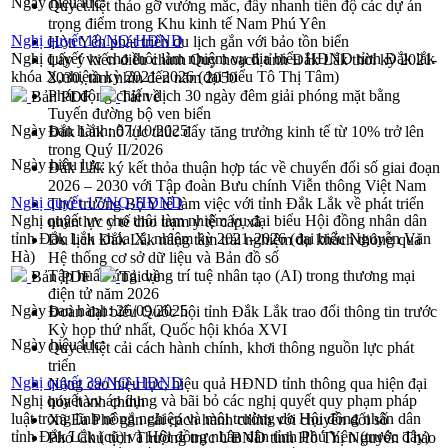
Ngày hiệu lực:
Quyết liệt tháo gỡ vướng mắc, đẩy nhanh tiến độ các dự án
trọng điểm trong Khu kinh tế Nam Phú Yên
Nghị quyết 18/NQ-HĐND
Hòn Yến phát triển du lịch gắn với bảo tồn biển
Nghị quyết vv cho thôi làm nhiệm vụ địa biểu HĐND tỉnh Đắk lắk
Lấy ý kiến điều chỉnh Quy hoạch tỉnh Đắk Lắk thời kỳ 2021-
khóa X,nhiệm kỳ 2021-2026 (đại biểu Tô Thị Tâm)
2030, tầm nhìn đến năm 2050
Phát động chiến dịch 30 ngày đêm giải phóng mặt bằng
Bản PDF
Tải về
Tuyến đường bộ ven biển
Ngày ban hành:
07/10/2025
Đắk Lắk nỗ lực thúc đẩy tăng trưởng kinh tế từ 10% trở lên
trong Quý II/2026
Ngày hiệu lực:
Đắk Lắk ký kết thỏa thuận hợp tác về chuyển đổi số giai đoạn
2026 – 2030 với Tập đoàn Bưu chính Viễn thông Việt Nam
Nghị quyết 17/NQ-HĐND
Thứ trưởng Bộ Y tế làm việc với tỉnh Đắk Lắk về phát triển
Nghị quyết vv cho thôi làm nhiệm vụ đại biểu Hội đồng nhân dân
nhân lực y tế cho trạm y tế cấp xã
tỉnh Đắk Lắk khóa X, nhiệm kỳ 2021-2026 (đại biểu Nguyễn Văn
Du lịch Đắk Lắk nâng tầm trải nghiệm du khách thông qua
Hà)
Hệ thống cơ sở dữ liệu và Bản đồ số
Tập huấn ứng dụng trí tuệ nhân tạo (AI) trong thương mại
Bản PDF
Tải về
điện tử năm 2026
Ngày ban hành:
26/09/2025
Đoàn đại biểu Quốc hội tỉnh Đắk Lắk trao đổi thông tin trước
Kỳ họp thứ nhất, Quốc hội khóa XVI
Ngày hiệu lực:
Quyết liệt cải cách hành chính, khơi thông nguồn lực phát
triển
Nghị quyết 39/NQ-HĐND
Nâng cao hiệu lực, hiệu quả HĐND tỉnh thông qua hiện đại
Nghị quyết vv áp dụng và bãi bỏ các nghị quyết quy phạm pháp
hóa hành chính
luật trong lĩnh nông nghiệp và môi trường do Hội đồng nhân dân
Xã Ea Phê gắn cải cách hành chính với chuyển đổi số
tỉnh Đắk Lắk (cũ) và Hội đồng nhân dân tỉnh Phú Yên (trước đây)
Phó Chủ tịch Thường trực UBND tỉnh Hồ Thị Nguyên Thảo