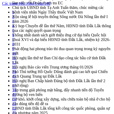
làm việc với Đoàn thanh tra EC
Các trang trên cổng 6 của 140
Chủ tịch UBND tỉnh Tạ Anh Tuấn thăm, chúc mừng các
bệnh viện nhân Ngày Thầy thuốc Việt Nam
1
Rộn ràng lễ hội truyền thống Sông nước Đà Nông lần thứ I
2
năm 2026
3
Kỳ họp Chuyên đề lần thứ Năm, HĐND tỉnh Đắk Lắk thông
4
qua các nghị quyết quan trọng
5
Thống nhất danh sách giới thiệu ứng cử đại biểu Quốc hội
6
khoá XVI và đại biểu HĐND tỉnh Đắk Lắk, nhiệm kỳ 2026-
7
2031
8
Phát động hai phong trào thi đua quan trọng trong kỷ nguyên
9
mới
10
Hội nghị lần thứ tư Ban Chỉ đạo công tác bầu cử tỉnh Đắk
11
Lắk
12
Hội nghị Báo cáo viên Trung ương tháng 01/2026
13
Phó Thủ tướng Hồ Quốc Dũng đánh giá cao kết quả Chiến
14
dịch Quang Trung tại Đắk Lắk
15
Hội nghị Ban Chấp hành Đảng bộ tỉnh Đắk Lắk lần thứ 2
16
(mở rộng)
17
Tập trung giải phóng mặt bằng, đẩy nhanh tiến độ Tuyến
18
đường bộ ven biển
19
Gỡ khó, khởi công xây dựng, sửa chữa toàn bộ nhà ở cho hộ
20
dân đúng tiến độ đề ra
21
UBND tỉnh Đắk Lắk tổng kết công tác quốc phòng, quân sự
22
địa phương năm 2025
23