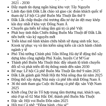
2021 - 2030
Đẩy mạnh tín dụng ngân hàng khu vực Tây Nguyên
Lãnh đạo tỉnh Đắk Lắk chào xã giao các đoàn khách quốc tế
tham dự Lễ hội Cà phê Buôn Ma Thuột lần thứ 9
Đắk Lắk chấp thuận chủ trương đầu tư dự án dệt may khép
kín duy nhất ở khu vực Đông Nam Á
Chuyên gia hiến kế nâng tầm giá trị cà phê Việt
Phát huy tinh thần Chiến thắng Buôn Ma Thuột để Đắk Lắk
tiến bước vào kỷ nguyên mới
Triển khai mô hình khám chữa bệnh sử dụng sinh trắc học,
Kiosk tự phục vụ và tìm kiếm sáng kiến cải cách hành chính
ngành y tế
Phó Thủ tướng Chính phủ Trần Hồng Hà dự lễ động thổ xây
dựng khu công nghiệp Phú Xuân, huyện Cư M’Gar
Thành phố Buôn Ma Thuột thúc đẩy nhanh lộ trình chuyển
đổi số và phát triển đô thị thông minh đến năm 2030
Bế mạc Lễ hội Cà phê Buôn Ma Thuột lần thứ 9 năm 2025
Đắk Lắk giành giải Nhất Hội thi Nhà nông đua tài năm 2025
Động thổ xây dựng Nhà máy cà phê lớn nhất Đông Nam Á
36 thí sinh tham gia Cuộc thi Rang cà phê đặc sản Việt Nam
2025
Khởi công Dự án Tổ hợp trung tâm thương mại, khách sạn,
nhà ở tại số 02 Mai Hắc Đế, thành phố Buôn Ma Thuột
Đặc sắc Hội voi Buôn Đôn năm 2025
Hội trại Cà phê: “Đồng hành, chia sẻ”