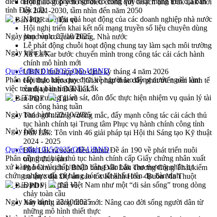
điều dưỡng liuân phiên người có công với cách mạng trên địa bàn
Hội thảo góp ý hồ sơ điều chỉnh quy hoạch tỉnh Đắk Lắk thời
tỉnh Đắk Lắk
kỳ 2021-2030, tầm nhìn đến năm 2050
Nâng cao hiệu quả hoạt động của các doanh nghiệp nhà nước
Bản PDF
Tải về
Hội nghị triển khai kết nối mạng truyền số liệu chuyên dùng
Ngày ban hành:
27/10/2025
phục vụ cơ quan Đảng, Nhà nước
Lễ phát động chuỗi hoạt động chung tay làm sạch môi trường
Ngày hiệu lực:
Xã Ea Kar bước chuyển mình trong công tác cải cách hành
chính mô hình mới
Quyết định 016/2025/QĐ-UBND
UBND tỉnh họp báo định kỳ tháng 4 năm 2026
Phân cấp thực hiện quy định về người lao động nước ngoài làm
Hội thảo khoa học “Giải pháp thúc đẩy phát triển nền kinh tế
việc trên địa bàn tỉnh Đắk Lắk
xanh tại tỉnh Đắk Lắk”
Tăng cường giám sát, đôn đốc thực hiện nhiệm vụ quản lý tài
Bản PDF
Tải về
sản công hàng tuần
Ngày ban hành:
22/10/2025
Tháo gỡ những vướng mắc, đẩy mạnh công tác cải cách thủ
tục hành chính tại Trung tâm Phục vụ hành chính công tỉnh
Ngày hiệu lực:
Đắk Lắk: Tôn vinh 46 giải pháp tại Hội thi Sáng tạo Kỹ thuật
2024 - 2025
Quyết định 015/2025/QĐ-UBND
Đắk Lắk rà soát, điều chỉnh Đề án 190 về phát triển nuôi
Phân cấp thực hiện thủ tục hành chính cấp Giấy chứng nhân xuất
trồng thủy sản
xứ hàng hóa và chấp thuận bằng văn bản cho thương nhân tự
Phó Chủ tịch UBND tỉnh Đắk Lắk Trương Công Thái kiểm
chứng nhận xuất xứ hàng hóa xuất khẩu trên địa bàn tỉnh
tra thực địa Dự án cao tốc Khánh Hòa - Buôn Ma Thuột
Định vị cà phê Việt Nam như một “di sản sống” trong dòng
Bản PDF
Tải về
chảy toàn cầu
Ngày ban hành:
22/10/2025
Xây dựng nông thôn mới: Nâng cao đời sống người dân từ
những mô hình thiết thực