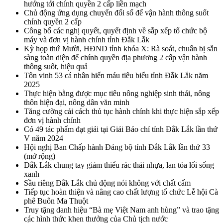
hướng tới chính quyền 2 cấp liền mạch
Chủ động ứng dụng chuyển đổi số để vận hành thông suốt
chính quyền 2 cấp
Công bố các nghị quyết, quyết định về sắp xếp tổ chức bộ
máy và đơn vị hành chính tỉnh Đắk Lắk
Kỳ họp thứ Mười, HĐND tỉnh khóa X: Rà soát, chuẩn bị sẵn
sàng toàn diện để chính quyền địa phương 2 cấp vận hành
thông suốt, hiệu quả
Tôn vinh 53 cá nhân hiến máu tiêu biểu tỉnh Đắk Lắk năm
2025
Thực hiện bằng được mục tiêu nông nghiệp sinh thái, nông
thôn hiện đại, nông dân văn minh
Tăng cường cải cách thủ tục hành chính khi thực hiện sắp xếp
đơn vị hành chính
Có 49 tác phẩm đạt giải tại Giải Báo chí tỉnh Đắk Lắk lần thứ
V năm 2024
Hội nghị Ban Chấp hành Đảng bộ tỉnh Đắk Lắk lần thứ 33
(mở rộng)
Đắk Lắk chung tay giảm thiểu rác thải nhựa, lan tỏa lối sống
xanh
Sầu riêng Đắk Lắk chủ động nói không với chất cấm
Tiếp tục hoàn thiện và nâng cao chất lượng tổ chức Lễ hội Cà
phê Buôn Ma Thuột
Truy tặng danh hiệu “Bà mẹ Việt Nam anh hùng” và trao tặng
các hình thức khen thưởng của Chủ tịch nước