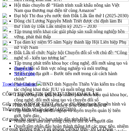
Hội thảo chuyên đề “Hành trình xuất khẩu nông sản Việt
Nam qua thương mại điện tử cùng Amazon”
Đại hội Thi đua yêu nước tỉnh Đắk Lắk lần thứ I (2025-2030)
Đồng chí Lương Nguyễn Minh Triết được chỉ định làm Bí
thư Tỉnh ủy Đắk Lắk nhiệm kỳ 2025 – 2030
Tập trung triển khai các giải pháp sản xuất nông nghiệp bền
vững, phát thải thấp
Tọa đàm kỷ niệm 95 năm Ngày thành lập Hội Liên hiệp Phụ
nữ Việt Nam
Đắk Lắk tổ chức Ngày hội Chuyển đổi số với chủ đề: “Công
nghệ số - kiến tạo tương lai”
Tập trung phát triển khoa học công nghệ, đổi mới sáng tạo và
chuyển đổi số lĩnh vực nông nghiệp và môi trường
Trang chủ
“Hồ sơ phi địa giới – Bước tiến mới trong cải cách hành
Sơ đồ cổng
chính”
Toggle navigation
Phó Chủ tịch UBND tỉnh Nguyễn Thiên Văn kiểm tra công
tác chống khai thác IUU và nuôi trồng thủy sản
CỔNG THÔNG TIN ĐIỆN TỬ TỈNH ĐẮK LẮK
Tăng cường các giải pháp nhằm phát triển hiệu quả khoa học,
công nghệ, đổi mới sáng tạo và chuyển đổi số
Giấy phép số 99/GP-TTĐT do Cục QL Phát thanh Truyền hình và
Tỉnh Đắk Lắk hiện đại hóa y tế từ bệnh án điện tử
Thông tin Điện tử cấp ngày 14/05/2010
Tập huấn công tác đối ngoại và tuyên truyền quản lý biên
giới, biển đảo
Cơ quan chủ quản: Ủy ban nhân dân tỉnh Đắk Lắk
Nhiều cách làm hay trong chuyển đổi số vì người dân
Quyết tâm phấn đấu hoàn thành thắng lợi các mục tiêu, nhiệm
Cơ quan thường trực: Văn phòng UBND tỉnh - 09 Lê Duẩn -