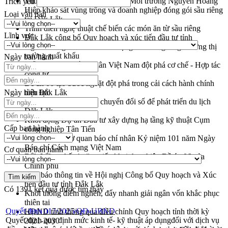
Thứ trưởng Bộ Nông nghiệp và Môi trường Nguyễn Hoàng
Trích yếu
Hiệp khảo sát vùng trồng và doanh nghiệp đóng gói sầu riêng
Loại văn bản
tại Đắk Lắk
Trình diễn nghệ thuật chế biến các món ăn từ sầu riêng
Lĩnh vực
Đắk Lắk công bố Quy hoạch và xúc tiến đầu tư tỉnh
Ngành cá ngừ Đắk Lắk chủ động thích ứng để giữ vững thị
trường xuất khẩu
Ngày ban hành
Diễn đàn Kinh tế tư nhân Việt Nam đột phá cơ chế - Hợp tác
công tư
Đề án 06 tạo bước ngoặt đột phá trong cải cách hành chính
Ngày hiệu lực
tỉnh Đắk Lắk
Kết nối tour, đẩy mạnh chuyển đổi số để phát triển du lịch
Đắk Lắk
Khởi động Dự án Đầu tư xây dựng hạ tầng kỹ thuật Cụm
Cấp ban hành
công nghiệp Tân Tiến
Gặp mặt các cơ quan báo chí nhân Kỷ niệm 101 năm Ngày
Báo chí Cách mạng Việt Nam
Cơ quan ban hành
Đắk Lắk sơ kết 4 năm triển khai thực hiện Đề án 06 của
Chính phủ
Họp báo thông tin về Hội nghị Công bố Quy hoạch và Xúc
tiến đầu tư tỉnh Đắk Lắk
Có
1391
kết quả được tìm thấy
Khơi thông điểm nghẽn, đẩy nhanh giải ngân vốn khắc phục
thiên tai
Quyết định 017/2025/QĐ-UBND
HĐND tỉnh thông qua điều chỉnh Quy hoạch tỉnh thời kỳ
Quyết định quy định mức kinh tế- kỹ thuật áp dụngđối với dịch vụ
2021-2030