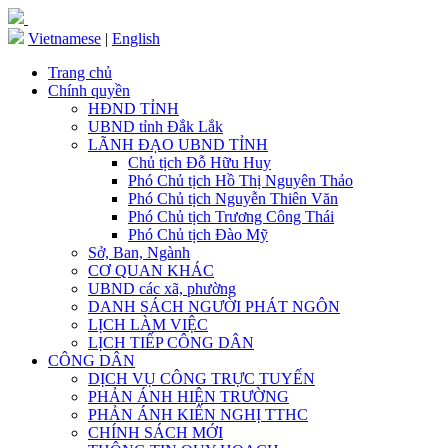
Vietnamese
|
English
Trang chủ
Chính quyền
HĐND TỈNH
UBND tỉnh Đắk Lắk
LÃNH ĐẠO UBND TỈNH
Chủ tịch Đỗ Hữu Huy
Phó Chủ tịch Hồ Thị Nguyên Thảo
Phó Chủ tịch Nguyễn Thiên Văn
Phó Chủ tịch Trương Công Thái
Phó Chủ tịch Đào Mỹ
Sở, Ban, Ngành
CƠ QUAN KHÁC
UBND các xã, phường
DANH SÁCH NGƯỜI PHÁT NGÔN
LỊCH LÀM VIỆC
LỊCH TIẾP CÔNG DÂN
CÔNG DÂN
DỊCH VỤ CÔNG TRỰC TUYẾN
PHẢN ÁNH HIỆN TRƯỜNG
PHẢN ÁNH KIẾN NGHỊ TTHC
CHÍNH SÁCH MỚI