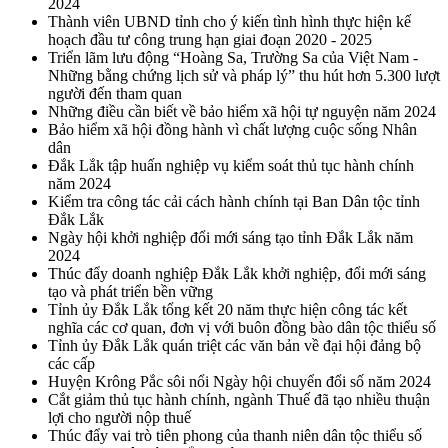
2024
Thành viên UBND tỉnh cho ý kiến tình hình thực hiện kế
hoạch đầu tư công trung hạn giai đoạn 2020 - 2025
Triển lãm lưu động “Hoàng Sa, Trường Sa của Việt Nam -
Những bằng chứng lịch sử và pháp lý” thu hút hơn 5.300 lượt
người đến tham quan
Những điều cần biết về bảo hiểm xã hội tự nguyện năm 2024
Bảo hiểm xã hội đồng hành vì chất lượng cuộc sống Nhân
dân
Đắk Lắk tập huấn nghiệp vụ kiểm soát thủ tục hành chính
năm 2024
Kiểm tra công tác cải cách hành chính tại Ban Dân tộc tỉnh
Đắk Lắk
Ngày hội khởi nghiệp đổi mới sáng tạo tỉnh Đắk Lắk năm
2024
Thúc đẩy doanh nghiệp Đắk Lắk khởi nghiệp, đổi mới sáng
tạo và phát triển bền vững
Tỉnh ủy Đắk Lắk tổng kết 20 năm thực hiện công tác kết
nghĩa các cơ quan, đơn vị với buôn đồng bào dân tộc thiểu số
Tỉnh ủy Đắk Lắk quán triệt các văn bản về đại hội đảng bộ
các cấp
Huyện Krông Pắc sôi nổi Ngày hội chuyển đổi số năm 2024
Cắt giảm thủ tục hành chính, ngành Thuế đã tạo nhiều thuận
lợi cho người nộp thuế
Thúc đẩy vai trò tiên phong của thanh niên dân tộc thiểu số