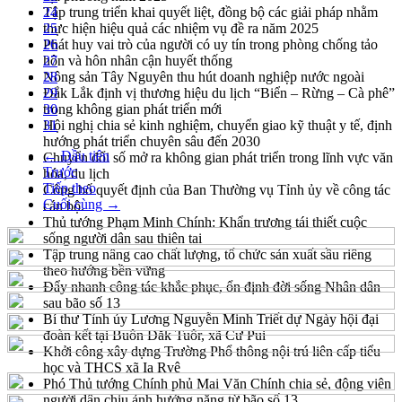
Tập trung triển khai quyết liệt, đồng bộ các giải pháp nhằm
24
thực hiện hiệu quả các nhiệm vụ đề ra năm 2025
25
Phát huy vai trò của người có uy tín trong phòng chống tảo
26
hôn và hôn nhân cận huyết thống
27
Nông sản Tây Nguyên thu hút doanh nghiệp nước ngoài
28
Đắk Lắk định vị thương hiệu du lịch “Biển – Rừng – Cà phê”
29
trong không gian phát triển mới
30
Hội nghị chia sẻ kinh nghiệm, chuyển giao kỹ thuật y tế, định
31
hướng phát triển chuyên sâu đến 2030
← Đầu tiên
Chuyển đổi số mở ra không gian phát triển trong lĩnh vực văn
Trước
hóa, du lịch
Tiếp theo
Công bố quyết định của Ban Thường vụ Tỉnh ủy về công tác
Cuối cùng →
cán bộ.
Thủ tướng Phạm Minh Chính: Khẩn trương tái thiết cuộc
sống người dân sau thiên tai
Tập trung nâng cao chất lượng, tổ chức sản xuất sầu riêng
theo hướng bền vững
Đẩy nhanh công tác khắc phục, ổn định đời sống Nhân dân
sau bão số 13
Bí thư Tỉnh ủy Lương Nguyễn Minh Triết dự Ngày hội đại
đoàn kết tại Buôn Đăk Tuôr, xã Cư Pui
Khởi công xây dựng Trường Phổ thông nội trú liên cấp tiểu
học và THCS xã Ia Rvê
Phó Thủ tướng Chính phủ Mai Văn Chính chia sẻ, động viên
người dân chịu ảnh hưởng nặng từ bão số 13