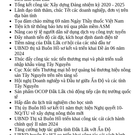
Tổng kết công tác Xây dựng Đảng nhiệm kỳ 2020 - 2025
Lãnh đạo tỉnh thăm, chúc Tết các doanh nghiệp, đơn vị trên
địa bàn tỉnh
Tọa đàm chào mừng 69 năm Ngày Thầy thuốc Việt Nam
Tiện ích từ thông báo lưu trú qua phần mềm ASM
Nâng cao tỷ lệ người dân sử dụng dịch vụ công trực tuyến
Đẩy nhanh tiến độ cài đặt, kích hoạt định danh điện tử
Tiềm năng của Đắk Lắk cơ hội của các nhà đầu tư
UBND thị xã Buôn Hồ sơ kết và triển khai Đề án 06 năm
2024
Thúc đẩy công tác xúc tiến thương mại và phát triển xuất
nhập khẩu vùng Tây Nguyên
Cục Xúc tiến Thương mại hỗ trợ quảng bá thương hiệu nông
sản Tây Nguyên trên nền tảng số
Hội nghị Doanh nghiệp và Đầu tư giữa Ấn Độ và các tỉnh
Tây Nguyên
Sản phẩm OCOP Đắk Lắk chủ động tiếp cận thị trường quốc
tế
Hấp dẫn du lịch trải nghiệm cho học sinh
Thị ủy Buôn Hồ sơ kết 01 năm thực hiện Nghị quyết 10-
NQ/TU về xây dựng nông thôn mới
UBND Thị xã Buôn Hồ triển khai công tác cải cách hành
chính quý II năm 2024
Tăng cường hợp tác giữa tỉnh Đắk Lắk với Ấn Độ
UBND huyện Ea H’Leo triển khai công tác cải cách hành