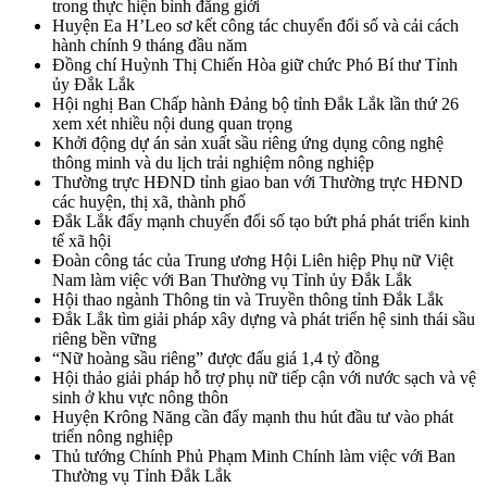
trong thực hiện bình đẳng giới
Huyện Ea H’Leo sơ kết công tác chuyển đổi số và cải cách
hành chính 9 tháng đầu năm
Đồng chí Huỳnh Thị Chiến Hòa giữ chức Phó Bí thư Tỉnh
ủy Đắk Lắk
Hội nghị Ban Chấp hành Đảng bộ tỉnh Đắk Lắk lần thứ 26
xem xét nhiều nội dung quan trọng
Khởi động dự án sản xuất sầu riêng ứng dụng công nghệ
thông minh và du lịch trải nghiệm nông nghiệp
Thường trực HĐND tỉnh giao ban với Thường trực HĐND
các huyện, thị xã, thành phố
Đắk Lắk đẩy mạnh chuyển đổi số tạo bứt phá phát triển kinh
tế xã hội
Đoàn công tác của Trung ương Hội Liên hiệp Phụ nữ Việt
Nam làm việc với Ban Thường vụ Tỉnh ủy Đắk Lắk
Hội thao ngành Thông tin và Truyền thông tỉnh Đắk Lắk
Đắk Lắk tìm giải pháp xây dựng và phát triển hệ sinh thái sầu
riêng bền vững
“Nữ hoàng sầu riêng” được đấu giá 1,4 tỷ đồng
Hội thảo giải pháp hỗ trợ phụ nữ tiếp cận với nước sạch và vệ
sinh ở khu vực nông thôn
Huyện Krông Năng cần đẩy mạnh thu hút đầu tư vào phát
triển nông nghiệp
Thủ tướng Chính Phủ Phạm Minh Chính làm việc với Ban
Thường vụ Tỉnh Đắk Lắk