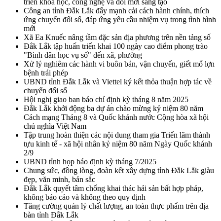
triển khoa học, công nghệ và đổi mới sáng tạo
Công an tỉnh Đắk Lắk đẩy mạnh cải cách hành chính, thích
ứng chuyển đổi số, đáp ứng yêu cầu nhiệm vụ trong tình hình
mới
Xã Ea Knuếc nâng tầm đặc sản địa phương trên nền tảng số
Đắk Lắk tập huấn triển khai 100 ngày cao điểm phong trào
"Bình dân học vụ số" đến xã, phường
Xử lý nghiêm các hành vi buôn bán, vận chuyển, giết mổ lợn
bệnh trái phép
UBND tỉnh Đắk Lắk và Viettel ký kết thỏa thuận hợp tác về
chuyển đổi số
Hội nghị giao ban báo chí định kỳ tháng 8 năm 2025
Đắk Lắk khởi động ba dự án chào mừng kỷ niệm 80 năm
Cách mạng Tháng 8 và Quốc khánh nước Cộng hòa xã hội
chủ nghĩa Việt Nam
Tập trung hoàn thiện các nội dung tham gia Triển lãm thành
tựu kinh tế - xã hội nhân kỷ niệm 80 năm Ngày Quốc khánh
2/9
UBND tỉnh họp báo định kỳ tháng 7/2025
Chung sức, đồng lòng, đoàn kết xây dựng tỉnh Đắk Lắk giàu
đẹp, văn minh, bản sắc
Đắk Lắk quyết tâm chống khai thác hải sản bất hợp pháp,
không báo cáo và không theo quy định
Tăng cường quản lý chất lượng, an toàn thực phẩm trên địa
bàn tỉnh Đắk Lắk