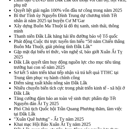
phụ nữ
Quyết liệt giải ngân 100% vốn đầu tư công trong năm 2025
Bí thư Tỉnh ủy Nguyễn Đình Trung dự chương trình Tết
nhân ái năm 2025 tại huyện Cư M’Gar
Xây dựng Buôn Ma Thuột là đô thị xanh, sinh thái, thông
minh
Thanh niên Đắk Lắk hăng hái lên đường bảo vệ Tổ quốc
Phát động Cuộc thi trực tuyến tìm hiểu “50 năm Chiến thắng
Buôn Ma Thuột, giải phóng tỉnh Đắk Lắk”
Gặp mặt đại biểu trí thức, văn nghệ sĩ, báo giới Xuân Ất Tỵ
2025
Đắk Lắk quyết tâm huy động nguồn lực cho mục tiêu tăng
trưởng hai con số năm 2025
Sơ kết 5 năm triển khai tiếp nhận và trả kết quả TTHC tại
Trung tâm phục vụ hành chính công
Điểm sáng xuất khẩu nông sản Đắk Lắk
Nhiều chuyển biến tích cực trong phát triển kinh tế - xã hội ở
Đắk Lắk
Tăng cường đảm bảo an toàn vệ sinh thực phẩm dịp Tết
Nguyên đán Ất Tỵ 2025
Phó Chủ tịch Quốc hội Trần Quang Phương thăm, làm việc
tại Đắk Lắk
"Xuân Quê hương" - Ất Tỵ năm 2025
Khai mạc Hội Báo Xuân Ất Tỵ năm 2025