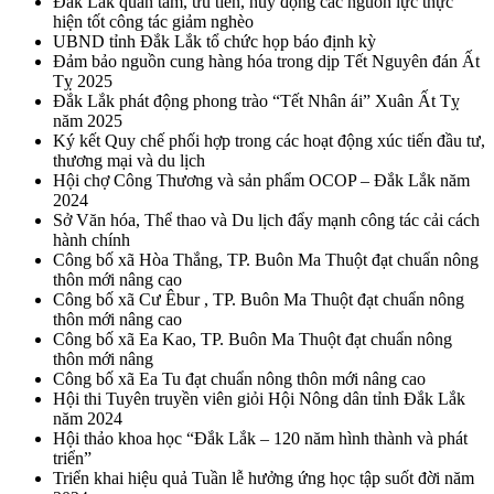
Đắk Lắk quan tâm, ưu tiên, huy động các nguồn lực thực
hiện tốt công tác giảm nghèo
UBND tỉnh Đắk Lắk tổ chức họp báo định kỳ
Đảm bảo nguồn cung hàng hóa trong dịp Tết Nguyên đán Ất
Tỵ 2025
Đắk Lắk phát động phong trào “Tết Nhân ái” Xuân Ất Tỵ
năm 2025
Ký kết Quy chế phối hợp trong các hoạt động xúc tiến đầu tư,
thương mại và du lịch
Hội chợ Công Thương và sản phẩm OCOP – Đắk Lắk năm
2024
Sở Văn hóa, Thể thao và Du lịch đẩy mạnh công tác cải cách
hành chính
Công bố xã Hòa Thắng, TP. Buôn Ma Thuột đạt chuẩn nông
thôn mới nâng cao
Công bố xã Cư Êbur , TP. Buôn Ma Thuột đạt chuẩn nông
thôn mới nâng cao
Công bố xã Ea Kao, TP. Buôn Ma Thuột đạt chuẩn nông
thôn mới nâng
Công bố xã Ea Tu đạt chuẩn nông thôn mới nâng cao
Hội thi Tuyên truyền viên giỏi Hội Nông dân tỉnh Đắk Lắk
năm 2024
Hội thảo khoa học “Đắk Lắk – 120 năm hình thành và phát
triển”
Triển khai hiệu quả Tuần lễ hưởng ứng học tập suốt đời năm