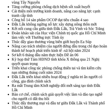
vùng Tây Nguyên
Tăng cường phòng chống dịch bệnh sốt xuất huyết
Cải thiện môi trường kinh doanh, nâng cao năng lực cạnh
tranh cấp tỉnh
Công bố 14 sản phẩm OCOP đạt tiêu chuẩn 4 sao
Đắk Lắk không ngừng nỗ lực xây dựng nông thôn mới
Kết nối cung cầu giữa tỉnh Đắk Lắk, Trà Vinh và Sóc Trăng
Đoàn khảo sát của Học viện Chính trị quốc gia Hồ Chí Minh
làm việc với Thường trực Tỉnh ủy
Thúc đẩy giao thương vùng biên giới huyện Ea Súp
Nâng cao trách nhiệm của người đứng đầu trong chỉ đạo hoàn
thành kế hoạch phát triển kinh tế -xã hội năm 2024
Sơ kết 6 tháng đầu năm thực hiện Đề án 06
Kỳ họp thứ Tám HĐND tỉnh khóa X thông qua 21 Nghị
quyết quan trọng
Triển khai công tác phòng chống thiên tai và tìm kiếm cứu
nạn những tháng cuối năm 2024
Đắk Lắk triển khai nhiều hoạt động ý nghĩa tri ân người có
công, gia đình chính sách
Ra mắt Trung tâm Khởi nghiệp đổi mới sáng tạo tỉnh Đắk
Lắk
Bàn cơ chế, chính sách giải quyết việc làm và đào tạo nghề
cho người có đất thu hồi
Thúc đẩy thương mại và đầu tư giữa Đắk Lắk và Thành phố
Hồ Chí Minh