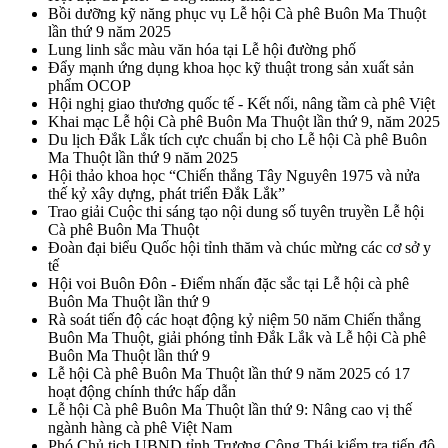
Bồi dưỡng kỹ năng phục vụ Lễ hội Cà phê Buôn Ma Thuột
lần thứ 9 năm 2025
Lung linh sắc màu văn hóa tại Lễ hội đường phố
Đẩy mạnh ứng dụng khoa học kỹ thuật trong sản xuất sản
phẩm OCOP
Hội nghị giao thương quốc tế - Kết nối, nâng tầm cà phê Việt
Khai mạc Lễ hội Cà phê Buôn Ma Thuột lần thứ 9, năm 2025
Du lịch Đắk Lắk tích cực chuẩn bị cho Lễ hội Cà phê Buôn
Ma Thuột lần thứ 9 năm 2025
Hội thảo khoa học “Chiến thắng Tây Nguyên 1975 và nửa
thế kỷ xây dựng, phát triển Đắk Lắk”
Trao giải Cuộc thi sáng tạo nội dung số tuyên truyền Lễ hội
Cà phê Buôn Ma Thuột
Đoàn đại biểu Quốc hội tỉnh thăm và chúc mừng các cơ sở y
tế
Hội voi Buôn Đôn - Điểm nhấn đặc sắc tại Lễ hội cà phê
Buôn Ma Thuột lần thứ 9
Rà soát tiến độ các hoạt động kỷ niệm 50 năm Chiến thắng
Buôn Ma Thuột, giải phóng tỉnh Đắk Lắk và Lễ hội Cà phê
Buôn Ma Thuột lần thứ 9
Lễ hội Cà phê Buôn Ma Thuột lần thứ 9 năm 2025 có 17
hoạt động chính thức hấp dẫn
Lễ hội Cà phê Buôn Ma Thuột lần thứ 9: Nâng cao vị thế
ngành hàng cà phê Việt Nam
Phó Chủ tịch UBND tỉnh Trương Công Thái kiểm tra tiến độ