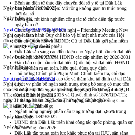
Bệnh án điện tử thúc đẩy chuyển đổi số y tế tại Đắk Lắk
Ngày ban hành:
19/09/2025
Chuyển đổi số thư viện: Mở rộng không gian tri thức trong
thời đại số
Ngày hiệu lực:
Đánh giá, rút kinh nghiệm công tác tổ chức diễn tập trước
ngày bầu cử
Nghị quyết 06/2025/NQ-HĐND
Chương trình “Gặp gỡ hữu nghị – Friendship Meeting New
Nghị quyết Ban hành Quy chế bảo vệ bí mật nhà nước của Hội
Year 2026”
đồng nhân dân tỉnh Đắk Lắk
Bầu cử Quốc hội và HĐND: Cử tri Đắk Lắk gửi gắm niềm
tin, kỳ vọng vào lá phiếu
Bản PDF
Tải về
Đắk Lắk sẵn sàng các điều kiện cho Ngày hội bầu cử đại biểu
Ngày ban hành:
19/09/2025
Quốc hội khóa XVI và HĐND các cấp nhiệm kỳ 2026-2031
Đảm bảo cuộc bầu cử đại biểu Quốc hội và đại biểu HĐND
Ngày hiệu lực:
các cấp diễn ra an toàn, hiệu quả, đúng quy định
Thủ tướng Chính phủ Phạm Minh Chính kiểm tra, chỉ đạo
Nghị quyết 32/NQ-HĐND
hoàn thành các dự án cao tốc và thăm khu tái định cư tại Đắk
Nghị quyết vv phân bổ ngân sách trung ương bổ sung có mục tiêu
Lắk
cho các cơ quan, đơn vị, địa phương theo Quyết định số 1564/QĐ-
Sôi nổi Hội đua ngựa truyền thống Gò Thì Thùng mừng
TTg ngày 18 tháng 7 năm 2025 và Quyết định số 1876/QĐ-TTg
Xuân Bính Ngọ 2026
ngày 31 tháng 8 năm 2025 của Thủ tướng Chính phủ
Lãnh đạo tỉnh dâng hương tưởng niệm tại Đập Đồng Cam
đầu Xuân Bính Ngọ
Bản PDF
Tải về
Ngành nông nghiệp phấn đấu tăng trưởng đạt 5,86% trong
Ngày ban hành:
18/09/2025
năm 2026
UBND tỉnh Đắk Lắk triển khai công tác quốc phòng, quân sự
Ngày hiệu lực:
địa phương năm 2026
Đắk Lắk tập trung toàn lực khắc phục tồn tại IUU, sẵn sàng