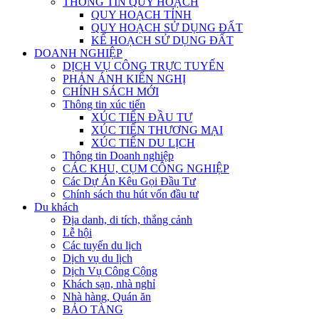
THÔNG TIN QUY HOẠCH
QUY HOẠCH TỈNH
QUY HOẠCH SỬ DỤNG ĐẤT
KẾ HOẠCH SỬ DỤNG ĐẤT
DOANH NGHIỆP
DỊCH VỤ CÔNG TRỰC TUYẾN
PHẢN ÁNH KIẾN NGHỊ
CHÍNH SÁCH MỚI
Thông tin xúc tiến
XÚC TIẾN ĐẦU TƯ
XÚC TIẾN THƯƠNG MẠI
XÚC TIẾN DU LỊCH
Thông tin Doanh nghiệp
CÁC KHU, CỤM CÔNG NGHIỆP
Các Dự Án Kêu Gọi Đầu Tư
Chính sách thu hút vốn đầu tư
Du khách
Địa danh, di tích, thắng cảnh
Lễ hội
Các tuyến du lịch
Dịch vụ du lịch
Dịch Vụ Công Cộng
Khách sạn, nhà nghỉ
Nhà hàng, Quán ăn
BẢO TÀNG