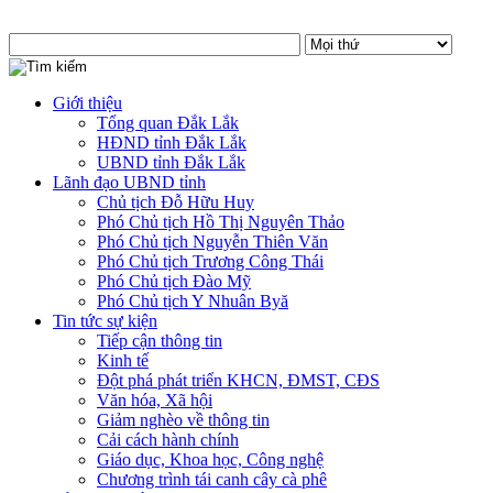
Giới thiệu
Tổng quan Đắk Lắk
HĐND tỉnh Đắk Lắk
UBND tỉnh Đắk Lắk
Lãnh đạo UBND tỉnh
Chủ tịch Đỗ Hữu Huy
Phó Chủ tịch Hồ Thị Nguyên Thảo
Phó Chủ tịch Nguyễn Thiên Văn
Phó Chủ tịch Trương Công Thái
Phó Chủ tịch Đào Mỹ
Phó Chủ tịch Y Nhuân Byă
Tin tức sự kiện
Tiếp cận thông tin
Kinh tế
Đột phá phát triển KHCN, ĐMST, CĐS
Văn hóa, Xã hội
Giảm nghèo về thông tin
Cải cách hành chính
Giáo dục, Khoa học, Công nghệ
Chương trình tái canh cây cà phê