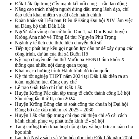
Đắk Lắk tập trung đẩy mạnh kết nối cung – cầu lao động
Nâng cao trách nhiệm người đứng đầu trong lãnh đạo, chỉ
đạo triển khai nhiệm vụ cải cách hành chính
Đoàn khảo sát Tiểu ban Điều lệ Đảng Đại hội XIV làm việc
tại Đảng bộ tỉnh Đắk Lắk
Người dân vùng căn cứ buôn Dur 1, xã Dur Kmăl huyện
Krông Ana nhớ về Tổng Bí thư Nguyễn Phú Trọng
Ngành y tế tích cực thực hiện chuyển đổi số
Tiếp tục phát huy kêu gọi nguồn lực đầu tư để xây dựng các
công trình, dự án của thị xã Buôn Hồ
Kỳ họp chuyên đề lần thứ Mười ba HĐND tỉnh khóa X
thông qua nhiều nội dung quan trọng
Khai mạc chương trình Hành trình đỏ toàn quốc
Kỳ thi tốt nghiệp THPT năm 2024 tại Đắk Lắk diễn ra an
toàn, nghiêm túc, đúng quy chế
Lễ trao Giải Báo chí tỉnh Đắk Lắk
Huyện Krông Pắc cần tập trung tổ chức thành công Lễ hội
Sầu riêng lần thứ II, năm 2024
Huyện Krông Bông cần rà soát công tác chuẩn bị Đại hội
Đảng bộ các cấp nhiệm kỳ 2025 – 2030
Huyện Lắk cần tập trung chỉ đạo cải thiện chỉ số cải cách
hành chính phục vụ phát triển kinh tế - xã hội
Tăng cường triển khai hoạt động dạy và học bơi an toàn cho
học sinh
Lan toả Ngày sách và Văn hóa đọc tỉnh Đắk Lắk năm 2024