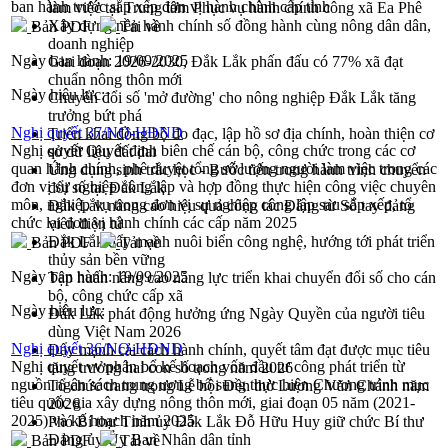
ban hành trước sắp xếp đơn vị hành chính cấp tỉnh
làm việc tại Trung tâm Phục vụ hành chính công xã Ea Phê
Xây dựng nền hành chính số đồng hành cùng nông dân dân,
Bản PDF
Tải về
doanh nghiệp
Ngày ban hành:
19/09/2025
Giai đoạn 2026-2030, Đắk Lắk phấn đấu có 77% xã đạt
chuẩn nông thôn mới
Ngày hiệu lực:
Chuyển đổi số 'mở đường' cho nông nghiệp Đắk Lắk tăng
trưởng bứt phá
Nghị quyết 37/NQ-HĐND
Triển khai đồng bộ đo đạc, lập hồ sơ địa chính, hoàn thiện cơ
Nghị quyết Quyết định biên chế cán bộ, công chức trong các cơ
sở dữ liệu đất đai
quan hành chính, phê duyệt tổng số lượng người làm việc trong các
Ứng dụng sinh trắc học - Bước tiến trong hành trình chuyển
đơn vị sự nghiệp công lập và hợp đồng thực hiện công việc chuyên
đổi số tại Đắk Lắk
môn, nghiệp vụ trong đơn vị sự nghiệp công lập sau sắp xếp, tổ
Đắk Lắk nâng cao hiệu quả công tác Đảng từ Sổ tay đảng
chức lại đơn vị hành chính các cấp năm 2025
viên điện tử
Đắk Lắk đẩy mạnh nuôi biển công nghệ, hướng tới phát triển
Bản PDF
Tải về
thủy sản bền vững
Ngày ban hành:
19/09/2025
Tập huấn nâng cao năng lực triển khai chuyển đổi số cho cán
bộ, công chức cấp xã
Ngày hiệu lực:
Đắk Lắk phát động hưởng ứng Ngày Quyền của người tiêu
dùng Việt Nam 2026
Nghị quyết 36/NQ-HĐND
Đẩy mạnh cải cách hành chính, quyết tâm đạt được mục tiêu
Nghị quyết vv phân bổ kế hoạch vốn đầu tư công phát triển từ
tăng trưởng hai con số trong năm 2026
nguồn ngân sách trung ương bổ sung thực hiện Chương trình mục
Tổ chức trang trọng Lễ hội Đền thờ Lương Văn Chánh năm
tiêu quốc gia xây dựng nông thôn mới, giai đoạn 05 năm (2021-
2026
2025) và kế hoạch năm 2025
Phó Bí thư Tỉnh ủy Đắk Lắk Đỗ Hữu Huy giữ chức Bí thư
Đảng ủy Ủy Ban Nhân dân tỉnh
Bản PDF
Tải về