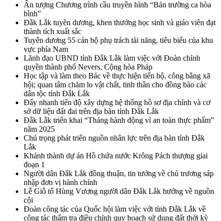
Ấn tượng Chương trình cầu truyền hình “Bản trường ca hòa
bình”
Đắk Lắk tuyên dương, khen thưởng học sinh và giáo viên đạt
thành tích xuất sắc
Tuyên dương 55 cán bộ phụ trách tài năng, tiêu biểu của khu
vực phía Nam
Lãnh đạo UBND tỉnh Đắk Lắk làm việc với Đoàn chính
quyền thành phố Nevers, Cộng hòa Pháp
Học tập và làm theo Bác về thực hiện tiến bộ, công bằng xã
hội; quan tâm chăm lo vật chất, tinh thần cho đồng bào các
dân tộc tỉnh Đắk Lắk
Đẩy nhanh tiến độ xây dựng hệ thống hồ sơ địa chính và cơ
sở dữ liệu đất đai trên địa bàn tỉnh Đắk Lắk
Đắk Lắk triển khai “Tháng hành động vì an toàn thực phẩm”
năm 2025
Chú trọng phát triển nguồn nhân lực trên địa bàn tỉnh Đắk
Lắk
Khánh thành dự án Hồ chứa nước Krông Pách thượng giai
đoạn 1
Người dân Đắk Lắk đồng thuận, tin tưởng về chủ trương sáp
nhập đơn vị hành chính
Lễ Giỗ tổ Hùng Vương người dân Đắk Lắk hướng về nguồn
cội
Đoàn công tác của Quốc hội làm việc với tỉnh Đắk Lắk về
công tác thẩm tra điều chỉnh quy hoạch sử dụng đất thời kỳ