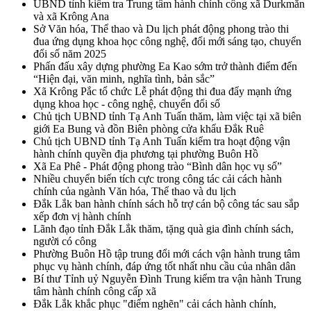
UBND tỉnh kiểm tra Trung tâm hành chính công xã Durkmăn
và xã Krông Ana
Sở Văn hóa, Thể thao và Du lịch phát động phong trào thi
đua ứng dụng khoa học công nghệ, đổi mới sáng tạo, chuyển
đổi số năm 2025
Phấn đấu xây dựng phường Ea Kao sớm trở thành điểm đến
“Hiện đại, văn minh, nghĩa tình, bản sắc”
Xã Krông Pắc tổ chức Lễ phát động thi đua đẩy mạnh ứng
dụng khoa học - công nghệ, chuyển đổi số
Chủ tịch UBND tỉnh Tạ Anh Tuấn thăm, làm việc tại xã biên
giới Ea Bung và đồn Biên phòng cửa khẩu Đắk Ruê
Chủ tịch UBND tỉnh Tạ Anh Tuấn kiểm tra hoạt động vận
hành chính quyền địa phương tại phường Buôn Hồ
Xã Ea Phê - Phát động phong trào “Bình dân học vụ số”
Nhiều chuyển biến tích cực trong công tác cải cách hành
chính của ngành Văn hóa, Thể thao và du lịch
Đắk Lắk ban hành chính sách hỗ trợ cán bộ công tác sau sắp
xếp đơn vị hành chính
Lãnh đạo tỉnh Đắk Lắk thăm, tặng quà gia đình chính sách,
người có công
Phường Buôn Hồ tập trung đổi mới cách vận hành trung tâm
phục vụ hành chính, đáp ứng tốt nhất nhu cầu của nhân dân
Bí thư Tỉnh uỷ Nguyễn Đình Trung kiểm tra vận hành Trung
tâm hành chính công cấp xã
Đắk Lắk khắc phục "điểm nghẽn" cải cách hành chính,