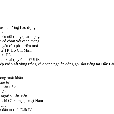
Huân chương Lao động
26
hiều nội dung quan trọng
i có công với cách mạng
g yêu cầu phát triển mới
tế TP. Hồ Chí Minh
ã Sơn Hòa
triển khai quy định EUDR
khảo sát vùng trồng và doanh nghiệp đóng gói sầu riêng tại Đắk Lắ
ường xuất khẩu
ông tư
nh Đắk Lắk
k Lắk
 nghiệp Tân Tiến
o chí Cách mạng Việt Nam
 phủ
n đầu tư tỉnh Đắk Lắk