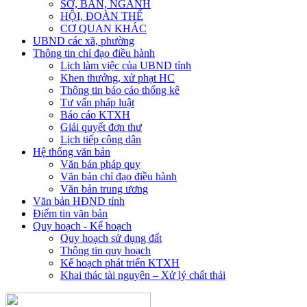
SỞ, BAN, NGÀNH
HỘI, ĐOÀN THỂ
CƠ QUAN KHÁC
UBND các xã, phường
Thông tin chỉ đạo điều hành
Lịch làm việc của UBND tỉnh
Khen thưởng, xử phạt HC
Thông tin báo cáo thống kê
Tư vấn pháp luật
Báo cáo KTXH
Giải quyết đơn thư
Lịch tiếp công dân
Hệ thống văn bản
Văn bản pháp quy
Văn bản chỉ đạo điều hành
Văn bản trung ương
Văn bản HĐND tỉnh
Điểm tin văn bản
Quy hoạch - Kế hoạch
Quy hoạch sử dụng đất
Thông tin quy hoạch
Kế hoạch phát triển KTXH
Khai thác tài nguyên – Xử lý chất thải