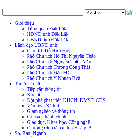
Giới thiệu
Tổng quan Đắk Lắk
HĐND tỉnh Đắk Lắk
UBND tỉnh Đắk Lắk
Lãnh đạo UBND tỉnh
Chủ tịch Đỗ Hữu Huy
Phó Chủ tịch Hồ Thị Nguyên Thảo
Phó Chủ tịch Nguyễn Thiên Văn
Phó Chủ tịch Trương Công Thái
Phó Chủ tịch Đào Mỹ
Phó Chủ tịch Y Nhuân Byă
Tin tức sự kiện
Tiếp cận thông tin
Kinh tế
Đột phá phát triển KHCN, ĐMST, CĐS
Văn hóa, Xã hội
Giảm nghèo về thông tin
Cải cách hành chính
Giáo dục, Khoa học, Công nghệ
Chương trình tái canh cây cà phê
Sở, Ban, Ngành