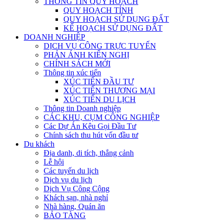
THÔNG TIN QUY HOẠCH
QUY HOẠCH TỈNH
QUY HOẠCH SỬ DỤNG ĐẤT
KẾ HOẠCH SỬ DỤNG ĐẤT
DOANH NGHIỆP
DỊCH VỤ CÔNG TRỰC TUYẾN
PHẢN ÁNH KIẾN NGHỊ
CHÍNH SÁCH MỚI
Thông tin xúc tiến
XÚC TIẾN ĐẦU TƯ
XÚC TIẾN THƯƠNG MẠI
XÚC TIẾN DU LỊCH
Thông tin Doanh nghiệp
CÁC KHU, CỤM CÔNG NGHIỆP
Các Dự Án Kêu Gọi Đầu Tư
Chính sách thu hút vốn đầu tư
Du khách
Địa danh, di tích, thắng cảnh
Lễ hội
Các tuyến du lịch
Dịch vụ du lịch
Dịch Vụ Công Cộng
Khách sạn, nhà nghỉ
Nhà hàng, Quán ăn
BẢO TÀNG