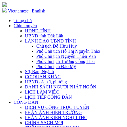
Vietnamese
|
English
Trang chủ
Chính quyền
HĐND TỈNH
UBND tỉnh Đắk Lắk
LÃNH ĐẠO UBND TỈNH
Chủ tịch Đỗ Hữu Huy
Phó Chủ tịch Hồ Thị Nguyên Thảo
Phó Chủ tịch Nguyễn Thiên Văn
Phó Chủ tịch Trương Công Thái
Phó Chủ tịch Đào Mỹ
Sở, Ban, Ngành
CƠ QUAN KHÁC
UBND các xã, phường
DANH SÁCH NGƯỜI PHÁT NGÔN
LỊCH LÀM VIỆC
LỊCH TIẾP CÔNG DÂN
CÔNG DÂN
DỊCH VỤ CÔNG TRỰC TUYẾN
PHẢN ÁNH HIỆN TRƯỜNG
PHẢN ÁNH KIẾN NGHỊ TTHC
CHÍNH SÁCH MỚI