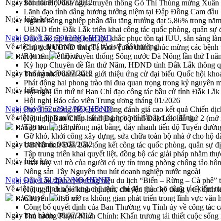
Ngày ban hành:
06/07/2012
Sôi nổi Hội đua ngựa truyền thống Gò Thì Thùng mừng Xuân
Lãnh đạo tỉnh dâng hương tưởng niệm tại Đập Đồng Cam đầ
Ngày hiệu lực:
Ngành nông nghiệp phấn đấu tăng trưởng đạt 5,86% trong nă
UBND tỉnh Đắk Lắk triển khai công tác quốc phòng, quân sự
Nghị Quyết 53 /2012/NQ-HĐND
Đắk Lắk tập trung toàn lực khắc phục tồn tại IUU, sẵn sàng là
Về việc quy định mức thu phí bảo vệ môi trường
Chủ tịch UBND tỉnh Tạ Anh Tuấn thăm, chúc mừng các bệnh 
Rộn ràng lễ hội truyền thống Sông nước Đà Nông lần thứ I n
Bản PDF
Tải về
Kỳ họp Chuyên đề lần thứ Năm, HĐND tỉnh Đắk Lắk thông qu
Ngày ban hành:
06/07/2012
Thống nhất danh sách giới thiệu ứng cử đại biểu Quốc hội k
Phát động hai phong trào thi đua quan trọng trong kỷ nguyên 
Ngày hiệu lực:
Hội nghị lần thứ tư Ban Chỉ đạo công tác bầu cử tỉnh Đắk Lắk
Hội nghị Báo cáo viên Trung ương tháng 01/2026
Nghị Quyết 52 /2012/NQ-HĐND
Phó Thủ tướng Hồ Quốc Dũng đánh giá cao kết quả Chiến dịc
Về việc qui định mức thu, sử dụng học phí đào tạo cao đẳng,
Hội nghị Ban Chấp hành Đảng bộ tỉnh Đắk Lắk lần thứ 2 (mở 
Tập trung giải phóng mặt bằng, đẩy nhanh tiến độ Tuyến đườn
Bản PDF
Tải về
Gỡ khó, khởi công xây dựng, sửa chữa toàn bộ nhà ở cho hộ dâ
Ngày ban hành:
06/07/2012
UBND tỉnh Đắk Lắk tổng kết công tác quốc phòng, quân sự 
Tập trung triển khai quyết liệt, đồng bộ các giải pháp nhằm t
Ngày hiệu lực:
Phát huy vai trò của người có uy tín trong phòng chống tảo hô
Nông sản Tây Nguyên thu hút doanh nghiệp nước ngoài
Nghị Quyết 51/2012/NQ-HĐND
Đắk Lắk định vị thương hiệu du lịch “Biển – Rừng – Cà phê” t
Về việc quy định nội dung chi, mức chi đặc thù cho công tác kiểm tr
Hội nghị chia sẻ kinh nghiệm, chuyển giao kỹ thuật y tế, định
Chuyển đổi số mở ra không gian phát triển trong lĩnh vực văn h
Bản PDF
Tải về
Công bố quyết định của Ban Thường vụ Tỉnh ủy về công tác c
Ngày ban hành:
06/07/2012
Thủ tướng Phạm Minh Chính: Khẩn trương tái thiết cuộc sống n