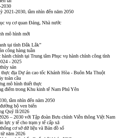
ên tai
1-2030
 kỳ 2021-2030, tầm nhìn đến năm 2050
phục vụ cơ quan Đảng, Nhà nước
ính mô hình mới
anh tại tỉnh Đắk Lắk”
sản công hàng tuần
 hành chính tại Trung tâm Phục vụ hành chính công tỉnh
2024 - 2025
 thủy sản
 thực địa Dự án cao tốc Khánh Hòa - Buôn Ma Thuột
ảy toàn cầu
ng mô hình thiết thực
rọng điểm trong Khu kinh tế Nam Phú Yên
2030, tầm nhìn đến năm 2050
 đường bộ ven biển
ong Quý II/2026
n 2026 – 2030 với Tập đoàn Bưu chính Viễn thông Việt Nam
n lực y tế cho trạm y tế cấp xã
thống cơ sở dữ liệu và Bản đồ số
n tử năm 2026