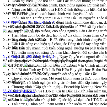
Đoàn đại biểu Quốc hội tỉnh Đắk Lắk trao đổi thông tin trước
Ngày ban hành:
06/07/2012
Quyết liệt cải cách hành chính, khơi thông nguồn lực phát triển
Nâng cao hiệu lực, hiệu quả HĐND tỉnh thông qua hiện đại hó
Ngày hiệu lực:
Xã Ea Phê gắn cải cách hành chính với chuyển đổi số
Phó Chủ tịch Thường trực UBND tỉnh Hồ Thị Nguyên Thảo làm
Nghị Quyết 57 /2012/NQ-HĐND
Xây dựng nền hành chính số đồng hành cùng nông dân dân, d
Về việc quy định chế độ thù lao đối với người
Giai đoạn 2026-2030, Đắk Lắk phấn đấu có 77% xã đạt chuẩn
Chuyển đổi số 'mở đường' cho nông nghiệp Đắk Lắk tăng trưở
Bản PDF
Tải về
Triển khai đồng bộ đo đạc, lập hồ sơ địa chính, hoàn thiện cơ sở
Ngày ban hành:
06/07/2012
Ứng dụng sinh trắc học - Bước tiến trong hành trình chuyển đổ
Đắk Lắk nâng cao hiệu quả công tác Đảng từ Sổ tay đảng viên 
Ngày hiệu lực:
Đắk Lắk đẩy mạnh nuôi biển công nghệ, hướng tới phát triển 
Tập huấn nâng cao năng lực triển khai chuyển đổi số cho cán 
Nghị Quyết 56 /2012/NQ-HĐND
Đắk Lắk phát động hưởng ứng Ngày Quyền của người tiêu dù
Về việc quy định mức thu phí đấu giá tài sản, phí tham gia đấu giá tài
Đẩy mạnh cải cách hành chính, quyết tâm đạt được mục tiêu tă
Tổ chức trang trọng Lễ hội Đền thờ Lương Văn Chánh năm 2
Bản PDF
Tải về
Phó Bí thư Tỉnh ủy Đắk Lắk Đỗ Hữu Huy giữ chức Bí thư Đả
Ngày ban hành:
06/07/2012
Bệnh án điện tử thúc đẩy chuyển đổi số y tế tại Đắk Lắk
Chuyển đổi số thư viện: Mở rộng không gian tri thức trong thời
Ngày hiệu lực:
Đánh giá, rút kinh nghiệm công tác tổ chức diễn tập trước ngà
Chương trình “Gặp gỡ hữu nghị – Friendship Meeting New Ye
55 /2012/NQ-HĐND
Bầu cử Quốc hội và HĐND: Cử tri Đắk Lắk gửi gắm niềm tin, 
Về việc quy định mức chi bồi dưỡng đối với cán bộ, công chức làm
Đắk Lắk sẵn sàng các điều kiện cho Ngày hội bầu cử đại bi
Đảm bảo cuộc bầu cử đại biểu Quốc hội và đại biểu HĐND các 
Bản PDF
Tải về
Thủ tướng Chính phủ Phạm Minh Chính kiểm tra, chỉ đạo hoàn 