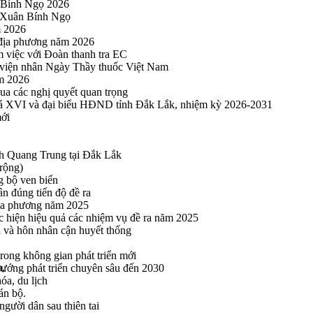
 Bính Ngọ 2026
u Xuân Bính Ngọ
m 2026
 địa phương năm 2026
m việc với Đoàn thanh tra EC
viện nhân Ngày Thầy thuốc Việt Nam
ăm 2026
a các nghị quyết quan trọng
hoá XVI và đại biểu HĐND tỉnh Đắk Lắk, nhiệm kỳ 2026-2031
mới
h Quang Trung tại Đắk Lắk
rộng)
g bộ ven biển
n đúng tiến độ đề ra
địa phương năm 2025
hực hiện hiệu quả các nhiệm vụ đề ra năm 2025
n và hôn nhân cận huyết thống
rong không gian phát triển mới
a,
 hướng phát triển chuyên sâu đến 2030
óa, du lịch
án bộ.
gười dân sau thiên tai