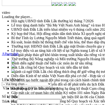
video
Loading the player...
Hội nghị UBND tỉnh Đắk Lắk thường kỳ tháng 7/2026
Lễ truy tặng danh hiệu “Bà Mẹ Việt Nam Anh hùng” và trao 
UBND tỉnh Đắk Lắk triển khai nhiệm vụ 6 tháng cuối năm 20
Kỳ họp thứ Hai, Hội đồng nhân dân tỉnh khóa XI quyết nghị n
Bí thư Tỉnh ủy Lương Nguyễn Minh Triết thăm, tặng quà ngườ
Rà soát, hoàn thiện hệ thống thiết chế văn hóa, thể thao đáp ứn
Thường trực HĐND tỉnh Đắk Lắk gặp mặt Đoàn chuyên gia y 
Lễ truy điệu và an táng hài cốt liệt sĩ tại Nghĩa trang Liệt sĩ x
Album ảnh
Bàn giải pháp tháo gỡ khó khăn trong xuất khẩu sầu riêng và 
Thứ trưởng Bộ Nông nghiệp và Môi trường Nguyễn Hoàng Hiệp 
Trình diễn nghệ thuật chế biến các món ăn từ sầu riêng
Đắk Lắk công bố Quy hoạch và xúc tiến đầu tư tỉnh
Ngành cá ngừ Đắk Lắk chủ động thích ứng để giữ vững thị tr
Diễn đàn Kinh tế tư nhân Việt Nam đột phá cơ chế - Hợp tác c
Liên kết web
Đề án 06 tạo bước ngoặt đột phá trong cải cách hành chính tỉ
Kết nối tour, đẩy mạnh chuyển đổi số để phát triển du lịch Đắ
Văn bản pháp quy
Văn bản pháp quy
Khởi động Dự án Đầu tư xây dựng hạ tầng kỹ thuật Cụm công
Gặp mặt các cơ quan báo chí nhân Kỷ niệm 101 năm Ngày Bá
Số ký hiệu
Đắk Lắk sơ kết 4 năm triển khai thực hiện Đề án 06 của Chính
Họp báo thông tin về Hội nghị Công bố Quy hoạch và Xúc tiế
Trích yếu