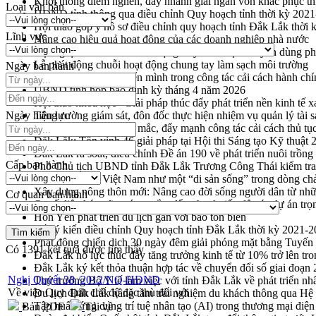
Khơi thông điểm nghẽn, đẩy nhanh giải ngân vốn khắc phục thi
Loại văn bản
HĐND tỉnh thông qua điều chỉnh Quy hoạch tỉnh thời kỳ 202
Hội thảo góp ý hồ sơ điều chỉnh quy hoạch tỉnh Đắk Lắk thời
Lĩnh vực
Nâng cao hiệu quả hoạt động của các doanh nghiệp nhà nước
Hội nghị triển khai kết nối mạng truyền số liệu chuyên dùng 
Lễ phát động chuỗi hoạt động chung tay làm sạch môi trường
Ngày ban hành
Xã Ea Kar bước chuyển mình trong công tác cải cách hành ch
UBND tỉnh họp báo định kỳ tháng 4 năm 2026
Hội thảo khoa học “Giải pháp thúc đẩy phát triển nền kinh tế x
Ngày hiệu lực
Tăng cường giám sát, đôn đốc thực hiện nhiệm vụ quản lý tài 
Tháo gỡ những vướng mắc, đẩy mạnh công tác cải cách thủ tục
Đắk Lắk: Tôn vinh 46 giải pháp tại Hội thi Sáng tạo Kỹ thuật 
Đắk Lắk rà soát, điều chỉnh Đề án 190 về phát triển nuôi trồng
Cấp ban hành
Phó Chủ tịch UBND tỉnh Đắk Lắk Trương Công Thái kiểm tra
Định vị cà phê Việt Nam như một “di sản sống” trong dòng ch
Xây dựng nông thôn mới: Nâng cao đời sống người dân từ nhữ
Cơ quan ban hành
Quyết liệt tháo gỡ vướng mắc, đẩy nhanh tiến độ các dự án t
Hòn Yến phát triển du lịch gắn với bảo tồn biển
Lấy ý kiến điều chỉnh Quy hoạch tỉnh Đắk Lắk thời kỳ 2021-
Phát động chiến dịch 30 ngày đêm giải phóng mặt bằng Tuyến
Có
1391
kết quả được tìm thấy
Đắk Lắk nỗ lực thúc đẩy tăng trưởng kinh tế từ 10% trở lên tr
Đắk Lắk ký kết thỏa thuận hợp tác về chuyển đổi số giai đoạ
Nghị Quyết 58 /2012/NQ-HĐND
Thứ trưởng Bộ Y tế làm việc với tỉnh Đắk Lắk về phát triển nhâ
Về việc Quy định chế độ đặc thù đối với
Du lịch Đắk Lắk nâng tầm trải nghiệm du khách thông qua Hệ 
Tập huấn ứng dụng trí tuệ nhân tạo (AI) trong thương mại điệ
Bản PDF
Tải về