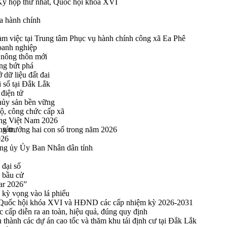
 Kỳ họp thứ nhất, Quốc hội khóa XVI
a hành chính
 việc tại Trung tâm Phục vụ hành chính công xã Ea Phê
oanh nghiệp
 nông thôn mới
ng bứt phá
 dữ liệu đất đai
i số tại Đắk Lắk
điện tử
thủy sản bền vững
bộ, công chức cấp xã
ng Việt Nam 2026
 sản,
ng trưởng hai con số trong năm 2026
026
ng ủy Ủy Ban Nhân dân tỉnh
 đại số
y bầu cử
ar 2026”
kỳ vọng vào lá phiếu
ểu Quốc hội khóa XVI và HĐND các cấp nhiệm kỳ 2026-2031
cấp diễn ra an toàn, hiệu quả, đúng quy định
thành các dự án cao tốc và thăm khu tái định cư tại Đắk Lắk