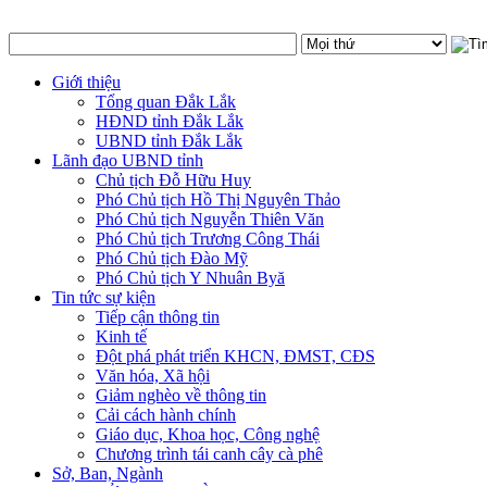
Giới thiệu
Tổng quan Đắk Lắk
HĐND tỉnh Đắk Lắk
UBND tỉnh Đắk Lắk
Lãnh đạo UBND tỉnh
Chủ tịch Đỗ Hữu Huy
Phó Chủ tịch Hồ Thị Nguyên Thảo
Phó Chủ tịch Nguyễn Thiên Văn
Phó Chủ tịch Trương Công Thái
Phó Chủ tịch Đào Mỹ
Phó Chủ tịch Y Nhuân Byă
Tin tức sự kiện
Tiếp cận thông tin
Kinh tế
Đột phá phát triển KHCN, ĐMST, CĐS
Văn hóa, Xã hội
Giảm nghèo về thông tin
Cải cách hành chính
Giáo dục, Khoa học, Công nghệ
Chương trình tái canh cây cà phê
Sở, Ban, Ngành