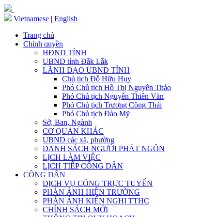
Vietnamese
|
English
Trang chủ
Chính quyền
HĐND TỈNH
UBND tỉnh Đắk Lắk
LÃNH ĐẠO UBND TỈNH
Chủ tịch Đỗ Hữu Huy
Phó Chủ tịch Hồ Thị Nguyên Thảo
Phó Chủ tịch Nguyễn Thiên Văn
Phó Chủ tịch Trương Công Thái
Phó Chủ tịch Đào Mỹ
Sở, Ban, Ngành
CƠ QUAN KHÁC
UBND các xã, phường
DANH SÁCH NGƯỜI PHÁT NGÔN
LỊCH LÀM VIỆC
LỊCH TIẾP CÔNG DÂN
CÔNG DÂN
DỊCH VỤ CÔNG TRỰC TUYẾN
PHẢN ÁNH HIỆN TRƯỜNG
PHẢN ÁNH KIẾN NGHỊ TTHC
CHÍNH SÁCH MỚI