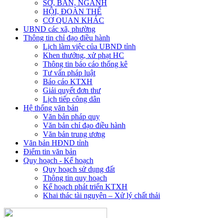
SỞ, BAN, NGÀNH
HỘI, ĐOÀN THỂ
CƠ QUAN KHÁC
UBND các xã, phường
Thông tin chỉ đạo điều hành
Lịch làm việc của UBND tỉnh
Khen thưởng, xử phạt HC
Thông tin báo cáo thống kê
Tư vấn pháp luật
Báo cáo KTXH
Giải quyết đơn thư
Lịch tiếp công dân
Hệ thống văn bản
Văn bản pháp quy
Văn bản chỉ đạo điều hành
Văn bản trung ương
Văn bản HĐND tỉnh
Điểm tin văn bản
Quy hoạch - Kế hoạch
Quy hoạch sử dụng đất
Thông tin quy hoạch
Kế hoạch phát triển KTXH
Khai thác tài nguyên – Xử lý chất thải