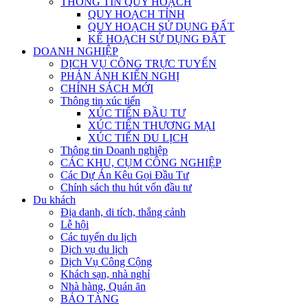
THÔNG TIN QUY HOẠCH
QUY HOẠCH TỈNH
QUY HOẠCH SỬ DỤNG ĐẤT
KẾ HOẠCH SỬ DỤNG ĐẤT
DOANH NGHIỆP
DỊCH VỤ CÔNG TRỰC TUYẾN
PHẢN ÁNH KIẾN NGHỊ
CHÍNH SÁCH MỚI
Thông tin xúc tiến
XÚC TIẾN ĐẦU TƯ
XÚC TIẾN THƯƠNG MẠI
XÚC TIẾN DU LỊCH
Thông tin Doanh nghiệp
CÁC KHU, CỤM CÔNG NGHIỆP
Các Dự Án Kêu Gọi Đầu Tư
Chính sách thu hút vốn đầu tư
Du khách
Địa danh, di tích, thắng cảnh
Lễ hội
Các tuyến du lịch
Dịch vụ du lịch
Dịch Vụ Công Cộng
Khách sạn, nhà nghỉ
Nhà hàng, Quán ăn
BẢO TÀNG