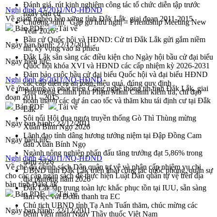
Đánh giá, rút kinh nghiệm công tác tổ chức diễn tập trước
Nghị định 47/2011/NQ-HĐND
ngày bầu cử
Về giảm nghèo bền vững tỉnh Đắk Lắk, giai đoạn 2011-2015
Chương trình “Gặp gỡ hữu nghị – Friendship Meeting New
Bản PDF
Tải về
Year 2026”
Bầu cử Quốc hội và HĐND: Cử tri Đắk Lắk gửi gắm niềm
Ngày ban hành:
22/12/2011
tin, kỳ vọng vào lá phiếu
Đắk Lắk sẵn sàng các điều kiện cho Ngày hội bầu cử đại biểu
Ngày hiệu lực:
Quốc hội khóa XVI và HĐND các cấp nhiệm kỳ 2026-2031
Đảm bảo cuộc bầu cử đại biểu Quốc hội và đại biểu HĐND
Nghị định 46/2011/NQ-HĐND
các cấp diễn ra an toàn, hiệu quả, đúng quy định
Về ứng dụng và phát triển Công nghệ thông tin tỉnh Đắk Lắk, giai
Thủ tướng Chính phủ Phạm Minh Chính kiểm tra, chỉ đạo
đoạn 2011 - 2015
hoàn thành các dự án cao tốc và thăm khu tái định cư tại Đắk
Bản PDF
Tải về
Lắk
Sôi nổi Hội đua ngựa truyền thống Gò Thì Thùng mừng
Ngày ban hành:
22/12/2011
Xuân Bính Ngọ 2026
Lãnh đạo tỉnh dâng hương tưởng niệm tại Đập Đồng Cam
Ngày hiệu lực:
đầu Xuân Bính Ngọ
Ngành nông nghiệp phấn đấu tăng trưởng đạt 5,86% trong
Nghị định 45/2011/NQ-HĐND
năm 2026
Về chế độ chính sách Dân quân tự vệ và phân cấp nhiệm vụ chi
UBND tỉnh Đắk Lắk triển khai công tác quốc phòng, quân sự
cho các cấp ngân sách để thực hiện Luật Dân quân tự vệ trên địa
địa phương năm 2026
bàn tỉnh ĐắkLắk
Đắk Lắk tập trung toàn lực khắc phục tồn tại IUU, sẵn sàng
Bản PDF
Tải về
làm việc với Đoàn thanh tra EC
Chủ tịch UBND tỉnh Tạ Anh Tuấn thăm, chúc mừng các
Ngày ban hành:
22/12/2011
bệnh viện nhân Ngày Thầy thuốc Việt Nam