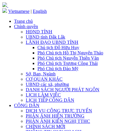
Vietnamese
|
English
Trang chủ
Chính quyền
HĐND TỈNH
UBND tỉnh Đắk Lắk
LÃNH ĐẠO UBND TỈNH
Chủ tịch Đỗ Hữu Huy
Phó Chủ tịch Hồ Thị Nguyên Thảo
Phó Chủ tịch Nguyễn Thiên Văn
Phó Chủ tịch Trương Công Thái
Phó Chủ tịch Đào Mỹ
Sở, Ban, Ngành
CƠ QUAN KHÁC
UBND các xã, phường
DANH SÁCH NGƯỜI PHÁT NGÔN
LỊCH LÀM VIỆC
LỊCH TIẾP CÔNG DÂN
CÔNG DÂN
DỊCH VỤ CÔNG TRỰC TUYẾN
PHẢN ÁNH HIỆN TRƯỜNG
PHẢN ÁNH KIẾN NGHỊ TTHC
CHÍNH SÁCH MỚI