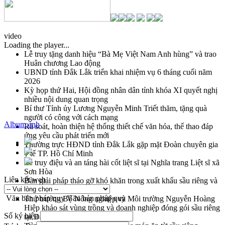
video
Loading the player...
Lễ truy tặng danh hiệu “Bà Mẹ Việt Nam Anh hùng” và trao
Huân chương Lao động
UBND tỉnh Đắk Lắk triển khai nhiệm vụ 6 tháng cuối năm
2026
Kỳ họp thứ Hai, Hội đồng nhân dân tỉnh khóa XI quyết nghị
nhiều nội dung quan trọng
Bí thư Tỉnh ủy Lương Nguyễn Minh Triết thăm, tặng quà
người có công với cách mạng
Album ảnh
Rà soát, hoàn thiện hệ thống thiết chế văn hóa, thể thao đáp
ứng yêu cầu phát triển mới
Thường trực HĐND tỉnh Đắk Lắk gặp mặt Đoàn chuyên gia
y tế TP. Hồ Chí Minh
Lễ truy điệu và an táng hài cốt liệt sĩ tại Nghĩa trang Liệt sĩ xã
Sơn Hòa
Liên kết web
Bàn giải pháp tháo gỡ khó khăn trong xuất khẩu sầu riêng và
triển khai quy định EUDR
Văn bản pháp quy
Văn bản pháp quy
Thứ trưởng Bộ Nông nghiệp và Môi trường Nguyễn Hoàng
Hiệp khảo sát vùng trồng và doanh nghiệp đóng gói sầu riêng
Số ký hiệu
tại Đắk Lắk