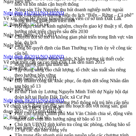
Ngày hiệu lực:
hôn và hôn nhân cận huyết thống
Nông sản Tây Nguyên thu hút doanh nghiệp nước ngoài
Nghị định 41/2011/NQ-HĐND
Đắk Lắk định vị thương hiệu du lịch “Biển – Rừng – Cà phê”
Về xây dựng Hệ thống khuyến nông viên cơ sở tỉnh Đắk Lắk
trong không gian phát triển mới
Bản PDF
Tải về
Hội nghị chia sẻ kinh nghiệm, chuyển giao kỹ thuật y tế, định
hướng phát triển chuyên sâu đến 2030
Ngày ban hành:
22/12/2011
Chuyển đổi số mở ra không gian phát triển trong lĩnh vực văn
hóa, du lịch
Ngày hiệu lực:
Công bố quyết định của Ban Thường vụ Tỉnh ủy về công tác
cán bộ.
Nghị định 40/2011/NQ-HĐND
Thủ tướng Phạm Minh Chính: Khẩn trương tái thiết cuộc
Về phát triển cây ca cao tỉnh Đắk Lắk đến năm 2015
sống người dân sau thiên tai
Bản PDF
Tải về
Tập trung nâng cao chất lượng, tổ chức sản xuất sầu riêng
theo hướng bền vững
Ngày ban hành:
22/12/2011
Đẩy nhanh công tác khắc phục, ổn định đời sống Nhân dân
sau bão số 13
Ngày hiệu lực:
Bí thư Tỉnh ủy Lương Nguyễn Minh Triết dự Ngày hội đại
đoàn kết tại Buôn Đăk Tuôr, xã Cư Pui
Nghị định 39/2011/NQ-HĐND
Khởi công xây dựng Trường Phổ thông nội trú liên cấp tiểu
Về chính sách giảm tổn thất sau thu hoạch đối với nông sản, giai
học và THCS xã Ia Rvê
đoạn 2011 - 2015 tỉnh ĐắkLắk
Phó Thủ tướng Chính phủ Mai Văn Chính chia sẻ, động viên
Bản PDF
Tải về
người dân chịu ảnh hưởng nặng từ bão số 13
Chủ tịch UBND tỉnh kiểm tra công tác phòng, chống bão số
Ngày ban hành:
22/12/2011
13 tại các địa bàn xung yếu
Tập trung đẩy nhanh giải ngân nguồn vốn các chương trình