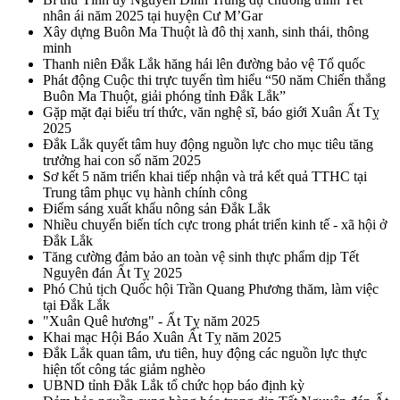
nhân ái năm 2025 tại huyện Cư M’Gar
Xây dựng Buôn Ma Thuột là đô thị xanh, sinh thái, thông
minh
Thanh niên Đắk Lắk hăng hái lên đường bảo vệ Tổ quốc
Phát động Cuộc thi trực tuyến tìm hiểu “50 năm Chiến thắng
Buôn Ma Thuột, giải phóng tỉnh Đắk Lắk”
Gặp mặt đại biểu trí thức, văn nghệ sĩ, báo giới Xuân Ất Tỵ
2025
Đắk Lắk quyết tâm huy động nguồn lực cho mục tiêu tăng
trưởng hai con số năm 2025
Sơ kết 5 năm triển khai tiếp nhận và trả kết quả TTHC tại
Trung tâm phục vụ hành chính công
Điểm sáng xuất khẩu nông sản Đắk Lắk
Nhiều chuyển biến tích cực trong phát triển kinh tế - xã hội ở
Đắk Lắk
Tăng cường đảm bảo an toàn vệ sinh thực phẩm dịp Tết
Nguyên đán Ất Tỵ 2025
Phó Chủ tịch Quốc hội Trần Quang Phương thăm, làm việc
tại Đắk Lắk
"Xuân Quê hương" - Ất Tỵ năm 2025
Khai mạc Hội Báo Xuân Ất Tỵ năm 2025
Đắk Lắk quan tâm, ưu tiên, huy động các nguồn lực thực
hiện tốt công tác giảm nghèo
UBND tỉnh Đắk Lắk tổ chức họp báo định kỳ