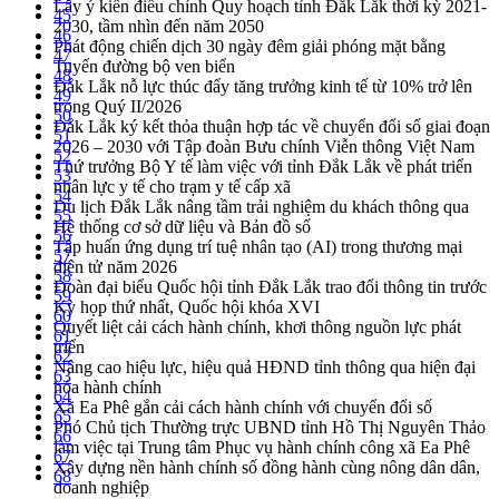
Lấy ý kiến điều chỉnh Quy hoạch tỉnh Đắk Lắk thời kỳ 2021-
45
2030, tầm nhìn đến năm 2050
46
Phát động chiến dịch 30 ngày đêm giải phóng mặt bằng
47
Tuyến đường bộ ven biển
48
Đắk Lắk nỗ lực thúc đẩy tăng trưởng kinh tế từ 10% trở lên
49
trong Quý II/2026
50
Đắk Lắk ký kết thỏa thuận hợp tác về chuyển đổi số giai đoạn
51
2026 – 2030 với Tập đoàn Bưu chính Viễn thông Việt Nam
52
Thứ trưởng Bộ Y tế làm việc với tỉnh Đắk Lắk về phát triển
53
nhân lực y tế cho trạm y tế cấp xã
54
Du lịch Đắk Lắk nâng tầm trải nghiệm du khách thông qua
55
Hệ thống cơ sở dữ liệu và Bản đồ số
56
Tập huấn ứng dụng trí tuệ nhân tạo (AI) trong thương mại
57
điện tử năm 2026
58
Đoàn đại biểu Quốc hội tỉnh Đắk Lắk trao đổi thông tin trước
59
Kỳ họp thứ nhất, Quốc hội khóa XVI
60
Quyết liệt cải cách hành chính, khơi thông nguồn lực phát
61
triển
62
Nâng cao hiệu lực, hiệu quả HĐND tỉnh thông qua hiện đại
63
hóa hành chính
64
Xã Ea Phê gắn cải cách hành chính với chuyển đổi số
65
Phó Chủ tịch Thường trực UBND tỉnh Hồ Thị Nguyên Thảo
66
làm việc tại Trung tâm Phục vụ hành chính công xã Ea Phê
67
Xây dựng nền hành chính số đồng hành cùng nông dân dân,
68
doanh nghiệp