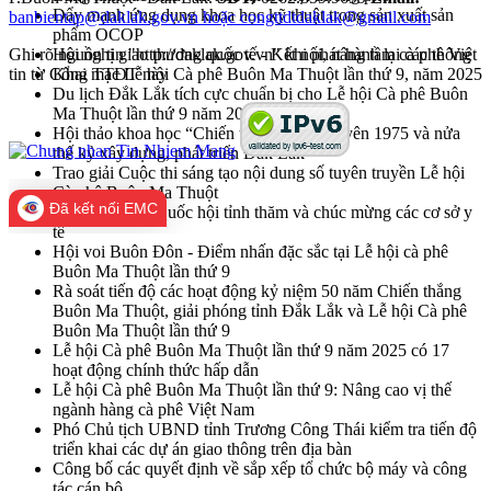
Đẩy mạnh ứng dụng khoa học kỹ thuật trong sản xuất sản
banbientap@daklak.gov.vn hoặc congttdtdaklak@gmail.com
phẩm OCOP
Ghi rõ nguồn tin "http://daklak.gov.vn" khi phát hành lại các thông
Hội nghị giao thương quốc tế - Kết nối, nâng tầm cà phê Việt
tin từ Cổng TTĐT này
Khai mạc Lễ hội Cà phê Buôn Ma Thuột lần thứ 9, năm 2025
Du lịch Đắk Lắk tích cực chuẩn bị cho Lễ hội Cà phê Buôn
Ma Thuột lần thứ 9 năm 2025
Hội thảo khoa học “Chiến thắng Tây Nguyên 1975 và nửa
thế kỷ xây dựng, phát triển Đắk Lắk”
Trao giải Cuộc thi sáng tạo nội dung số tuyên truyền Lễ hội
Cà phê Buôn Ma Thuột
Đã kết nối EMC
Đoàn đại biểu Quốc hội tỉnh thăm và chúc mừng các cơ sở y
tế
Hội voi Buôn Đôn - Điểm nhấn đặc sắc tại Lễ hội cà phê
Buôn Ma Thuột lần thứ 9
Rà soát tiến độ các hoạt động kỷ niệm 50 năm Chiến thắng
Buôn Ma Thuột, giải phóng tỉnh Đắk Lắk và Lễ hội Cà phê
Buôn Ma Thuột lần thứ 9
Lễ hội Cà phê Buôn Ma Thuột lần thứ 9 năm 2025 có 17
hoạt động chính thức hấp dẫn
Lễ hội Cà phê Buôn Ma Thuột lần thứ 9: Nâng cao vị thế
ngành hàng cà phê Việt Nam
Phó Chủ tịch UBND tỉnh Trương Công Thái kiểm tra tiến độ
triển khai các dự án giao thông trên địa bàn
Công bố các quyết định về sắp xếp tổ chức bộ máy và công
tác cán bộ