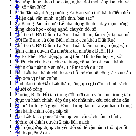
đua ứng dụng khoa học công nghệ, đổi mới sáng tạo, chuyển
36
đổi số năm 2025
37
Phấn đấu xây dựng phường Ea Kao sớm trở thành điểm đến
38
“Hiện đại, văn minh, nghĩa tình, bản sắc”
39
Xã Krông Pắc tổ chức Lễ phát động thi đua đẩy mạnh ứng
40
dụng khoa học - công nghệ, chuyển đổi số
41
Chủ tịch UBND tỉnh Tạ Anh Tuấn thăm, làm việc tại xã biên
42
giới Ea Bung và đồn Biên phòng cửa khẩu Đắk Ruê
43
Chủ tịch UBND tỉnh Tạ Anh Tuấn kiểm tra hoạt động vận
44
hành chính quyền địa phương tại phường Buôn Hồ
45
Xã Ea Phê - Phát động phong trào “Bình dân học vụ số”
46
Nhiều chuyển biến tích cực trong công tác cải cách hành
47
chính của ngành Văn hóa, Thể thao và du lịch
48
Đắk Lắk ban hành chính sách hỗ trợ cán bộ công tác sau sắp
49
xếp đơn vị hành chính
50
Lãnh đạo tỉnh Đắk Lắk thăm, tặng quà gia đình chính sách,
51
người có công
52
Phường Buôn Hồ tập trung đổi mới cách vận hành trung tâm
53
phục vụ hành chính, đáp ứng tốt nhất nhu cầu của nhân dân
54
Bí thư Tỉnh uỷ Nguyễn Đình Trung kiểm tra vận hành Trung
55
tâm hành chính công cấp xã
56
Đắk Lắk khắc phục "điểm nghẽn" cải cách hành chính,
57
hướng tới chính quyền 2 cấp liền mạch
58
Chủ động ứng dụng chuyển đổi số để vận hành thông suốt
59
chính quyền 2 cấp