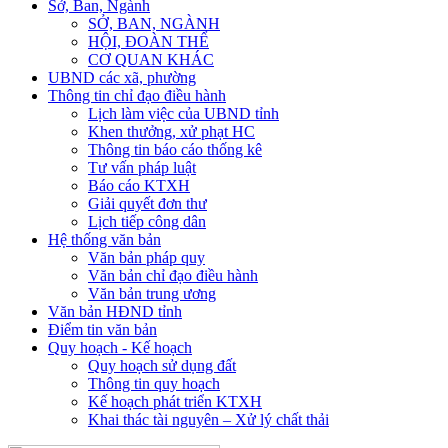
Sở, Ban, Ngành
SỞ, BAN, NGÀNH
HỘI, ĐOÀN THỂ
CƠ QUAN KHÁC
UBND các xã, phường
Thông tin chỉ đạo điều hành
Lịch làm việc của UBND tỉnh
Khen thưởng, xử phạt HC
Thông tin báo cáo thống kê
Tư vấn pháp luật
Báo cáo KTXH
Giải quyết đơn thư
Lịch tiếp công dân
Hệ thống văn bản
Văn bản pháp quy
Văn bản chỉ đạo điều hành
Văn bản trung ương
Văn bản HĐND tỉnh
Điểm tin văn bản
Quy hoạch - Kế hoạch
Quy hoạch sử dụng đất
Thông tin quy hoạch
Kế hoạch phát triển KTXH
Khai thác tài nguyên – Xử lý chất thải