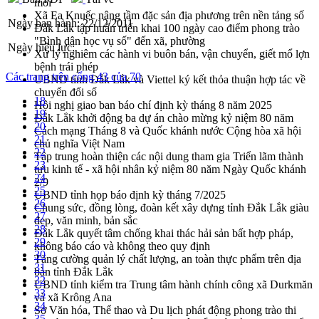
mới
Xã Ea Knuếc nâng tầm đặc sản địa phương trên nền tảng số
Ngày ban hành:
22/12/2011
Đắk Lắk tập huấn triển khai 100 ngày cao điểm phong trào
"Bình dân học vụ số" đến xã, phường
Ngày hiệu lực:
Xử lý nghiêm các hành vi buôn bán, vận chuyển, giết mổ lợn
bệnh trái phép
Các trang trên cổng 43 của 70
UBND tỉnh Đắk Lắk và Viettel ký kết thỏa thuận hợp tác về
chuyển đổi số
18
Hội nghị giao ban báo chí định kỳ tháng 8 năm 2025
19
Đắk Lắk khởi động ba dự án chào mừng kỷ niệm 80 năm
20
Cách mạng Tháng 8 và Quốc khánh nước Cộng hòa xã hội
21
chủ nghĩa Việt Nam
22
Tập trung hoàn thiện các nội dung tham gia Triển lãm thành
23
tựu kinh tế - xã hội nhân kỷ niệm 80 năm Ngày Quốc khánh
24
2/9
25
UBND tỉnh họp báo định kỳ tháng 7/2025
26
Chung sức, đồng lòng, đoàn kết xây dựng tỉnh Đắk Lắk giàu
27
đẹp, văn minh, bản sắc
28
Đắk Lắk quyết tâm chống khai thác hải sản bất hợp pháp,
29
không báo cáo và không theo quy định
30
Tăng cường quản lý chất lượng, an toàn thực phẩm trên địa
31
bàn tỉnh Đắk Lắk
32
UBND tỉnh kiểm tra Trung tâm hành chính công xã Durkmăn
33
và xã Krông Ana
34
Sở Văn hóa, Thể thao và Du lịch phát động phong trào thi
35