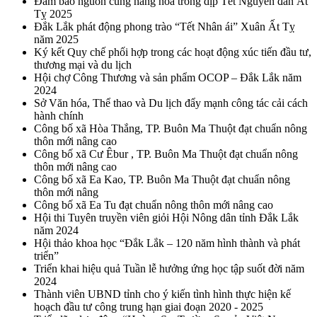
Đảm bảo nguồn cung hàng hóa trong dịp Tết Nguyên đán Ất
Tỵ 2025
Đắk Lắk phát động phong trào “Tết Nhân ái” Xuân Ất Tỵ
năm 2025
Ký kết Quy chế phối hợp trong các hoạt động xúc tiến đầu tư,
thương mại và du lịch
Hội chợ Công Thương và sản phẩm OCOP – Đắk Lắk năm
2024
Sở Văn hóa, Thể thao và Du lịch đẩy mạnh công tác cải cách
hành chính
Công bố xã Hòa Thắng, TP. Buôn Ma Thuột đạt chuẩn nông
thôn mới nâng cao
Công bố xã Cư Êbur , TP. Buôn Ma Thuột đạt chuẩn nông
thôn mới nâng cao
Công bố xã Ea Kao, TP. Buôn Ma Thuột đạt chuẩn nông
thôn mới nâng
Công bố xã Ea Tu đạt chuẩn nông thôn mới nâng cao
Hội thi Tuyên truyền viên giỏi Hội Nông dân tỉnh Đắk Lắk
năm 2024
Hội thảo khoa học “Đắk Lắk – 120 năm hình thành và phát
triển”
Triển khai hiệu quả Tuần lễ hưởng ứng học tập suốt đời năm
2024
Thành viên UBND tỉnh cho ý kiến tình hình thực hiện kế
hoạch đầu tư công trung hạn giai đoạn 2020 - 2025