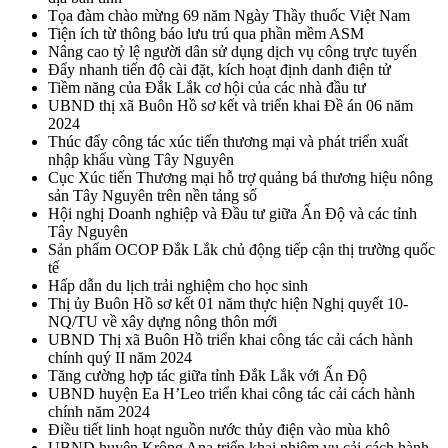
Tọa đàm chào mừng 69 năm Ngày Thầy thuốc Việt Nam
Tiện ích từ thông báo lưu trú qua phần mềm ASM
Nâng cao tỷ lệ người dân sử dụng dịch vụ công trực tuyến
Đẩy nhanh tiến độ cài đặt, kích hoạt định danh điện tử
Tiềm năng của Đắk Lắk cơ hội của các nhà đầu tư
UBND thị xã Buôn Hồ sơ kết và triển khai Đề án 06 năm
2024
Thúc đẩy công tác xúc tiến thương mại và phát triển xuất
nhập khẩu vùng Tây Nguyên
Cục Xúc tiến Thương mại hỗ trợ quảng bá thương hiệu nông
sản Tây Nguyên trên nền tảng số
Hội nghị Doanh nghiệp và Đầu tư giữa Ấn Độ và các tỉnh
Tây Nguyên
Sản phẩm OCOP Đắk Lắk chủ động tiếp cận thị trường quốc
tế
Hấp dẫn du lịch trải nghiệm cho học sinh
Thị ủy Buôn Hồ sơ kết 01 năm thực hiện Nghị quyết 10-
NQ/TU về xây dựng nông thôn mới
UBND Thị xã Buôn Hồ triển khai công tác cải cách hành
chính quý II năm 2024
Tăng cường hợp tác giữa tỉnh Đắk Lắk với Ấn Độ
UBND huyện Ea H’Leo triển khai công tác cải cách hành
chính năm 2024
Điều tiết linh hoạt nguồn nước thủy điện vào mùa khô
UBND huyện Krông Ana triển khai nhiệm vụ cải cách hành