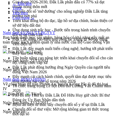
Giai đoạn 2026-2030, Đắk Lắk phấn đấu có 77% xã đạt
← Đầu tiên
chuẩn nông thôn mới
Trước
Chuyển đổi số 'mở đường' cho nông nghiệp Đắk Lắk tăng
Tiếp theo
trưởng bứt phá
Cuối cùng →
Triển khai đồng bộ đo đạc, lập hồ sơ địa chính, hoàn thiện cơ
sở dữ liệu đất đai
Ứng dụng sinh trắc học - Bước tiến trong hành trình chuyển
Nghị định 63/2011/TT-BGTVT
đổi số tại Đắk Lắk
Ban hành danh mục sản phẩm, hàng hóa có khả năng gây mất an
Đắk Lắk nâng cao hiệu quả công tác Đảng từ Sổ tay đảng
toàn thuộc trách nhiệm quản lý nhà nước của Bộ Giao thông Vận
viên điện tử
tải
Đắk Lắk đẩy mạnh nuôi biển công nghệ, hướng tới phát triển
Bản PDF
Tải về
thủy sản bền vững
Tập huấn nâng cao năng lực triển khai chuyển đổi số cho cán
Ngày ban hành:
22/12/2011
bộ, công chức cấp xã
Đắk Lắk phát động hưởng ứng Ngày Quyền của người tiêu
Ngày hiệu lực:
dùng Việt Nam 2026
Đẩy mạnh cải cách hành chính, quyết tâm đạt được mục tiêu
Nghị định 48/NQ-HĐND
tăng trưởng hai con số trong năm 2026
Về công nhận thị trấn Phước An, huyện Krông Pắc là đô thị loại
Tổ chức trang trọng Lễ hội Đền thờ Lương Văn Chánh năm
IV
2026
Bản PDF
Tải về
Phó Bí thư Tỉnh ủy Đắk Lắk Đỗ Hữu Huy giữ chức Bí thư
Đảng ủy Ủy Ban Nhân dân tỉnh
Ngày ban hành:
22/12/2011
Bệnh án điện tử thúc đẩy chuyển đổi số y tế tại Đắk Lắk
Chuyển đổi số thư viện: Mở rộng không gian tri thức trong
Ngày hiệu lực:
thời đại số