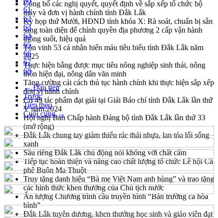
60
Công bố các nghị quyết, quyết định về sắp xếp tổ chức bộ
61
máy và đơn vị hành chính tỉnh Đắk Lắk
62
Kỳ họp thứ Mười, HĐND tỉnh khóa X: Rà soát, chuẩn bị sẵn
63
sàng toàn diện để chính quyền địa phương 2 cấp vận hành
64
thông suốt, hiệu quả
65
Tôn vinh 53 cá nhân hiến máu tiêu biểu tỉnh Đắk Lắk năm
66
2025
67
Thực hiện bằng được mục tiêu nông nghiệp sinh thái, nông
68
thôn hiện đại, nông dân văn minh
Tăng cường cải cách thủ tục hành chính khi thực hiện sắp xếp
← Đầu tiên
đơn vị hành chính
Trước
Có 49 tác phẩm đạt giải tại Giải Báo chí tỉnh Đắk Lắk lần thứ
Tiếp theo
V năm 2024
Cuối cùng →
Hội nghị Ban Chấp hành Đảng bộ tỉnh Đắk Lắk lần thứ 33
(mở rộng)
Đắk Lắk chung tay giảm thiểu rác thải nhựa, lan tỏa lối sống
xanh
Sầu riêng Đắk Lắk chủ động nói không với chất cấm
Tiếp tục hoàn thiện và nâng cao chất lượng tổ chức Lễ hội Cà
phê Buôn Ma Thuột
Truy tặng danh hiệu “Bà mẹ Việt Nam anh hùng” và trao tặng
các hình thức khen thưởng của Chủ tịch nước
Ấn tượng Chương trình cầu truyền hình “Bản trường ca hòa
bình”
Đắk Lắk tuyên dương, khen thưởng học sinh và giáo viên đạt