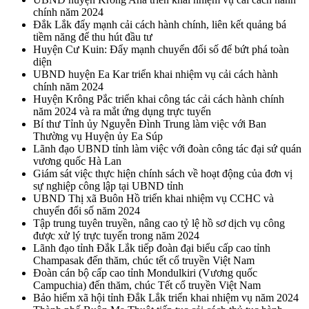
chính năm 2024
Đắk Lắk đẩy mạnh cải cách hành chính, liên kết quảng bá
tiềm năng để thu hút đầu tư
Huyện Cư Kuin: Đẩy mạnh chuyển đổi số để bứt phá toàn
diện
UBND huyện Ea Kar triển khai nhiệm vụ cải cách hành
chính năm 2024
Huyện Krông Pắc triển khai công tác cải cách hành chính
năm 2024 và ra mắt ứng dụng trực tuyến
Bí thư Tỉnh ủy Nguyễn Đình Trung làm việc với Ban
Thường vụ Huyện ủy Ea Súp
Lãnh đạo UBND tỉnh làm việc với đoàn công tác đại sứ quán
vương quốc Hà Lan
Giám sát việc thực hiện chính sách về hoạt động của đơn vị
sự nghiệp công lập tại UBND tỉnh
UBND Thị xã Buôn Hồ triển khai nhiệm vụ CCHC và
chuyển đổi số năm 2024
Tập trung tuyên truyền, nâng cao tỷ lệ hồ sơ dịch vụ công
được xử lý trực tuyến trong năm 2024
Lãnh đạo tỉnh Đắk Lắk tiếp đoàn đại biểu cấp cao tỉnh
Champasak đến thăm, chúc tết cổ truyền Việt Nam
Đoàn cán bộ cấp cao tỉnh Mondulkiri (Vương quốc
Campuchia) đến thăm, chúc Tết cổ truyền Việt Nam
Bảo hiểm xã hội tỉnh Đắk Lắk triển khai nhiệm vụ năm 2024