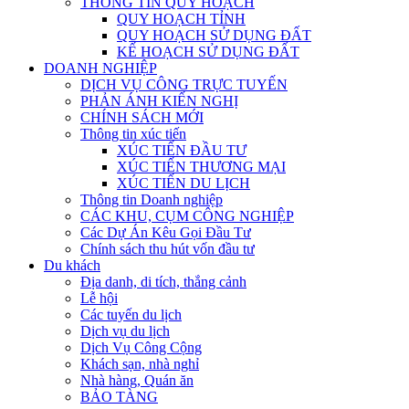
THÔNG TIN QUY HOẠCH
QUY HOẠCH TỈNH
QUY HOẠCH SỬ DỤNG ĐẤT
KẾ HOẠCH SỬ DỤNG ĐẤT
DOANH NGHIỆP
DỊCH VỤ CÔNG TRỰC TUYẾN
PHẢN ÁNH KIẾN NGHỊ
CHÍNH SÁCH MỚI
Thông tin xúc tiến
XÚC TIẾN ĐẦU TƯ
XÚC TIẾN THƯƠNG MẠI
XÚC TIẾN DU LỊCH
Thông tin Doanh nghiệp
CÁC KHU, CỤM CÔNG NGHIỆP
Các Dự Án Kêu Gọi Đầu Tư
Chính sách thu hút vốn đầu tư
Du khách
Địa danh, di tích, thắng cảnh
Lễ hội
Các tuyến du lịch
Dịch vụ du lịch
Dịch Vụ Công Cộng
Khách sạn, nhà nghỉ
Nhà hàng, Quán ăn
BẢO TÀNG