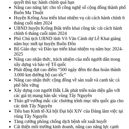
quyết thủ tục hành chính quá hạn
Nâng cao năng lực cho tổ công nghệ số cộng đồng thành phố
Buôn Ma Thuột
Huyện Krông Ana triển khai nhiệm vụ cải cách hành chính 6
tháng cuối năm 2024
UBND huyện Krông Búk triển khai công tác cải cách hành
chính 6 tháng cuối năm 2024
Phó Chủ tịch UBND tỉnh Võ Văn Cảnh dự Lễ Khai giảng
năm học mới tại huyện Buôn Đôn
Bộ Giáo dục và Đào tạo triển khai nhiệm vụ năm học 2024-
2025
Nâng cao nhận thức, trách nhiệm của mỗi người dân trong
xây dựng và bảo vệ Tổ quốc
Phát động đợt cao điểm “500 ngày đêm thi đua hoàn thành
3.000 km đường bộ cao tốc”
Nâng cao nhận thức cộng đồng về sản xuất và canh tác cà
phê bền vững
Xây dựng con người Đắk Lắk phát triển toàn diện gắn với
các giá trị mang bản sắc vùng Tây Nguyên
Tháo gỡ vướng mắc các chương trình mục tiêu quốc gia cho
các tỉnh Tây Nguyên
Tiểu ban Kinh tế-Xã hội Đại hội XIV của Đảng làm việc tại
vùng Tây Nguyên
Tăng cường phòng chống dịch bệnh sốt xuất huyết
Cải thiện môi trường kinh doanh, nâng cao năng lực cạnh