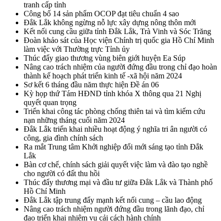
tranh cấp tỉnh
Công bố 14 sản phẩm OCOP đạt tiêu chuẩn 4 sao
Đắk Lắk không ngừng nỗ lực xây dựng nông thôn mới
Kết nối cung cầu giữa tỉnh Đắk Lắk, Trà Vinh và Sóc Trăng
Đoàn khảo sát của Học viện Chính trị quốc gia Hồ Chí Minh
làm việc với Thường trực Tỉnh ủy
Thúc đẩy giao thương vùng biên giới huyện Ea Súp
Nâng cao trách nhiệm của người đứng đầu trong chỉ đạo hoàn
thành kế hoạch phát triển kinh tế -xã hội năm 2024
Sơ kết 6 tháng đầu năm thực hiện Đề án 06
Kỳ họp thứ Tám HĐND tỉnh khóa X thông qua 21 Nghị
quyết quan trọng
Triển khai công tác phòng chống thiên tai và tìm kiếm cứu
nạn những tháng cuối năm 2024
Đắk Lắk triển khai nhiều hoạt động ý nghĩa tri ân người có
công, gia đình chính sách
Ra mắt Trung tâm Khởi nghiệp đổi mới sáng tạo tỉnh Đắk
Lắk
Bàn cơ chế, chính sách giải quyết việc làm và đào tạo nghề
cho người có đất thu hồi
Thúc đẩy thương mại và đầu tư giữa Đắk Lắk và Thành phố
Hồ Chí Minh
Đắk Lắk tập trung đẩy mạnh kết nối cung – cầu lao động
Nâng cao trách nhiệm người đứng đầu trong lãnh đạo, chỉ
đạo triển khai nhiệm vụ cải cách hành chính