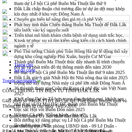
tham dự Lễ hội Cà phê Buôn Ma Thuột lần thứ 9
Đắk Lắk chấp thuận chủ trương đầu tư dự án dệt may khép
kín duy nhất ở khu vực Đông Nam Á
Chuyên gia hiến kế nâng tầm giá trị cà phê Việt
Phát huy tinh thần Chiến thắng Buôn Ma Thuột để Đắk Lắk
tiến bước vào kỷ nguyên mới
Triển khai mô hình khám chữa bệnh sử dụng sinh trắc học,
Kiosk tự phục vụ và tìm kiếm sáng kiến cải cách hành chính
ngành y tế
Phó Thủ tướng Chính phủ Trần Hồng Hà dự lễ động thổ xây
dựng khu công nghiệp Phú Xuân, huyện Cư M’Gar
Thành phố Buôn Ma Thuột thúc đẩy nhanh lộ trình chuyển
Trang chủ
đổi số và phát triển đô thị thông minh đến năm 2030
Sơ đồ cổng
Bế mạc Lễ hội Cà phê Buôn Ma Thuột lần thứ 9 năm 2025
Đắk Lắk giành giải Nhất Hội thi Nhà nông đua tài năm 2025
Toggle navigation
Động thổ xây dựng Nhà máy cà phê lớn nhất Đông Nam Á
36 thí sinh tham gia Cuộc thi Rang cà phê đặc sản Việt Nam
CỔNG THÔNG TIN ĐIỆN TỬ TỈNH ĐẮK LẮK
2025
Khởi công Dự án Tổ hợp trung tâm thương mại, khách sạn,
Giấy phép số 99/GP-TTĐT do Cục QL Phát thanh Truyền hình và
nhà ở tại số 02 Mai Hắc Đế, thành phố Buôn Ma Thuột
Thông tin Điện tử cấp ngày 14/05/2010
Đặc sắc Hội voi Buôn Đôn năm 2025
Hội trại Cà phê: “Đồng hành, chia sẻ”
Cơ quan chủ quản: Ủy ban nhân dân tỉnh Đắk Lắk
Bồi dưỡng kỹ năng phục vụ Lễ hội Cà phê Buôn Ma Thuột
lần thứ 9 năm 2025
Cơ quan thường trực: Văn phòng UBND tỉnh - 09 Lê Duẩn -
Lung linh sắc màu văn hóa tại Lễ hội đường phố
P.Buôn Ma Thuột - Đắk Lắk.
SĐT:
0262.859.9699
Email: