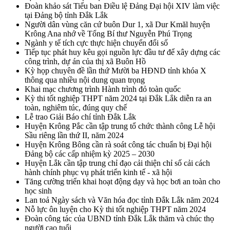
Đoàn khảo sát Tiểu ban Điều lệ Đảng Đại hội XIV làm việc
tại Đảng bộ tỉnh Đắk Lắk
Người dân vùng căn cứ buôn Dur 1, xã Dur Kmăl huyện
Krông Ana nhớ về Tổng Bí thư Nguyễn Phú Trọng
Ngành y tế tích cực thực hiện chuyển đổi số
Tiếp tục phát huy kêu gọi nguồn lực đầu tư để xây dựng các
công trình, dự án của thị xã Buôn Hồ
Kỳ họp chuyên đề lần thứ Mười ba HĐND tỉnh khóa X
thông qua nhiều nội dung quan trọng
Khai mạc chương trình Hành trình đỏ toàn quốc
Kỳ thi tốt nghiệp THPT năm 2024 tại Đắk Lắk diễn ra an
toàn, nghiêm túc, đúng quy chế
Lễ trao Giải Báo chí tỉnh Đắk Lắk
Huyện Krông Pắc cần tập trung tổ chức thành công Lễ hội
Sầu riêng lần thứ II, năm 2024
Huyện Krông Bông cần rà soát công tác chuẩn bị Đại hội
Đảng bộ các cấp nhiệm kỳ 2025 – 2030
Huyện Lắk cần tập trung chỉ đạo cải thiện chỉ số cải cách
hành chính phục vụ phát triển kinh tế - xã hội
Tăng cường triển khai hoạt động dạy và học bơi an toàn cho
học sinh
Lan toả Ngày sách và Văn hóa đọc tỉnh Đắk Lắk năm 2024
Nỗ lực ôn luyện cho Kỳ thi tốt nghiệp THPT năm 2024
Đoàn công tác của UBND tỉnh Đắk Lắk thăm và chúc thọ
người cao tuổi