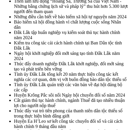
Triển lãm lưu động “Hoàng Sa, Trường Sa của Việt Nam -
Những bằng chứng lịch sử và pháp lý” thu hút hơn 5.300 lượt
người đến tham quan
Những điều cần biết về bảo hiểm xã hội tự nguyện năm 2024
Bảo hiểm xã hội đồng hành vì chất lượng cuộc sống Nhân
dân
Đắk Lắk tập huấn nghiệp vụ kiểm soát thủ tục hành chính
năm 2024
Kiểm tra công tác cải cách hành chính tại Ban Dân tộc tỉnh
Đắk Lắk
Ngày hội khởi nghiệp đổi mới sáng tạo tỉnh Đắk Lắk năm
2024
Thúc đẩy doanh nghiệp Đắk Lắk khởi nghiệp, đổi mới sáng
tạo và phát triển bền vững
Tỉnh ủy Đắk Lắk tổng kết 20 năm thực hiện công tác kết
nghĩa các cơ quan, đơn vị với buôn đồng bào dân tộc thiểu số
Tỉnh ủy Đắk Lắk quán triệt các văn bản về đại hội đảng bộ
các cấp
Huyện Krông Pắc sôi nổi Ngày hội chuyển đổi số năm 2024
Cắt giảm thủ tục hành chính, ngành Thuế đã tạo nhiều thuận
lợi cho người nộp thuế
Thúc đẩy vai trò tiên phong của thanh niên dân tộc thiểu số
trong thực hiện bình đẳng giới
Huyện Ea H’Leo sơ kết công tác chuyển đổi số và cải cách
hành chính 9 tháng đầu năm