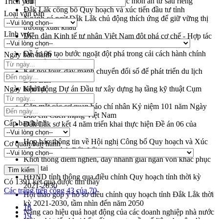
Trình diễn nghệ thuật chế biến các món ăn từ sầu riêng
Trích yếu
Đắk Lắk công bố Quy hoạch và xúc tiến đầu tư tỉnh
Loại văn bản
Ngành cá ngừ Đắk Lắk chủ động thích ứng để giữ vững thị
trường xuất khẩu
Lĩnh vực
Diễn đàn Kinh tế tư nhân Việt Nam đột phá cơ chế - Hợp tác
công tư
Đề án 06 tạo bước ngoặt đột phá trong cải cách hành chính
Ngày ban hành
tỉnh Đắk Lắk
Kết nối tour, đẩy mạnh chuyển đổi số để phát triển du lịch
Đắk Lắk
Ngày hiệu lực
Khởi động Dự án Đầu tư xây dựng hạ tầng kỹ thuật Cụm
công nghiệp Tân Tiến
Gặp mặt các cơ quan báo chí nhân Kỷ niệm 101 năm Ngày
Báo chí Cách mạng Việt Nam
Cấp ban hành
Đắk Lắk sơ kết 4 năm triển khai thực hiện Đề án 06 của
Chính phủ
Họp báo thông tin về Hội nghị Công bố Quy hoạch và Xúc
Cơ quan ban hành
tiến đầu tư tỉnh Đắk Lắk
Khơi thông điểm nghẽn, đẩy nhanh giải ngân vốn khắc phục
thiên tai
HĐND tỉnh thông qua điều chỉnh Quy hoạch tỉnh thời kỳ
Có
1391
kết quả được tìm thấy
2021-2030
Các trang trên cổng 43 của 70
Hội thảo góp ý hồ sơ điều chỉnh quy hoạch tỉnh Đắk Lắk thời
kỳ 2021-2030, tầm nhìn đến năm 2050
18
Nâng cao hiệu quả hoạt động của các doanh nghiệp nhà nước
19