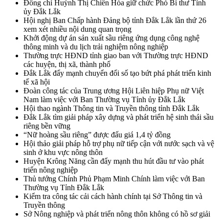
Đồng chí Huỳnh Thị Chiến Hòa giữ chức Phó Bí thư Tỉnh
ủy Đắk Lắk
Hội nghị Ban Chấp hành Đảng bộ tỉnh Đắk Lắk lần thứ 26
xem xét nhiều nội dung quan trọng
Khởi động dự án sản xuất sầu riêng ứng dụng công nghệ
thông minh và du lịch trải nghiệm nông nghiệp
Thường trực HĐND tỉnh giao ban với Thường trực HĐND
các huyện, thị xã, thành phố
Đắk Lắk đẩy mạnh chuyển đổi số tạo bứt phá phát triển kinh
tế xã hội
Đoàn công tác của Trung ương Hội Liên hiệp Phụ nữ Việt
Nam làm việc với Ban Thường vụ Tỉnh ủy Đắk Lắk
Hội thao ngành Thông tin và Truyền thông tỉnh Đắk Lắk
Đắk Lắk tìm giải pháp xây dựng và phát triển hệ sinh thái sầu
riêng bền vững
“Nữ hoàng sầu riêng” được đấu giá 1,4 tỷ đồng
Hội thảo giải pháp hỗ trợ phụ nữ tiếp cận với nước sạch và vệ
sinh ở khu vực nông thôn
Huyện Krông Năng cần đẩy mạnh thu hút đầu tư vào phát
triển nông nghiệp
Thủ tướng Chính Phủ Phạm Minh Chính làm việc với Ban
Thường vụ Tỉnh Đắk Lắk
Kiểm tra công tác cải cách hành chính tại Sở Thông tin và
Truyền thông
Sở Nông nghiệp và phát triển nông thôn không có hồ sơ giải