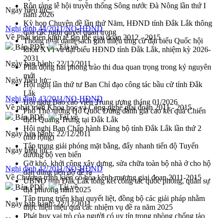
Rộn ràng lễ hội truyền thống Sông nước Đà Nông lần thứ I
Ngày hiệu lực:
năm 2026
Kỳ họp Chuyên đề lần thứ Năm, HĐND tỉnh Đắk Lắk thông
Nghị định 44/2011/NQ-HĐND
qua các nghị quyết quan trọng
Về Phát triển kinh tế tập thể giai đoạn 2012 - 2015
Thống nhất danh sách giới thiệu ứng cử đại biểu Quốc hội
Bản PDF
Tải về
khoá XVI và đại biểu HĐND tỉnh Đắk Lắk, nhiệm kỳ 2026-
2031
Ngày ban hành:
22/12/2011
Phát động hai phong trào thi đua quan trọng trong kỷ nguyên
mới
Ngày hiệu lực:
Hội nghị lần thứ tư Ban Chỉ đạo công tác bầu cử tỉnh Đắk
Lắk
Nghị định 43/2011/NQ-HĐND
Hội nghị Báo cáo viên Trung ương tháng 01/2026
Về phát triển Khoa học và Công nghệ giai đoạn 2011 - 2015
Phó Thủ tướng Hồ Quốc Dũng đánh giá cao kết quả Chiến
Bản PDF
Tải về
dịch Quang Trung tại Đắk Lắk
Hội nghị Ban Chấp hành Đảng bộ tỉnh Đắk Lắk lần thứ 2
Ngày ban hành:
22/12/2011
(mở rộng)
Tập trung giải phóng mặt bằng, đẩy nhanh tiến độ Tuyến
Ngày hiệu lực:
đường bộ ven biển
Gỡ khó, khởi công xây dựng, sửa chữa toàn bộ nhà ở cho hộ
Nghị định 42/2011/NQ-HĐND
dân đúng tiến độ đề ra
Về Chương trình kiên cố hóa kênh mương giai đoạn 2011-2015
UBND tỉnh Đắk Lắk tổng kết công tác quốc phòng, quân sự
Bản PDF
Tải về
địa phương năm 2025
Tập trung triển khai quyết liệt, đồng bộ các giải pháp nhằm
Ngày ban hành:
22/12/2011
thực hiện hiệu quả các nhiệm vụ đề ra năm 2025
Phát huy vai trò của người có uy tín trong phòng chống tảo