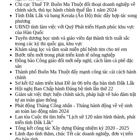
Chi cục Thuế TP. Buôn Ma Thuột đối thoại doanh nghiệp về
chính sách, thủ tục hành chính thuế lần 1 năm 2024
Tỉnh Đắk Lắk và bang Kerala (Ấn Độ) thúc đẩy hợp tác song
phương
UBND tỉnh làm việc với Quỹ Phát triển Hạnh phúc khu vực
của Hàn Quốc
Tuyên dương học sinh và giáo viên đạt thành tích xuất sắc
trong các kỳ thi quốc gia, khu vực
Khám sàng lọc và tầm soát miễn phí bệnh tim cho trẻ em
Bước tiến mới trong phát triển kinh tế nông nghiệp
Đồng bào Công giáo đổi mới nếp nghĩ, cách làm cà phê đặc
sản
Thành phố Buôn Ma Thuột đẩy mạnh công tác cải cách hành
chính
Sơ kết 02 năm triển khai Đề án 06 trên địa bàn tỉnh Đắk Lắk
Hội nghị Ban Chấp hành Đảng bộ tỉnh lần thứ 22
Giám sát việc thực hiện chính sách, pháp luật về bảo đảm trật
tự an toàn giao thông
Phát động Tháng Công nhân - Tháng hành động về vệ sinh
an toàn lao động năm 2024
Lan tỏa Cuộc thi tìm hiểu "Lịch sử 120 năm hình thành, phát
triển tỉnh Đắk Lắk"
Tổng kết công tác Xây dựng Đảng nhiệm kỳ 2020 - 2025
Lãnh đạo tỉnh thăm, chúc Tết các doanh nghiệp, đơn vị trên
địa bàn tỉnh