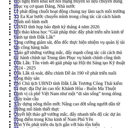
Hội nghị triển khai kết nối mạng truyền số liệu chuyên dùng
20
phục vụ cơ quan Đảng, Nhà nước
21
Lễ phát động chuỗi hoạt động chung tay làm sạch môi trường
22
Xã Ea Kar bước chuyển mình trong công tác cải cách hành
23
chính mô hình mới
24
UBND tỉnh họp báo định kỳ tháng 4 năm 2026
25
Hội thảo khoa học “Giải pháp thúc đẩy phát triển nền kinh tế
26
xanh tại tỉnh Đắk Lắk”
27
Tăng cường giám sát, đôn đốc thực hiện nhiệm vụ quản lý tài
28
sản công hàng tuần
29
Tháo gỡ những vướng mắc, đẩy mạnh công tác cải cách thủ
30
tục hành chính tại Trung tâm Phục vụ hành chính công tỉnh
31
Đắk Lắk: Tôn vinh 46 giải pháp tại Hội thi Sáng tạo Kỹ thuật
32
2024 - 2025
33
Đắk Lắk rà soát, điều chỉnh Đề án 190 về phát triển nuôi
34
trồng thủy sản
35
Phó Chủ tịch UBND tỉnh Đắk Lắk Trương Công Thái kiểm
36
tra thực địa Dự án cao tốc Khánh Hòa - Buôn Ma Thuột
37
Định vị cà phê Việt Nam như một “di sản sống” trong dòng
38
chảy toàn cầu
39
Xây dựng nông thôn mới: Nâng cao đời sống người dân từ
40
những mô hình thiết thực
41
Quyết liệt tháo gỡ vướng mắc, đẩy nhanh tiến độ các dự án
42
trọng điểm trong Khu kinh tế Nam Phú Yên
43
Hòn Yến phát triển du lịch gắn với bảo tồn biển
44