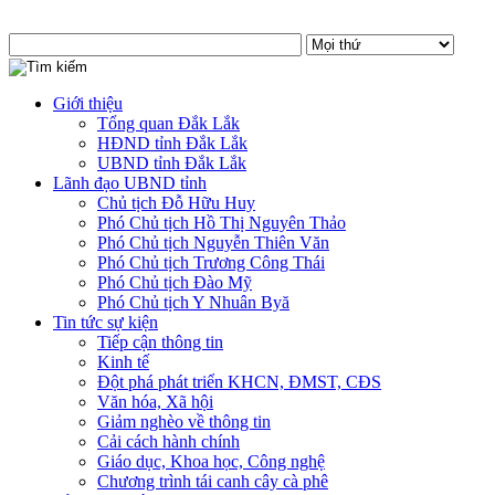
Giới thiệu
Tổng quan Đắk Lắk
HĐND tỉnh Đắk Lắk
UBND tỉnh Đắk Lắk
Lãnh đạo UBND tỉnh
Chủ tịch Đỗ Hữu Huy
Phó Chủ tịch Hồ Thị Nguyên Thảo
Phó Chủ tịch Nguyễn Thiên Văn
Phó Chủ tịch Trương Công Thái
Phó Chủ tịch Đào Mỹ
Phó Chủ tịch Y Nhuân Byă
Tin tức sự kiện
Tiếp cận thông tin
Kinh tế
Đột phá phát triển KHCN, ĐMST, CĐS
Văn hóa, Xã hội
Giảm nghèo về thông tin
Cải cách hành chính
Giáo dục, Khoa học, Công nghệ
Chương trình tái canh cây cà phê