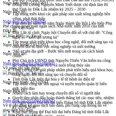
Ngày ban hành:
22/12/2011
Đồng chí Lương Nguyễn Minh Triết được chỉ định làm Bí
thư Tỉnh ủy Đắk Lắk nhiệm kỳ 2025 – 2030
Ngày hiệu lực:
Tập trung triển khai các giải pháp sản xuất nông nghiệp bền
vững, phát thải thấp
Nghị định 35/NQ-HĐND
Tọa đàm kỷ niệm 95 năm Ngày thành lập Hội Liên hiệp Phụ
Phê chuẩn quyết toán ngân sách Nhà nước năm 2010 của tỉnh
nữ Việt Nam
ĐắkLắk
Đắk Lắk tổ chức Ngày hội Chuyển đổi số với chủ đề: “Công
Bản PDF
Tải về
nghệ số - kiến tạo tương lai”
Tập trung phát triển khoa học công nghệ, đổi mới sáng tạo và
Ngày ban hành:
22/12/2011
chuyển đổi số lĩnh vực nông nghiệp và môi trường
“Hồ sơ phi địa giới – Bước tiến mới trong cải cách hành
Ngày hiệu lực:
chính”
Phó Chủ tịch UBND tỉnh Nguyễn Thiên Văn kiểm tra công
Nghị định 34/2011/NQ-HĐND
tác chống khai thác IUU và nuôi trồng thủy sản
Về miễn phí xây dựng
Tăng cường các giải pháp nhằm phát triển hiệu quả khoa học,
Bản PDF
Tải về
công nghệ, đổi mới sáng tạo và chuyển đổi số
Tỉnh Đắk Lắk hiện đại hóa y tế từ bệnh án điện tử
Ngày ban hành:
22/12/2011
Tập huấn công tác đối ngoại và tuyên truyền quản lý biên
giới, biển đảo
Ngày hiệu lực:
Nhiều cách làm hay trong chuyển đổi số vì người dân
Quyết tâm phấn đấu hoàn thành thắng lợi các mục tiêu, nhiệm
Nghị định 33/2011/NQ-HĐND
vụ Nghị quyết Đại hội đại biểu Đảng bộ tỉnh Đắk Lắk nhiệm
Về lệ phí đăng ký giao dịch bảo đảm, phí cung cấp thông tin về
kỳ 2025-2030
giao dịch bảo đảm
Khai mạc trọng thể Đại hội đại biểu Đảng bộ tỉnh Đắk Lắk
Bản PDF
Tải về