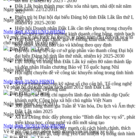
lần thứ I, nhiệm kỳ 2025 - 2030
Đắk Lắk hoàn thành mục tiêu xóa nhà tạm, nhà dột nát năm
Ngày ban hành:
22/12/2011
2025
Phiên trù bị Đại hội đại biểu Đảng bộ tỉnh Đắk Lắk lần thứ I,
Ngày hiệu lực:
nhiệm kỳ 2025-2030
Hiệp hội Doanh nhân Đắk Lắk cần tiên phong trong chuyển
Nghị định 32/2011/NQ-HĐND
đổi số, kiến tạo môi trường kinh doanh công bằng, minh bạch
Về mức thu lệ phí trước bạ theo tỷ lệ phần trăm (%) đối với xe ô tô
Họp Ban Chỉ đạo Quốc gia về chống khai thác hải sản bất
chở người dưới 10 chỗ ngồi
hợp pháp, không báo cáo và không theo quy định
Bản PDF
Tải về
Đại hội Đảng bộ cấp cơ sở góp phần vào thanh công Đại hội
đại biểu Đảng bộ tỉnh lần thứ nhất, nhiệm kỳ 2025-2030
Ngày ban hành:
22/12/2011
Lực lượng vũ trang tỉnh Đắk Lắk kỷ niệm 80 năm thành lập
và đón nhận Huân chương Bảo vệ Tổ quốc hạng Nhì
Ngày hiệu lực:
Hội nghị chuyên đề về công tác khuyến nông trong tình hình
mới
Nghị định 31/NQ-HĐND
Xã Ea Drăng phổ cập kỹ năng số cho cán bộ, Tổ công nghệ
Về phân bổ dự toán ngân sách năm 2012 tỉnh Đắk Lắk
số cộng đồng và nông dân
Bản PDF
Tải về
Gặp mặt các đồng chí nguyên lãnh đạo tỉnh nhân dịp Quốc
khánh nước Cộng hòa xã hội chủ nghĩa Việt Nam
Ngày ban hành:
22/12/2011
300 gian hàng tham gia Tuần lễ Văn hóa, Du lịch và Ẩm thực
Đắk Lắk năm 2025
Ngày hiệu lực:
Xã Ea Drăng thúc đẩy phong trào “Bình dân học vụ số”, phát
triển khoa học, công nghệ và đổi mới sáng tạo
Nghị định 30/2011/NQ-HĐND
Công an tỉnh Đắk Lắk đẩy mạnh cải cách hành chính, thích
Về lệ phí cấp Giấy phép kinh doanh vận tải bằng xe ô tô
ứng chuyển đổi số, đáp ứng yêu cầu nhiệm vụ trong tình hình
Bản PDF
Tải về