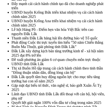
Đẩy mạnh cải cách hành chính tạo đà cho doanh nghiệp phát
triển
UBND huyện Krông Búk triển khai nhiệm vụ cải cách hành
chính năm 2025
UBND huyện Krông Ana triển khai nhiệm vụ cải cách hành
chính năm 2025
Lễ hội Hảng Pồ - Điểm hẹn văn hóa Việt Bắc trên cao
nguyên Đắk Lắk
Thanh niên Đắk Lắk hăng hái lên đường bảo vệ Tổ quốc
Phát động Cuộc thi trực tuyến tìm hiểu “50 năm Chiến thắng
Buôn Ma Thuột, giải phóng tỉnh Đắk Lắk”
Đắk Lắk xây dựng kịch bản tăng trưởng kinh tế - xã hội năm
2025 đạt 8% trở lên
Đề xuất phương án giảm 6 cơ quan chuyên môn trực thuộc
UBND tỉnh Đắk Lắk
Thị xã Buôn Hồ tập trung cải cách hành chính theo tinh thần
"Đồng thuận nhân dân, đồng lòng cán bộ"
Đắk Lắk quyết tâm huy động nguồn lực cho mục tiêu tăng
trưởng hai con số năm 2025
Gặp mặt đại biểu trí thức, văn nghệ sĩ, báo giới Xuân Ất Tỵ
2025
Lãnh đạo UBND tỉnh Đắk Lắk đối thoại với cán bộ, hội viên,
phụ nữ
Quyết liệt giải ngân 100% vốn đầu tư công trong năm 2025
Bí thư Tỉnh ủy Nguyễn Đình Trung dự chương trình Tết