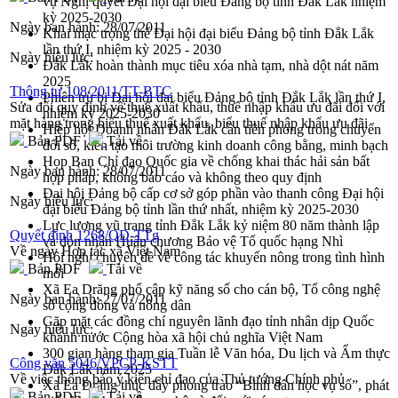
vụ Nghị quyết Đại hội đại biểu Đảng bộ tỉnh Đắk Lắk nhiệm
kỳ 2025-2030
Ngày ban hành:
28/07/2011
Khai mạc trọng thể Đại hội đại biểu Đảng bộ tỉnh Đắk Lắk
lần thứ I, nhiệm kỳ 2025 - 2030
Ngày hiệu lực:
Đắk Lắk hoàn thành mục tiêu xóa nhà tạm, nhà dột nát năm
2025
Thông tư 108/2011/TT-BTC
Phiên trù bị Đại hội đại biểu Đảng bộ tỉnh Đắk Lắk lần thứ I,
Sửa đổi quy định về thuế xuất khẩu, thuế nhập khẩu ưu đãi đối với
nhiệm kỳ 2025-2030
mặt hàng trong biểu thuế xuất khẩu, biểu thuế nhập khẩu ưu đãi
Hiệp hội Doanh nhân Đắk Lắk cần tiên phong trong chuyển
Bản PDF
Tải về
đổi số, kiến tạo môi trường kinh doanh công bằng, minh bạch
Họp Ban Chỉ đạo Quốc gia về chống khai thác hải sản bất
Ngày ban hành:
28/07/2011
hợp pháp, không báo cáo và không theo quy định
Đại hội Đảng bộ cấp cơ sở góp phần vào thanh công Đại hội
Ngày hiệu lực:
đại biểu Đảng bộ tỉnh lần thứ nhất, nhiệm kỳ 2025-2030
Lực lượng vũ trang tỉnh Đắk Lắk kỷ niệm 80 năm thành lập
Quyết định 1268/QĐ-TTg
và đón nhận Huân chương Bảo vệ Tổ quốc hạng Nhì
Về ngày Hợp tác xã Việt Nam
Hội nghị chuyên đề về công tác khuyến nông trong tình hình
Bản PDF
Tải về
mới
Xã Ea Drăng phổ cập kỹ năng số cho cán bộ, Tổ công nghệ
Ngày ban hành:
27/07/2011
số cộng đồng và nông dân
Gặp mặt các đồng chí nguyên lãnh đạo tỉnh nhân dịp Quốc
Ngày hiệu lực:
khánh nước Cộng hòa xã hội chủ nghĩa Việt Nam
300 gian hàng tham gia Tuần lễ Văn hóa, Du lịch và Ẩm thực
Công văn 5046/VPCP-KSTT
Đắk Lắk năm 2025
Về việc thông báo ý kiến chỉ đạo của Thủ tướng Chính phủ
Xã Ea Drăng thúc đẩy phong trào “Bình dân học vụ số”, phát
Bản PDF
Tải về