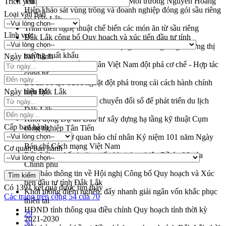
Thứ trưởng Bộ Nông nghiệp và Môi trường Nguyễn Hoàng
Trích yếu
Hiệp khảo sát vùng trồng và doanh nghiệp đóng gói sầu riêng
Loại văn bản
tại Đắk Lắk
Trình diễn nghệ thuật chế biến các món ăn từ sầu riêng
Lĩnh vực
Đắk Lắk công bố Quy hoạch và xúc tiến đầu tư tỉnh
Ngành cá ngừ Đắk Lắk chủ động thích ứng để giữ vững thị
trường xuất khẩu
Ngày ban hành
Diễn đàn Kinh tế tư nhân Việt Nam đột phá cơ chế - Hợp tác
công tư
Đề án 06 tạo bước ngoặt đột phá trong cải cách hành chính
Ngày hiệu lực
tỉnh Đắk Lắk
Kết nối tour, đẩy mạnh chuyển đổi số để phát triển du lịch
Đắk Lắk
Khởi động Dự án Đầu tư xây dựng hạ tầng kỹ thuật Cụm
Cấp ban hành
công nghiệp Tân Tiến
Gặp mặt các cơ quan báo chí nhân Kỷ niệm 101 năm Ngày
Báo chí Cách mạng Việt Nam
Cơ quan ban hành
Đắk Lắk sơ kết 4 năm triển khai thực hiện Đề án 06 của
Chính phủ
Họp báo thông tin về Hội nghị Công bố Quy hoạch và Xúc
tiến đầu tư tỉnh Đắk Lắk
Có
1391
kết quả được tìm thấy
Khơi thông điểm nghẽn, đẩy nhanh giải ngân vốn khắc phục
Các trang trên cổng 54 của 70
thiên tai
HĐND tỉnh thông qua điều chỉnh Quy hoạch tỉnh thời kỳ
29
2021-2030
30