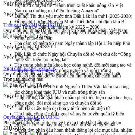
Ngày ban hành:
01/08/2011
Hội thảo chuyên đề “Hành trình xuất khẩu nông sản Việt
Nam qua thương mại điện tử cùng Amazon”
Ngày hiệu lực:
Đại hội Thi đua yêu nước tỉnh Đắk Lắk lần thứ I (2025-2030)
Đồng chí Lương Nguyễn Minh Triết được chỉ định làm Bí
Thông tư 08/2011/TT-BKHĐT
thư Tỉnh ủy Đắk Lắk nhiệm kỳ 2025 – 2030
Quy định nội dung Danh mục dịch vụ xuất, nhập khẩu Việt Nam
Tập trung triển khai các giải pháp sản xuất nông nghiệp bền
Bản PDF
Tải về
vững, phát thải thấp
Tọa đàm kỷ niệm 95 năm Ngày thành lập Hội Liên hiệp Phụ
Ngày ban hành:
01/08/2011
nữ Việt Nam
Đắk Lắk tổ chức Ngày hội Chuyển đổi số với chủ đề: “Công
Ngày hiệu lực:
nghệ số - kiến tạo tương lai”
Tập trung phát triển khoa học công nghệ, đổi mới sáng tạo và
Nghị định 63/2011/NĐ-CP
chuyển đổi số lĩnh vực nông nghiệp và môi trường
Quy định chi tiết và hướng dẫn thi hành một số điều của Luật
“Hồ sơ phi địa giới – Bước tiến mới trong cải cách hành
Trọng tài thương mại
chính”
Bản PDF
Tải về
Phó Chủ tịch UBND tỉnh Nguyễn Thiên Văn kiểm tra công
tác chống khai thác IUU và nuôi trồng thủy sản
Ngày ban hành:
28/07/2011
Tăng cường các giải pháp nhằm phát triển hiệu quả khoa học,
công nghệ, đổi mới sáng tạo và chuyển đổi số
Ngày hiệu lực:
Tỉnh Đắk Lắk hiện đại hóa y tế từ bệnh án điện tử
Tập huấn công tác đối ngoại và tuyên truyền quản lý biên
Quyết định 1851-QĐ/UBND
giới, biển đảo
Phê duyệt Chương trình bảo vệ trẻ em tỉnh Đắk Lắk giai đoạn
Nhiều cách làm hay trong chuyển đổi số vì người dân
2011-2015
Quyết tâm phấn đấu hoàn thành thắng lợi các mục tiêu, nhiệm
Bản PDF
Tải về