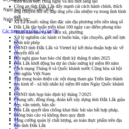
triển khoa học, công nghệ và đổi mới sáng tạo
Công an tỉnh Đắk Lắk đẩy mạnh cải cách hành chính, thích
Ngày ban hành:
25/07/2011
ứng chuyển đổi số, đáp ứng yêu cầu nhiệm vụ trong tình hình
mới
Ngày hiệu lực:
Xã Ea Knuếc nâng tầm đặc sản địa phương trên nền tảng số
Đắk Lắk tập huấn triển khai 100 ngày cao điểm phong trào
Các trang trên cổng 54 của 70
"Bình dân học vụ số" đến xã, phường
Xử lý nghiêm các hành vi buôn bán, vận chuyển, giết mổ lợn
29
bệnh trái phép
30
UBND tỉnh Đắk Lắk và Viettel ký kết thỏa thuận hợp tác về
31
chuyển đổi số
32
Hội nghị giao ban báo chí định kỳ tháng 8 năm 2025
33
Đắk Lắk khởi động ba dự án chào mừng kỷ niệm 80 năm
34
Cách mạng Tháng 8 và Quốc khánh nước Cộng hòa xã hội
35
chủ nghĩa Việt Nam
36
Tập trung hoàn thiện các nội dung tham gia Triển lãm thành
37
tựu kinh tế - xã hội nhân kỷ niệm 80 năm Ngày Quốc khánh
38
2/9
39
UBND tỉnh họp báo định kỳ tháng 7/2025
40
Chung sức, đồng lòng, đoàn kết xây dựng tỉnh Đắk Lắk giàu
41
đẹp, văn minh, bản sắc
42
Đắk Lắk quyết tâm chống khai thác hải sản bất hợp pháp,
43
không báo cáo và không theo quy định
44
Tăng cường quản lý chất lượng, an toàn thực phẩm trên địa
45
bàn tỉnh Đắk Lắk
46