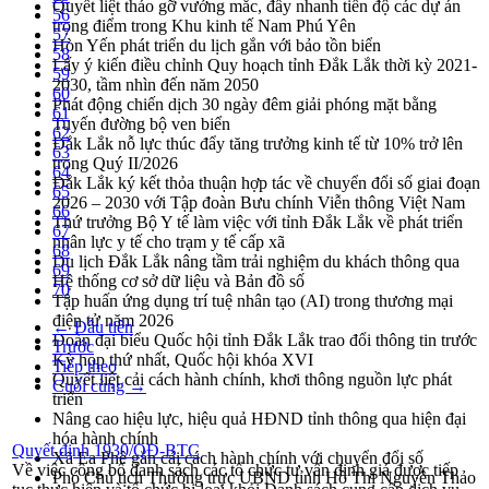
Quyết liệt tháo gỡ vướng mắc, đẩy nhanh tiến độ các dự án
56
trọng điểm trong Khu kinh tế Nam Phú Yên
57
Hòn Yến phát triển du lịch gắn với bảo tồn biển
58
Lấy ý kiến điều chỉnh Quy hoạch tỉnh Đắk Lắk thời kỳ 2021-
59
2030, tầm nhìn đến năm 2050
60
Phát động chiến dịch 30 ngày đêm giải phóng mặt bằng
61
Tuyến đường bộ ven biển
62
Đắk Lắk nỗ lực thúc đẩy tăng trưởng kinh tế từ 10% trở lên
63
trong Quý II/2026
64
Đắk Lắk ký kết thỏa thuận hợp tác về chuyển đổi số giai đoạn
65
2026 – 2030 với Tập đoàn Bưu chính Viễn thông Việt Nam
66
Thứ trưởng Bộ Y tế làm việc với tỉnh Đắk Lắk về phát triển
67
nhân lực y tế cho trạm y tế cấp xã
68
Du lịch Đắk Lắk nâng tầm trải nghiệm du khách thông qua
69
Hệ thống cơ sở dữ liệu và Bản đồ số
70
Tập huấn ứng dụng trí tuệ nhân tạo (AI) trong thương mại
điện tử năm 2026
← Đầu tiên
Đoàn đại biểu Quốc hội tỉnh Đắk Lắk trao đổi thông tin trước
Trước
Kỳ họp thứ nhất, Quốc hội khóa XVI
Tiếp theo
Quyết liệt cải cách hành chính, khơi thông nguồn lực phát
Cuối cùng →
triển
Nâng cao hiệu lực, hiệu quả HĐND tỉnh thông qua hiện đại
hóa hành chính
Quyết định 1930/QĐ-BTC
Xã Ea Phê gắn cải cách hành chính với chuyển đổi số
Về việc công bố danh sách các tổ chức tư vấn định giá được tiếp
Phó Chủ tịch Thường trực UBND tỉnh Hồ Thị Nguyên Thảo