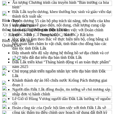
Ấn tượng Chương trình cầu truyền hình “Bản trường ca hòa
bình”
Đắk Lắk tuyên dương, khen thưởng học sinh và giáo viên đạt
thành tích xuất sắc
Bình chọn
Tuyên dương 55 cán bộ phụ trách tài năng, tiêu biểu của khu
Xin ý kiến đánh giá về giao diện, nội dung, chất lượng cung cấp
vực phía Nam
thông tin của Cổng thông tin điện tử tỉnh
Lãnh đạo UBND tỉnh Đắk Lắk làm việc với Đoàn chính
quyền thành phố Nevers, Cộng hòa Pháp
Rất tốt
Tốt
Trung bình
Kém
Rất kém
Học tập và làm theo Bác về thực hiện tiến bộ, công bằng xã
Bình chọn
Kết quả
hội; quan tâm chăm lo vật chất, tinh thần cho đồng bào các
Quảng Cáo
dân tộc tỉnh Đắk Lắk
Đẩy nhanh tiến độ xây dựng hệ thống hồ sơ địa chính và cơ
sở dữ liệu đất đai trên địa bàn tỉnh Đắk Lắk
Đắk Lắk triển khai “Tháng hành động vì an toàn thực phẩm”
năm 2025
Chú trọng phát triển nguồn nhân lực trên địa bàn tỉnh Đắk
Lắk
Khánh thành dự án Hồ chứa nước Krông Pách thượng giai
đoạn 1
Người dân Đắk Lắk đồng thuận, tin tưởng về chủ trương sáp
nhập đơn vị hành chính
Lễ Giỗ tổ Hùng Vương người dân Đắk Lắk hướng về nguồn
cội
Đoàn công tác của Quốc hội làm việc với tỉnh Đắk Lắk về
công tác thẩm tra điều chỉnh quy hoạch sử dụng đất thời kỳ