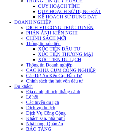
THÔNG TIN QUY HOẠCH
QUY HOẠCH TỈNH
QUY HOẠCH SỬ DỤNG ĐẤT
KẾ HOẠCH SỬ DỤNG ĐẤT
DOANH NGHIỆP
DỊCH VỤ CÔNG TRỰC TUYẾN
PHẢN ÁNH KIẾN NGHỊ
CHÍNH SÁCH MỚI
Thông tin xúc tiến
XÚC TIẾN ĐẦU TƯ
XÚC TIẾN THƯƠNG MẠI
XÚC TIẾN DU LỊCH
Thông tin Doanh nghiệp
CÁC KHU, CỤM CÔNG NGHIỆP
Các Dự Án Kêu Gọi Đầu Tư
Chính sách thu hút vốn đầu tư
Du khách
Địa danh, di tích, thắng cảnh
Lễ hội
Các tuyến du lịch
Dịch vụ du lịch
Dịch Vụ Công Cộng
Khách sạn, nhà nghỉ
Nhà hàng, Quán ăn
BẢO TÀNG