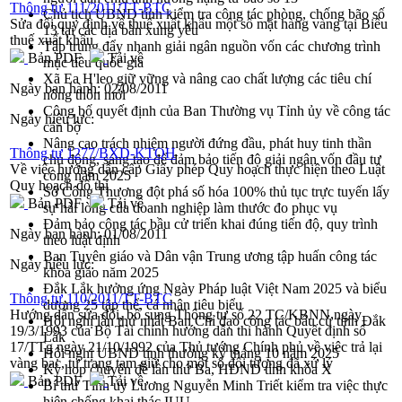
Thông tư 111/2011/TT-BTC
Chủ tịch UBND tỉnh kiểm tra công tác phòng, chống bão số
Sửa đổi quy định về thuế xuất khẩu một số mặt hàng vàng tại Biểu
13 tại các địa bàn xung yếu
thuế xuất khẩu
Tập trung đẩy nhanh giải ngân nguồn vốn các chương trình
Bản PDF
Tải về
mục tiêu quốc gia
Xã Ea H'leo giữ vững và nâng cao chất lượng các tiêu chí
Ngày ban hành:
02/08/2011
nông thôn mới
Công bố quyết định của Ban Thường vụ Tỉnh ủy về công tác
Ngày hiệu lực:
cán bộ
Nâng cao trách nhiệm người đứng đầu, phát huy tinh thần
Thông tư 1277/BXD-KTQH
chủ động, sáng tạo để đảm bảo tiến độ giải ngân vốn đầu tư
Về việc hướng dẫn cấp Giấy phép Quy hoạch thực hiện theo Luật
công năm 2025
Quy hoạch đô thị
Sở Công Thương đột phá số hóa 100% thủ tục trực tuyến lấy
Bản PDF
Tải về
sự hài lòng của doanh nghiệp làm thước đo phục vụ
Đảm bảo công tác bầu cử triển khai đúng tiến độ, quy trình
Ngày ban hành:
01/08/2011
theo luật định
Ban Tuyên giáo và Dân vận Trung ương tập huấn công tác
Ngày hiệu lực:
khoa giáo năm 2025
Đắk Lắk hưởng ứng Ngày Pháp luật Việt Nam 2025 và biểu
Thông tư 110/2011/TT-BTC
dương 25 tập thể, cá nhân tiêu biểu
Hướng dẫn sửa đổi, bổ sung Thông tư số 22 TC/KBNN ngày
Hội nghị lần thứ nhất Ban Chỉ đạo công tác bầu cử tỉnh Đắk
19/3/1993 của Bộ Tài chính hướng dẫn thi hành Quyết định số
Lắk
17/TTg ngày 21/10/1992 của Thủ tướng Chính phủ về việc trả lại
Hội nghị UBND tỉnh thường kỳ tháng 10 năm 2025
vàng bạc, tư trang tạm giữ cho một số đối tượng đã xử lý
Kỳ họp chuyên đề lần thứ Ba, HĐND tỉnh khóa X
Bản PDF
Tải về
Bí thư Tỉnh ủy Lương Nguyễn Minh Triết kiểm tra việc thực
hiện chống khai thác IUU