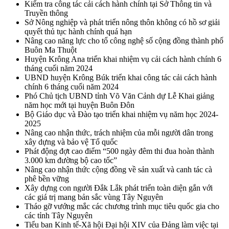
Kiểm tra công tác cải cách hành chính tại Sở Thông tin và
Truyền thông
Sở Nông nghiệp và phát triển nông thôn không có hồ sơ giải
quyết thủ tục hành chính quá hạn
Nâng cao năng lực cho tổ công nghệ số cộng đồng thành phố
Buôn Ma Thuột
Huyện Krông Ana triển khai nhiệm vụ cải cách hành chính 6
tháng cuối năm 2024
UBND huyện Krông Búk triển khai công tác cải cách hành
chính 6 tháng cuối năm 2024
Phó Chủ tịch UBND tỉnh Võ Văn Cảnh dự Lễ Khai giảng
năm học mới tại huyện Buôn Đôn
Bộ Giáo dục và Đào tạo triển khai nhiệm vụ năm học 2024-
2025
Nâng cao nhận thức, trách nhiệm của mỗi người dân trong
xây dựng và bảo vệ Tổ quốc
Phát động đợt cao điểm “500 ngày đêm thi đua hoàn thành
3.000 km đường bộ cao tốc”
Nâng cao nhận thức cộng đồng về sản xuất và canh tác cà
phê bền vững
Xây dựng con người Đắk Lắk phát triển toàn diện gắn với
các giá trị mang bản sắc vùng Tây Nguyên
Tháo gỡ vướng mắc các chương trình mục tiêu quốc gia cho
các tỉnh Tây Nguyên
Tiểu ban Kinh tế-Xã hội Đại hội XIV của Đảng làm việc tại