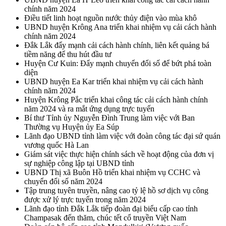
chính năm 2024
Điều tiết linh hoạt nguồn nước thủy điện vào mùa khô
UBND huyện Krông Ana triển khai nhiệm vụ cải cách hành
chính năm 2024
Đắk Lắk đẩy mạnh cải cách hành chính, liên kết quảng bá
tiềm năng để thu hút đầu tư
Huyện Cư Kuin: Đẩy mạnh chuyển đổi số để bứt phá toàn
diện
UBND huyện Ea Kar triển khai nhiệm vụ cải cách hành
chính năm 2024
Huyện Krông Pắc triển khai công tác cải cách hành chính
năm 2024 và ra mắt ứng dụng trực tuyến
Bí thư Tỉnh ủy Nguyễn Đình Trung làm việc với Ban
Thường vụ Huyện ủy Ea Súp
Lãnh đạo UBND tỉnh làm việc với đoàn công tác đại sứ quán
vương quốc Hà Lan
Giám sát việc thực hiện chính sách về hoạt động của đơn vị
sự nghiệp công lập tại UBND tỉnh
UBND Thị xã Buôn Hồ triển khai nhiệm vụ CCHC và
chuyển đổi số năm 2024
Tập trung tuyên truyền, nâng cao tỷ lệ hồ sơ dịch vụ công
được xử lý trực tuyến trong năm 2024
Lãnh đạo tỉnh Đắk Lắk tiếp đoàn đại biểu cấp cao tỉnh
Champasak đến thăm, chúc tết cổ truyền Việt Nam