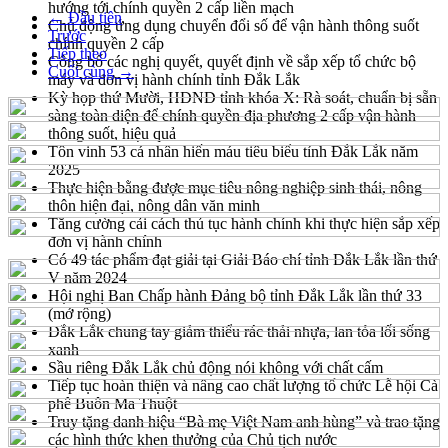
hướng tới chính quyền 2 cấp liền mạch
← Đầu tiên
Chủ động ứng dụng chuyển đổi số để vận hành thông suốt
Trước
chính quyền 2 cấp
Tiếp theo
Công bố các nghị quyết, quyết định về sắp xếp tổ chức bộ
Cuối cùng →
máy và đơn vị hành chính tỉnh Đắk Lắk
Kỳ họp thứ Mười, HĐND tỉnh khóa X: Rà soát, chuẩn bị sẵn
sàng toàn diện để chính quyền địa phương 2 cấp vận hành
thông suốt, hiệu quả
Tôn vinh 53 cá nhân hiến máu tiêu biểu tỉnh Đắk Lắk năm
2025
Thực hiện bằng được mục tiêu nông nghiệp sinh thái, nông
thôn hiện đại, nông dân văn minh
Tăng cường cải cách thủ tục hành chính khi thực hiện sắp xếp
đơn vị hành chính
Có 49 tác phẩm đạt giải tại Giải Báo chí tỉnh Đắk Lắk lần thứ
V năm 2024
Hội nghị Ban Chấp hành Đảng bộ tỉnh Đắk Lắk lần thứ 33
(mở rộng)
Đắk Lắk chung tay giảm thiểu rác thải nhựa, lan tỏa lối sống
xanh
Sầu riêng Đắk Lắk chủ động nói không với chất cấm
Tiếp tục hoàn thiện và nâng cao chất lượng tổ chức Lễ hội Cà
phê Buôn Ma Thuột
Truy tặng danh hiệu “Bà mẹ Việt Nam anh hùng” và trao tặng
các hình thức khen thưởng của Chủ tịch nước