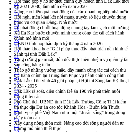
Hội thảo góp ý hồ sơ điều chỉnh quy hoạch tỉnh Đắk Lắk thời
31
kỳ 2021-2030, tầm nhìn đến năm 2050
32
Nâng cao hiệu quả hoạt động của các doanh nghiệp nhà nước
33
Hội nghị triển khai kết nối mạng truyền số liệu chuyên dùng
34
phục vụ cơ quan Đảng, Nhà nước
35
Lễ phát động chuỗi hoạt động chung tay làm sạch môi trường
36
Xã Ea Kar bước chuyển mình trong công tác cải cách hành
37
chính mô hình mới
38
UBND tỉnh họp báo định kỳ tháng 4 năm 2026
39
Hội thảo khoa học “Giải pháp thúc đẩy phát triển nền kinh tế
40
xanh tại tỉnh Đắk Lắk”
41
Tăng cường giám sát, đôn đốc thực hiện nhiệm vụ quản lý tài
42
sản công hàng tuần
43
Tháo gỡ những vướng mắc, đẩy mạnh công tác cải cách thủ
44
tục hành chính tại Trung tâm Phục vụ hành chính công tỉnh
45
Đắk Lắk: Tôn vinh 46 giải pháp tại Hội thi Sáng tạo Kỹ thuật
46
2024 - 2025
47
Đắk Lắk rà soát, điều chỉnh Đề án 190 về phát triển nuôi
48
trồng thủy sản
49
Phó Chủ tịch UBND tỉnh Đắk Lắk Trương Công Thái kiểm
50
tra thực địa Dự án cao tốc Khánh Hòa - Buôn Ma Thuột
51
Định vị cà phê Việt Nam như một “di sản sống” trong dòng
52
chảy toàn cầu
53
Xây dựng nông thôn mới: Nâng cao đời sống người dân từ
54
những mô hình thiết thực
55