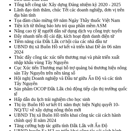
Tổng kết công tác Xây dựng Đảng nhiệm kỳ 2020 - 2025
Lãnh đạo tỉnh thăm, chúc Tết các doanh nghiệp, đơn vị trên
địa bàn tỉnh
Tọa đàm chào mừng 69 năm Ngày Thầy thuốc Việt Nam
Tiện ích từ thông báo lưu trú qua phần mềm ASM
Nâng cao tỷ lệ người dân sử dụng dịch vụ công trực tuyến
Đẩy nhanh tiến độ cài đặt, kích hoạt định danh điện tử
Tiềm năng của Đắk Lắk cơ hội của các nhà đầu tư
UBND thị xã Buôn Hồ sơ kết và triển khai Đề án 06 năm
2024
Thúc đẩy công tác xúc tiến thương mại và phát triển xuất
nhập khẩu vùng Tây Nguyên
Cục Xúc tiến Thương mại hỗ trợ quảng bá thương hiệu nông
sản Tây Nguyên trên nền tảng số
Hội nghị Doanh nghiệp và Đầu tư giữa Ấn Độ và các tỉnh
Tây Nguyên
Sản phẩm OCOP Đắk Lắk chủ động tiếp cận thị trường quốc
tế
Hấp dẫn du lịch trải nghiệm cho học sinh
Thị ủy Buôn Hồ sơ kết 01 năm thực hiện Nghị quyết 10-
NQ/TU về xây dựng nông thôn mới
UBND Thị xã Buôn Hồ triển khai công tác cải cách hành
chính quý II năm 2024
Tăng cường hợp tác giữa tỉnh Đắk Lắk với Ấn Độ
UBND huyện Ea H’Leo triển khai công tác cải cách hành