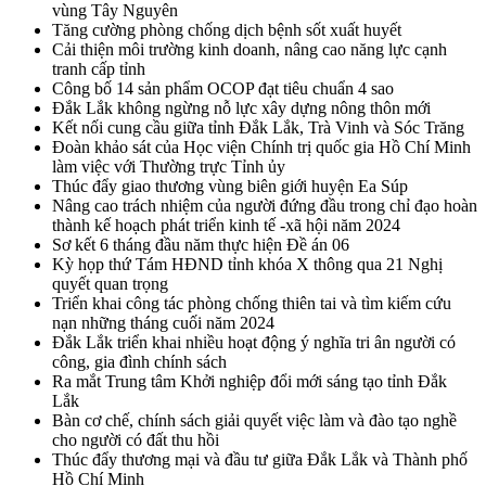
vùng Tây Nguyên
Tăng cường phòng chống dịch bệnh sốt xuất huyết
Cải thiện môi trường kinh doanh, nâng cao năng lực cạnh
tranh cấp tỉnh
Công bố 14 sản phẩm OCOP đạt tiêu chuẩn 4 sao
Đắk Lắk không ngừng nỗ lực xây dựng nông thôn mới
Kết nối cung cầu giữa tỉnh Đắk Lắk, Trà Vinh và Sóc Trăng
Đoàn khảo sát của Học viện Chính trị quốc gia Hồ Chí Minh
làm việc với Thường trực Tỉnh ủy
Thúc đẩy giao thương vùng biên giới huyện Ea Súp
Nâng cao trách nhiệm của người đứng đầu trong chỉ đạo hoàn
thành kế hoạch phát triển kinh tế -xã hội năm 2024
Sơ kết 6 tháng đầu năm thực hiện Đề án 06
Kỳ họp thứ Tám HĐND tỉnh khóa X thông qua 21 Nghị
quyết quan trọng
Triển khai công tác phòng chống thiên tai và tìm kiếm cứu
nạn những tháng cuối năm 2024
Đắk Lắk triển khai nhiều hoạt động ý nghĩa tri ân người có
công, gia đình chính sách
Ra mắt Trung tâm Khởi nghiệp đổi mới sáng tạo tỉnh Đắk
Lắk
Bàn cơ chế, chính sách giải quyết việc làm và đào tạo nghề
cho người có đất thu hồi
Thúc đẩy thương mại và đầu tư giữa Đắk Lắk và Thành phố
Hồ Chí Minh