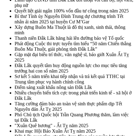
phụ nữ
Quyết liệt giải ngân 100% vốn đầu tư công trong năm 2025
Bí thư Tỉnh ủy Nguyễn Đình Trung dự chương trình Tết
nhân ái năm 2025 tại huyện Cư M’Gar
Xây dựng Buôn Ma Thuột là đô thị xanh, sinh thái, thông
minh
Thanh niên Đắk Lắk hăng hái lên đường bảo vệ Tổ quốc
Phát động Cuộc thi trực tuyến tìm hiểu “50 năm Chiến thắng
Buôn Ma Thuột, giải phóng tỉnh Đắk Lắk”
Gặp mặt đại biểu trí thức, văn nghệ sĩ, báo giới Xuân Ất Tỵ
2025
Đắk Lắk quyết tâm huy động nguồn lực cho mục tiêu tăng
trưởng hai con số năm 2025
Sơ kết 5 năm triển khai tiếp nhận và trả kết quả TTHC tại
Trung tâm phục vụ hành chính công
Điểm sáng xuất khẩu nông sản Đắk Lắk
Nhiều chuyển biến tích cực trong phát triển kinh tế - xã hội ở
Đắk Lắk
Tăng cường đảm bảo an toàn vệ sinh thực phẩm dịp Tết
Nguyên đán Ất Tỵ 2025
Phó Chủ tịch Quốc hội Trần Quang Phương thăm, làm việc
tại Đắk Lắk
"Xuân Quê hương" - Ất Tỵ năm 2025
Khai mạc Hội Báo Xuân Ất Tỵ năm 2025