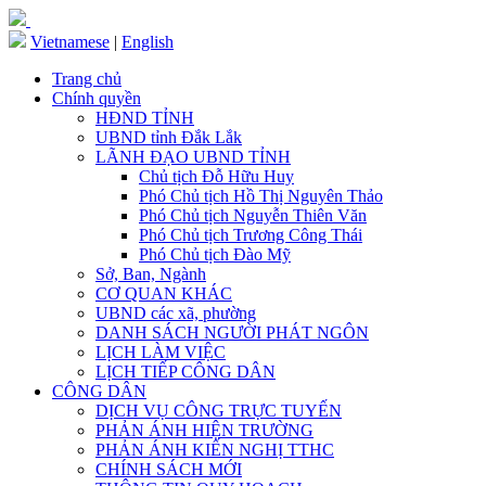
Vietnamese
|
English
Trang chủ
Chính quyền
HĐND TỈNH
UBND tỉnh Đắk Lắk
LÃNH ĐẠO UBND TỈNH
Chủ tịch Đỗ Hữu Huy
Phó Chủ tịch Hồ Thị Nguyên Thảo
Phó Chủ tịch Nguyễn Thiên Văn
Phó Chủ tịch Trương Công Thái
Phó Chủ tịch Đào Mỹ
Sở, Ban, Ngành
CƠ QUAN KHÁC
UBND các xã, phường
DANH SÁCH NGƯỜI PHÁT NGÔN
LỊCH LÀM VIỆC
LỊCH TIẾP CÔNG DÂN
CÔNG DÂN
DỊCH VỤ CÔNG TRỰC TUYẾN
PHẢN ÁNH HIỆN TRƯỜNG
PHẢN ÁNH KIẾN NGHỊ TTHC
CHÍNH SÁCH MỚI