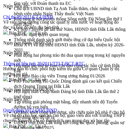
làm việc với Đoàn thanh tra EC
Ngày hiệu lực:
Chủ tịch UBND tỉnh Tạ Anh Tuấn thăm, chúc mừng các
bệnh viện nhân Ngày Thầy thuốc Việt Nam
Chỉ thị 09/2011/CT-UBND
Rộn ràng lễ hội truyền thống Sông nước Đà Nông lần thứ I
Về việc tăng cường công tác quản lý nhà nước về hoạt động đo
năm 2026
đạc và bản đồ trên địa bàn tỉnh
Kỳ họp Chuyên đề lần thứ Năm, HĐND tỉnh Đắk Lắk thông
Bản PDF
Tải về
qua các nghị quyết quan trọng
Thống nhất danh sách giới thiệu ứng cử đại biểu Quốc hội
Ngày ban hành:
08/08/2011
khoá XVI và đại biểu HĐND tỉnh Đắk Lắk, nhiệm kỳ 2026-
2031
Ngày hiệu lực:
Phát động hai phong trào thi đua quan trọng trong kỷ nguyên
mới
Thông tư liên tịch 29/2011/TTLT-BCT-BTC
Hội nghị lần thứ tư Ban Chỉ đạo công tác bầu cử tỉnh Đắk
Hướng dẫn tổ chức phối hợp kiểm tra giữa Cơ quan Quản lý thị
Lắk
trường và giá
Hội nghị Báo cáo viên Trung ương tháng 01/2026
Bản PDF
Tải về
Phó Thủ tướng Hồ Quốc Dũng đánh giá cao kết quả Chiến
dịch Quang Trung tại Đắk Lắk
Ngày ban hành:
04/08/2011
Hội nghị Ban Chấp hành Đảng bộ tỉnh Đắk Lắk lần thứ 2
(mở rộng)
Ngày hiệu lực:
Tập trung giải phóng mặt bằng, đẩy nhanh tiến độ Tuyến
đường bộ ven biển
Quyết định 1972-QĐ/UBND
Gỡ khó, khởi công xây dựng, sửa chữa toàn bộ nhà ở cho hộ
Về chế độ cho học sinh và cán bộ, giáo viên đối với Trường THPT
dân đúng tiến độ đề ra
chuyên Nguyễn Du có thành tích cao trong dạy và học tập
UBND tỉnh Đắk Lắk tổng kết công tác quốc phòng, quân sự
Bản PDF
Tải về
địa phương năm 2025