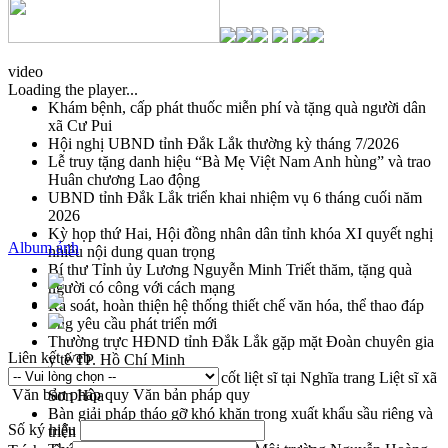
video
Loading the player...
Khám bệnh, cấp phát thuốc miễn phí và tặng quà người dân
xã Cư Pui
Hội nghị UBND tỉnh Đắk Lắk thường kỳ tháng 7/2026
Lễ truy tặng danh hiệu “Bà Mẹ Việt Nam Anh hùng” và trao
Huân chương Lao động
UBND tỉnh Đắk Lắk triển khai nhiệm vụ 6 tháng cuối năm
2026
Kỳ họp thứ Hai, Hội đồng nhân dân tỉnh khóa XI quyết nghị
Album ảnh
nhiều nội dung quan trọng
Bí thư Tỉnh ủy Lương Nguyễn Minh Triết thăm, tặng quà
người có công với cách mạng
Rà soát, hoàn thiện hệ thống thiết chế văn hóa, thể thao đáp
ứng yêu cầu phát triển mới
Thường trực HĐND tỉnh Đắk Lắk gặp mặt Đoàn chuyên gia
Liên kết web
y tế TP. Hồ Chí Minh
Lễ truy điệu và an táng hài cốt liệt sĩ tại Nghĩa trang Liệt sĩ xã
Văn bản pháp quy
Văn bản pháp quy
Sơn Hòa
Bàn giải pháp tháo gỡ khó khăn trong xuất khẩu sầu riêng và
Số ký hiệu
triển khai quy định EUDR