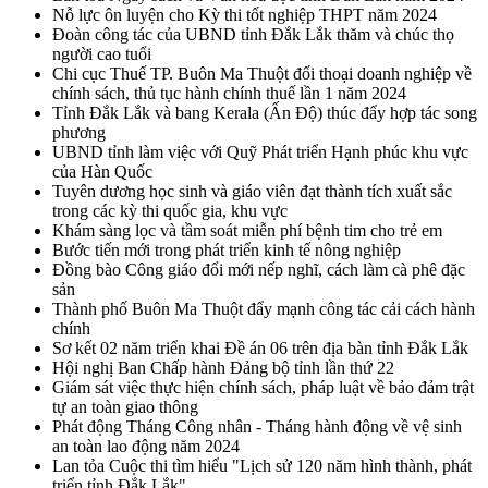
Nỗ lực ôn luyện cho Kỳ thi tốt nghiệp THPT năm 2024
Đoàn công tác của UBND tỉnh Đắk Lắk thăm và chúc thọ
người cao tuổi
Chi cục Thuế TP. Buôn Ma Thuột đối thoại doanh nghiệp về
chính sách, thủ tục hành chính thuế lần 1 năm 2024
Tỉnh Đắk Lắk và bang Kerala (Ấn Độ) thúc đẩy hợp tác song
phương
UBND tỉnh làm việc với Quỹ Phát triển Hạnh phúc khu vực
của Hàn Quốc
Tuyên dương học sinh và giáo viên đạt thành tích xuất sắc
trong các kỳ thi quốc gia, khu vực
Khám sàng lọc và tầm soát miễn phí bệnh tim cho trẻ em
Bước tiến mới trong phát triển kinh tế nông nghiệp
Đồng bào Công giáo đổi mới nếp nghĩ, cách làm cà phê đặc
sản
Thành phố Buôn Ma Thuột đẩy mạnh công tác cải cách hành
chính
Sơ kết 02 năm triển khai Đề án 06 trên địa bàn tỉnh Đắk Lắk
Hội nghị Ban Chấp hành Đảng bộ tỉnh lần thứ 22
Giám sát việc thực hiện chính sách, pháp luật về bảo đảm trật
tự an toàn giao thông
Phát động Tháng Công nhân - Tháng hành động về vệ sinh
an toàn lao động năm 2024
Lan tỏa Cuộc thi tìm hiểu "Lịch sử 120 năm hình thành, phát
triển tỉnh Đắk Lắk"