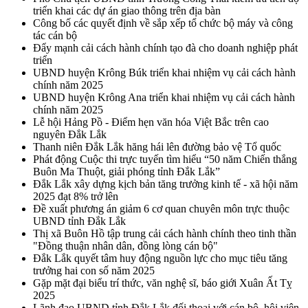
triển khai các dự án giao thông trên địa bàn
Công bố các quyết định về sắp xếp tổ chức bộ máy và công
tác cán bộ
Đẩy mạnh cải cách hành chính tạo đà cho doanh nghiệp phát
triển
UBND huyện Krông Búk triển khai nhiệm vụ cải cách hành
chính năm 2025
UBND huyện Krông Ana triển khai nhiệm vụ cải cách hành
chính năm 2025
Lễ hội Hảng Pồ - Điểm hẹn văn hóa Việt Bắc trên cao
nguyên Đắk Lắk
Thanh niên Đắk Lắk hăng hái lên đường bảo vệ Tổ quốc
Phát động Cuộc thi trực tuyến tìm hiểu “50 năm Chiến thắng
Buôn Ma Thuột, giải phóng tỉnh Đắk Lắk”
Đắk Lắk xây dựng kịch bản tăng trưởng kinh tế - xã hội năm
2025 đạt 8% trở lên
Đề xuất phương án giảm 6 cơ quan chuyên môn trực thuộc
UBND tỉnh Đắk Lắk
Thị xã Buôn Hồ tập trung cải cách hành chính theo tinh thần
"Đồng thuận nhân dân, đồng lòng cán bộ"
Đắk Lắk quyết tâm huy động nguồn lực cho mục tiêu tăng
trưởng hai con số năm 2025
Gặp mặt đại biểu trí thức, văn nghệ sĩ, báo giới Xuân Ất Tỵ
2025
Lãnh đạo UBND tỉnh Đắk Lắk đối thoại với cán bộ, hội viên,