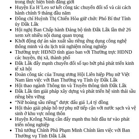
trong thực hiện bình đẳng giới
Huyện Ea H’Leo sơ kết công tác chuyển đổi số và cải cách
hành chính 9 tháng đầu năm
Đồng chí Huỳnh Thị Chiến Hòa giữ chức Phó Bí thư Tỉnh
ủy Đắk Lắk
Hội nghị Ban Chấp hành Đảng bộ tỉnh Đắk Lắk lần thứ 26
xem xét nhiều nội dung quan trọng
Khởi động dự án sản xuất sầu riêng ứng dụng công nghệ
thông minh và du lịch trải nghiệm nông nghiệp
Thường trực HĐND tỉnh giao ban với Thường trực HĐND
các huyện, thị xã, thành phố
Đắk Lắk đẩy mạnh chuyển đổi số tạo bứt phá phát triển kinh
tế xã hội
Đoàn công tác của Trung ương Hội Liên hiệp Phụ nữ Việt
Nam làm việc với Ban Thường vụ Tỉnh ủy Đắk Lắk
Hội thao ngành Thông tin và Truyền thông tỉnh Đắk Lắk
Đắk Lắk tìm giải pháp xây dựng và phát triển hệ sinh thái sầu
riêng bền vững
“Nữ hoàng sầu riêng” được đấu giá 1,4 tỷ đồng
Hội thảo giải pháp hỗ trợ phụ nữ tiếp cận với nước sạch và vệ
sinh ở khu vực nông thôn
Huyện Krông Năng cần đẩy mạnh thu hút đầu tư vào phát
triển nông nghiệp
Thủ tướng Chính Phủ Phạm Minh Chính làm việc với Ban
Thường vụ Tỉnh Đắk Lắk