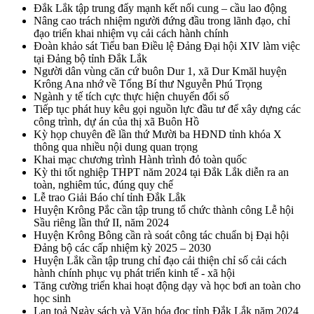
Đắk Lắk tập trung đẩy mạnh kết nối cung – cầu lao động
Nâng cao trách nhiệm người đứng đầu trong lãnh đạo, chỉ
đạo triển khai nhiệm vụ cải cách hành chính
Đoàn khảo sát Tiểu ban Điều lệ Đảng Đại hội XIV làm việc
tại Đảng bộ tỉnh Đắk Lắk
Người dân vùng căn cứ buôn Dur 1, xã Dur Kmăl huyện
Krông Ana nhớ về Tổng Bí thư Nguyễn Phú Trọng
Ngành y tế tích cực thực hiện chuyển đổi số
Tiếp tục phát huy kêu gọi nguồn lực đầu tư để xây dựng các
công trình, dự án của thị xã Buôn Hồ
Kỳ họp chuyên đề lần thứ Mười ba HĐND tỉnh khóa X
thông qua nhiều nội dung quan trọng
Khai mạc chương trình Hành trình đỏ toàn quốc
Kỳ thi tốt nghiệp THPT năm 2024 tại Đắk Lắk diễn ra an
toàn, nghiêm túc, đúng quy chế
Lễ trao Giải Báo chí tỉnh Đắk Lắk
Huyện Krông Pắc cần tập trung tổ chức thành công Lễ hội
Sầu riêng lần thứ II, năm 2024
Huyện Krông Bông cần rà soát công tác chuẩn bị Đại hội
Đảng bộ các cấp nhiệm kỳ 2025 – 2030
Huyện Lắk cần tập trung chỉ đạo cải thiện chỉ số cải cách
hành chính phục vụ phát triển kinh tế - xã hội
Tăng cường triển khai hoạt động dạy và học bơi an toàn cho
học sinh
Lan toả Ngày sách và Văn hóa đọc tỉnh Đắk Lắk năm 2024