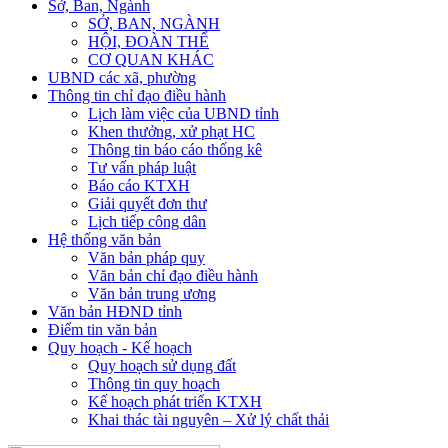
Sở, Ban, Ngành
SỞ, BAN, NGÀNH
HỘI, ĐOÀN THỂ
CƠ QUAN KHÁC
UBND các xã, phường
Thông tin chỉ đạo điều hành
Lịch làm việc của UBND tỉnh
Khen thưởng, xử phạt HC
Thông tin báo cáo thống kê
Tư vấn pháp luật
Báo cáo KTXH
Giải quyết đơn thư
Lịch tiếp công dân
Hệ thống văn bản
Văn bản pháp quy
Văn bản chỉ đạo điều hành
Văn bản trung ương
Văn bản HĐND tỉnh
Điểm tin văn bản
Quy hoạch - Kế hoạch
Quy hoạch sử dụng đất
Thông tin quy hoạch
Kế hoạch phát triển KTXH
Khai thác tài nguyên – Xử lý chất thải