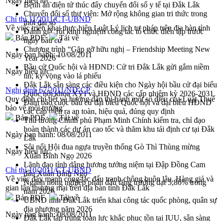
Ngày hiệu lực:
Bệnh án điện tử thúc đẩy chuyển đổi số y tế tại Đắk Lắk
Chuyển đổi số thư viện: Mở rộng không gian tri thức trong
Chỉ thị 11/2011/CT-UBND
thời đại số
Về việc triển khai thực hiện Luật Lý lịch tư pháp trên địa bàn tỉnh
Đánh giá, rút kinh nghiệm công tác tổ chức diễn tập trước
Bản PDF
Tải về
ngày bầu cử
Chương trình “Gặp gỡ hữu nghị – Friendship Meeting New
Ngày ban hành:
10/08/2011
Year 2026”
Bầu cử Quốc hội và HĐND: Cử tri Đắk Lắk gửi gắm niềm
Ngày hiệu lực:
tin, kỳ vọng vào lá phiếu
Đắk Lắk sẵn sàng các điều kiện cho Ngày hội bầu cử đại biểu
Nghị định 67/2011/NĐ-CP
Quốc hội khóa XVI và HĐND các cấp nhiệm kỳ 2026-2031
Quy định chi tiết và hướng dẫn thi hành một số điều của Luật Thuế
Đảm bảo cuộc bầu cử đại biểu Quốc hội và đại biểu HĐND
bảo vệ môi trường
các cấp diễn ra an toàn, hiệu quả, đúng quy định
Bản PDF
Tải về
Thủ tướng Chính phủ Phạm Minh Chính kiểm tra, chỉ đạo
hoàn thành các dự án cao tốc và thăm khu tái định cư tại Đắk
Ngày ban hành:
08/08/2011
Lắk
Sôi nổi Hội đua ngựa truyền thống Gò Thì Thùng mừng
Ngày hiệu lực:
Xuân Bính Ngọ 2026
Lãnh đạo tỉnh dâng hương tưởng niệm tại Đập Đồng Cam
Chỉ thị 10/2011/CT-UBND
đầu Xuân Bính Ngọ
Về việc đẩy mạnh công tác đấu tranh chông buôn lậu, Hàng giả và
Ngành nông nghiệp phấn đấu tăng trưởng đạt 5,86% trong
gian lận thương mại trên địa bàn tỉnh Đắk Lắk
năm 2026
Bản PDF
Tải về
UBND tỉnh Đắk Lắk triển khai công tác quốc phòng, quân sự
địa phương năm 2026
Ngày ban hành:
08/08/2011
Đắk Lắk tập trung toàn lực khắc phục tồn tại IUU, sẵn sàng