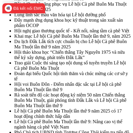
Bồi dưỡng kỹ năng phục vụ Lễ hội Cà phê Buôn Ma Thuột
Đã kết nối EMC
lần thứ 9 năm 2025
Lung linh sắc màu văn hóa tại Lễ hội đường phố
Đẩy mạnh ứng dụng khoa học kỹ thuật trong sản xuất sản
phẩm OCOP
Hội nghị giao thương quốc tế - Kết nối, nâng tầm cà phê Việt
Khai mạc Lễ hội Cà phê Buôn Ma Thuột lần thứ 9, năm 2025
Du lịch Đắk Lắk tích cực chuẩn bị cho Lễ hội Cà phê Buôn
Ma Thuột lần thứ 9 năm 2025
Hội thảo khoa học “Chiến thắng Tây Nguyên 1975 và nửa
thế kỷ xây dựng, phát triển Đắk Lắk”
Trao giải Cuộc thi sáng tạo nội dung số tuyên truyền Lễ hội
Cà phê Buôn Ma Thuột
Đoàn đại biểu Quốc hội tỉnh thăm và chúc mừng các cơ sở y
tế
Hội voi Buôn Đôn - Điểm nhấn đặc sắc tại Lễ hội cà phê
Buôn Ma Thuột lần thứ 9
Rà soát tiến độ các hoạt động kỷ niệm 50 năm Chiến thắng
Buôn Ma Thuột, giải phóng tỉnh Đắk Lắk và Lễ hội Cà phê
Buôn Ma Thuột lần thứ 9
Lễ hội Cà phê Buôn Ma Thuột lần thứ 9 năm 2025 có 17
hoạt động chính thức hấp dẫn
Lễ hội Cà phê Buôn Ma Thuột lần thứ 9: Nâng cao vị thế
ngành hàng cà phê Việt Nam
Phó Chủ tịch UBND tỉnh Trương Công Thái kiểm tra tiến độ