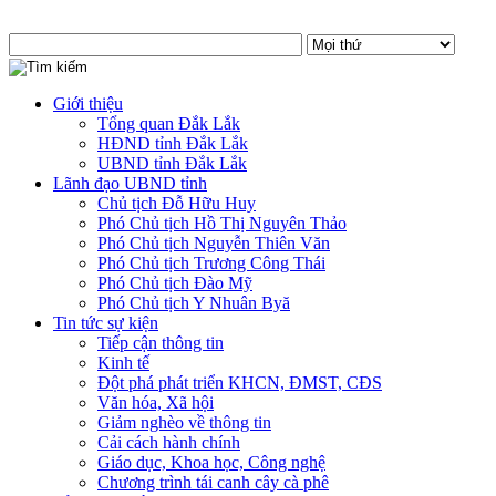
Giới thiệu
Tổng quan Đắk Lắk
HĐND tỉnh Đắk Lắk
UBND tỉnh Đắk Lắk
Lãnh đạo UBND tỉnh
Chủ tịch Đỗ Hữu Huy
Phó Chủ tịch Hồ Thị Nguyên Thảo
Phó Chủ tịch Nguyễn Thiên Văn
Phó Chủ tịch Trương Công Thái
Phó Chủ tịch Đào Mỹ
Phó Chủ tịch Y Nhuân Byă
Tin tức sự kiện
Tiếp cận thông tin
Kinh tế
Đột phá phát triển KHCN, ĐMST, CĐS
Văn hóa, Xã hội
Giảm nghèo về thông tin
Cải cách hành chính
Giáo dục, Khoa học, Công nghệ
Chương trình tái canh cây cà phê