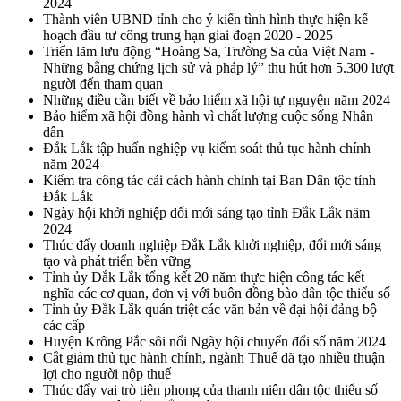
2024
Thành viên UBND tỉnh cho ý kiến tình hình thực hiện kế
hoạch đầu tư công trung hạn giai đoạn 2020 - 2025
Triển lãm lưu động “Hoàng Sa, Trường Sa của Việt Nam -
Những bằng chứng lịch sử và pháp lý” thu hút hơn 5.300 lượt
người đến tham quan
Những điều cần biết về bảo hiểm xã hội tự nguyện năm 2024
Bảo hiểm xã hội đồng hành vì chất lượng cuộc sống Nhân
dân
Đắk Lắk tập huấn nghiệp vụ kiểm soát thủ tục hành chính
năm 2024
Kiểm tra công tác cải cách hành chính tại Ban Dân tộc tỉnh
Đắk Lắk
Ngày hội khởi nghiệp đổi mới sáng tạo tỉnh Đắk Lắk năm
2024
Thúc đẩy doanh nghiệp Đắk Lắk khởi nghiệp, đổi mới sáng
tạo và phát triển bền vững
Tỉnh ủy Đắk Lắk tổng kết 20 năm thực hiện công tác kết
nghĩa các cơ quan, đơn vị với buôn đồng bào dân tộc thiểu số
Tỉnh ủy Đắk Lắk quán triệt các văn bản về đại hội đảng bộ
các cấp
Huyện Krông Pắc sôi nổi Ngày hội chuyển đổi số năm 2024
Cắt giảm thủ tục hành chính, ngành Thuế đã tạo nhiều thuận
lợi cho người nộp thuế
Thúc đẩy vai trò tiên phong của thanh niên dân tộc thiểu số