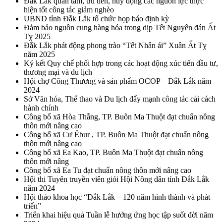
Đắk Lắk quan tâm, ưu tiên, huy động các nguồn lực thực
hiện tốt công tác giảm nghèo
UBND tỉnh Đắk Lắk tổ chức họp báo định kỳ
Đảm bảo nguồn cung hàng hóa trong dịp Tết Nguyên đán Ất
Tỵ 2025
Đắk Lắk phát động phong trào “Tết Nhân ái” Xuân Ất Tỵ
năm 2025
Ký kết Quy chế phối hợp trong các hoạt động xúc tiến đầu tư,
thương mại và du lịch
Hội chợ Công Thương và sản phẩm OCOP – Đắk Lắk năm
2024
Sở Văn hóa, Thể thao và Du lịch đẩy mạnh công tác cải cách
hành chính
Công bố xã Hòa Thắng, TP. Buôn Ma Thuột đạt chuẩn nông
thôn mới nâng cao
Công bố xã Cư Êbur , TP. Buôn Ma Thuột đạt chuẩn nông
thôn mới nâng cao
Công bố xã Ea Kao, TP. Buôn Ma Thuột đạt chuẩn nông
thôn mới nâng
Công bố xã Ea Tu đạt chuẩn nông thôn mới nâng cao
Hội thi Tuyên truyền viên giỏi Hội Nông dân tỉnh Đắk Lắk
năm 2024
Hội thảo khoa học “Đắk Lắk – 120 năm hình thành và phát
triển”
Triển khai hiệu quả Tuần lễ hưởng ứng học tập suốt đời năm