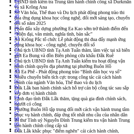
UBND tỉnh kiểm tra Trung tâm hành chính công xã Durkmăn
47
và xã Krông Ana
48
Sở Văn hóa, Thể thao và Du lịch phát động phong trào thi
49
đua ứng dụng khoa học công nghệ, đổi mới sáng tạo, chuyển
50
đổi số năm 2025
51
Phấn đấu xây dựng phường Ea Kao sớm trở thành điểm đến
52
“Hiện đại, văn minh, nghĩa tình, bản sắc”
53
Xã Krông Pắc tổ chức Lễ phát động thi đua đẩy mạnh ứng
54
dụng khoa học - công nghệ, chuyển đổi số
55
Chủ tịch UBND tỉnh Tạ Anh Tuấn thăm, làm việc tại xã biên
56
giới Ea Bung và đồn Biên phòng cửa khẩu Đắk Ruê
57
Chủ tịch UBND tỉnh Tạ Anh Tuấn kiểm tra hoạt động vận
58
hành chính quyền địa phương tại phường Buôn Hồ
59
Xã Ea Phê - Phát động phong trào “Bình dân học vụ số”
60
Nhiều chuyển biến tích cực trong công tác cải cách hành
61
chính của ngành Văn hóa, Thể thao và du lịch
62
Đắk Lắk ban hành chính sách hỗ trợ cán bộ công tác sau sắp
63
xếp đơn vị hành chính
64
Lãnh đạo tỉnh Đắk Lắk thăm, tặng quà gia đình chính sách,
65
người có công
66
Phường Buôn Hồ tập trung đổi mới cách vận hành trung tâm
67
phục vụ hành chính, đáp ứng tốt nhất nhu cầu của nhân dân
68
Bí thư Tỉnh uỷ Nguyễn Đình Trung kiểm tra vận hành Trung
69
tâm hành chính công cấp xã
70
Đắk Lắk khắc phục "điểm nghẽn" cải cách hành chính,