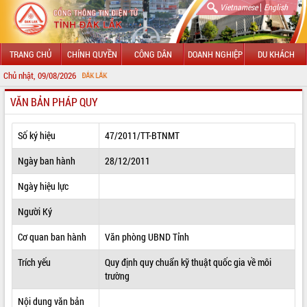
|
Vietnamese
English
TRANG CHỦ
CHÍNH QUYỀN
CÔNG DÂN
DOANH NGHIỆP
DU KHÁCH
Chủ nhật, 09/08/2026
CHÀO M
VĂN BẢN PHÁP QUY
GIỚI THIỆU
LÃNH ĐẠO UBND TỈNH
Số ký hiệu
47/2011/TT-BTNMT
TIN TỨC SỰ KIỆN
Ngày ban hành
28/12/2011
SỞ, BAN, NGÀNH
Ngày hiệu lực
Người Ký
UBND CÁC XÃ, PHƯỜNG
Cơ quan ban hành
Văn phòng UBND Tỉnh
THÔNG TIN CHỈ ĐẠO ĐIỀU HÀNH
Trích yếu
Quy định quy chuẩn kỹ thuật quốc gia về môi
HỆ THỐNG VĂN BẢN
trường
VĂN BẢN HĐND TỈNH
Nội dung văn bản