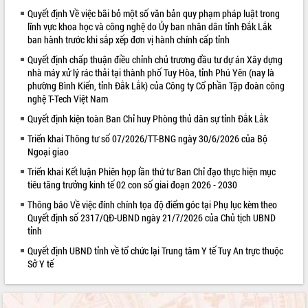
Quyết định Về việc bãi bỏ một số văn bản quy phạm pháp luật trong
VIDEO
lĩnh vực khoa học và công nghệ do Ủy ban nhân dân tỉnh Đắk Lắk
ban hành trước khi sắp xếp đơn vị hành chính cấp tỉnh
Không có file video nào để phát.
Quyết định chấp thuận điều chỉnh chủ trương đầu tư dự án Xây dựng
nhà máy xử lý rác thải tại thành phố Tuy Hòa, tỉnh Phú Yên (nay là
ALBUM ẢNH
phường Bình Kiến, tỉnh Đắk Lắk) của Công ty Cổ phần Tập đoàn công
nghệ T-Tech Việt Nam
Quyết định kiện toàn Ban Chỉ huy Phòng thủ dân sự tỉnh Đắk Lắk
Triển khai Thông tư số 07/2026/TT-BNG ngày 30/6/2026 của Bộ
Ngoại giao
Triển khai Kết luận Phiên họp lần thứ tư Ban Chỉ đạo thực hiện mục
tiêu tăng trưởng kinh tế 02 con số giai đoạn 2026 - 2030
Thông báo Về việc đính chính tọa độ điểm góc tại Phụ lục kèm theo
LIÊN KẾT WEB
Quyết định số 2317/QĐ-UBND ngày 21/7/2026 của Chủ tịch UBND
tỉnh
Quyết định UBND tỉnh về tổ chức lại Trung tâm Y tế Tuy An trực thuộc
Sở Y tế