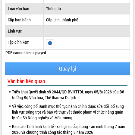
ĐIỂM TIN VĂN BẢN
Loại văn bản
Thông tư
Cấp ban hành
Cấp tỉnh, thành phố
QUY HOẠCH - KẾ HOẠCH
Lĩnh vực
Tệp đính kèm
PDF cannot be displayed.
Quay lại
Văn bản liên quan
Triển khai Quyết định số 2044/QĐ-BVHTTDL ngày 05/8/2026 của Bộ
trưởng Bộ Văn hóa, Thể thao và Du lịch
Về việc công bố Danh mục thủ tục hành chính được sửa đổi, bổ sung
lĩnh vực trồng trọt và bảo vệ thực vật thuộc phạm vi chức năng quản
lý của Sở Nông nghiệp và Môi trường
Báo cáo Tình hình kinh tế - xã hội, quốc phòng - an ninh tháng 7 năm
2026 và chương trình công tác tháng 8 năm 2026