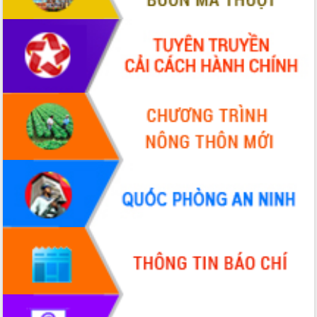
VIDEO
Không có file video nào để phát.
ALBUM ẢNH
LIÊN KẾT WEB