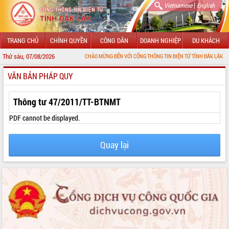
|
Vietnamese
English
TRANG CHỦ
CHÍNH QUYỀN
CÔNG DÂN
DOANH NGHIỆP
DU KHÁCH
Thứ sáu, 07/08/2026
CHÀO MỪNG ĐẾN VỚI CỔNG THÔNG TIN ĐIỆN TỬ TỈNH ĐẮK LẮK
VĂN BẢN PHÁP QUY
GIỚI THIỆU
LÃNH ĐẠO UBND TỈNH
Thông tư 47/2011/TT-BTNMT
TIN TỨC SỰ KIỆN
PDF cannot be displayed.
SỞ, BAN, NGÀNH
Quay lại
UBND CÁC XÃ, PHƯỜNG
THÔNG TIN CHỈ ĐẠO ĐIỀU HÀNH
HỆ THỐNG VĂN BẢN
VĂN BẢN HĐND TỈNH