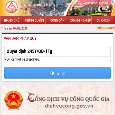
|
Vietnamese
English
TRANG CHỦ
CHÍNH QUYỀN
CÔNG DÂN
DOANH NGHIỆP
DU KHÁCH
Thứ sáu, 07/08/2026
CHÀO MỪNG ĐẾN VỚI CỔNG TH
VĂN BẢN PHÁP QUY
GIỚI THIỆU
LÃNH ĐẠO UBND TỈNH
Quyết định 2451/QĐ-TTg
TIN TỨC SỰ KIỆN
PDF cannot be displayed.
SỞ, BAN, NGÀNH
Quay lại
UBND CÁC XÃ, PHƯỜNG
THÔNG TIN CHỈ ĐẠO ĐIỀU HÀNH
HỆ THỐNG VĂN BẢN
VĂN BẢN HĐND TỈNH