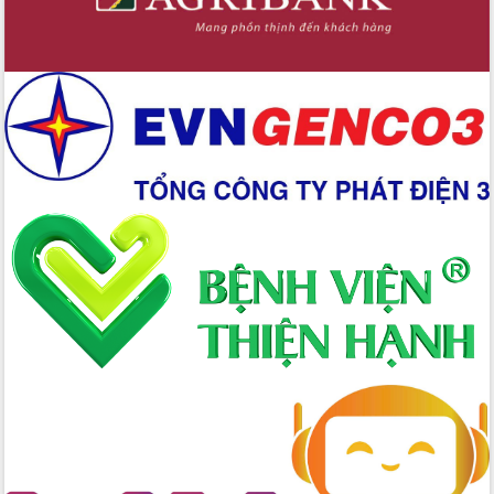
Hòn Yến phát triển du lịch gắn với bảo
tồn biển
Lấy ý kiến điều chỉnh Quy hoạch tỉnh
Đắk Lắk thời kỳ 2021-2030, tầm nhìn
đến năm 2050
Phát động chiến dịch 30 ngày đêm
giải phóng mặt bằng Tuyến đường bộ
ven biển
Đắk Lắk nỗ lực thúc đẩy tăng trưởng
kinh tế từ 10% trở lên trong Quý
II/2026
Đắk Lắk ký kết thỏa thuận hợp tác về
chuyển đổi số giai đoạn 2026 – 2030
với Tập đoàn Bưu chính Viễn thông
Việt Nam
Thứ trưởng Bộ Y tế làm việc với tỉnh
Đắk Lắk về phát triển nhân lực y tế
cho trạm y tế cấp xã
Du lịch Đắk Lắk nâng tầm trải nghiệm
du khách thông qua Hệ thống cơ sở dữ
liệu và Bản đồ số