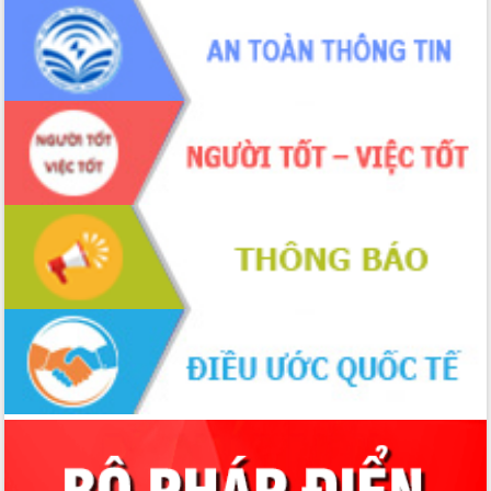
phá cơ chế - Hợp tác công tư
Đề án 06 tạo bước ngoặt đột phá trong
cải cách hành chính tỉnh Đắk Lắk
Kết nối tour, đẩy mạnh chuyển đổi số
để phát triển du lịch Đắk Lắk
Khởi động Dự án Đầu tư xây dựng hạ
tầng kỹ thuật Cụm công nghiệp Tân
Tiến
Gặp mặt các cơ quan báo chí nhân Kỷ
niệm 101 năm Ngày Báo chí Cách
mạng Việt Nam
Đắk Lắk sơ kết 4 năm triển khai thực
hiện Đề án 06 của Chính phủ
Họp báo thông tin về Hội nghị Công bố
Quy hoạch và Xúc tiến đầu tư tỉnh Đắk
Lắk
Khơi thông điểm nghẽn, đẩy nhanh
giải ngân vốn khắc phục thiên tai
HĐND tỉnh thông qua điều chỉnh Quy
hoạch tỉnh thời kỳ 2021-2030