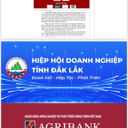
Tháo gỡ những vướng mắc, đẩy mạnh
công tác cải cách thủ tục hành chính
tại Trung tâm Phục vụ hành chính
công tỉnh
Đắk Lắk: Tôn vinh 46 giải pháp tại Hội
thi Sáng tạo Kỹ thuật 2024 - 2025
Đắk Lắk rà soát, điều chỉnh Đề án 190
về phát triển nuôi trồng thủy sản
Phó Chủ tịch UBND tỉnh Đắk Lắk
Trương Công Thái kiểm tra thực địa
Dự án cao tốc Khánh Hòa - Buôn Ma
Thuột
Định vị cà phê Việt Nam như một “di
sản sống” trong dòng chảy toàn cầu
Xây dựng nông thôn mới: Nâng cao đời
sống người dân từ những mô hình thiết
thực
Quyết liệt tháo gỡ vướng mắc, đẩy
nhanh tiến độ các dự án trọng điểm
trong Khu kinh tế Nam Phú Yên