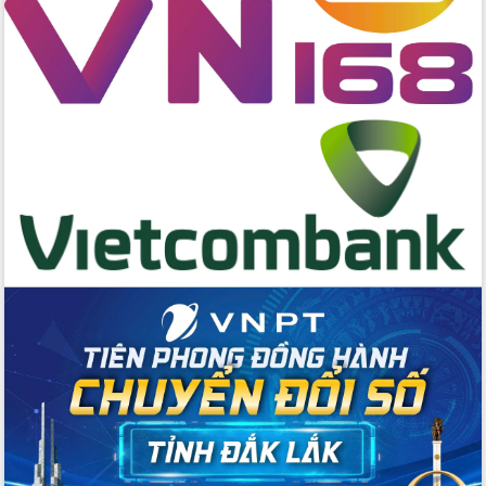
Tập huấn ứng dụng trí tuệ nhân tạo (AI)
trong thương mại điện tử năm 2026
Đoàn đại biểu Quốc hội tỉnh Đắk Lắk
trao đổi thông tin trước Kỳ họp thứ
nhất, Quốc hội khóa XVI
Quyết liệt cải cách hành chính, khơi
thông nguồn lực phát triển
Nâng cao hiệu lực, hiệu quả HĐND
tỉnh thông qua hiện đại hóa hành chính
Xã Ea Phê gắn cải cách hành chính với
chuyển đổi số
Phó Chủ tịch Thường trực UBND tỉnh
Hồ Thị Nguyên Thảo làm việc tại Trung
tâm Phục vụ hành chính công xã Ea
Phê
Xây dựng nền hành chính số đồng
hành cùng nông dân dân, doanh nghiệp
Giai đoạn 2026-2030, Đắk Lắk phấn
đấu có 77% xã đạt chuẩn nông thôn
mới