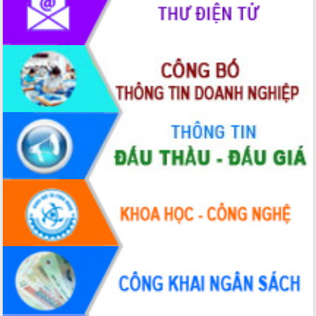
phát triển mới
Thường trực HĐND tỉnh Đắk Lắk gặp
mặt Đoàn chuyên gia y tế TP. Hồ Chí
Minh
Lễ truy điệu và an táng hài cốt liệt sĩ
tại Nghĩa trang Liệt sĩ xã Sơn Hòa
Bàn giải pháp tháo gỡ khó khăn trong
xuất khẩu sầu riêng và triển khai quy
định EUDR
Thứ trưởng Bộ Nông nghiệp và Môi
trường Nguyễn Hoàng Hiệp khảo sát
vùng trồng và doanh nghiệp đóng gói
sầu riêng tại Đắk Lắk
Trình diễn nghệ thuật chế biến các
món ăn từ sầu riêng
Đắk Lắk công bố Quy hoạch và xúc
tiến đầu tư tỉnh
Ngành cá ngừ Đắk Lắk chủ động thích
ứng để giữ vững thị trường xuất khẩu
Diễn đàn Kinh tế tư nhân Việt Nam đột