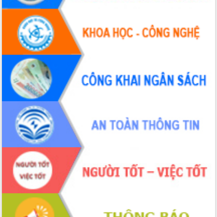
Tháo gỡ những vướng mắc, đẩy mạnh
công tác cải cách thủ tục hành chính
tại Trung tâm Phục vụ hành chính
công tỉnh
Đắk Lắk: Tôn vinh 46 giải pháp tại Hội
thi Sáng tạo Kỹ thuật 2024 - 2025
Đắk Lắk rà soát, điều chỉnh Đề án 190
về phát triển nuôi trồng thủy sản
Phó Chủ tịch UBND tỉnh Đắk Lắk
Trương Công Thái kiểm tra thực địa
Dự án cao tốc Khánh Hòa - Buôn Ma
Thuột
Định vị cà phê Việt Nam như một “di
sản sống” trong dòng chảy toàn cầu
Xây dựng nông thôn mới: Nâng cao đời
sống người dân từ những mô hình thiết
thực
Quyết liệt tháo gỡ vướng mắc, đẩy
nhanh tiến độ các dự án trọng điểm
trong Khu kinh tế Nam Phú Yên