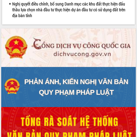
Nghị quyết điều chỉnh, bổ sung Danh mục các khu đất thực hiện đấu
phát triển mới
thầu lựa chọn nhà đầu tư thực hiện dự án đầu tư có sử dụng đất trên
Thường trực HĐND tỉnh Đắk Lắk gặp
địa bàn tỉnh
mặt Đoàn chuyên gia y tế TP. Hồ Chí
Minh
Lễ truy điệu và an táng hài cốt liệt sĩ
tại Nghĩa trang Liệt sĩ xã Sơn Hòa
Bàn giải pháp tháo gỡ khó khăn trong
xuất khẩu sầu riêng và triển khai quy
định EUDR
Thứ trưởng Bộ Nông nghiệp và Môi
trường Nguyễn Hoàng Hiệp khảo sát
vùng trồng và doanh nghiệp đóng gói
sầu riêng tại Đắk Lắk
Trình diễn nghệ thuật chế biến các
món ăn từ sầu riêng
Đắk Lắk công bố Quy hoạch và xúc
tiến đầu tư tỉnh
Ngành cá ngừ Đắk Lắk chủ động thích
ứng để giữ vững thị trường xuất khẩu
Diễn đàn Kinh tế tư nhân Việt Nam đột