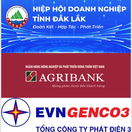
Chuyển đổi số 'mở đường' cho nông
nghiệp Đắk Lắk tăng trưởng bứt phá
Triển khai đồng bộ đo đạc, lập hồ sơ
địa chính, hoàn thiện cơ sở dữ liệu đất
đai
Ứng dụng sinh trắc học - Bước tiến
trong hành trình chuyển đổi số tại Đắk
Lắk
Đắk Lắk nâng cao hiệu quả công tác
Đảng từ Sổ tay đảng viên điện tử
Đắk Lắk đẩy mạnh nuôi biển công
nghệ, hướng tới phát triển thủy sản
bền vững
Tập huấn nâng cao năng lực triển khai
chuyển đổi số cho cán bộ, công chức
cấp xã
Đắk Lắk phát động hưởng ứng Ngày
Quyền của người tiêu dùng Việt Nam
2026
Đẩy mạnh cải cách hành chính, quyết
tâm đạt được mục tiêu tăng trưởng