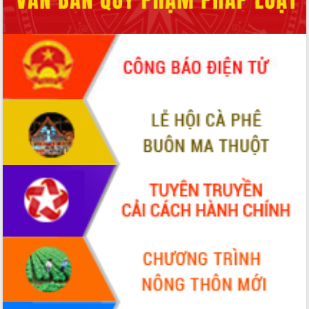
phá cơ chế - Hợp tác công tư
Đề án 06 tạo bước ngoặt đột phá trong
cải cách hành chính tỉnh Đắk Lắk
Kết nối tour, đẩy mạnh chuyển đổi số
để phát triển du lịch Đắk Lắk
Khởi động Dự án Đầu tư xây dựng hạ
tầng kỹ thuật Cụm công nghiệp Tân
Tiến
Gặp mặt các cơ quan báo chí nhân Kỷ
niệm 101 năm Ngày Báo chí Cách
mạng Việt Nam
Đắk Lắk sơ kết 4 năm triển khai thực
hiện Đề án 06 của Chính phủ
Họp báo thông tin về Hội nghị Công bố
Quy hoạch và Xúc tiến đầu tư tỉnh Đắk
Lắk
Khơi thông điểm nghẽn, đẩy nhanh
giải ngân vốn khắc phục thiên tai
HĐND tỉnh thông qua điều chỉnh Quy
hoạch tỉnh thời kỳ 2021-2030