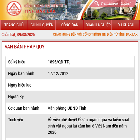
|
Vietnamese
English
TRANG CHỦ
CHÍNH QUYỀN
CÔNG DÂN
DOANH NGHIỆP
DU KHÁCH
Chủ nhật, 09/08/2026
CHÀO MỪNG ĐẾN VỚI CỔNG THÔNG TIN ĐIỆN TỬ TỈNH ĐẮK LẮK
VĂN BẢN PHÁP QUY
GIỚI THIỆU
LÃNH ĐẠO UBND TỈNH
Số ký hiệu
1896/QĐ-TTg
TIN TỨC SỰ KIỆN
Ngày ban hành
17/12/2012
SỞ, BAN, NGÀNH
Ngày hiệu lực
Người Ký
UBND CÁC XÃ, PHƯỜNG
Cơ quan ban hành
Văn phòng UBND Tỉnh
THÔNG TIN CHỈ ĐẠO ĐIỀU HÀNH
Trích yếu
Về việc phê duyệt Đề án ngăn ngừa và kiểm soát
HỆ THỐNG VĂN BẢN
sinh vật ngoại lai xâm hại ở Việt Nam đến năm
2020
VĂN BẢN HĐND TỈNH