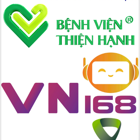
hai con số trong năm 2026
Tổ chức trang trọng Lễ hội Đền thờ
Lương Văn Chánh năm 2026
Phó Bí thư Tỉnh ủy Đắk Lắk Đỗ Hữu
Huy giữ chức Bí thư Đảng ủy Ủy Ban
Nhân dân tỉnh
Bệnh án điện tử thúc đẩy chuyển đổi
số y tế tại Đắk Lắk
Chuyển đổi số thư viện: Mở rộng
không gian tri thức trong thời đại số
Đánh giá, rút kinh nghiệm công tác tổ
chức diễn tập trước ngày bầu cử
Chương trình “Gặp gỡ hữu nghị –
Friendship Meeting New Year 2026”
Bầu cử Quốc hội và HĐND: Cử tri Đắk
Lắk gửi gắm niềm tin, kỳ vọng vào lá
phiếu
Đắk Lắk sẵn sàng các điều kiện cho
Ngày hội bầu cử đại biểu Quốc hội
khóa XVI và HĐND các cấp nhiệm kỳ