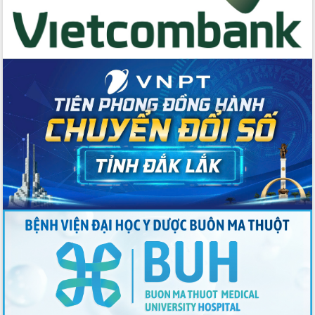
2026-2031
Đảm bảo cuộc bầu cử đại biểu Quốc
hội và đại biểu HĐND các cấp diễn ra
an toàn, hiệu quả, đúng quy định
Thủ tướng Chính phủ Phạm Minh Chính
kiểm tra, chỉ đạo hoàn thành các dự
án cao tốc và thăm khu tái định cư tại
Đắk Lắk
Sôi nổi Hội đua ngựa truyền thống Gò
Thì Thùng mừng Xuân Bính Ngọ 2026
Lãnh đạo tỉnh dâng hương tưởng niệm
tại Đập Đồng Cam đầu Xuân Bính Ngọ
Ngành nông nghiệp phấn đấu tăng
trưởng đạt 5,86% trong năm 2026
UBND tỉnh Đắk Lắk triển khai công tác
quốc phòng, quân sự địa phương năm
2026
Đắk Lắk tập trung toàn lực khắc phục
tồn tại IUU, sẵn sàng làm việc với
Đoàn thanh tra EC
Chủ tịch UBND tỉnh Tạ Anh Tuấn thăm,