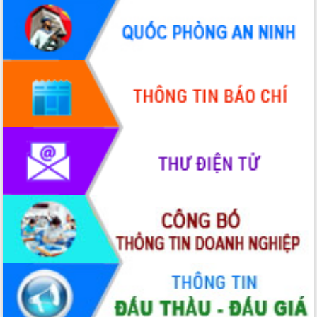
Hội thảo góp ý hồ sơ điều chỉnh quy
hoạch tỉnh Đắk Lắk thời kỳ 2021-2030,
tầm nhìn đến năm 2050
Nâng cao hiệu quả hoạt động của các
doanh nghiệp nhà nước
Hội nghị triển khai kết nối mạng
truyền số liệu chuyên dùng phục vụ cơ
quan Đảng, Nhà nước
Lễ phát động chuỗi hoạt động chung
tay làm sạch môi trường
Xã Ea Kar bước chuyển mình trong
công tác cải cách hành chính mô hình
mới
UBND tỉnh họp báo định kỳ tháng 4
năm 2026
Hội thảo khoa học “Giải pháp thúc đẩy
phát triển nền kinh tế xanh tại tỉnh
Đắk Lắk”
Tăng cường giám sát, đôn đốc thực
hiện nhiệm vụ quản lý tài sản công
hàng tuần