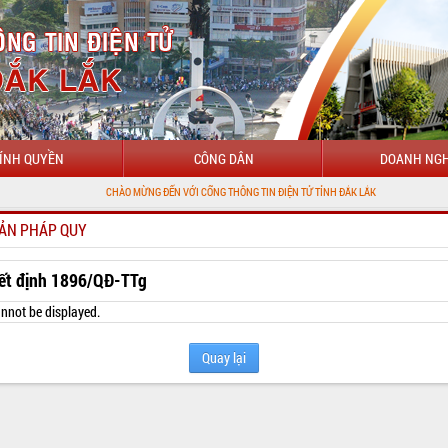
ÍNH QUYỀN
CÔNG DÂN
DOANH NGH
CHÀO MỪNG ĐẾN VỚI CỔNG THÔNG TIN ĐIỆN TỬ TỈNH ĐẮK LẮK
ẢN PHÁP QUY
ết định 1896/QĐ-TTg
nnot be displayed.
Quay lại