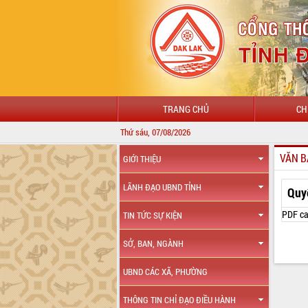
TRANG CHỦ
CH
Thứ sáu, 07/08/2026
VĂN B
GIỚI THIỆU
LÃNH ĐẠO UBND TỈNH
Quy
PDF ca
TIN TỨC SỰ KIỆN
SỞ, BAN, NGÀNH
UBND CÁC XÃ, PHƯỜNG
THÔNG TIN CHỈ ĐẠO ĐIỀU HÀNH