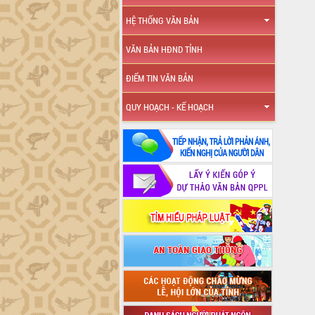
HỆ THỐNG VĂN BẢN
VĂN BẢN HĐND TỈNH
ĐIỂM TIN VĂN BẢN
QUY HOẠCH - KẾ HOẠCH