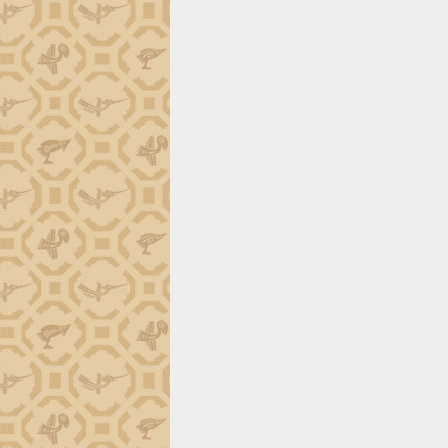
trường Nguyễn Hoàng Hiệp khảo sát
vùng trồng và doanh nghiệp đóng gói
sầu riêng tại Đắk Lắk
Trình diễn nghệ thuật chế biến các
món ăn từ sầu riêng
Đắk Lắk công bố Quy hoạch và xúc
tiến đầu tư tỉnh
Ngành cá ngừ Đắk Lắk chủ động thích
ứng để giữ vững thị trường xuất khẩu
Diễn đàn Kinh tế tư nhân Việt Nam đột
phá cơ chế - Hợp tác công tư
Đề án 06 tạo bước ngoặt đột phá trong
cải cách hành chính tỉnh Đắk Lắk
Kết nối tour, đẩy mạnh chuyển đổi số
để phát triển du lịch Đắk Lắk
Khởi động Dự án Đầu tư xây dựng hạ
tầng kỹ thuật Cụm công nghiệp Tân
Tiến
Gặp mặt các cơ quan báo chí nhân Kỷ
niệm 101 năm Ngày Báo chí Cách
mạng Việt Nam