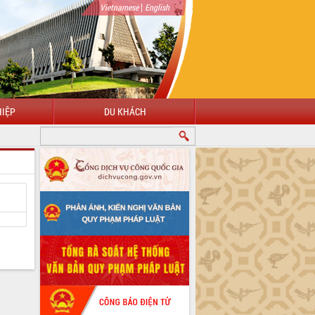
|
Vietnamese
English
IỆP
DU KHÁCH