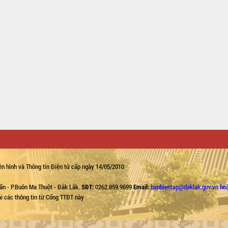
n hình và Thông tin Điện tử cấp ngày 14/05/2010
ẩn - P.Buôn Ma Thuột - Đắk Lắk.
SĐT:
0262.859.9699
Email:
banbientap@daklak.gov.vn ho
lại các thông tin từ Cổng TTĐT này