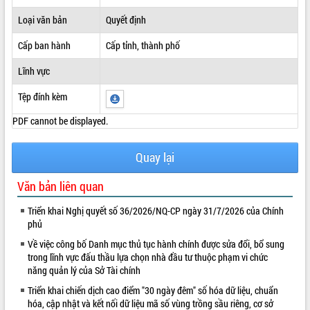
ĐIỂM TIN VĂN BẢN
Loại văn bản
Quyết định
Cấp ban hành
Cấp tỉnh, thành phố
QUY HOẠCH - KẾ HOẠCH
Lĩnh vực
Tệp đính kèm
PDF cannot be displayed.
Quay lại
Văn bản liên quan
Triển khai Nghị quyết số 36/2026/NQ-CP ngày 31/7/2026 của Chính
phủ
Về việc công bố Danh mục thủ tục hành chính được sửa đổi, bổ sung
trong lĩnh vực đấu thầu lựa chọn nhà đầu tư thuộc phạm vi chức
năng quản lý của Sở Tài chính
Triển khai chiến dịch cao điểm "30 ngày đêm" số hóa dữ liệu, chuẩn
hóa, cập nhật và kết nối dữ liệu mã số vùng trồng sầu riêng, cơ sở