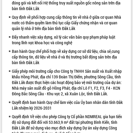
đóng gói và kết nối Hệ thống truy xuất nguồn gốc nông sản trên địa
VIDEO
bàn tỉnh Đắk Lắk
Quy định về phối hợp cung cấp thông tin về nhà ở giữa cơ quan Nhà
Loading the player...
nước có thẩm quyền làm thủ tục cấp Giấy chứng nhận và cơ quan
quản lý nhà ở trên địa bàn tỉnh Đắk Lắk
Bí thư Tỉnh ủy Lương Nguyễn Minh
Triết thăm, tặng quà người có công với
Đẩy nhanh việc xây dựng, xử lý các văn bản quy phạm pháp luật
cách mạng
trong lĩnh vực khoa học và công nghệ
Rà soát, hoàn thiện hệ thống thiết chế
Ban hành Quy chế phối hợp về xây dựng cơ sở dữ liệu, chia sẻ,cung
văn hóa, thể thao đáp ứng yêu cầu
cấp thông tin, dữ liệu về nhà ở và thị trường bất động sản trên địa
phát triển mới
bàn tỉnh Đắk Lắk
Thường trực HĐND tỉnh Đắk Lắk gặp
Giấy phép môi trường cấp cho Công ty TNHH Sản xuất và Xuất nhập
mặt Đoàn chuyên gia y tế TP. Hồ Chí
ALBUM ẢNH
khẩu Hồng Phát, địa chỉ 139 Đoàn Thị Điểm, phường Sông Cầu, tỉnh
Minh
Đắk Lắk được thực hiện các hoạt động bảo vệ môi trường của dự án:
Lễ truy điệu và an táng hài cốt liệt sĩ
Nhà máy sản xuất đồ gỗ Hồng Phát, địa chỉ Lô F1, F2, F3, F4 - KCN
tại Nghĩa trang Liệt sĩ xã Sơn Hòa
Đông Bắc Sông Cầu - Khu vực 2, xã Xuân Lộc, tỉnh Đắk Lắk.
Bàn giải pháp tháo gỡ khó khăn trong
Quyết định ban hành Quy chế làm việc của Ủy ban nhân dân tỉnh Đắk
xuất khẩu sầu riêng và triển khai quy
Lắk nhiệm kỳ 2026-2031
định EUDR
Quyết định Về việc cho phép Công ty Cổ phần NDMREAL gia hạn tiến
Thứ trưởng Bộ Nông nghiệp và Môi
độ sử dụng đất đối với 53.663,9 m² đất tại phường Bình Kiến, tỉnh
trường Nguyễn Hoàng Hiệp khảo sát
Đắk Lắk để sử dụng vào mục đích xây dựng Dự án xây dựng Công
vùng trồng và doanh nghiệp đóng gói
LIÊN KẾT WEB