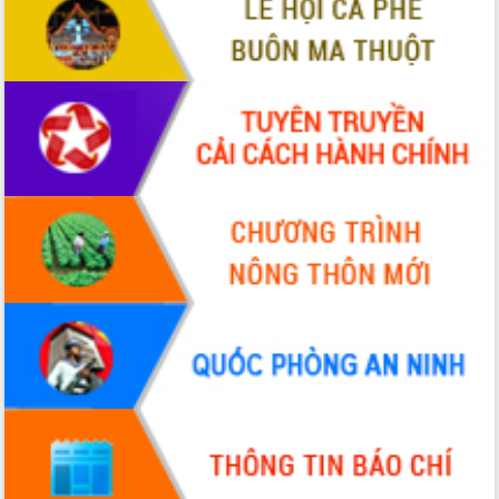
hiện Đề án 06 của Chính phủ
Họp báo thông tin về Hội nghị Công bố
Quy hoạch và Xúc tiến đầu tư tỉnh Đắk
Lắk
Khơi thông điểm nghẽn, đẩy nhanh
giải ngân vốn khắc phục thiên tai
HĐND tỉnh thông qua điều chỉnh Quy
hoạch tỉnh thời kỳ 2021-2030
Hội thảo góp ý hồ sơ điều chỉnh quy
hoạch tỉnh Đắk Lắk thời kỳ 2021-2030,
tầm nhìn đến năm 2050
Nâng cao hiệu quả hoạt động của các
doanh nghiệp nhà nước
Hội nghị triển khai kết nối mạng
truyền số liệu chuyên dùng phục vụ cơ
quan Đảng, Nhà nước
Lễ phát động chuỗi hoạt động chung
tay làm sạch môi trường
Xã Ea Kar bước chuyển mình trong
công tác cải cách hành chính mô hình