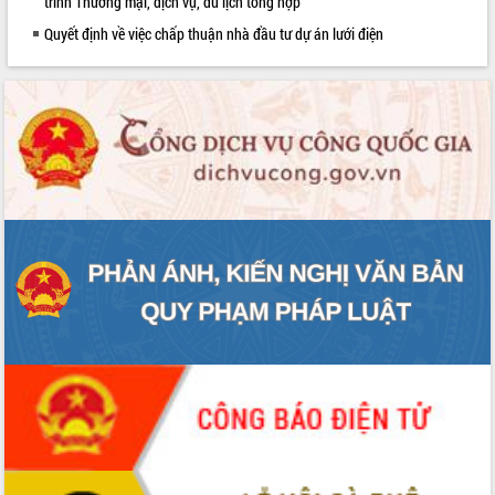
trình Thương mại, dịch vụ, du lịch tổng hợp
sầu riêng tại Đắk Lắk
Quyết định về việc chấp thuận nhà đầu tư dự án lưới điện
Trình diễn nghệ thuật chế biến các
món ăn từ sầu riêng
Đắk Lắk công bố Quy hoạch và xúc
tiến đầu tư tỉnh
Ngành cá ngừ Đắk Lắk chủ động thích
ứng để giữ vững thị trường xuất khẩu
Diễn đàn Kinh tế tư nhân Việt Nam đột
phá cơ chế - Hợp tác công tư
Đề án 06 tạo bước ngoặt đột phá trong
cải cách hành chính tỉnh Đắk Lắk
Kết nối tour, đẩy mạnh chuyển đổi số
để phát triển du lịch Đắk Lắk
Khởi động Dự án Đầu tư xây dựng hạ
tầng kỹ thuật Cụm công nghiệp Tân
Tiến
Gặp mặt các cơ quan báo chí nhân Kỷ
niệm 101 năm Ngày Báo chí Cách
mạng Việt Nam
Đắk Lắk sơ kết 4 năm triển khai thực