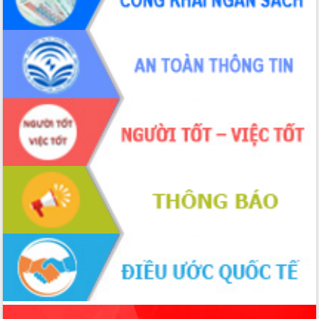
Định vị cà phê Việt Nam như một “di
sản sống” trong dòng chảy toàn cầu
Xây dựng nông thôn mới: Nâng cao đời
sống người dân từ những mô hình thiết
thực
Quyết liệt tháo gỡ vướng mắc, đẩy
nhanh tiến độ các dự án trọng điểm
trong Khu kinh tế Nam Phú Yên
Hòn Yến phát triển du lịch gắn với bảo
tồn biển
Lấy ý kiến điều chỉnh Quy hoạch tỉnh
Đắk Lắk thời kỳ 2021-2030, tầm nhìn
đến năm 2050
Phát động chiến dịch 30 ngày đêm
giải phóng mặt bằng Tuyến đường bộ
ven biển
Đắk Lắk nỗ lực thúc đẩy tăng trưởng
kinh tế từ 10% trở lên trong Quý
II/2026
Đắk Lắk ký kết thỏa thuận hợp tác về