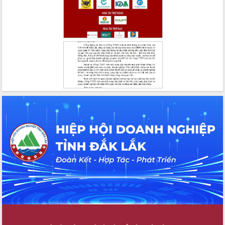
Hồ Thị Nguyên Thảo làm việc tại Trung
tâm Phục vụ hành chính công xã Ea
Phê
Xây dựng nền hành chính số đồng
hành cùng nông dân dân, doanh nghiệp
Giai đoạn 2026-2030, Đắk Lắk phấn
đấu có 77% xã đạt chuẩn nông thôn
mới
Chuyển đổi số 'mở đường' cho nông
nghiệp Đắk Lắk tăng trưởng bứt phá
Triển khai đồng bộ đo đạc, lập hồ sơ
địa chính, hoàn thiện cơ sở dữ liệu đất
đai
Ứng dụng sinh trắc học - Bước tiến
trong hành trình chuyển đổi số tại Đắk
Lắk
Đắk Lắk nâng cao hiệu quả công tác
Đảng từ Sổ tay đảng viên điện tử
Đắk Lắk đẩy mạnh nuôi biển công
nghệ, hướng tới phát triển thủy sản
bền vững