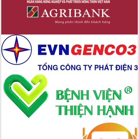
Tập huấn nâng cao năng lực triển khai
chuyển đổi số cho cán bộ, công chức
cấp xã
Đắk Lắk phát động hưởng ứng Ngày
Quyền của người tiêu dùng Việt Nam
2026
Đẩy mạnh cải cách hành chính, quyết
tâm đạt được mục tiêu tăng trưởng
hai con số trong năm 2026
Tổ chức trang trọng Lễ hội Đền thờ
Lương Văn Chánh năm 2026
Phó Bí thư Tỉnh ủy Đắk Lắk Đỗ Hữu
Huy giữ chức Bí thư Đảng ủy Ủy Ban
Nhân dân tỉnh
Bệnh án điện tử thúc đẩy chuyển đổi
số y tế tại Đắk Lắk
Chuyển đổi số thư viện: Mở rộng
không gian tri thức trong thời đại số
Đánh giá, rút kinh nghiệm công tác tổ
chức diễn tập trước ngày bầu cử