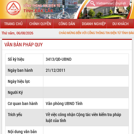
|
Vietnamese
English
TRANG CHỦ
CHÍNH QUYỀN
CÔNG DÂN
DOANH NGHIỆP
DU KHÁCH
Thứ năm, 06/08/2026
CHÀO MỪNG ĐẾN VỚI CỔNG THÔNG TIN ĐIỆN TỬ TỈNH ĐẮK LẮK
VĂN BẢN PHÁP QUY
GIỚI THIỆU
LÃNH ĐẠO UBND TỈNH
Số ký hiệu
3413/QĐ-UBND
TIN TỨC SỰ KIỆN
Ngày ban hành
21/12/2011
SỞ, BAN, NGÀNH
Ngày hiệu lực
Người Ký
UBND CÁC XÃ, PHƯỜNG
Cơ quan ban hành
Văn phòng UBND Tỉnh
THÔNG TIN CHỈ ĐẠO ĐIỀU HÀNH
Trích yếu
Về việc công nhận Cộng tác viên kiểm tra pháp
HỆ THỐNG VĂN BẢN
luật của tỉnh
VĂN BẢN HĐND TỈNH
Nội dung văn bản