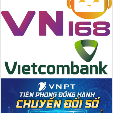
Chương trình “Gặp gỡ hữu nghị –
Friendship Meeting New Year 2026”
Bầu cử Quốc hội và HĐND: Cử tri Đắk
Lắk gửi gắm niềm tin, kỳ vọng vào lá
phiếu
Đắk Lắk sẵn sàng các điều kiện cho
Ngày hội bầu cử đại biểu Quốc hội
khóa XVI và HĐND các cấp nhiệm kỳ
2026-2031
Đảm bảo cuộc bầu cử đại biểu Quốc
hội và đại biểu HĐND các cấp diễn ra
an toàn, hiệu quả, đúng quy định
Thủ tướng Chính phủ Phạm Minh Chính
kiểm tra, chỉ đạo hoàn thành các dự
án cao tốc và thăm khu tái định cư tại
Đắk Lắk
Sôi nổi Hội đua ngựa truyền thống Gò
Thì Thùng mừng Xuân Bính Ngọ 2026
Lãnh đạo tỉnh dâng hương tưởng niệm
tại Đập Đồng Cam đầu Xuân Bính Ngọ