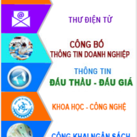
mới
UBND tỉnh họp báo định kỳ tháng 4
năm 2026
Hội thảo khoa học “Giải pháp thúc đẩy
phát triển nền kinh tế xanh tại tỉnh
Đắk Lắk”
Tăng cường giám sát, đôn đốc thực
hiện nhiệm vụ quản lý tài sản công
hàng tuần
Tháo gỡ những vướng mắc, đẩy mạnh
công tác cải cách thủ tục hành chính
tại Trung tâm Phục vụ hành chính
công tỉnh
Đắk Lắk: Tôn vinh 46 giải pháp tại Hội
thi Sáng tạo Kỹ thuật 2024 - 2025
Đắk Lắk rà soát, điều chỉnh Đề án 190
về phát triển nuôi trồng thủy sản
Phó Chủ tịch UBND tỉnh Đắk Lắk
Trương Công Thái kiểm tra thực địa
Dự án cao tốc Khánh Hòa - Buôn Ma
Thuột