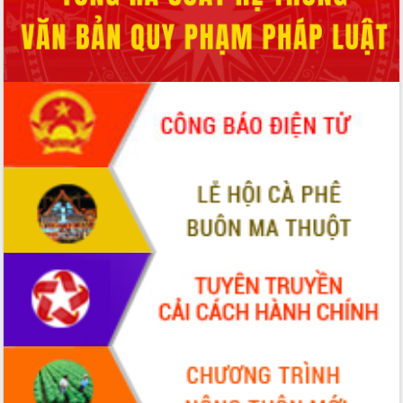
Hội thảo góp ý hồ sơ điều chỉnh quy
hoạch tỉnh Đắk Lắk thời kỳ 2021-2030,
tầm nhìn đến năm 2050
Nâng cao hiệu quả hoạt động của các
doanh nghiệp nhà nước
Hội nghị triển khai kết nối mạng
truyền số liệu chuyên dùng phục vụ cơ
quan Đảng, Nhà nước
Lễ phát động chuỗi hoạt động chung
tay làm sạch môi trường
Xã Ea Kar bước chuyển mình trong
công tác cải cách hành chính mô hình
mới
UBND tỉnh họp báo định kỳ tháng 4
năm 2026
Hội thảo khoa học “Giải pháp thúc đẩy
phát triển nền kinh tế xanh tại tỉnh
Đắk Lắk”
Tăng cường giám sát, đôn đốc thực
hiện nhiệm vụ quản lý tài sản công
hàng tuần