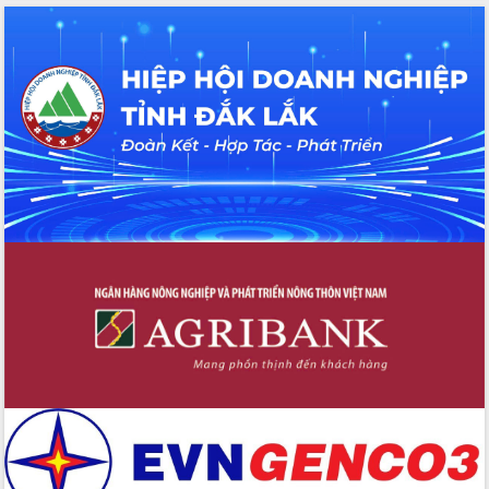
hai con số trong năm 2026
Tổ chức trang trọng Lễ hội Đền thờ
Lương Văn Chánh năm 2026
Phó Bí thư Tỉnh ủy Đắk Lắk Đỗ Hữu
Huy giữ chức Bí thư Đảng ủy Ủy Ban
Nhân dân tỉnh
Bệnh án điện tử thúc đẩy chuyển đổi
số y tế tại Đắk Lắk
Chuyển đổi số thư viện: Mở rộng
không gian tri thức trong thời đại số
Đánh giá, rút kinh nghiệm công tác tổ
chức diễn tập trước ngày bầu cử
Chương trình “Gặp gỡ hữu nghị –
Friendship Meeting New Year 2026”
Bầu cử Quốc hội và HĐND: Cử tri Đắk
Lắk gửi gắm niềm tin, kỳ vọng vào lá
phiếu
Đắk Lắk sẵn sàng các điều kiện cho
Ngày hội bầu cử đại biểu Quốc hội
khóa XVI và HĐND các cấp nhiệm kỳ