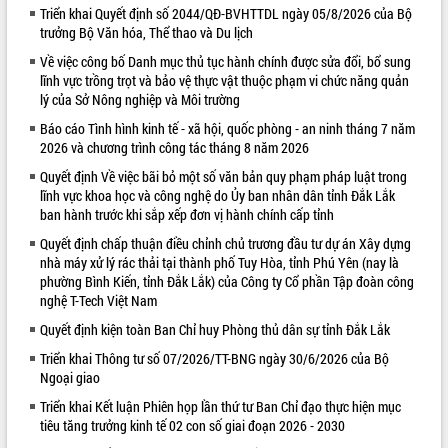
Triển khai Quyết định số 2044/QĐ-BVHTTDL ngày 05/8/2026 của Bộ
phát triển mới
trưởng Bộ Văn hóa, Thể thao và Du lịch
Thường trực HĐND tỉnh Đắk Lắk gặp
Về việc công bố Danh mục thủ tục hành chính được sửa đổi, bổ sung
mặt Đoàn chuyên gia y tế TP. Hồ Chí
lĩnh vực trồng trọt và bảo vệ thực vật thuộc phạm vi chức năng quản
Minh
lý của Sở Nông nghiệp và Môi trường
Lễ truy điệu và an táng hài cốt liệt sĩ
tại Nghĩa trang Liệt sĩ xã Sơn Hòa
Báo cáo Tình hình kinh tế - xã hội, quốc phòng - an ninh tháng 7 năm
2026 và chương trình công tác tháng 8 năm 2026
Bàn giải pháp tháo gỡ khó khăn trong
xuất khẩu sầu riêng và triển khai quy
Quyết định Về việc bãi bỏ một số văn bản quy phạm pháp luật trong
định EUDR
lĩnh vực khoa học và công nghệ do Ủy ban nhân dân tỉnh Đắk Lắk
ban hành trước khi sắp xếp đơn vị hành chính cấp tỉnh
Thứ trưởng Bộ Nông nghiệp và Môi
trường Nguyễn Hoàng Hiệp khảo sát
Quyết định chấp thuận điều chỉnh chủ trương đầu tư dự án Xây dựng
vùng trồng và doanh nghiệp đóng gói
nhà máy xử lý rác thải tại thành phố Tuy Hòa, tỉnh Phú Yên (nay là
sầu riêng tại Đắk Lắk
phường Bình Kiến, tỉnh Đắk Lắk) của Công ty Cổ phần Tập đoàn công
nghệ T-Tech Việt Nam
Trình diễn nghệ thuật chế biến các
món ăn từ sầu riêng
Quyết định kiện toàn Ban Chỉ huy Phòng thủ dân sự tỉnh Đắk Lắk
Đắk Lắk công bố Quy hoạch và xúc
Triển khai Thông tư số 07/2026/TT-BNG ngày 30/6/2026 của Bộ
tiến đầu tư tỉnh
Ngoại giao
Ngành cá ngừ Đắk Lắk chủ động thích
Triển khai Kết luận Phiên họp lần thứ tư Ban Chỉ đạo thực hiện mục
ứng để giữ vững thị trường xuất khẩu
tiêu tăng trưởng kinh tế 02 con số giai đoạn 2026 - 2030
Diễn đàn Kinh tế tư nhân Việt Nam đột