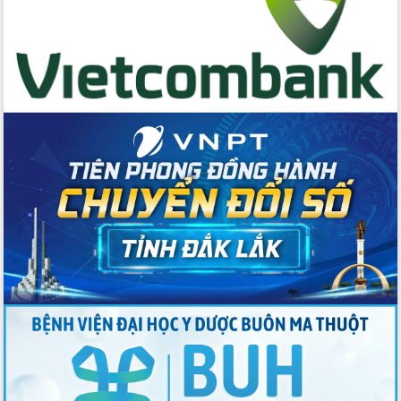
chúc mừng các bệnh viện nhân Ngày
Thầy thuốc Việt Nam
Rộn ràng lễ hội truyền thống Sông
nước Đà Nông lần thứ I năm 2026
Kỳ họp Chuyên đề lần thứ Năm, HĐND
tỉnh Đắk Lắk thông qua các nghị quyết
quan trọng
Thống nhất danh sách giới thiệu ứng
cử đại biểu Quốc hội khoá XVI và đại
biểu HĐND tỉnh Đắk Lắk, nhiệm kỳ
2026-2031
Phát động hai phong trào thi đua quan
trọng trong kỷ nguyên mới
Hội nghị lần thứ tư Ban Chỉ đạo công
tác bầu cử tỉnh Đắk Lắk
Hội nghị Báo cáo viên Trung ương
tháng 01/2026
Phó Thủ tướng Hồ Quốc Dũng đánh giá
cao kết quả Chiến dịch Quang Trung
tại Đắk Lắk