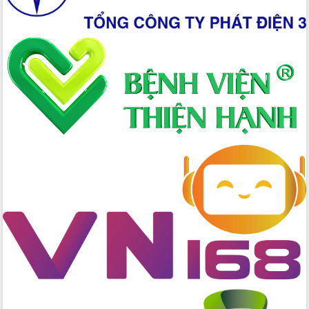
2026-2031
Đảm bảo cuộc bầu cử đại biểu Quốc
hội và đại biểu HĐND các cấp diễn ra
an toàn, hiệu quả, đúng quy định
Thủ tướng Chính phủ Phạm Minh Chính
kiểm tra, chỉ đạo hoàn thành các dự
án cao tốc và thăm khu tái định cư tại
Đắk Lắk
Sôi nổi Hội đua ngựa truyền thống Gò
Thì Thùng mừng Xuân Bính Ngọ 2026
Lãnh đạo tỉnh dâng hương tưởng niệm
tại Đập Đồng Cam đầu Xuân Bính Ngọ
Ngành nông nghiệp phấn đấu tăng
trưởng đạt 5,86% trong năm 2026
UBND tỉnh Đắk Lắk triển khai công tác
quốc phòng, quân sự địa phương năm
2026
Đắk Lắk tập trung toàn lực khắc phục
tồn tại IUU, sẵn sàng làm việc với
Đoàn thanh tra EC
Chủ tịch UBND tỉnh Tạ Anh Tuấn thăm,