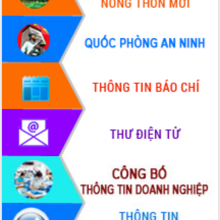
Tháo gỡ những vướng mắc, đẩy mạnh
công tác cải cách thủ tục hành chính
tại Trung tâm Phục vụ hành chính
công tỉnh
Đắk Lắk: Tôn vinh 46 giải pháp tại Hội
thi Sáng tạo Kỹ thuật 2024 - 2025
Đắk Lắk rà soát, điều chỉnh Đề án 190
về phát triển nuôi trồng thủy sản
Phó Chủ tịch UBND tỉnh Đắk Lắk
Trương Công Thái kiểm tra thực địa
Dự án cao tốc Khánh Hòa - Buôn Ma
Thuột
Định vị cà phê Việt Nam như một “di
sản sống” trong dòng chảy toàn cầu
Xây dựng nông thôn mới: Nâng cao đời
sống người dân từ những mô hình thiết
thực
Quyết liệt tháo gỡ vướng mắc, đẩy
nhanh tiến độ các dự án trọng điểm
trong Khu kinh tế Nam Phú Yên