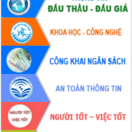
Hòn Yến phát triển du lịch gắn với bảo
tồn biển
Lấy ý kiến điều chỉnh Quy hoạch tỉnh
Đắk Lắk thời kỳ 2021-2030, tầm nhìn
đến năm 2050
Phát động chiến dịch 30 ngày đêm
giải phóng mặt bằng Tuyến đường bộ
ven biển
Đắk Lắk nỗ lực thúc đẩy tăng trưởng
kinh tế từ 10% trở lên trong Quý
II/2026
Đắk Lắk ký kết thỏa thuận hợp tác về
chuyển đổi số giai đoạn 2026 – 2030
với Tập đoàn Bưu chính Viễn thông
Việt Nam
Thứ trưởng Bộ Y tế làm việc với tỉnh
Đắk Lắk về phát triển nhân lực y tế
cho trạm y tế cấp xã
Du lịch Đắk Lắk nâng tầm trải nghiệm
du khách thông qua Hệ thống cơ sở dữ
liệu và Bản đồ số