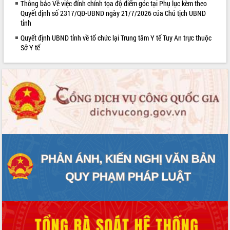
Thông báo Về việc đính chính tọa độ điểm góc tại Phụ lục kèm theo
phá cơ chế - Hợp tác công tư
Quyết định số 2317/QĐ-UBND ngày 21/7/2026 của Chủ tịch UBND
Đề án 06 tạo bước ngoặt đột phá trong
tỉnh
cải cách hành chính tỉnh Đắk Lắk
Quyết định UBND tỉnh về tổ chức lại Trung tâm Y tế Tuy An trực thuộc
Kết nối tour, đẩy mạnh chuyển đổi số
Sở Y tế
để phát triển du lịch Đắk Lắk
Khởi động Dự án Đầu tư xây dựng hạ
tầng kỹ thuật Cụm công nghiệp Tân
Tiến
Gặp mặt các cơ quan báo chí nhân Kỷ
niệm 101 năm Ngày Báo chí Cách
mạng Việt Nam
Đắk Lắk sơ kết 4 năm triển khai thực
hiện Đề án 06 của Chính phủ
Họp báo thông tin về Hội nghị Công bố
Quy hoạch và Xúc tiến đầu tư tỉnh Đắk
Lắk
Khơi thông điểm nghẽn, đẩy nhanh
giải ngân vốn khắc phục thiên tai
HĐND tỉnh thông qua điều chỉnh Quy
hoạch tỉnh thời kỳ 2021-2030