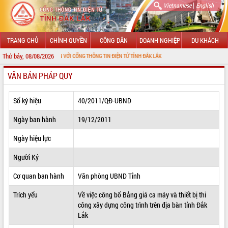
|
Vietnamese
English
TRANG CHỦ
CHÍNH QUYỀN
CÔNG DÂN
DOANH NGHIỆP
DU KHÁCH
Thứ bảy, 08/08/2026
 MỪNG ĐẾN VỚI CỔNG THÔNG TIN ĐIỆN TỬ TỈNH ĐẮK LẮK
VĂN BẢN PHÁP QUY
GIỚI THIỆU
LÃNH ĐẠO UBND TỈNH
Số ký hiệu
40/2011/QĐ-UBND
TIN TỨC SỰ KIỆN
Ngày ban hành
19/12/2011
SỞ, BAN, NGÀNH
Ngày hiệu lực
Người Ký
UBND CÁC XÃ, PHƯỜNG
Cơ quan ban hành
Văn phòng UBND Tỉnh
THÔNG TIN CHỈ ĐẠO ĐIỀU HÀNH
Trích yếu
Về việc công bố Bảng giá ca máy và thiết bị thi
HỆ THỐNG VĂN BẢN
công xây dựng công trình trên địa bàn tỉnh Đắk
Lắk
VĂN BẢN HĐND TỈNH