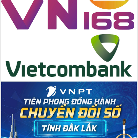
Tập huấn ứng dụng trí tuệ nhân tạo (AI)
trong thương mại điện tử năm 2026
Đoàn đại biểu Quốc hội tỉnh Đắk Lắk
trao đổi thông tin trước Kỳ họp thứ
nhất, Quốc hội khóa XVI
Quyết liệt cải cách hành chính, khơi
thông nguồn lực phát triển
Nâng cao hiệu lực, hiệu quả HĐND
tỉnh thông qua hiện đại hóa hành chính
Xã Ea Phê gắn cải cách hành chính với
chuyển đổi số
Phó Chủ tịch Thường trực UBND tỉnh
Hồ Thị Nguyên Thảo làm việc tại Trung
tâm Phục vụ hành chính công xã Ea
Phê
Xây dựng nền hành chính số đồng
hành cùng nông dân dân, doanh nghiệp
Giai đoạn 2026-2030, Đắk Lắk phấn
đấu có 77% xã đạt chuẩn nông thôn
mới