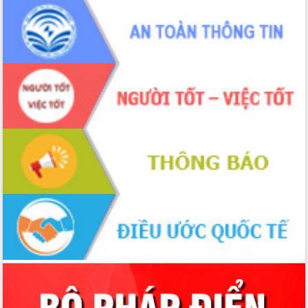
phá cơ chế - Hợp tác công tư
Đề án 06 tạo bước ngoặt đột phá trong
cải cách hành chính tỉnh Đắk Lắk
Kết nối tour, đẩy mạnh chuyển đổi số
để phát triển du lịch Đắk Lắk
Khởi động Dự án Đầu tư xây dựng hạ
tầng kỹ thuật Cụm công nghiệp Tân
Tiến
Gặp mặt các cơ quan báo chí nhân Kỷ
niệm 101 năm Ngày Báo chí Cách
mạng Việt Nam
Đắk Lắk sơ kết 4 năm triển khai thực
hiện Đề án 06 của Chính phủ
Họp báo thông tin về Hội nghị Công bố
Quy hoạch và Xúc tiến đầu tư tỉnh Đắk
Lắk
Khơi thông điểm nghẽn, đẩy nhanh
giải ngân vốn khắc phục thiên tai
HĐND tỉnh thông qua điều chỉnh Quy
hoạch tỉnh thời kỳ 2021-2030