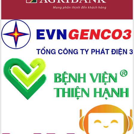
Hòn Yến phát triển du lịch gắn với bảo
tồn biển
Lấy ý kiến điều chỉnh Quy hoạch tỉnh
Đắk Lắk thời kỳ 2021-2030, tầm nhìn
đến năm 2050
Phát động chiến dịch 30 ngày đêm
giải phóng mặt bằng Tuyến đường bộ
ven biển
Đắk Lắk nỗ lực thúc đẩy tăng trưởng
kinh tế từ 10% trở lên trong Quý
II/2026
Đắk Lắk ký kết thỏa thuận hợp tác về
chuyển đổi số giai đoạn 2026 – 2030
với Tập đoàn Bưu chính Viễn thông
Việt Nam
Thứ trưởng Bộ Y tế làm việc với tỉnh
Đắk Lắk về phát triển nhân lực y tế
cho trạm y tế cấp xã
Du lịch Đắk Lắk nâng tầm trải nghiệm
du khách thông qua Hệ thống cơ sở dữ
liệu và Bản đồ số