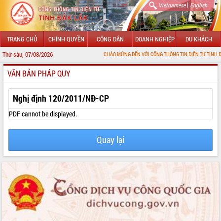
|
Vietnamese
English
TRANG CHỦ
CHÍNH QUYỀN
CÔNG DÂN
DOANH NGHIỆP
DU KHÁCH
Thứ sáu, 07/08/2026
CHÀO MỪNG ĐẾN VỚI CỔNG THÔNG TIN ĐIỆN TỬ TỈNH ĐẮK LẮK
VĂN BẢN PHÁP QUY
GIỚI THIỆU
LÃNH ĐẠO UBND TỈNH
Nghị định 120/2011/NĐ-CP
TIN TỨC SỰ KIỆN
PDF cannot be displayed.
SỞ, BAN, NGÀNH
Quay lại
UBND CÁC XÃ, PHƯỜNG
THÔNG TIN CHỈ ĐẠO ĐIỀU HÀNH
HỆ THỐNG VĂN BẢN
VĂN BẢN HĐND TỈNH