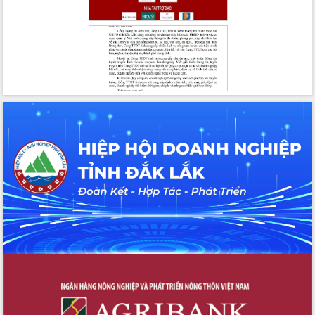
Tháo gỡ những vướng mắc, đẩy mạnh
công tác cải cách thủ tục hành chính
tại Trung tâm Phục vụ hành chính
công tỉnh
Đắk Lắk: Tôn vinh 46 giải pháp tại Hội
thi Sáng tạo Kỹ thuật 2024 - 2025
Đắk Lắk rà soát, điều chỉnh Đề án 190
về phát triển nuôi trồng thủy sản
Phó Chủ tịch UBND tỉnh Đắk Lắk
Trương Công Thái kiểm tra thực địa
Dự án cao tốc Khánh Hòa - Buôn Ma
Thuột
Định vị cà phê Việt Nam như một “di
sản sống” trong dòng chảy toàn cầu
Xây dựng nông thôn mới: Nâng cao đời
sống người dân từ những mô hình thiết
thực
Quyết liệt tháo gỡ vướng mắc, đẩy
nhanh tiến độ các dự án trọng điểm
trong Khu kinh tế Nam Phú Yên