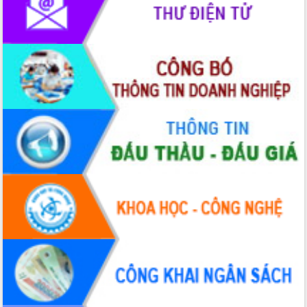
phát triển mới
Thường trực HĐND tỉnh Đắk Lắk gặp
mặt Đoàn chuyên gia y tế TP. Hồ Chí
Minh
Lễ truy điệu và an táng hài cốt liệt sĩ
tại Nghĩa trang Liệt sĩ xã Sơn Hòa
Bàn giải pháp tháo gỡ khó khăn trong
xuất khẩu sầu riêng và triển khai quy
định EUDR
Thứ trưởng Bộ Nông nghiệp và Môi
trường Nguyễn Hoàng Hiệp khảo sát
vùng trồng và doanh nghiệp đóng gói
sầu riêng tại Đắk Lắk
Trình diễn nghệ thuật chế biến các
món ăn từ sầu riêng
Đắk Lắk công bố Quy hoạch và xúc
tiến đầu tư tỉnh
Ngành cá ngừ Đắk Lắk chủ động thích
ứng để giữ vững thị trường xuất khẩu
Diễn đàn Kinh tế tư nhân Việt Nam đột