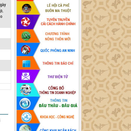
ngày
p,
ao
i