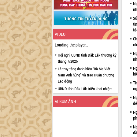
Ng
nh
Sử
tỉ
tá
VIDEO
Ch
ch
Loading the player...
Ng
Hội nghị UBND tỉnh Đắk Lắk thường kỳ
nh
tháng 7/2026
Ng
Lễ truy tặng danh hiệu “Bà Mẹ Việt
hi
Nam Anh hùng” và trao Huân chương
Lao động
Th
ng
UBND tỉnh Đắk Lắk triển khai nhiệm
vụ 6 tháng cuối năm 2026
Ng
ALBUM ẢNH
Kỳ họp thứ Hai, Hội đồng nhân dân
đế
tỉnh khóa XI quyết nghị nhiều nội dung
Ng
quan trọng
ph
Bí thư Tỉnh ủy Lương Nguyễn Minh
Ng
Triết thăm, tặng quà người có công với
đầ
cách mạng