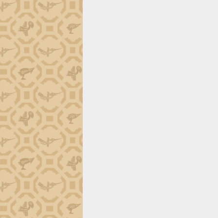
ứng để giữ vững thị trường xuất khẩu
Diễn đàn Kinh tế tư nhân Việt Nam đột
phá cơ chế - Hợp tác công tư
Đề án 06 tạo bước ngoặt đột phá trong
cải cách hành chính tỉnh Đắk Lắk
Kết nối tour, đẩy mạnh chuyển đổi số
để phát triển du lịch Đắk Lắk
Khởi động Dự án Đầu tư xây dựng hạ
tầng kỹ thuật Cụm công nghiệp Tân
Tiến
Gặp mặt các cơ quan báo chí nhân Kỷ
niệm 101 năm Ngày Báo chí Cách
mạng Việt Nam
Đắk Lắk sơ kết 4 năm triển khai thực
hiện Đề án 06 của Chính phủ
Họp báo thông tin về Hội nghị Công bố
Quy hoạch và Xúc tiến đầu tư tỉnh Đắk
Lắk
Khơi thông điểm nghẽn, đẩy nhanh
giải ngân vốn khắc phục thiên tai