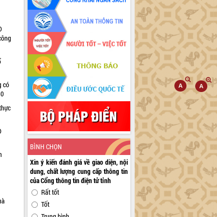
D
 công
ổ
g có
30
thực
D
BÌNH CHỌN
n
Xin ý kiến đánh giá về giao diện, nội
dung, chất lượng cung cấp thông tin
của Cổng thông tin điện tử tỉnh
Rất tốt
hà
Tốt
Trung bình