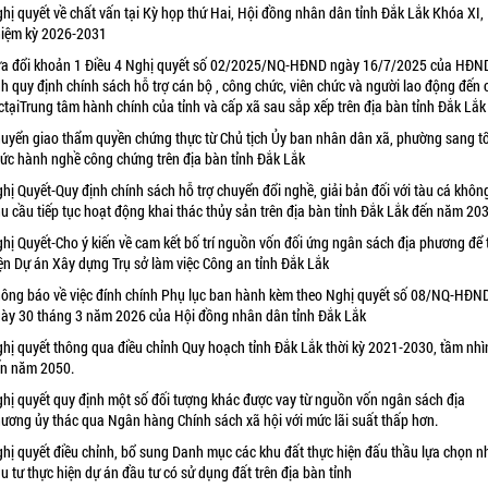
hị quyết về chất vấn tại Kỳ họp thứ Hai, Hội đồng nhân dân tỉnh Đắk Lắk Khóa XI,
iệm kỳ 2026-2031
a đổi khoản 1 Điều 4 Nghị quyết số 02/2025/NQ-HĐND ngày 16/7/2025 của HĐN
nh quy định chính sách hỗ trợ cán bộ , công chức, viên chức và người lao động đến
ctạiTrung tâm hành chính của tỉnh và cấp xã sau sắp xếp trên địa bàn tỉnh Đắk Lắk
uyển giao thẩm quyền chứng thực từ Chủ tịch Ủy ban nhân dân xã, phường sang t
ức hành nghề công chứng trên địa bàn tỉnh Đắk Lắk
hị Quyết-Quy định chính sách hỗ trợ chuyển đổi nghề, giải bản đối với tàu cá khôn
u cầu tiếp tục hoạt động khai thác thủy sản trên địa bàn tỉnh Đắk Lắk đến năm 20
hị Quyết-Cho ý kiến về cam kết bố trí nguồn vốn đối ứng ngân sách địa phương để 
ện Dự án Xây dựng Trụ sở làm việc Công an tỉnh Đắk Lắk
ông báo về việc đính chính Phụ lục ban hành kèm theo Nghị quyết số 08/NQ-HĐN
ày 30 tháng 3 năm 2026 của Hội đồng nhân dân tỉnh Đắk Lắk
hị quyết thông qua điều chỉnh Quy hoạch tỉnh Đắk Lắk thời kỳ 2021-2030, tầm nhì
n năm 2050.
hị quyết quy định một số đối tượng khác được vay từ nguồn vốn ngân sách địa
ương ủy thác qua Ngân hàng Chính sách xã hội với mức lãi suất thấp hơn.
hị quyết điều chỉnh, bổ sung Danh mục các khu đất thực hiện đấu thầu lựa chọn n
u tư thực hiện dự án đầu tư có sử dụng đất trên địa bàn tỉnh