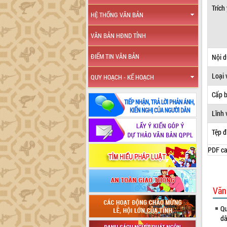
Trích
HỆ THỐNG VĂN BẢN
VĂN BẢN HĐND TỈNH
ĐIỂM TIN VĂN BẢN
Nội 
Loại 
QUY HOẠCH - KẾ HOẠCH
Cấp 
Lĩnh 
Tệp đ
PDF ca
Văn
Qu
dâ