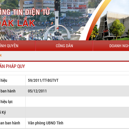
ÍNH QUYỀN
CÔNG DÂN
DOANH NGH
ẢN PHÁP QUY
 hiệu
59/2011/TT-BGTVT
 ban hành
05/12/2011
hiệu lực
i Ký
uan ban hành
Văn phòng UBND Tỉnh