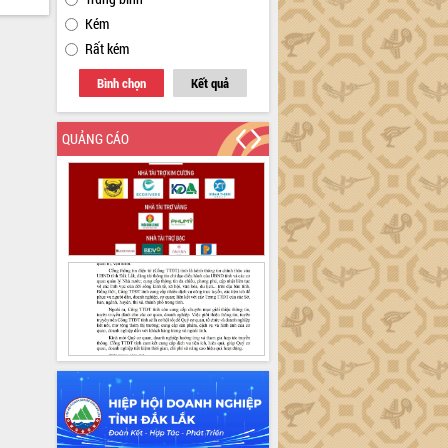
Kém
Rất kém
Bình chọn
Kết quả
QUẢNG CÁO