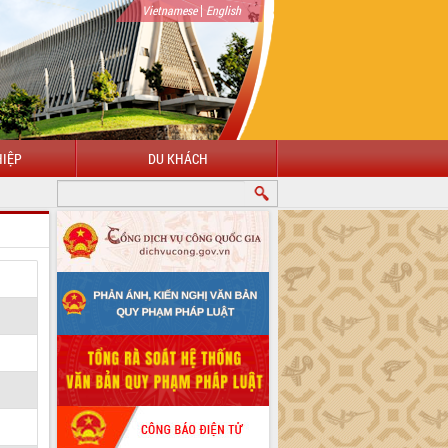
|
Vietnamese
English
IỆP
DU KHÁCH