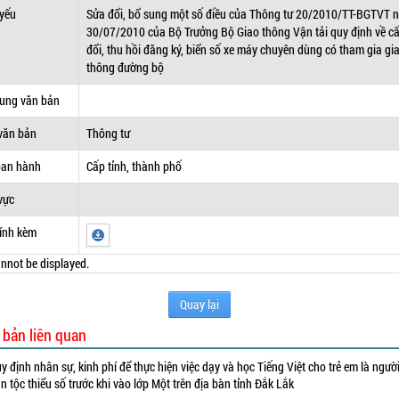
 yếu
Sửa đổi, bổ sung một số điều của Thông tư 20/2010/TT-BGTVT 
30/07/2010 của Bộ Trưởng Bộ Giao thông Vận tải quy định về cấ
đổi, thu hồi đăng ký, biển số xe máy chuyên dùng có tham gia gi
thông đường bộ
dung văn bản
văn bản
Thông tư
ban hành
Cấp tỉnh, thành phố
vực
ính kèm
nnot be displayed.
Quay lại
 bản liên quan
y định nhân sự, kinh phí để thực hiện việc dạy và học Tiếng Việt cho trẻ em là ngườ
n tộc thiểu số trước khi vào lớp Một trên địa bàn tỉnh Đắk Lắk