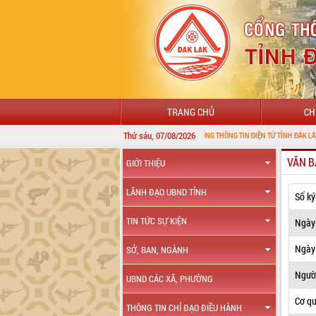
TRANG CHỦ
CH
Thứ sáu, 07/08/2026
CHÀO MỪNG ĐẾN VỚI CỔNG THÔNG TIN ĐIỆN TỬ TỈNH ĐẮK LẮK
VĂN B
GIỚI THIỆU
LÃNH ĐẠO UBND TỈNH
Số ký
TIN TỨC SỰ KIỆN
Ngày
Ngày 
SỞ, BAN, NGÀNH
Ngườ
UBND CÁC XÃ, PHƯỜNG
Cơ q
THÔNG TIN CHỈ ĐẠO ĐIỀU HÀNH