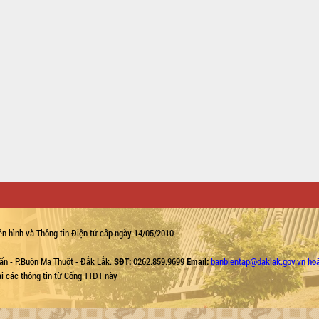
n hình và Thông tin Điện tử cấp ngày 14/05/2010
ẩn - P.Buôn Ma Thuột - Đắk Lắk.
SĐT:
0262.859.9699
Email:
banbientap@daklak.gov.vn ho
lại các thông tin từ Cổng TTĐT này