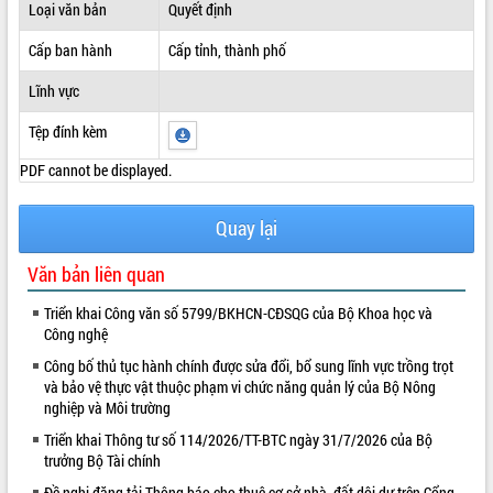
Loại văn bản
Quyết định
ĐIỂM TIN VĂN BẢN
Cấp ban hành
Cấp tỉnh, thành phố
QUY HOẠCH - KẾ HOẠCH
Lĩnh vực
Tệp đính kèm
PDF cannot be displayed.
Quay lại
Văn bản liên quan
Triển khai Công văn số 5799/BKHCN-CĐSQG của Bộ Khoa học và
Công nghệ
Công bố thủ tục hành chính được sửa đổi, bổ sung lĩnh vực trồng trọt
và bảo vệ thực vật thuộc phạm vi chức năng quản lý của Bộ Nông
nghiệp và Môi trường
Triển khai Thông tư số 114/2026/TT-BTC ngày 31/7/2026 của Bộ
trưởng Bộ Tài chính
Đề nghị đăng tải Thông báo cho thuê cơ sở nhà, đất dôi dư trên Cổng