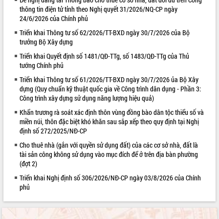
thông tin điện tử tỉnh theo Nghị quyết 31/2026/NQ-CP ngày
VIDEO
24/6/2026 của Chính phủ
Không có file video nào để phát.
Triển khai Thông tư số 62/2026/TT-BXD ngày 30/7/2026 của Bộ
trưởng Bộ Xây dựng
ALBUM ẢNH
Triển khai Quyết định số 1481/QĐ-TTg, số 1483/QĐ-TTg của Thủ
tướng Chính phủ
Triển khai Thông tư số 61/2026/TT-BXD ngày 30/7/2026 ủa Bộ Xây
dựng (Quy chuẩn kỹ thuật quốc gia về Công trình dân dụng - Phần 3:
Công trình xây dựng sử dụng năng lượng hiệu quả)
Khẩn trương rà soát xác định thôn vùng đồng bào dân tộc thiểu số và
miền núi, thôn đặc biệt khó khăn sau sắp xếp theo quy định tại Nghị
định số 272/2025/NĐ-CP
Cho thuê nhà (gắn với quyền sử dụng đất) của các cơ sở nhà, đất là
LIÊN KẾT WEB
tài sản công không sử dụng vào mục đích để ở trên địa bàn phường
(đợt 2)
Triển khai Nghị định số 306/2026/NĐ-CP ngày 03/8/2026 của Chính
phủ