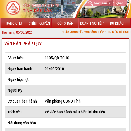
|
Vietnamese
English
TRANG CHỦ
CHÍNH QUYỀN
CÔNG DÂN
DOANH NGHIỆP
DU KHÁCH
Thứ năm, 06/08/2026
CHÀO MỪNG ĐẾN VỚI CỔNG THÔNG TIN ĐIỆN TỬ TỈNH ĐẮK LẮK
VĂN BẢN PHÁP QUY
GIỚI THIỆU
LÃNH ĐẠO UBND TỈNH
Số ký hiệu
1105/QĐ-TCHQ
TIN TỨC SỰ KIỆN
Ngày ban hành
01/06/2010
SỞ, BAN, NGÀNH
Ngày hiệu lực
Người Ký
UBND CÁC XÃ, PHƯỜNG
Cơ quan ban hành
Văn phòng UBND Tỉnh
THÔNG TIN CHỈ ĐẠO ĐIỀU HÀNH
Trích yếu
Về việc ban hành mẫu biên lai thu tiền
HỆ THỐNG VĂN BẢN
Nội dung văn bản
VĂN BẢN HĐND TỈNH