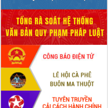
hiện Đề án 06 của Chính phủ
Họp báo thông tin về Hội nghị Công bố
Quy hoạch và Xúc tiến đầu tư tỉnh Đắk
Lắk
Khơi thông điểm nghẽn, đẩy nhanh
giải ngân vốn khắc phục thiên tai
HĐND tỉnh thông qua điều chỉnh Quy
hoạch tỉnh thời kỳ 2021-2030
Hội thảo góp ý hồ sơ điều chỉnh quy
hoạch tỉnh Đắk Lắk thời kỳ 2021-2030,
tầm nhìn đến năm 2050
Nâng cao hiệu quả hoạt động của các
doanh nghiệp nhà nước
Hội nghị triển khai kết nối mạng
truyền số liệu chuyên dùng phục vụ cơ
quan Đảng, Nhà nước
Lễ phát động chuỗi hoạt động chung
tay làm sạch môi trường
Xã Ea Kar bước chuyển mình trong
công tác cải cách hành chính mô hình
mới