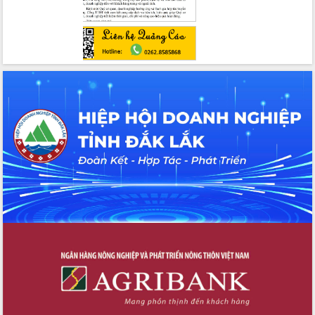
Tập huấn nâng cao năng lực triển khai
chuyển đổi số cho cán bộ, công chức
cấp xã
Đắk Lắk phát động hưởng ứng Ngày
Quyền của người tiêu dùng Việt Nam
2026
Đẩy mạnh cải cách hành chính, quyết
tâm đạt được mục tiêu tăng trưởng
hai con số trong năm 2026
Tổ chức trang trọng Lễ hội Đền thờ
Lương Văn Chánh năm 2026
Phó Bí thư Tỉnh ủy Đắk Lắk Đỗ Hữu
Huy giữ chức Bí thư Đảng ủy Ủy Ban
Nhân dân tỉnh
Bệnh án điện tử thúc đẩy chuyển đổi
số y tế tại Đắk Lắk
Chuyển đổi số thư viện: Mở rộng
không gian tri thức trong thời đại số
Đánh giá, rút kinh nghiệm công tác tổ
chức diễn tập trước ngày bầu cử