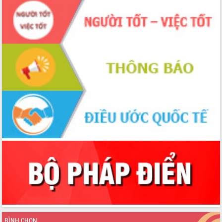
với Tập đoàn Bưu chính Viễn thông
Việt Nam
Thứ trưởng Bộ Y tế làm việc với tỉnh
Đắk Lắk về phát triển nhân lực y tế
cho trạm y tế cấp xã
Du lịch Đắk Lắk nâng tầm trải nghiệm
du khách thông qua Hệ thống cơ sở dữ
liệu và Bản đồ số
Tập huấn ứng dụng trí tuệ nhân tạo (AI)
trong thương mại điện tử năm 2026
Đoàn đại biểu Quốc hội tỉnh Đắk Lắk
trao đổi thông tin trước Kỳ họp thứ
nhất, Quốc hội khóa XVI
Quyết liệt cải cách hành chính, khơi
thông nguồn lực phát triển
Nâng cao hiệu lực, hiệu quả HĐND
tỉnh thông qua hiện đại hóa hành chính
Xã Ea Phê gắn cải cách hành chính với
chuyển đổi số
Phó Chủ tịch Thường trực UBND tỉnh
BÌNH CHỌN