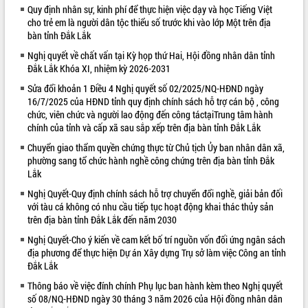
Quy định nhân sự, kinh phí để thực hiện việc dạy và học Tiếng Việt
Kỳ họp thứ Hai, Hội đồng nhân dân
cho trẻ em là người dân tộc thiểu số trước khi vào lớp Một trên địa
tỉnh khóa XI quyết nghị nhiều nội dung
bàn tỉnh Đắk Lắk
quan trọng
Nghị quyết về chất vấn tại Kỳ họp thứ Hai, Hội đồng nhân dân tỉnh
Bí thư Tỉnh ủy Lương Nguyễn Minh
Đắk Lắk Khóa XI, nhiệm kỳ 2026-2031
Triết thăm, tặng quà người có công với
cách mạng
Sửa đổi khoản 1 Điều 4 Nghị quyết số 02/2025/NQ-HĐND ngày
LIÊN KẾT WEB
16/7/2025 của HĐND tỉnh quy định chính sách hỗ trợ cán bộ , công
Rà soát, hoàn thiện hệ thống thiết chế
chức, viên chức và người lao động đến công táctạiTrung tâm hành
văn hóa, thể thao đáp ứng yêu cầu
chính của tỉnh và cấp xã sau sắp xếp trên địa bàn tỉnh Đắk Lắk
phát triển mới
Chuyển giao thẩm quyền chứng thực từ Chủ tịch Ủy ban nhân dân xã,
Thường trực HĐND tỉnh Đắk Lắk gặp
phường sang tổ chức hành nghề công chứng trên địa bàn tỉnh Đắk
mặt Đoàn chuyên gia y tế TP. Hồ Chí
Lắk
Minh
Nghị Quyết-Quy định chính sách hỗ trợ chuyển đổi nghề, giải bản đối
Lễ truy điệu và an táng hài cốt liệt sĩ
với tàu cá không có nhu cầu tiếp tục hoạt động khai thác thủy sản
tại Nghĩa trang Liệt sĩ xã Sơn Hòa
trên địa bàn tỉnh Đắk Lắk đến năm 2030
Bàn giải pháp tháo gỡ khó khăn trong
xuất khẩu sầu riêng và triển khai quy
Nghị Quyết-Cho ý kiến về cam kết bố trí nguồn vốn đối ứng ngân sách
địa phương để thực hiện Dự án Xây dựng Trụ sở làm việc Công an tỉnh
định EUDR
Đắk Lắk
Thứ trưởng Bộ Nông nghiệp và Môi
trường Nguyễn Hoàng Hiệp khảo sát
Thông báo về việc đính chính Phụ lục ban hành kèm theo Nghị quyết
vùng trồng và doanh nghiệp đóng gói
số 08/NQ-HĐND ngày 30 tháng 3 năm 2026 của Hội đồng nhân dân