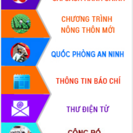
UBND tỉnh họp báo định kỳ tháng 4
năm 2026
Hội thảo khoa học “Giải pháp thúc đẩy
phát triển nền kinh tế xanh tại tỉnh
Đắk Lắk”
Tăng cường giám sát, đôn đốc thực
hiện nhiệm vụ quản lý tài sản công
hàng tuần
Tháo gỡ những vướng mắc, đẩy mạnh
công tác cải cách thủ tục hành chính
tại Trung tâm Phục vụ hành chính
công tỉnh
Đắk Lắk: Tôn vinh 46 giải pháp tại Hội
thi Sáng tạo Kỹ thuật 2024 - 2025
Đắk Lắk rà soát, điều chỉnh Đề án 190
về phát triển nuôi trồng thủy sản
Phó Chủ tịch UBND tỉnh Đắk Lắk
Trương Công Thái kiểm tra thực địa
Dự án cao tốc Khánh Hòa - Buôn Ma
Thuột