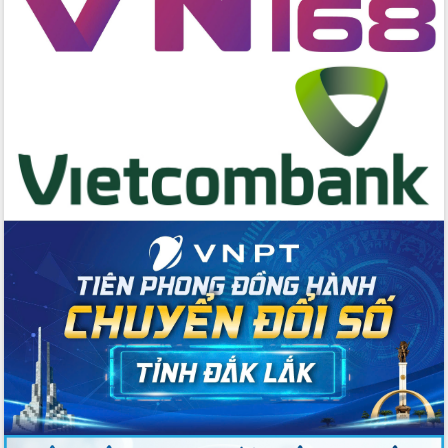
trưởng đạt 5,86% trong năm 2026
UBND tỉnh Đắk Lắk triển khai công tác
quốc phòng, quân sự địa phương năm
2026
Đắk Lắk tập trung toàn lực khắc phục
tồn tại IUU, sẵn sàng làm việc với
Đoàn thanh tra EC
Chủ tịch UBND tỉnh Tạ Anh Tuấn thăm,
chúc mừng các bệnh viện nhân Ngày
Thầy thuốc Việt Nam
Rộn ràng lễ hội truyền thống Sông
nước Đà Nông lần thứ I năm 2026
Kỳ họp Chuyên đề lần thứ Năm, HĐND
tỉnh Đắk Lắk thông qua các nghị quyết
quan trọng
Thống nhất danh sách giới thiệu ứng
cử đại biểu Quốc hội khoá XVI và đại
biểu HĐND tỉnh Đắk Lắk, nhiệm kỳ
2026-2031
Phát động hai phong trào thi đua quan