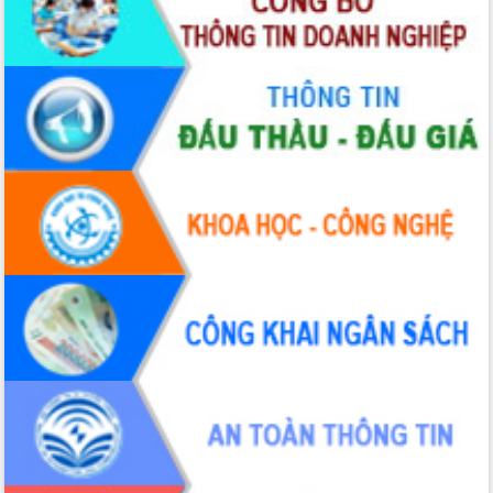
Định vị cà phê Việt Nam như một “di
sản sống” trong dòng chảy toàn cầu
Xây dựng nông thôn mới: Nâng cao đời
sống người dân từ những mô hình thiết
thực
Quyết liệt tháo gỡ vướng mắc, đẩy
nhanh tiến độ các dự án trọng điểm
trong Khu kinh tế Nam Phú Yên
Hòn Yến phát triển du lịch gắn với bảo
tồn biển
Lấy ý kiến điều chỉnh Quy hoạch tỉnh
Đắk Lắk thời kỳ 2021-2030, tầm nhìn
đến năm 2050
Phát động chiến dịch 30 ngày đêm
giải phóng mặt bằng Tuyến đường bộ
ven biển
Đắk Lắk nỗ lực thúc đẩy tăng trưởng
kinh tế từ 10% trở lên trong Quý
II/2026
Đắk Lắk ký kết thỏa thuận hợp tác về
chuyển đổi số giai đoạn 2026 – 2030