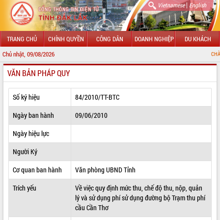
|
Vietnamese
English
TRANG CHỦ
CHÍNH QUYỀN
CÔNG DÂN
DOANH NGHIỆP
DU KHÁCH
Chủ nhật, 09/08/2026
CHÀO MỪNG ĐẾN VỚ
VĂN BẢN PHÁP QUY
GIỚI THIỆU
LÃNH ĐẠO UBND TỈNH
Số ký hiệu
84/2010/TT-BTC
TIN TỨC SỰ KIỆN
Ngày ban hành
09/06/2010
SỞ, BAN, NGÀNH
Ngày hiệu lực
Người Ký
UBND CÁC XÃ, PHƯỜNG
Cơ quan ban hành
Văn phòng UBND Tỉnh
THÔNG TIN CHỈ ĐẠO ĐIỀU HÀNH
Trích yếu
Về việc quy định mức thu, chế độ thu, nộp, quản
HỆ THỐNG VĂN BẢN
lý và sử dụng phí sử dụng đường bộ Trạm thu phí
cầu Cần Thơ
VĂN BẢN HĐND TỈNH