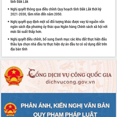
sầu riêng tại Đắk Lắk
tỉnh Đắk Lắk
Trình diễn nghệ thuật chế biến các
Nghị quyết thông qua điều chỉnh Quy hoạch tỉnh Đắk Lắk thời kỳ
món ăn từ sầu riêng
2021-2030, tầm nhìn đến năm 2050.
Đắk Lắk công bố Quy hoạch và xúc
Nghị quyết quy định một số đối tượng khác được vay từ nguồn vốn
tiến đầu tư tỉnh
ngân sách địa phương ủy thác qua Ngân hàng Chính sách xã hội với
Ngành cá ngừ Đắk Lắk chủ động thích
mức lãi suất thấp hơn.
ứng để giữ vững thị trường xuất khẩu
Nghị quyết điều chỉnh, bổ sung Danh mục các khu đất thực hiện đấu
Diễn đàn Kinh tế tư nhân Việt Nam đột
thầu lựa chọn nhà đầu tư thực hiện dự án đầu tư có sử dụng đất trên
phá cơ chế - Hợp tác công tư
địa bàn tỉnh
Đề án 06 tạo bước ngoặt đột phá trong
cải cách hành chính tỉnh Đắk Lắk
Kết nối tour, đẩy mạnh chuyển đổi số
để phát triển du lịch Đắk Lắk
Khởi động Dự án Đầu tư xây dựng hạ
tầng kỹ thuật Cụm công nghiệp Tân
Tiến
Gặp mặt các cơ quan báo chí nhân Kỷ
niệm 101 năm Ngày Báo chí Cách
mạng Việt Nam
Đắk Lắk sơ kết 4 năm triển khai thực