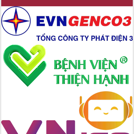
Chương trình “Gặp gỡ hữu nghị –
Friendship Meeting New Year 2026”
Bầu cử Quốc hội và HĐND: Cử tri Đắk
Lắk gửi gắm niềm tin, kỳ vọng vào lá
phiếu
Đắk Lắk sẵn sàng các điều kiện cho
Ngày hội bầu cử đại biểu Quốc hội
khóa XVI và HĐND các cấp nhiệm kỳ
2026-2031
Đảm bảo cuộc bầu cử đại biểu Quốc
hội và đại biểu HĐND các cấp diễn ra
an toàn, hiệu quả, đúng quy định
Thủ tướng Chính phủ Phạm Minh Chính
kiểm tra, chỉ đạo hoàn thành các dự
án cao tốc và thăm khu tái định cư tại
Đắk Lắk
Sôi nổi Hội đua ngựa truyền thống Gò
Thì Thùng mừng Xuân Bính Ngọ 2026
Lãnh đạo tỉnh dâng hương tưởng niệm
tại Đập Đồng Cam đầu Xuân Bính Ngọ
Ngành nông nghiệp phấn đấu tăng