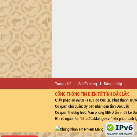
Trang chủ
Sơ đồ cổng
Đăng nhập
CỔNG THÔNG TIN ĐIỆN TỬ TỈNH ĐẮK LẮK
Giấy phép số 99/GP-TTĐT do Cục QL Phát thanh Truyề
Cơ quan chủ quản: Ủy ban nhân dân tỉnh Đắk Lắk
Cơ quan thường trực: Văn phòng UBND tỉnh - 09 Lê Du
Ghi rõ nguồn tin "http://daklak.gov.vn" khi phát hành 