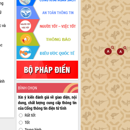
ờng
g
c và
ác
a
inh
BÌNH CHỌN
Xin ý kiến đánh giá về giao diện, nội
dung, chất lượng cung cấp thông tin
của Cổng thông tin điện tử tỉnh
Rất tốt
Tốt
Trung bình