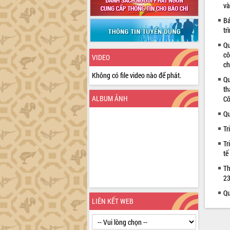
và
Bá
tr
Qu
cô
VIDEO
ch
Không có file video nào để phát.
Qu
th
ALBUM ẢNH
Cô
Qu
Tr
Tr
tế
Th
23
Qu
LIÊN KẾT WEB