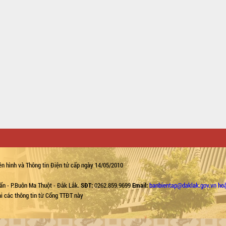
n hình và Thông tin Điện tử cấp ngày 14/05/2010
ẩn - P.Buôn Ma Thuột - Đắk Lắk.
SĐT:
0262.859.9699
Email:
banbientap@daklak.gov.vn ho
lại các thông tin từ Cổng TTĐT này