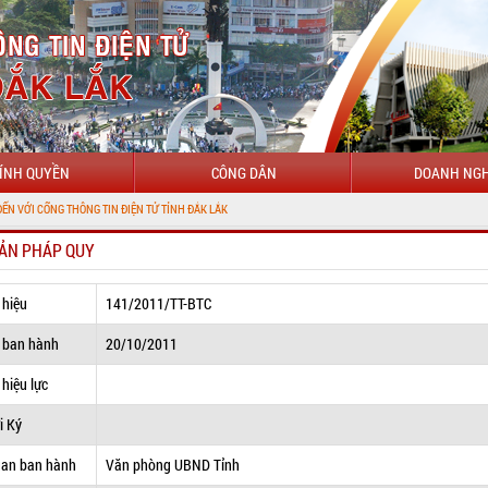
ÍNH QUYỀN
CÔNG DÂN
DOANH NGH
ÔNG TIN ĐIỆN TỬ TỈNH ĐẮK LẮK
ẢN PHÁP QUY
 hiệu
141/2011/TT-BTC
 ban hành
20/10/2011
hiệu lực
i Ký
uan ban hành
Văn phòng UBND Tỉnh