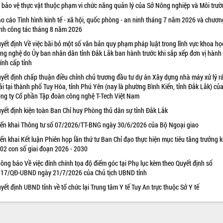
 bảo vệ thực vật thuộc phạm vi chức năng quản lý của Sở Nông nghiệp và Môi trư
o cáo Tình hình kinh tế - xã hội, quốc phòng - an ninh tháng 7 năm 2026 và chươn
ình công tác tháng 8 năm 2026
yết định Về việc bãi bỏ một số văn bản quy phạm pháp luật trong lĩnh vực khoa họ
ng nghệ do Ủy ban nhân dân tỉnh Đắk Lắk ban hành trước khi sắp xếp đơn vị hành
ính cấp tỉnh
yết định chấp thuận điều chỉnh chủ trương đầu tư dự án Xây dựng nhà máy xử lý r
ải tại thành phố Tuy Hòa, tỉnh Phú Yên (nay là phường Bình Kiến, tỉnh Đắk Lắk) củ
ng ty Cổ phần Tập đoàn công nghệ T-Tech Việt Nam
yết định kiện toàn Ban Chỉ huy Phòng thủ dân sự tỉnh Đắk Lắk
iển khai Thông tư số 07/2026/TT-BNG ngày 30/6/2026 của Bộ Ngoại giao
iển khai Kết luận Phiên họp lần thứ tư Ban Chỉ đạo thực hiện mục tiêu tăng trưởng k
 02 con số giai đoạn 2026 - 2030
ông báo Về việc đính chính tọa độ điểm góc tại Phụ lục kèm theo Quyết định số
17/QĐ-UBND ngày 21/7/2026 của Chủ tịch UBND tỉnh
yết định UBND tỉnh về tổ chức lại Trung tâm Y tế Tuy An trực thuộc Sở Y tế