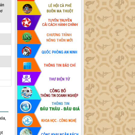
cán
cơ
hóa,
ọt