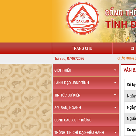
TRANG CHỦ
CH
Thứ sáu, 07/08/2026
CHÀO MỪNG ĐẾN VỚI CỔNG TH
VĂN B
GIỚI THIỆU
LÃNH ĐẠO UBND TỈNH
Số ký
TIN TỨC SỰ KIỆN
Ngày
Ngày 
SỞ, BAN, NGÀNH
Ngườ
UBND CÁC XÃ, PHƯỜNG
Cơ q
THÔNG TIN CHỈ ĐẠO ĐIỀU HÀNH