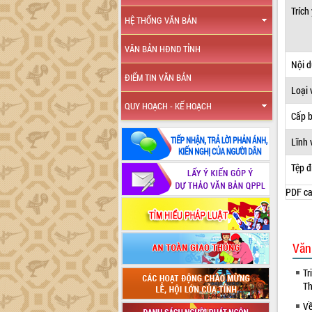
Trích
HỆ THỐNG VĂN BẢN
VĂN BẢN HĐND TỈNH
Nội 
ĐIỂM TIN VĂN BẢN
Loại 
QUY HOẠCH - KẾ HOẠCH
Cấp 
Lĩnh 
Tệp đ
PDF ca
Văn
Tr
Th
Về