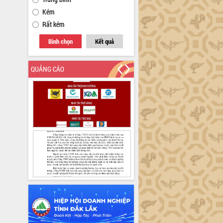
Kém
Rất kém
Bình chọn
Kết quả
QUẢNG CÁO