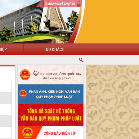
|
Vietnamese
English
IỆP
DU KHÁCH