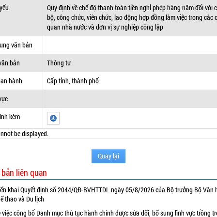
 yếu
Quy định về chế độ thanh toán tiền nghỉ phép hàng năm đối với 
bộ, công chức, viên chức, lao động hợp đồng làm việc trong các 
quan nhà nước và đơn vị sự nghiệp công lập
dung văn bản
văn bản
Thông tư
ban hành
Cấp tỉnh, thành phố
vực
ính kèm
nnot be displayed.
Quay lại
 bản liên quan
iển khai Quyết định số 2044/QĐ-BVHTTDL ngày 05/8/2026 của Bộ trưởng Bộ Văn 
ể thao và Du lịch
 việc công bố Danh mục thủ tục hành chính được sửa đổi, bổ sung lĩnh vực trồng tr