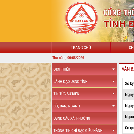
TRANG CHỦ
CH
Thứ năm, 06/08/2026
VĂN B
GIỚI THIỆU
LÃNH ĐẠO UBND TỈNH
Số ký
TIN TỨC SỰ KIỆN
Ngày
Ngày 
SỞ, BAN, NGÀNH
Ngườ
UBND CÁC XÃ, PHƯỜNG
Cơ q
THÔNG TIN CHỈ ĐẠO ĐIỀU HÀNH