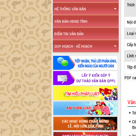
Trích
HỆ THỐNG VĂN BẢN
VĂN BẢN HĐND TỈNH
Nội 
Loại 
ĐIỂM TIN VĂN BẢN
Cấp 
QUY HOẠCH - KẾ HOẠCH
Lĩnh 
Tệp đ
PDF ca
Văn
Tr
Cô
th