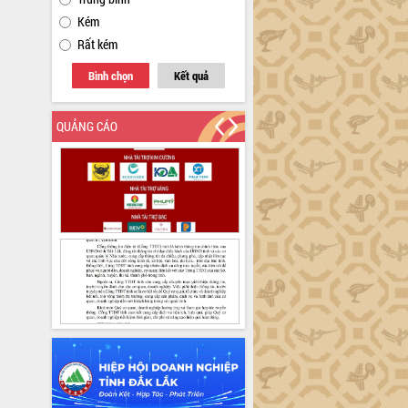
Kém
Rất kém
Bình chọn
Kết quả
QUẢNG CÁO