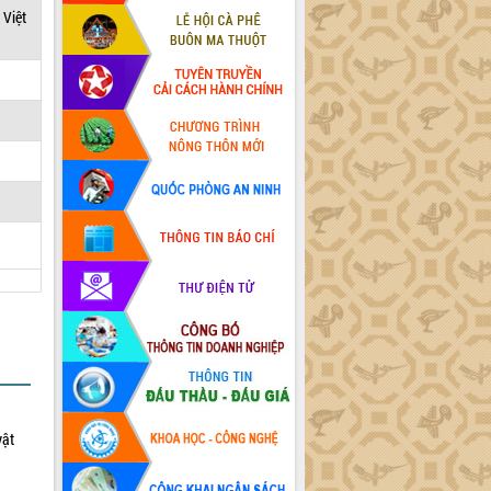
 Việt
vật