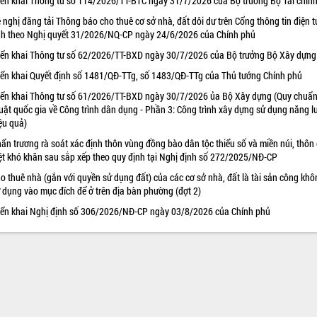
iển khai Thông tư số 114/2026/TT-BTC ngày 31/7/2026 của Bộ trưởng Bộ Tài chín
 nghị đăng tải Thông báo cho thuê cơ sở nhà, đất dôi dư trên Cổng thông tin điện t
nh theo Nghị quyết 31/2026/NQ-CP ngày 24/6/2026 của Chính phủ
iển khai Thông tư số 62/2026/TT-BXD ngày 30/7/2026 của Bộ trưởng Bộ Xây dựng
iển khai Quyết định số 1481/QĐ-TTg, số 1483/QĐ-TTg của Thủ tướng Chính phủ
iển khai Thông tư số 61/2026/TT-BXD ngày 30/7/2026 ủa Bộ Xây dựng (Quy chuẩn
uật quốc gia về Công trình dân dụng - Phần 3: Công trình xây dựng sử dụng năng 
ệu quả)
ẩn trương rà soát xác định thôn vùng đồng bào dân tộc thiểu số và miền núi, thôn
ệt khó khăn sau sắp xếp theo quy định tại Nghị định số 272/2025/NĐ-CP
o thuê nhà (gắn với quyền sử dụng đất) của các cơ sở nhà, đất là tài sản công khô
 dụng vào mục đích để ở trên địa bàn phường (đợt 2)
iển khai Nghị định số 306/2026/NĐ-CP ngày 03/8/2026 của Chính phủ