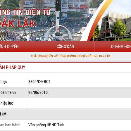
ÍNH QUYỀN
CÔNG DÂN
DOANH NGH
CHÀO MỪNG ĐẾN VỚI CỔNG THÔNG TIN ĐIỆN TỬ TỈNH ĐẮK LẮK
ẢN PHÁP QUY
 hiệu
3399/QĐ-BCT
 ban hành
28/06/2010
hiệu lực
i Ký
uan ban hành
Văn phòng UBND Tỉnh