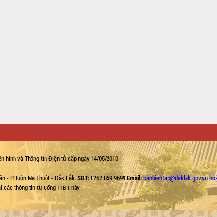
n hình và Thông tin Điện tử cấp ngày 14/05/2010
ẩn - P.Buôn Ma Thuột - Đắk Lắk.
SĐT:
0262.859.9699
Email:
banbientap@daklak.gov.vn ho
lại các thông tin từ Cổng TTĐT này