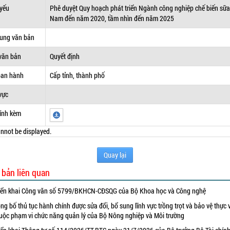
 yếu
Phê duyệt Quy hoạch phát triển Ngành công nghiệp chế biến sữa
Nam đến năm 2020, tầm nhìn đến năm 2025
dung văn bản
văn bản
Quyết định
ban hành
Cấp tỉnh, thành phố
vực
ính kèm
nnot be displayed.
Quay lại
 bản liên quan
iển khai Công văn số 5799/BKHCN-CĐSQG của Bộ Khoa học và Công nghệ
ng bố thủ tục hành chính được sửa đổi, bổ sung lĩnh vực trồng trọt và bảo vệ thực 
uộc phạm vi chức năng quản lý của Bộ Nông nghiệp và Môi trường