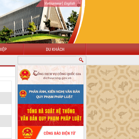
|
Vietnamese
English
IỆP
DU KHÁCH