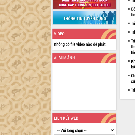
Tr
Đề
tỉ
Tr
Tr
VIDEO
Tr
Không có file video nào để phát.
th
hi
ALBUM ẢNH
Kh
bi
Ch
sử
Tr
LIÊN KẾT WEB