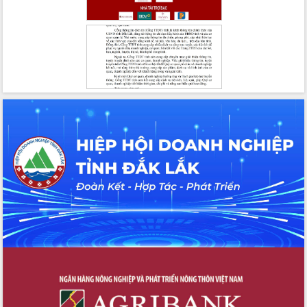
Tháo gỡ những vướng mắc, đẩy mạnh
công tác cải cách thủ tục hành chính
tại Trung tâm Phục vụ hành chính
công tỉnh
Đắk Lắk: Tôn vinh 46 giải pháp tại Hội
thi Sáng tạo Kỹ thuật 2024 - 2025
Đắk Lắk rà soát, điều chỉnh Đề án 190
về phát triển nuôi trồng thủy sản
Phó Chủ tịch UBND tỉnh Đắk Lắk
Trương Công Thái kiểm tra thực địa
Dự án cao tốc Khánh Hòa - Buôn Ma
Thuột
Định vị cà phê Việt Nam như một “di
sản sống” trong dòng chảy toàn cầu
Xây dựng nông thôn mới: Nâng cao đời
sống người dân từ những mô hình thiết
thực
Quyết liệt tháo gỡ vướng mắc, đẩy
nhanh tiến độ các dự án trọng điểm
trong Khu kinh tế Nam Phú Yên