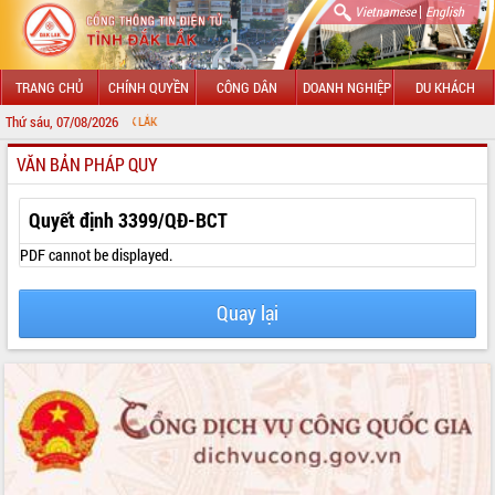
|
Vietnamese
English
TRANG CHỦ
CHÍNH QUYỀN
CÔNG DÂN
DOANH NGHIỆP
DU KHÁCH
Thứ sáu, 07/08/2026
CHÀO MỪN
VĂN BẢN PHÁP QUY
GIỚI THIỆU
LÃNH ĐẠO UBND TỈNH
Quyết định 3399/QĐ-BCT
TIN TỨC SỰ KIỆN
PDF cannot be displayed.
SỞ, BAN, NGÀNH
Quay lại
UBND CÁC XÃ, PHƯỜNG
THÔNG TIN CHỈ ĐẠO ĐIỀU HÀNH
HỆ THỐNG VĂN BẢN
VĂN BẢN HĐND TỈNH