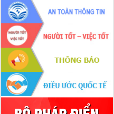
phá cơ chế - Hợp tác công tư
Đề án 06 tạo bước ngoặt đột phá trong
cải cách hành chính tỉnh Đắk Lắk
Kết nối tour, đẩy mạnh chuyển đổi số
để phát triển du lịch Đắk Lắk
Khởi động Dự án Đầu tư xây dựng hạ
tầng kỹ thuật Cụm công nghiệp Tân
Tiến
Gặp mặt các cơ quan báo chí nhân Kỷ
niệm 101 năm Ngày Báo chí Cách
mạng Việt Nam
Đắk Lắk sơ kết 4 năm triển khai thực
hiện Đề án 06 của Chính phủ
Họp báo thông tin về Hội nghị Công bố
Quy hoạch và Xúc tiến đầu tư tỉnh Đắk
Lắk
Khơi thông điểm nghẽn, đẩy nhanh
giải ngân vốn khắc phục thiên tai
HĐND tỉnh thông qua điều chỉnh Quy
hoạch tỉnh thời kỳ 2021-2030