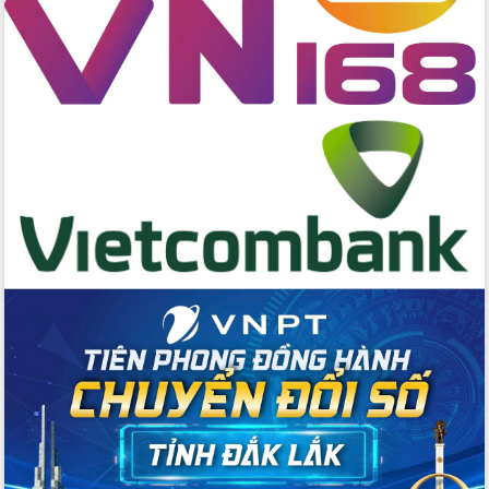
Tập huấn ứng dụng trí tuệ nhân tạo (AI)
trong thương mại điện tử năm 2026
Đoàn đại biểu Quốc hội tỉnh Đắk Lắk
trao đổi thông tin trước Kỳ họp thứ
nhất, Quốc hội khóa XVI
Quyết liệt cải cách hành chính, khơi
thông nguồn lực phát triển
Nâng cao hiệu lực, hiệu quả HĐND
tỉnh thông qua hiện đại hóa hành chính
Xã Ea Phê gắn cải cách hành chính với
chuyển đổi số
Phó Chủ tịch Thường trực UBND tỉnh
Hồ Thị Nguyên Thảo làm việc tại Trung
tâm Phục vụ hành chính công xã Ea
Phê
Xây dựng nền hành chính số đồng
hành cùng nông dân dân, doanh nghiệp
Giai đoạn 2026-2030, Đắk Lắk phấn
đấu có 77% xã đạt chuẩn nông thôn
mới