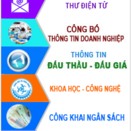
phát triển mới
Thường trực HĐND tỉnh Đắk Lắk gặp
mặt Đoàn chuyên gia y tế TP. Hồ Chí
Minh
Lễ truy điệu và an táng hài cốt liệt sĩ
tại Nghĩa trang Liệt sĩ xã Sơn Hòa
Bàn giải pháp tháo gỡ khó khăn trong
xuất khẩu sầu riêng và triển khai quy
định EUDR
Thứ trưởng Bộ Nông nghiệp và Môi
trường Nguyễn Hoàng Hiệp khảo sát
vùng trồng và doanh nghiệp đóng gói
sầu riêng tại Đắk Lắk
Trình diễn nghệ thuật chế biến các
món ăn từ sầu riêng
Đắk Lắk công bố Quy hoạch và xúc
tiến đầu tư tỉnh
Ngành cá ngừ Đắk Lắk chủ động thích
ứng để giữ vững thị trường xuất khẩu
Diễn đàn Kinh tế tư nhân Việt Nam đột