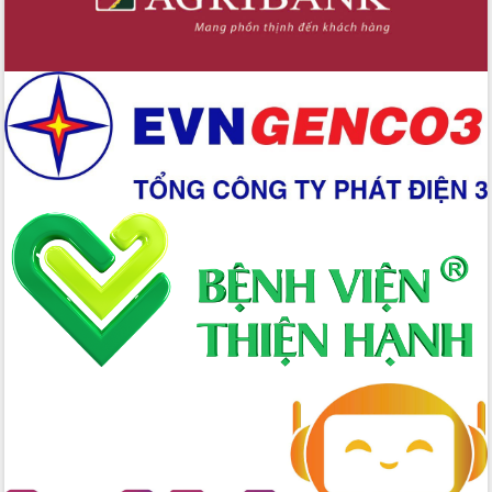
Hòn Yến phát triển du lịch gắn với bảo
tồn biển
Lấy ý kiến điều chỉnh Quy hoạch tỉnh
Đắk Lắk thời kỳ 2021-2030, tầm nhìn
đến năm 2050
Phát động chiến dịch 30 ngày đêm
giải phóng mặt bằng Tuyến đường bộ
ven biển
Đắk Lắk nỗ lực thúc đẩy tăng trưởng
kinh tế từ 10% trở lên trong Quý
II/2026
Đắk Lắk ký kết thỏa thuận hợp tác về
chuyển đổi số giai đoạn 2026 – 2030
với Tập đoàn Bưu chính Viễn thông
Việt Nam
Thứ trưởng Bộ Y tế làm việc với tỉnh
Đắk Lắk về phát triển nhân lực y tế
cho trạm y tế cấp xã
Du lịch Đắk Lắk nâng tầm trải nghiệm
du khách thông qua Hệ thống cơ sở dữ
liệu và Bản đồ số