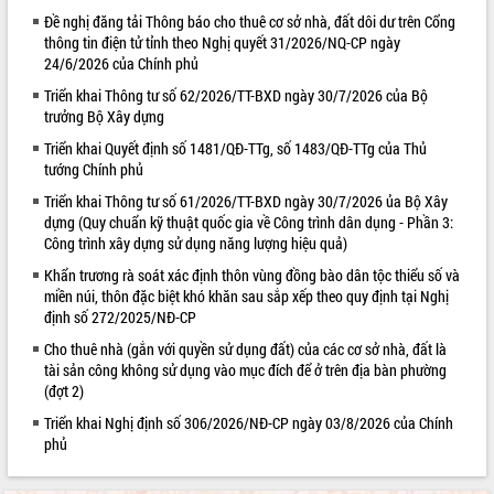
Đề nghị đăng tải Thông báo cho thuê cơ sở nhà, đất dôi dư trên Cổng
VIDEO
thông tin điện tử tỉnh theo Nghị quyết 31/2026/NQ-CP ngày
24/6/2026 của Chính phủ
Loading the player...
Triển khai Thông tư số 62/2026/TT-BXD ngày 30/7/2026 của Bộ
Lễ truy tặng danh hiệu “Bà Mẹ Việt
trưởng Bộ Xây dựng
Nam Anh hùng” và trao Huân chương
Triển khai Quyết định số 1481/QĐ-TTg, số 1483/QĐ-TTg của Thủ
Lao động
tướng Chính phủ
UBND tỉnh Đắk Lắk triển khai nhiệm
vụ 6 tháng cuối năm 2026
Triển khai Thông tư số 61/2026/TT-BXD ngày 30/7/2026 ủa Bộ Xây
dựng (Quy chuẩn kỹ thuật quốc gia về Công trình dân dụng - Phần 3:
Kỳ họp thứ Hai, Hội đồng nhân dân
Công trình xây dựng sử dụng năng lượng hiệu quả)
tỉnh khóa XI quyết nghị nhiều nội dung
quan trọng
ALBUM ẢNH
Khẩn trương rà soát xác định thôn vùng đồng bào dân tộc thiểu số và
miền núi, thôn đặc biệt khó khăn sau sắp xếp theo quy định tại Nghị
Bí thư Tỉnh ủy Lương Nguyễn Minh
định số 272/2025/NĐ-CP
Triết thăm, tặng quà người có công với
cách mạng
Cho thuê nhà (gắn với quyền sử dụng đất) của các cơ sở nhà, đất là
tài sản công không sử dụng vào mục đích để ở trên địa bàn phường
Rà soát, hoàn thiện hệ thống thiết chế
(đợt 2)
văn hóa, thể thao đáp ứng yêu cầu
phát triển mới
Triển khai Nghị định số 306/2026/NĐ-CP ngày 03/8/2026 của Chính
Thường trực HĐND tỉnh Đắk Lắk gặp
phủ
mặt Đoàn chuyên gia y tế TP. Hồ Chí
Minh
LIÊN KẾT WEB